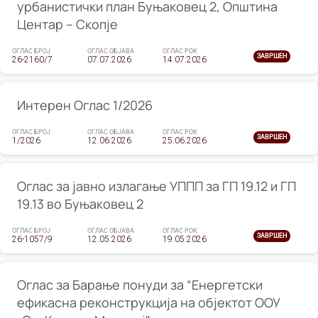
урбанистички план Буњаковец 2, Општина
Центар – Скопје
ОГЛАС БРОЈ
ОГЛАС ОБЈАВА
ОГЛАС РОК
ЗАВРШЕН
26-2160/7
07.07.2026
14.07.2026
Интерен Оглас 1/2026
ОГЛАС БРОЈ
ОГЛАС ОБЈАВА
ОГЛАС РОК
ЗАВРШЕН
1/2026
12.06.2026
25.06.2026
Оглас за јавно излагање УППП за ГП 19.12 и ГП
19.13 во Буњаковец 2
ОГЛАС БРОЈ
ОГЛАС ОБЈАВА
ОГЛАС РОК
ЗАВРШЕН
26-1057/9
12.05.2026
19.05.2026
Оглас за Барање понуди за “Енергетски
ефикасна реконструкција на објектот ООУ