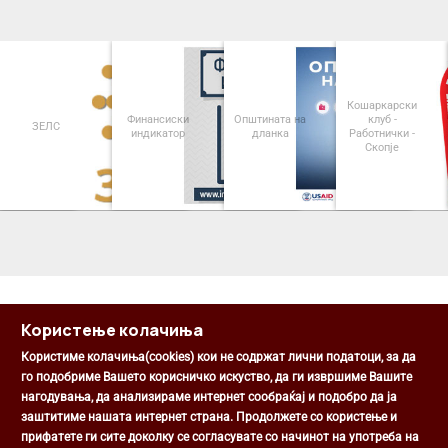
Кошаркарски
Финансиски
Општината на
клуб -
ЗЕЛС
индикатор
дланка
Работнички -
Скопје
<
>
Користење колачиња
Користиме колачиња(cookies) кои не содржат лични податоци, за да
го подобриме Вашето корисничко искуство, да ги извршиме Вашите
нагодувања, да анализираме интернет сообраќај и подобро да ја
Општина Центар
заштитиме нашата интернет страна. Продолжете со користење и
Михаил Цоков бр. 1, Скопје
прифатете ги сите доколку се согласувате со начинот на употреба на