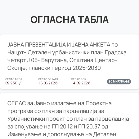
ОГЛАСНА ТАБЛА
ЈАВНА ПРЕЗЕНТАЦИЈА И ЈАВНА АНКЕТА по
Нацрт- Детален урбанистички план Градска
четврт Ј 05- Барутана, Општина Центар-
Скопје, плански период 2025-2030
ОГЛАС БРОЈ
ОГЛАС ОБЈАВА
ОГЛАС РОК
ВО МИРУВАЊЕ
09-2501/11
13.08.2026
14.09.2026
ОГЛАС за Јавно излагање на Проектна
програма со план за парцелација за
Урбанистички проект со план за парцелација
за спојување на ГП 20.12 и ГП 20.37 од
Изменување и дополнување на Детален