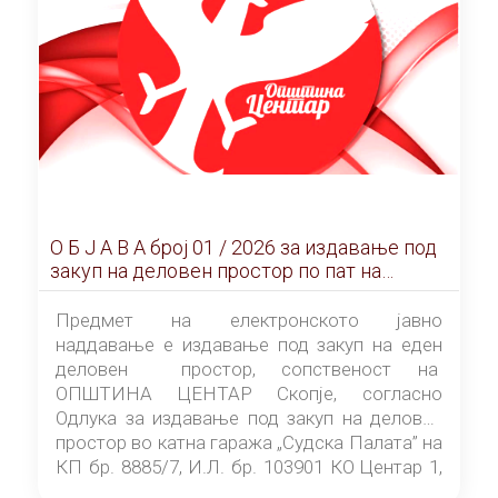
О Б Ј А В А брoj 01 / 2026 за издавање под
закуп на деловен простор по пат на
ЕЛЕКТРОНСКО ЈАВНО НАДДАВАЊЕ
Предмет на електронското јавно
наддавање е издавање под закуп на еден
деловен простор, сопственост на
ОПШТИНА ЦЕНТАР Скопје, согласно
Одлука за издавање под закуп на деловен
простор во катна гаража „Судска Палата” на
КП бр. 8885/7, И.Л. бр. 103901 КО Центар 1,
донесена од страна на Советот на