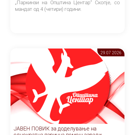
„Паркинзи на Општина Центар“ Скопје, со
мандат од 4 (четири) години.
29.07 2026
ЈАВЕН ПОВИК за доделување на
еднократна парична помош заради