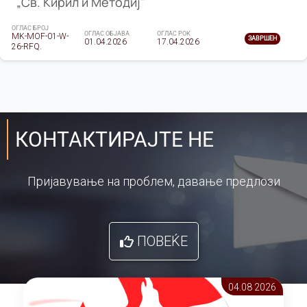
„Св. Кирил и Методиј"
ОГЛАС БРОЈ
ОГЛАС ОБЈАВА
ОГЛАС РОК
MK-MOF-01-W-
ЗАВРШЕН
01.04.2026
17.04.2026
26-RFQ.
КОНТАКТИРАЈТЕ НЕ
Пријавување на проблем, давање предлози
ПОВЕЌЕ
04.08 2026