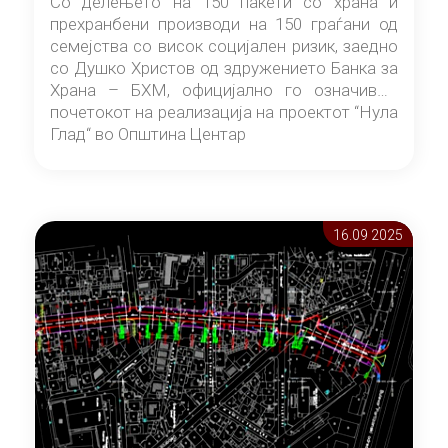
Со делењето на 150 пакети со храна и
прехранбени производи на 150 граѓани од
семејства со висок социјален ризик, заедно
со Душко Христов од здружението Банка за
Храна – БХМ, официјално го означивме
почетокот на реализација на проектот “Нула
Глад“ во Општина Центар
16.09 2025