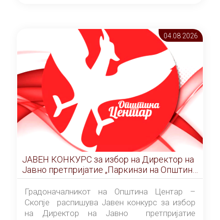
ОПШТИНА ЦЕНТАР Скопје Скопје
(„Службен гласник на Општина Центар
Скопје” број 9/2026), за времетраење од 3
04.08 2026
(три) години од денот на потпишувањето на
Договорот за закуп со најповолниот
понудувач.
ЈАВЕН КОНКУРС за избор на Директор на
Јавно претпријатие „Паркинзи на Општина
Центар“ – Скопје
Градоначалникот на Општина Центар –
Скопје распишува Јавен конкурс за избор
на Директор на Јавно претпријатие