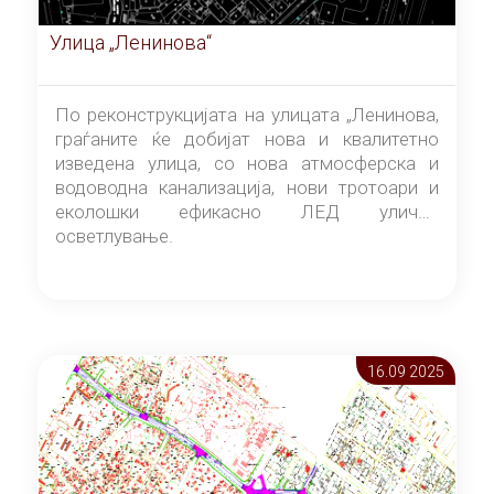
Улица „Ленинова“
По реконструкцијата на улицата „Ленинова,
граѓаните ќе добијат нова и квалитетно
изведена улица, со нова атмосферска и
водоводна канализација, нови тротоари и
еколошки ефикасно ЛЕД улично
осветлување.
16.09 2025