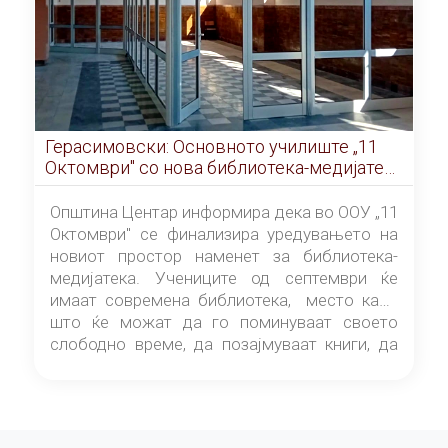
Герасимовски: Основното училиште „11
Октомври" со нова библиотека-медијатека
од септември
Општина Центар информира дека во ООУ „11
Октомври" се финализира уредувањето на
новиот простор наменет за библиотека-
медијатека. Учениците од септември ќе
имаат современа библиотека, место каде
што ќе можат да го поминуваат своето
слободно време, да позајмуваат книги, да
читаат и да разменуваат идеи.