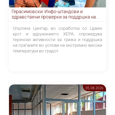
Герасимовски: Инфо-штандови и
здравствени проверки за поддршка на
граѓаните во услови на топлотен бран
Општина Центар, во соработка со Црвен
крст и здружението ХЕРА, спроведува
теренски активности за грижа и поддршка
на граѓаните во услови на екстремно високи
температури во градот.
05.08 2026