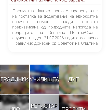
штетата предизвикана од природната
непогода на подрачјето на Општина
Предмет на Јавниот повик е спроведување
Центар-Скопје случена на ден 21.07.2026
на постапка за доделување на еднократна
година
парична помош заради штетата
предизвикана од природната непогода на
подрачјето на Општина Центар-Скопје
случена на ден 21.07.2026 година согласно
Правилник донесен од Советот на Општина
Центар-Скопје („Службен гласник на
Општина Центар-Скопје“ број 9/26).
ГРАДИНКИ
УЧИЛИШТА
ДУП
РЕГИСТАР
НВО
ПРОЕКТИ