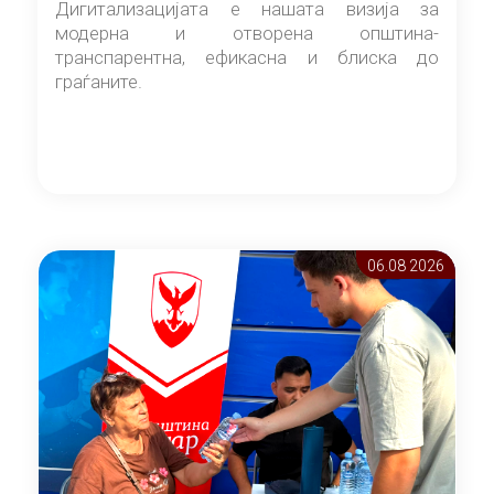
Дигитализацијата е нашата визија за
модерна и отворена општина-
транспарентна, ефикасна и блиска до
граѓаните.
06.08 2026