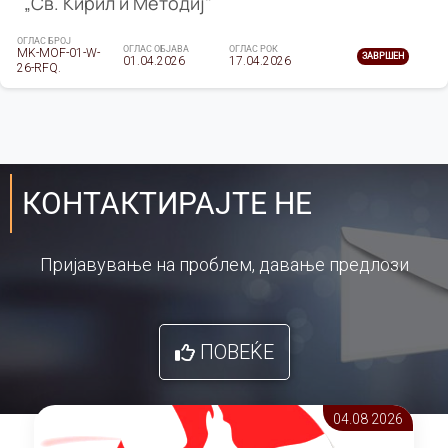
„Св. Кирил и Методиј"
ОГЛАС БРОЈ
ОГЛАС ОБЈАВА
ОГЛАС РОК
MK-MOF-01-W-
ЗАВРШЕН
01.04.2026
17.04.2026
26-RFQ.
КОНТАКТИРАЈТЕ НЕ
Пријавување на проблем, давање предлози
ПОВЕЌЕ
04.08 2026