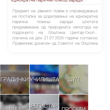
штетата предизвикана од природната
непогода на подрачјето на Општина
Предмет на Јавниот повик е спроведување
Центар-Скопје случена на ден 21.07.2026
на постапка за доделување на еднократна
година
парична помош заради штетата
предизвикана од природната непогода на
подрачјето на Општина Центар-Скопје
случена на ден 21.07.2026 година согласно
Правилник донесен од Советот на Општина
Центар-Скопје („Службен гласник на
Општина Центар-Скопје“ број 9/26).
ГРАДИНКИ
УЧИЛИШТА
ДУП
РЕГИСТАР
НВО
ПРОЕКТИ