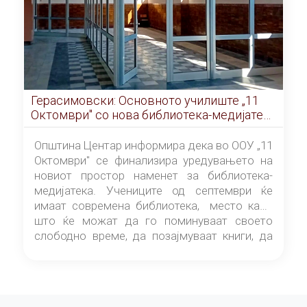
Герасимовски: Основното училиште „11
Октомври" со нова библиотека-медијатека
од септември
Општина Центар информира дека во ООУ „11
Октомври" се финализира уредувањето на
новиот простор наменет за библиотека-
медијатека. Учениците од септември ќе
имаат современа библиотека, место каде
што ќе можат да го поминуваат своето
слободно време, да позајмуваат книги, да
читаат и да разменуваат идеи.