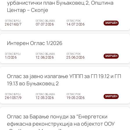
урбанистички план Буњаковец 2, Општина
Центар – Скопје
ОГЛАС БРОЈ
ОГЛАС ОБЈАВА
ОГЛАС РОК
ЗАВРШЕН
26-2160/7
07.07.2026
14.07.2026
Интерен Оглас 1/2026
ОГЛАС БРОЈ
ОГЛАС ОБЈАВА
ОГЛАС РОК
ЗАВРШЕН
1/2026
12.06.2026
25.06.2026
Оглас за јавно излагање УППП за ГП 19.12 и ГП
19.13 во Буњаковец 2
ОГЛАС БРОЈ
ОГЛАС ОБЈАВА
ОГЛАС РОК
ЗАВРШЕН
26-1057/9
12.05.2026
19.05.2026
Оглас за Барање понуди за “Енергетски
ефикасна реконструкција на објектот ООУ