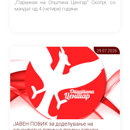
„Паркинзи на Општина Центар“ Скопје, со
мандат од 4 (четири) години.
29.07 2026
ЈАВЕН ПОВИК за доделување на
еднократна парична помош заради