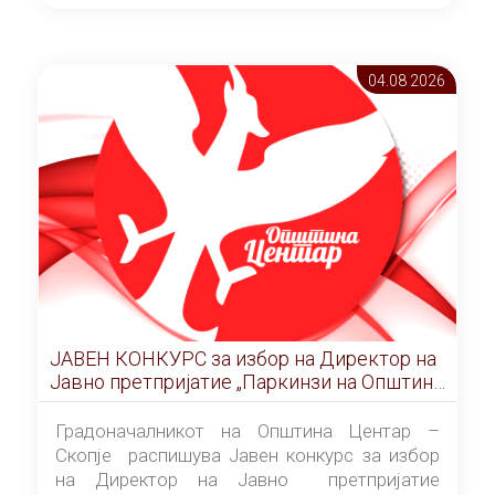
ОПШТИНА ЦЕНТАР Скопје Скопје
(„Службен гласник на Општина Центар
Скопје” број 9/2026), за времетраење од 3
04.08 2026
(три) години од денот на потпишувањето на
Договорот за закуп со најповолниот
понудувач.
ЈАВЕН КОНКУРС за избор на Директор на
Јавно претпријатие „Паркинзи на Општина
Центар“ – Скопје
Градоначалникот на Општина Центар –
Скопје распишува Јавен конкурс за избор
на Директор на Јавно претпријатие