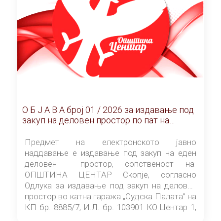
О Б Ј А В А брoj 01 / 2026 за издавање под
закуп на деловен простор по пат на
ЕЛЕКТРОНСКО ЈАВНО НАДДАВАЊЕ
Предмет на електронското јавно
наддавање е издавање под закуп на еден
деловен простор, сопственост на
ОПШТИНА ЦЕНТАР Скопје, согласно
Одлука за издавање под закуп на деловен
простор во катна гаража „Судска Палата” на
КП бр. 8885/7, И.Л. бр. 103901 КО Центар 1,
донесена од страна на Советот на