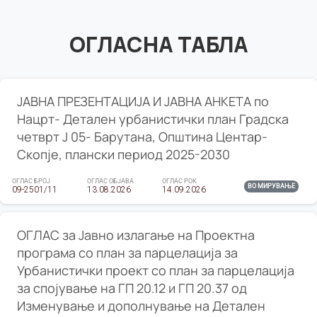
ОГЛАСНА ТАБЛА
ЈАВНА ПРЕЗЕНТАЦИЈА И ЈАВНА АНКЕТА по
Нацрт- Детален урбанистички план Градска
четврт Ј 05- Барутана, Општина Центар-
Скопје, плански период 2025-2030
ОГЛАС БРОЈ
ОГЛАС ОБЈАВА
ОГЛАС РОК
ВО МИРУВАЊЕ
09-2501/11
13.08.2026
14.09.2026
ОГЛАС за Јавно излагање на Проектна
програма со план за парцелација за
Урбанистички проект со план за парцелација
за спојување на ГП 20.12 и ГП 20.37 од
Изменување и дополнување на Детален