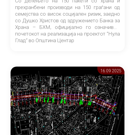
Со делењето на 150 пакети со храна и
прехранбени производи на 150 граѓани од
семејства со висок социјален ризик, заедно
со Душко Христов од здружението Банка за
Храна – БХМ, официјално го означивме
почетокот на реализација на проектот “Нула
Глад“ во Општина Центар
16.09 2025