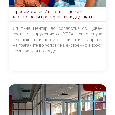
Герасимовски: Инфо-штандови и
здравствени проверки за поддршка на
граѓаните во услови на топлотен бран
Општина Центар, во соработка со Црвен
крст и здружението ХЕРА, спроведува
теренски активности за грижа и поддршка
на граѓаните во услови на екстремно високи
температури во градот.
05.08 2026