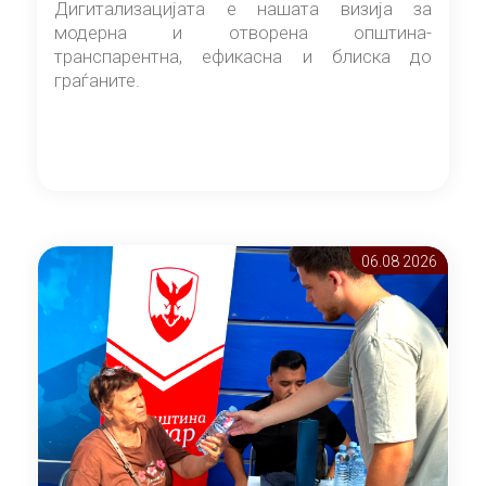
Дигитализацијата е нашата визија за
модерна и отворена општина-
транспарентна, ефикасна и блиска до
граѓаните.
06.08 2026