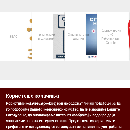
Кошаркарски
Финансиски
Општината на
клуб -
ЗЕЛС
индикатор
дланка
Работнички -
Скопје
<
>
Користење колачиња
Користиме колачиња(cookies) кои не содржат лични податоци, за да
го подобриме Вашето корисничко искуство, да ги извршиме Вашите
нагодувања, да анализираме интернет сообраќај и подобро да ја
Општина Центар
заштитиме нашата интернет страна. Продолжете со користење и
Михаил Цоков бр. 1, Скопје
прифатете ги сите доколку се согласувате со начинот на употреба на