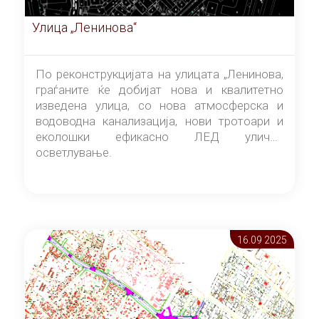
Улица „Ленинова“
По реконструкцијата на улицата „Ленинова,
граѓаните ќе добијат нова и квалитетно
изведена улица, со нова атмосферска и
водоводна канализација, нови тротоари и
еколошки ефикасно ЛЕД улично
осветлување.
16.09 2025