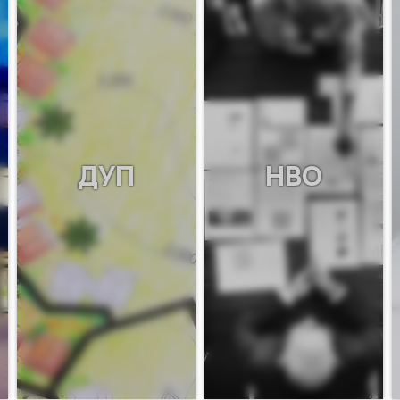
ДУП
НВО