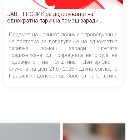
ЈАВЕН ПОВИК за доделување на
еднократна парична помош заради
штетата предизвикана од природната
непогода на подрачјето на Општина
Предмет на Јавниот повик е спроведување
Центар-Скопје случена на ден 21.07.2026
на постапка за доделување на еднократна
година
парична помош заради штетата
предизвикана од природната непогода на
подрачјето на Општина Центар-Скопје
случена на ден 21.07.2026 година согласно
Правилник донесен од Советот на Општина
Центар-Скопје („Службен гласник на
Општина Центар-Скопје“ број 9/26).