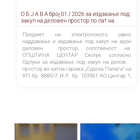
О Б Ј А В А брoj 01 / 2026 за издавање под
закуп на деловен простор по пат на
ЕЛЕКТРОНСКО ЈАВНО НАДДАВАЊЕ
Предмет на електронското јавно
наддавање е издавање под закуп на еден
деловен простор, сопственост на
ОПШТИНА ЦЕНТАР Скопје, согласно
Одлука за издавање под закуп на деловен
простор во катна гаража „Судска Палата” на
КП бр. 8885/7, И.Л. бр. 103901 КО Центар 1,
донесена од страна на Советот на
ОПШТИНА ЦЕНТАР Скопје Скопје
(„Службен гласник на Општина Центар
Скопје” број 9/2026), за времетраење од 3
(три) години од денот на потпишувањето на
Договорот за закуп со најповолниот
понудувач.