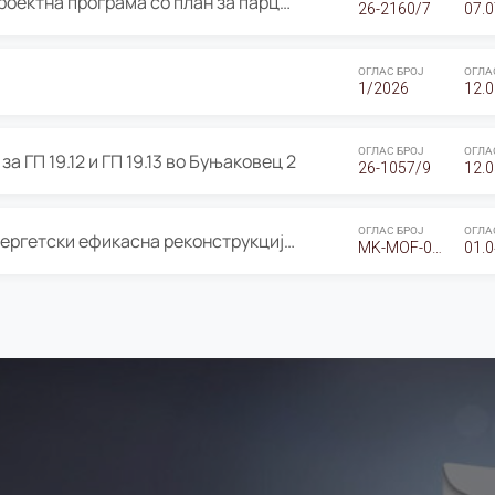
ОГЛАС за Јавно излагање на Проектна програма со план за парцелација за Урбанистички проект со план за парцелација за спојување на ГП 20.12 и ГП 20.37 од Изменување и дополнување на Детален урбанистички план Буњаковец 2, Општина Центар – Скопје
26-2160/7
07.0
ОГЛАС БРОЈ
ОГЛА
1/2026
12.0
ОГЛАС БРОЈ
ОГЛА
а ГП 19.12 и ГП 19.13 во Буњаковец 2
26-1057/9
12.0
ОГЛАС БРОЈ
ОГЛА
Оглас за Барање понуди за “Енергетски ефикасна реконструкција на објектот ООУ „Св. Кирил и Методиј"
MK-MOF-01-W-26-RFQ.
01.0