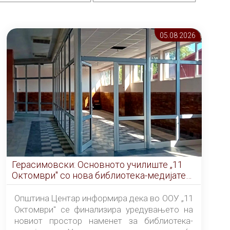
05.08 2026
Герасимовски: Основното училиште „11
Октомври" со нова библиотека-медијатека
од септември
Општина Центар информира дека во ООУ „11
Октомври" се финализира уредувањето на
новиот простор наменет за библиотека-