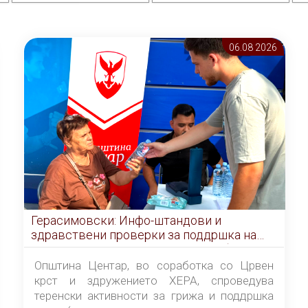
06.08 2026
Герасимовски: Инфо-штандови и
здравствени проверки за поддршка на
граѓаните во услови на топлотен бран
Општина Центар, во соработка со Црвен
крст и здружението ХЕРА, спроведува
теренски активности за грижа и поддршка