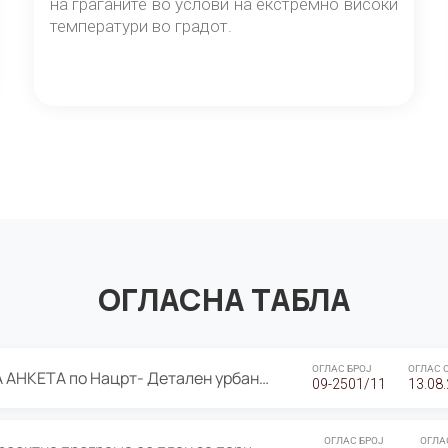
на граѓаните во услови на екстремно високи
температури во градот.
ОГЛАСНА ТАБЛА
ОГЛАС БРОЈ
ОГЛАС 
ЈАВНА ПРЕЗЕНТАЦИЈА И ЈАВНА АНКЕТА по Нацрт- Детален урбанистички план Градска четврт Ј 05- Барутана, Општина Центар- Скопје, плански период 2025-2030
09-2501/11
13.08
ОГЛАС БРОЈ
ОГЛА