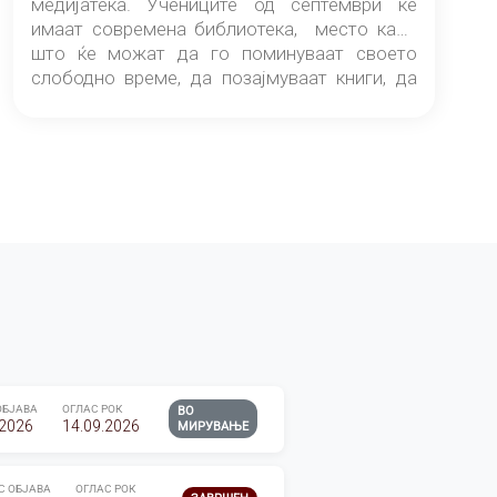
медијатека. Учениците од септември ќе
имаат современа библиотека, место каде
што ќе можат да го поминуваат своето
слободно време, да позајмуваат книги, да
читаат и да разменуваат идеи.
ОБЈАВА
ОГЛАС РОК
ВО
.2026
14.09.2026
МИРУВАЊЕ
С ОБЈАВА
ОГЛАС РОК