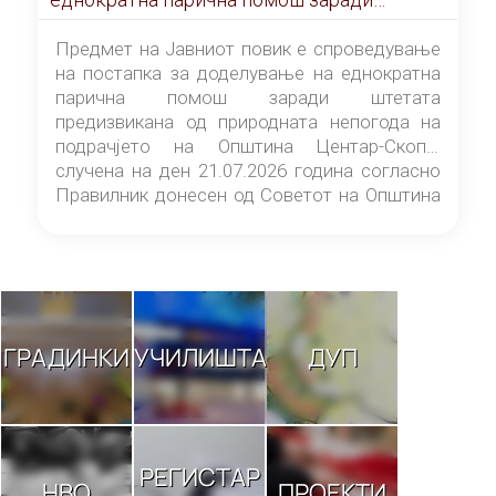
штетата предизвикана од природната
непогода на подрачјето на Општина
Предмет на Јавниот повик е спроведување
Центар-Скопје случена на ден 21.07.2026
на постапка за доделување на еднократна
година
парична помош заради штетата
предизвикана од природната непогода на
подрачјето на Општина Центар-Скопје
случена на ден 21.07.2026 година согласно
Правилник донесен од Советот на Општина
Центар-Скопје („Службен гласник на
Општина Центар-Скопје“ број 9/26).
ГРАДИНКИ
УЧИЛИШТА
ДУП
РЕГИСТАР
НВО
ПРОЕКТИ