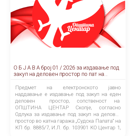
О Б Ј А В А брoj 01 / 2026 за издавање под
закуп на деловен простор по пат на
ЕЛЕКТРОНСКО ЈАВНО НАДДАВАЊЕ
Предмет на електронското јавно
наддавање е издавање под закуп на еден
деловен простор, сопственост на
ОПШТИНА ЦЕНТАР Скопје, согласно
Одлука за издавање под закуп на деловен
простор во катна гаража „Судска Палата” на
КП бр. 8885/7, И.Л. бр. 103901 КО Центар 1,
донесена од страна на Советот на