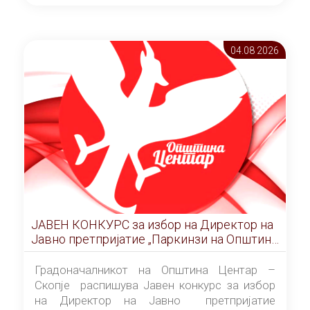
ОПШТИНА ЦЕНТАР Скопје Скопје
(„Службен гласник на Општина Центар
Скопје” број 9/2026), за времетраење од 3
04.08 2026
(три) години од денот на потпишувањето на
Договорот за закуп со најповолниот
понудувач.
ЈАВЕН КОНКУРС за избор на Директор на
Јавно претпријатие „Паркинзи на Општина
Центар“ – Скопје
Градоначалникот на Општина Центар –
Скопје распишува Јавен конкурс за избор
на Директор на Јавно претпријатие