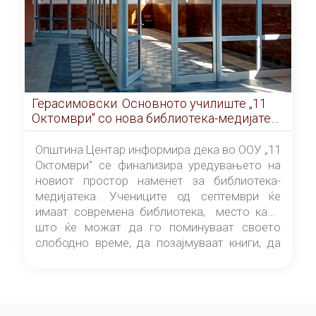
Герасимовски: Основното училиште „11
Октомври" со нова библиотека-медијатека
од септември
Општина Центар информира дека во ООУ „11
Октомври" се финализира уредувањето на
новиот простор наменет за библиотека-
медијатека. Учениците од септември ќе
имаат современа библиотека, место каде
што ќе можат да го поминуваат своето
слободно време, да позајмуваат книги, да
читаат и да разменуваат идеи.