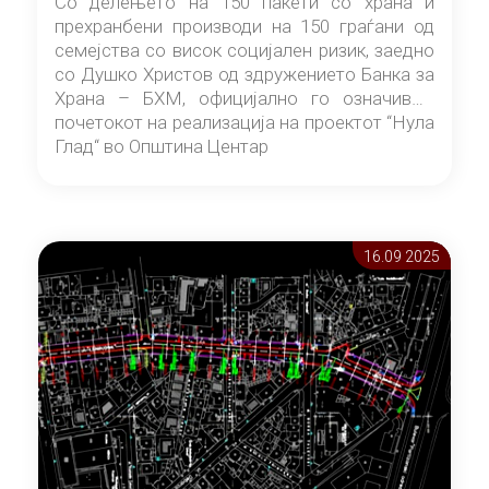
Со делењето на 150 пакети со храна и
прехранбени производи на 150 граѓани од
семејства со висок социјален ризик, заедно
со Душко Христов од здружението Банка за
Храна – БХМ, официјално го означивме
почетокот на реализација на проектот “Нула
Глад“ во Општина Центар
16.09 2025