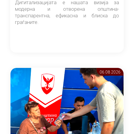
Дигитализацијата е нашата визија за
модерна и отворена општина-
транспарентна, ефикасна и блиска до
граѓаните.
06.08 2026