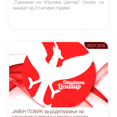
„Паркинзи на Општина Центар“ Скопје, со
мандат од 4 (четири) години.
29.07 2026
ЈАВЕН ПОВИК за доделување на
еднократна парична помош заради