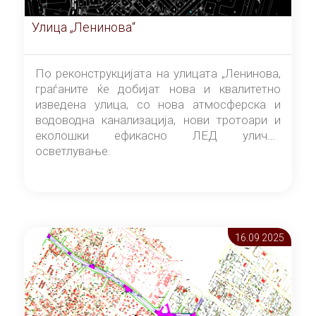
Улица „Ленинова“
По реконструкцијата на улицата „Ленинова,
граѓаните ќе добијат нова и квалитетно
изведена улица, со нова атмосферска и
водоводна канализација, нови тротоари и
еколошки ефикасно ЛЕД улично
осветлување.
16.09 2025