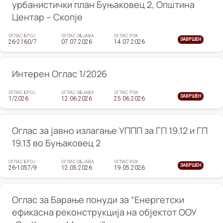
урбанистички план Буњаковец 2, Општина
Центар – Скопје
ОГЛАС БРОЈ
ОГЛАС ОБЈАВА
ОГЛАС РОК
ЗАВРШЕН
26-2160/7
07.07.2026
14.07.2026
Интерен Оглас 1/2026
ОГЛАС БРОЈ
ОГЛАС ОБЈАВА
ОГЛАС РОК
ЗАВРШЕН
1/2026
12.06.2026
25.06.2026
Оглас за јавно излагање УППП за ГП 19.12 и ГП
19.13 во Буњаковец 2
ОГЛАС БРОЈ
ОГЛАС ОБЈАВА
ОГЛАС РОК
ЗАВРШЕН
26-1057/9
12.05.2026
19.05.2026
Оглас за Барање понуди за “Енергетски
ефикасна реконструкција на објектот ООУ