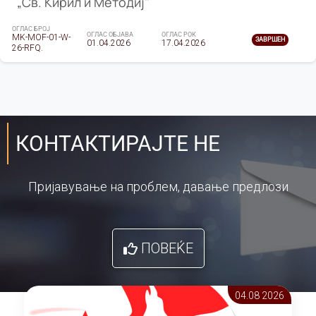
„Св. Кирил и Методиј"
ОГЛАС БРОЈ
ОГЛАС ОБЈАВА
ОГЛАС РОК
MK-MOF-01-W-
ЗАВРШЕН
01.04.2026
17.04.2026
26-RFQ.
КОНТАКТИРАЈТЕ НЕ
Пријавување на проблем, давање предлози
ПОВЕЌЕ
04.08 2026