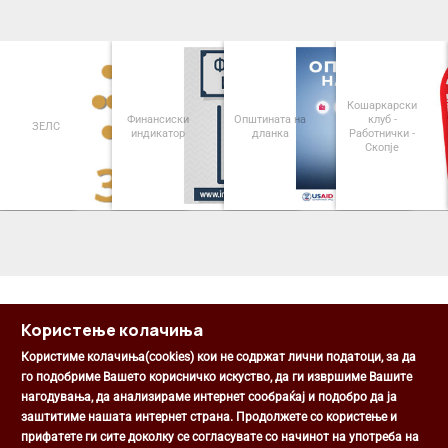
Кошаркарски
Финансиски
Општината на
клуб -
ЗЕЛС
индикатор
дланка
Работнички -
Скопје
<
>
Користење колачиња
Користиме колачиња(cookies) кои не содржат лични податоци, за да
го подобриме Вашето корисничко искуство, да ги извршиме Вашите
нагодувања, да анализираме интернет сообраќај и подобро да ја
Општина Центар
заштитиме нашата интернет страна. Продолжете со користење и
Михаил Цоков бр. 1, Скопје
прифатете ги сите доколку се согласувате со начинот на употреба на