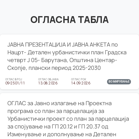
ОГЛАСНА ТАБЛА
ЈАВНА ПРЕЗЕНТАЦИЈА И ЈАВНА АНКЕТА по
Нацрт- Детален урбанистички план Градска
четврт Ј 05- Барутана, Општина Центар-
Скопје, плански период 2025-2030
ОГЛАС БРОЈ
ОГЛАС ОБЈАВА
ОГЛАС РОК
ВО МИРУВАЊЕ
09-2501/11
13.08.2026
14.09.2026
ОГЛАС за Јавно излагање на Проектна
програма со план за парцелација за
Урбанистички проект со план за парцелација
за спојување на ГП 20.12 и ГП 20.37 од
Изменување и дополнување на Детален