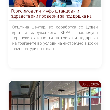
Герасимовски: Инфо-штандови и
здравствени проверки за поддршка на
граѓаните во услови на топлотен бран
Општина Центар, во соработка со Црвен
крст и здружението ХЕРА, спроведува
теренски активности за грижа и поддршка
на граѓаните во услови на екстремно високи
температури во градот.
05.08 2026