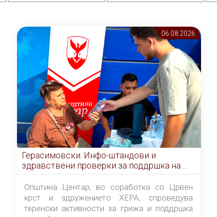
06.08 2026
Герасимовски: Инфо-штандови и
здравствени проверки за поддршка на
граѓаните во услови на топлотен бран
Општина Центар, во соработка со Црвен
крст и здружението ХЕРА, спроведува
теренски активности за грижа и поддршка