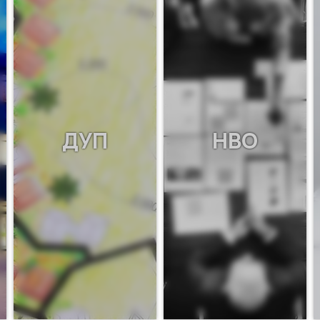
ДУП
НВО