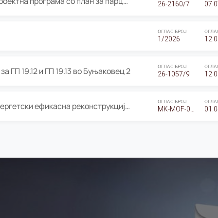
ОГЛАС за Јавно излагање на Проектна програма со план за парцелација за Урбанистички проект со план за парцелација за спојување на ГП 20.12 и ГП 20.37 од Изменување и дополнување на Детален урбанистички план Буњаковец 2, Општина Центар – Скопје
26-2160/7
07.0
ОГЛАС БРОЈ
ОГЛА
1/2026
12.0
ОГЛАС БРОЈ
ОГЛА
а ГП 19.12 и ГП 19.13 во Буњаковец 2
26-1057/9
12.0
ОГЛАС БРОЈ
ОГЛА
Оглас за Барање понуди за “Енергетски ефикасна реконструкција на објектот ООУ „Св. Кирил и Методиј"
MK-MOF-01-W-26-RFQ.
01.0