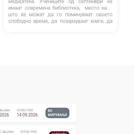
медијатека. Учениците од септември ќе
имаат современа библиотека, место каде
што ќе можат да го поминуваат своето
слободно време, да позајмуваат книги, да
читаат и да разменуваат идеи.
ОБЈАВА
ОГЛАС РОК
ВО
.2026
14.09.2026
МИРУВАЊЕ
С ОБЈАВА
ОГЛАС РОК