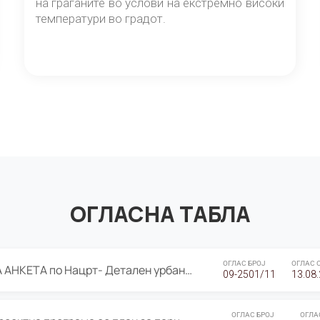
на граѓаните во услови на екстремно високи
температури во градот.
ОГЛАСНА ТАБЛА
ОГЛАС БРОЈ
ОГЛАС 
ЈАВНА ПРЕЗЕНТАЦИЈА И ЈАВНА АНКЕТА по Нацрт- Детален урбанистички план Градска четврт Ј 05- Барутана, Општина Центар- Скопје, плански период 2025-2030
09-2501/11
13.08
ОГЛАС БРОЈ
ОГЛА