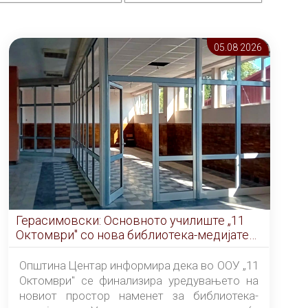
05.08 2026
Герасимовски: Основното училиште „11
Октомври" со нова библиотека-медијатека
од септември
Општина Центар информира дека во ООУ „11
Октомври" се финализира уредувањето на
новиот простор наменет за библиотека-