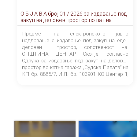
О Б Ј А В А брoj 01 / 2026 за издавање под
закуп на деловен простор по пат на
ЕЛЕКТРОНСКО ЈАВНО НАДДАВАЊЕ
Предмет на електронското јавно
наддавање е издавање под закуп на еден
деловен простор, сопственост на
ОПШТИНА ЦЕНТАР Скопје, согласно
Одлука за издавање под закуп на деловен
простор во катна гаража „Судска Палата” на
КП бр. 8885/7, И.Л. бр. 103901 КО Центар 1,
донесена од страна на Советот на
ОПШТИНА ЦЕНТАР Скопје Скопје
(„Службен гласник на Општина Центар
Скопје” број 9/2026), за времетраење од 3
(три) години од денот на потпишувањето на
Договорот за закуп со најповолниот
понудувач.