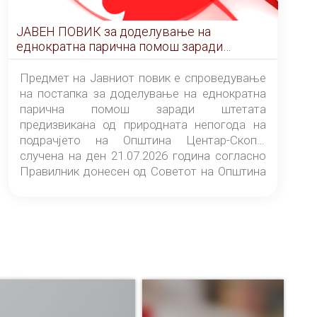
ЈАВЕН ПОВИК за доделување на
еднократна парична помош заради
штетата предизвикана од природната
непогода на подрачјето на Општина
Предмет на Јавниот повик е спроведување
Центар-Скопје случена на ден 21.07.2026
на постапка за доделување на еднократна
година
парична помош заради штетата
предизвикана од природната непогода на
подрачјето на Општина Центар-Скопје
случена на ден 21.07.2026 година согласно
Правилник донесен од Советот на Општина
Центар-Скопје („Службен гласник на
Општина Центар-Скопје“ број 9/26).