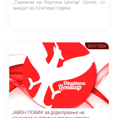
„Паркинзи на Општина Центар“ Скопје, со
мандат од 4 (четири) години.
29.07 2026
ЈАВЕН ПОВИК за доделување на
еднократна парична помош заради