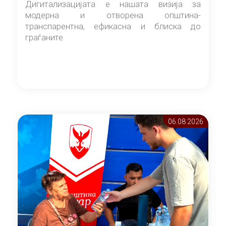
Дигитализацијата е нашата визија за
модерна и отворена општина-
транспарентна, ефикасна и блиска до
граѓаните.
06.08 2026