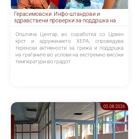
Герасимовски: Инфо-штандови и
здравствени проверки за поддршка на
граѓаните во услови на топлотен бран
Општина Центар, во соработка со Црвен
крст и здружението ХЕРА, спроведува
теренски активности за грижа и поддршка
на граѓаните во услови на екстремно високи
температури во градот.
05.08 2026