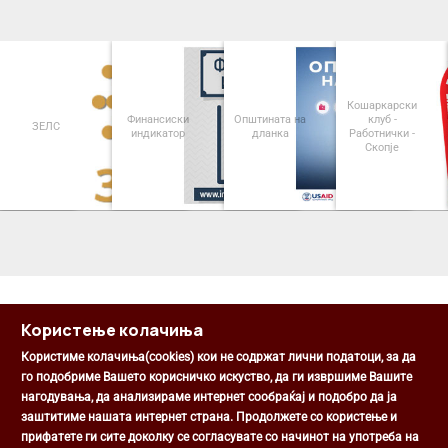
Кошаркарски
Финансиски
Општината на
клуб -
ЗЕЛС
индикатор
дланка
Работнички -
Скопје
<
>
Користење колачиња
Користиме колачиња(cookies) кои не содржат лични податоци, за да
го подобриме Вашето корисничко искуство, да ги извршиме Вашите
нагодувања, да анализираме интернет сообраќај и подобро да ја
Општина Центар
заштитиме нашата интернет страна. Продолжете со користење и
Михаил Цоков бр. 1, Скопје
прифатете ги сите доколку се согласувате со начинот на употреба на