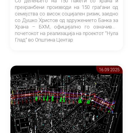
Со делењето на 150 пакети со храна и
прехранбени производи на 150 граѓани од
семејства со висок социјален ризик, заедно
со Душко Христов од здружението Банка за
Храна – БХМ, официјално го означивме
почетокот на реализација на проектот “Нула
Глад“ во Општина Центар
16.09 2025