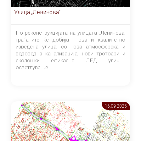
Улица „Ленинова“
По реконструкцијата на улицата „Ленинова,
граѓаните ќе добијат нова и квалитетно
изведена улица, со нова атмосферска и
водоводна канализација, нови тротоари и
еколошки ефикасно ЛЕД улично
осветлување.
16.09 2025