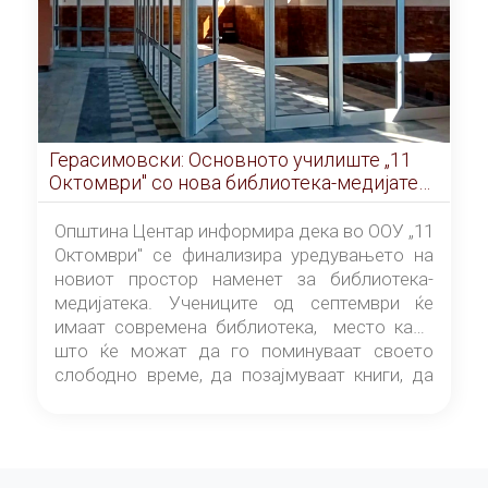
Герасимовски: Основното училиште „11
Октомври" со нова библиотека-медијатека
од септември
Општина Центар информира дека во ООУ „11
Октомври" се финализира уредувањето на
новиот простор наменет за библиотека-
медијатека. Учениците од септември ќе
имаат современа библиотека, место каде
што ќе можат да го поминуваат своето
слободно време, да позајмуваат книги, да
читаат и да разменуваат идеи.