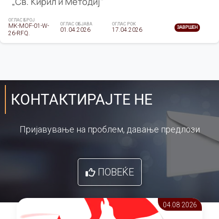
„Св. Кирил и Методиј"
ОГЛАС БРОЈ
ОГЛАС ОБЈАВА
ОГЛАС РОК
MK-MOF-01-W-
ЗАВРШЕН
01.04.2026
17.04.2026
26-RFQ.
КОНТАКТИРАЈТЕ НЕ
Пријавување на проблем, давање предлози
ПОВЕЌЕ
04.08 2026