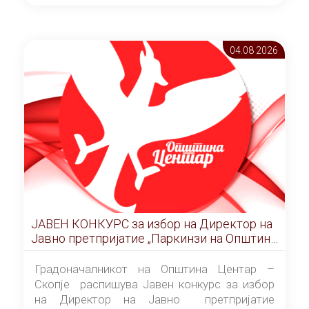
ОПШТИНА ЦЕНТАР Скопје Скопје
(„Службен гласник на Општина Центар
Скопје” број 9/2026), за времетраење од 3
04.08 2026
(три) години од денот на потпишувањето на
Договорот за закуп со најповолниот
понудувач.
ЈАВЕН КОНКУРС за избор на Директор на
Јавно претпријатие „Паркинзи на Општина
Центар“ – Скопје
Градоначалникот на Општина Центар –
Скопје распишува Јавен конкурс за избор
на Директор на Јавно претпријатие