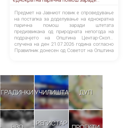
штетата предизвикана од природната
непогода на подрачјето на Општина
Предмет на Јавниот повик е спроведување
Центар-Скопје случена на ден 21.07.2026
на постапка за доделување на еднократна
година
парична помош заради штетата
предизвикана од природната непогода на
подрачјето на Општина Центар-Скопје
случена на ден 21.07.2026 година согласно
Правилник донесен од Советот на Општина
Центар-Скопје („Службен гласник на
Општина Центар-Скопје“ број 9/26).
ГРАДИНКИ
УЧИЛИШТА
ДУП
РЕГИСТАР
НВО
ПРОЕКТИ