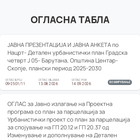
ОГЛАСНА ТАБЛА
ЈАВНА ПРЕЗЕНТАЦИЈА И ЈАВНА АНКЕТА по
Нацрт- Детален урбанистички план Градска
четврт Ј 05- Барутана, Општина Центар-
Скопје, плански период 2025-2030
ОГЛАС БРОЈ
ОГЛАС ОБЈАВА
ОГЛАС РОК
ВО МИРУВАЊЕ
09-2501/11
13.08.2026
14.09.2026
ОГЛАС за Јавно излагање на Проектна
програма со план за парцелација за
Урбанистички проект со план за парцелација
за спојување на ГП 20.12 и ГП 20.37 од
Изменување и дополнување на Детален