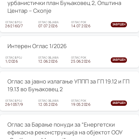
урбанистички план Буњаковец 2, Општина
Центар – Скопје
ОГЛАС БРОЈ
ОГЛАС ОБЈАВА
ОГЛАС РОК
ЗАВРШЕН
26-2160/7
07.07.2026
14.07.2026
Интерен Оглас 1/2026
ОГЛАС БРОЈ
ОГЛАС ОБЈАВА
ОГЛАС РОК
ЗАВРШЕН
1/2026
12.06.2026
25.06.2026
Оглас за јавно излагање УППП за ГП 19.12 и ГП
19.13 во Буњаковец 2
ОГЛАС БРОЈ
ОГЛАС ОБЈАВА
ОГЛАС РОК
ЗАВРШЕН
26-1057/9
12.05.2026
19.05.2026
Оглас за Барање понуди за “Енергетски
ефикасна реконструкција на објектот ООУ