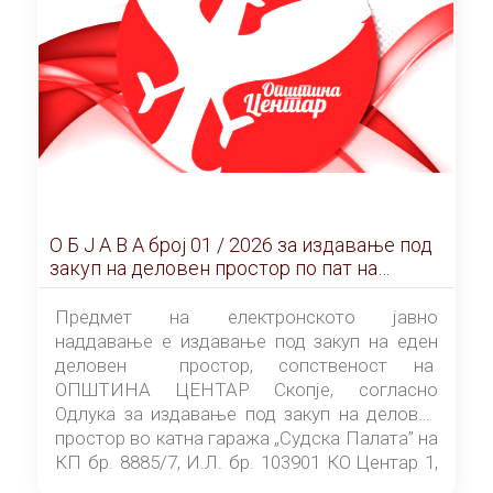
О Б Ј А В А брoj 01 / 2026 за издавање под
закуп на деловен простор по пат на
ЕЛЕКТРОНСКО ЈАВНО НАДДАВАЊЕ
Предмет на електронското јавно
наддавање е издавање под закуп на еден
деловен простор, сопственост на
ОПШТИНА ЦЕНТАР Скопје, согласно
Одлука за издавање под закуп на деловен
простор во катна гаража „Судска Палата” на
КП бр. 8885/7, И.Л. бр. 103901 КО Центар 1,
донесена од страна на Советот на