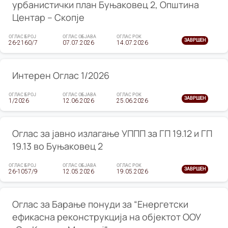
урбанистички план Буњаковец 2, Општина
Центар – Скопје
ОГЛАС БРОЈ
ОГЛАС ОБЈАВА
ОГЛАС РОК
ЗАВРШЕН
26-2160/7
07.07.2026
14.07.2026
Интерен Оглас 1/2026
ОГЛАС БРОЈ
ОГЛАС ОБЈАВА
ОГЛАС РОК
ЗАВРШЕН
1/2026
12.06.2026
25.06.2026
Оглас за јавно излагање УППП за ГП 19.12 и ГП
19.13 во Буњаковец 2
ОГЛАС БРОЈ
ОГЛАС ОБЈАВА
ОГЛАС РОК
ЗАВРШЕН
26-1057/9
12.05.2026
19.05.2026
Оглас за Барање понуди за “Енергетски
ефикасна реконструкција на објектот ООУ