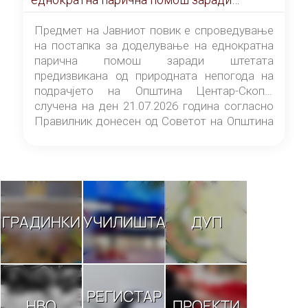
штетата предизвикана од природната
непогода на подрачјето на Општина
Предмет на Јавниот повик е спроведување
Центар-Скопје случена на ден 21.07.2026
на постапка за доделување на еднократна
година
парична помош заради штетата
предизвикана од природната непогода на
подрачјето на Општина Центар-Скопје
случена на ден 21.07.2026 година согласно
Правилник донесен од Советот на Општина
Центар-Скопје („Службен гласник на
Општина Центар-Скопје“ број 9/26).
ГРАДИНКИ
УЧИЛИШТА
ДУП
РЕГИСТАР
НВО
ПРОЕКТИ