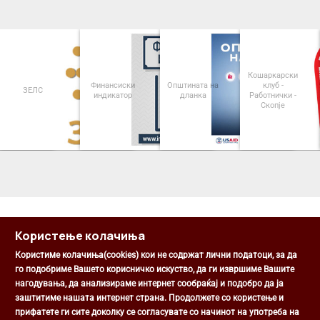
Кошаркарски
Финансиски
Општината на
клуб -
ЗЕЛС
индикатор
дланка
Работнички -
Скопје
<
>
Користење колачиња
Користиме колачиња(cookies) кои не содржат лични податоци, за да
го подобриме Вашето корисничко искуство, да ги извршиме Вашите
нагодувања, да анализираме интернет сообраќај и подобро да ја
Општина Центар
заштитиме нашата интернет страна. Продолжете со користење и
Михаил Цоков бр. 1, Скопје
прифатете ги сите доколку се согласувате со начинот на употреба на