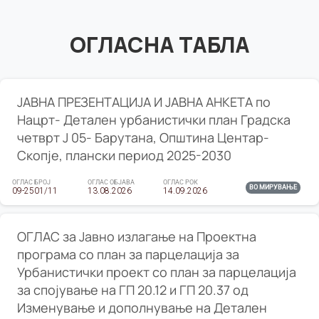
ОГЛАСНА ТАБЛА
ЈАВНА ПРЕЗЕНТАЦИЈА И ЈАВНА АНКЕТА по
Нацрт- Детален урбанистички план Градска
четврт Ј 05- Барутана, Општина Центар-
Скопје, плански период 2025-2030
ОГЛАС БРОЈ
ОГЛАС ОБЈАВА
ОГЛАС РОК
ВО МИРУВАЊЕ
09-2501/11
13.08.2026
14.09.2026
ОГЛАС за Јавно излагање на Проектна
програма со план за парцелација за
Урбанистички проект со план за парцелација
за спојување на ГП 20.12 и ГП 20.37 од
Изменување и дополнување на Детален