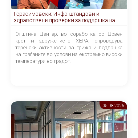
Герасимовски: Инфо-штандови и
здравствени проверки за поддршка на
граѓаните во услови на топлотен бран
Општина Центар, во соработка со Црвен
крст и здружението ХЕРА, спроведува
теренски активности за грижа и поддршка
на граѓаните во услови на екстремно високи
температури во градот.
05.08 2026