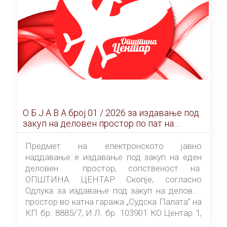
О Б Ј А В А брoj 01 / 2026 за издавање под
закуп на деловен простор по пат на
ЕЛЕКТРОНСКО ЈАВНО НАДДАВАЊЕ
Предмет на електронското јавно
наддавање е издавање под закуп на еден
деловен простор, сопственост на
ОПШТИНА ЦЕНТАР Скопје, согласно
Одлука за издавање под закуп на деловен
простор во катна гаража „Судска Палата” на
КП бр. 8885/7, И.Л. бр. 103901 КО Центар 1,
донесена од страна на Советот на