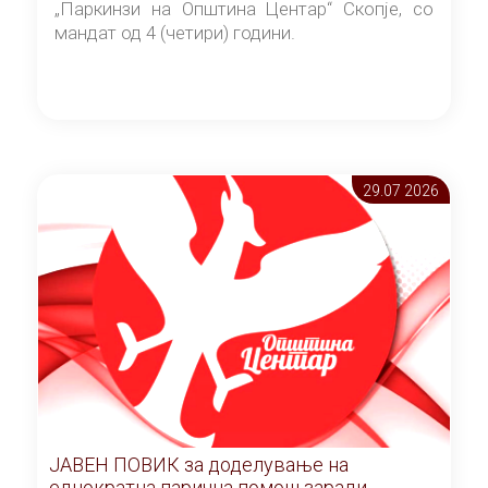
„Паркинзи на Општина Центар“ Скопје, со
мандат од 4 (четири) години.
29.07 2026
ЈАВЕН ПОВИК за доделување на
еднократна парична помош заради