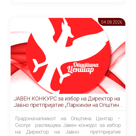
ОПШТИНА ЦЕНТАР Скопје Скопје
(„Службен гласник на Општина Центар
Скопје” број 9/2026), за времетраење од 3
04.08 2026
(три) години од денот на потпишувањето на
Договорот за закуп со најповолниот
понудувач.
ЈАВЕН КОНКУРС за избор на Директор на
Јавно претпријатие „Паркинзи на Општина
Центар“ – Скопје
Градоначалникот на Општина Центар –
Скопје распишува Јавен конкурс за избор
на Директор на Јавно претпријатие