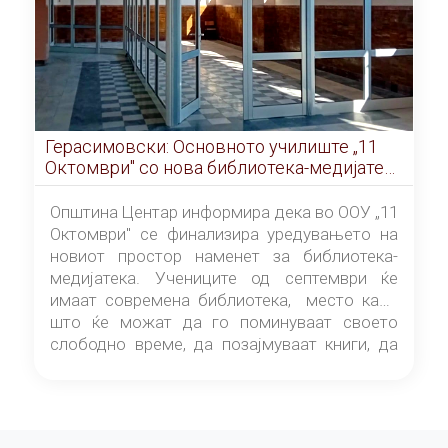
Герасимовски: Основното училиште „11
Октомври" со нова библиотека-медијатека
од септември
Општина Центар информира дека во ООУ „11
Октомври" се финализира уредувањето на
новиот простор наменет за библиотека-
медијатека. Учениците од септември ќе
имаат современа библиотека, место каде
што ќе можат да го поминуваат своето
слободно време, да позајмуваат книги, да
читаат и да разменуваат идеи.