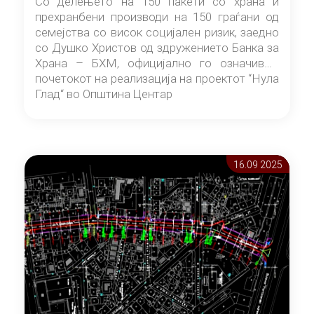
Со делењето на 150 пакети со храна и
прехранбени производи на 150 граѓани од
семејства со висок социјален ризик, заедно
со Душко Христов од здружението Банка за
Храна – БХМ, официјално го означивме
почетокот на реализација на проектот “Нула
Глад“ во Општина Центар
16.09 2025