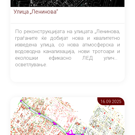
Улица „Ленинова“
По реконструкцијата на улицата „Ленинова,
граѓаните ќе добијат нова и квалитетно
изведена улица, со нова атмосферска и
водоводна канализација, нови тротоари и
еколошки ефикасно ЛЕД улично
осветлување.
16.09 2025