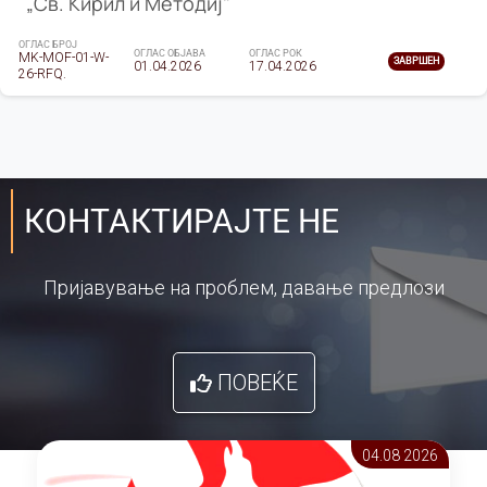
„Св. Кирил и Методиј"
ОГЛАС БРОЈ
ОГЛАС ОБЈАВА
ОГЛАС РОК
MK-MOF-01-W-
ЗАВРШЕН
01.04.2026
17.04.2026
26-RFQ.
КОНТАКТИРАЈТЕ НЕ
Пријавување на проблем, давање предлози
ПОВЕЌЕ
04.08 2026