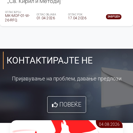
„Св. Кирил и Методиј"
ОГЛАС БРОЈ
ОГЛАС ОБЈАВА
ОГЛАС РОК
MK-MOF-01-W-
ЗАВРШЕН
01.04.2026
17.04.2026
26-RFQ.
КОНТАКТИРАЈТЕ НЕ
Пријавување на проблем, давање предлози
ПОВЕЌЕ
04.08 2026