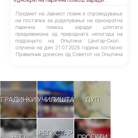
штетата предизвикана од природната
непогода на подрачјето на Општина
Предмет на Јавниот повик е спроведување
Центар-Скопје случена на ден 21.07.2026
на постапка за доделување на еднократна
година
парична помош заради штетата
предизвикана од природната непогода на
подрачјето на Општина Центар-Скопје
случена на ден 21.07.2026 година согласно
Правилник донесен од Советот на Општина
Центар-Скопје („Службен гласник на
Општина Центар-Скопје“ број 9/26).
ГРАДИНКИ
УЧИЛИШТА
ДУП
РЕГИСТАР
НВО
ПРОЕКТИ