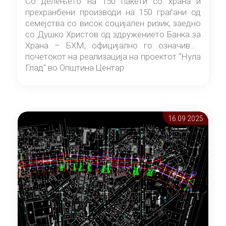
Со делењето на 150 пакети со храна и
прехранбени производи на 150 граѓани од
семејства со висок социјален ризик, заедно
со Душко Христов од здружението Банка за
Храна – БХМ, официјално го означивме
почетокот на реализација на проектот “Нула
Глад“ во Општина Центар
16.09 2025