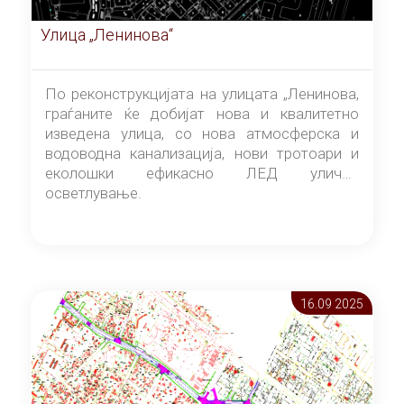
Улица „Ленинова“
По реконструкцијата на улицата „Ленинова,
граѓаните ќе добијат нова и квалитетно
изведена улица, со нова атмосферска и
водоводна канализација, нови тротоари и
еколошки ефикасно ЛЕД улично
осветлување.
16.09 2025