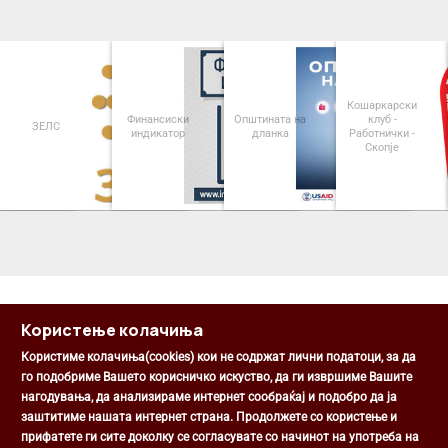
Кошаркарски
Финансиски
Општината на
клуб -
ЗЕЛС
индикатор
дланка
Работнички -
Скопје
<
>
Користење колачиња
Користиме колачиња(cookies) кои не содржат лични податоци, за да
го подобриме Вашето корисничко искуство, да ги извршиме Вашите
нагодувања, да анализираме интернет сообраќај и подобро да ја
Општина Центар
заштитиме нашата интернет страна. Продолжете со користење и
Михаил Цоков бр. 1, Скопје
прифатете ги сите доколку се согласувате со начинот на употреба на