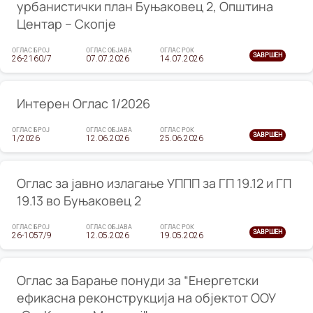
урбанистички план Буњаковец 2, Општина
Центар – Скопје
ОГЛАС БРОЈ
ОГЛАС ОБЈАВА
ОГЛАС РОК
ЗАВРШЕН
26-2160/7
07.07.2026
14.07.2026
Интерен Оглас 1/2026
ОГЛАС БРОЈ
ОГЛАС ОБЈАВА
ОГЛАС РОК
ЗАВРШЕН
1/2026
12.06.2026
25.06.2026
Оглас за јавно излагање УППП за ГП 19.12 и ГП
19.13 во Буњаковец 2
ОГЛАС БРОЈ
ОГЛАС ОБЈАВА
ОГЛАС РОК
ЗАВРШЕН
26-1057/9
12.05.2026
19.05.2026
Оглас за Барање понуди за “Енергетски
ефикасна реконструкција на објектот ООУ