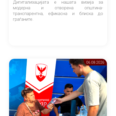
Дигитализацијата е нашата визија за
модерна и отворена општина-
транспарентна, ефикасна и блиска до
граѓаните.
06.08 2026