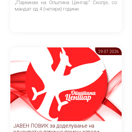
„Паркинзи на Општина Центар“ Скопје, со
мандат од 4 (четири) години.
29.07 2026
ЈАВЕН ПОВИК за доделување на
еднократна парична помош заради