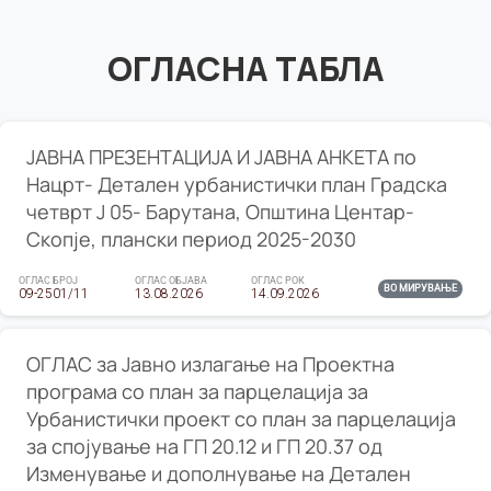
ОГЛАСНА ТАБЛА
ЈАВНА ПРЕЗЕНТАЦИЈА И ЈАВНА АНКЕТА по
Нацрт- Детален урбанистички план Градска
четврт Ј 05- Барутана, Општина Центар-
Скопје, плански период 2025-2030
ОГЛАС БРОЈ
ОГЛАС ОБЈАВА
ОГЛАС РОК
ВО МИРУВАЊЕ
09-2501/11
13.08.2026
14.09.2026
ОГЛАС за Јавно излагање на Проектна
програма со план за парцелација за
Урбанистички проект со план за парцелација
за спојување на ГП 20.12 и ГП 20.37 од
Изменување и дополнување на Детален