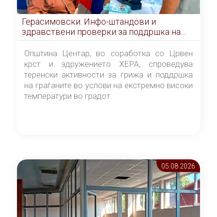
Герасимовски: Инфо-штандови и
здравствени проверки за поддршка на
граѓаните во услови на топлотен бран
Општина Центар, во соработка со Црвен
крст и здружението ХЕРА, спроведува
теренски активности за грижа и поддршка
на граѓаните во услови на екстремно високи
температури во градот.
05.08 2026