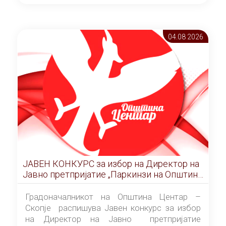
ОПШТИНА ЦЕНТАР Скопје Скопје
(„Службен гласник на Општина Центар
Скопје” број 9/2026), за времетраење од 3
04.08 2026
(три) години од денот на потпишувањето на
Договорот за закуп со најповолниот
понудувач.
ЈАВЕН КОНКУРС за избор на Директор на
Јавно претпријатие „Паркинзи на Општина
Центар“ – Скопје
Градоначалникот на Општина Центар –
Скопје распишува Јавен конкурс за избор
на Директор на Јавно претпријатие