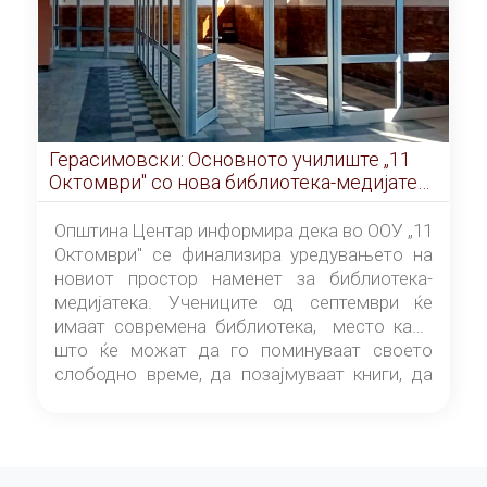
Герасимовски: Основното училиште „11
Октомври" со нова библиотека-медијатека
од септември
Општина Центар информира дека во ООУ „11
Октомври" се финализира уредувањето на
новиот простор наменет за библиотека-
медијатека. Учениците од септември ќе
имаат современа библиотека, место каде
што ќе можат да го поминуваат своето
слободно време, да позајмуваат книги, да
читаат и да разменуваат идеи.