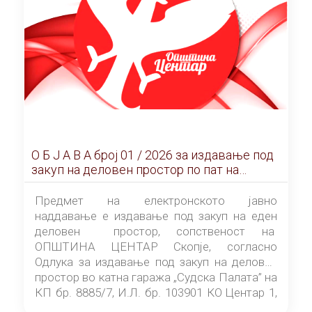
О Б Ј А В А брoj 01 / 2026 за издавање под
закуп на деловен простор по пат на
ЕЛЕКТРОНСКО ЈАВНО НАДДАВАЊЕ
Предмет на електронското јавно
наддавање е издавање под закуп на еден
деловен простор, сопственост на
ОПШТИНА ЦЕНТАР Скопје, согласно
Одлука за издавање под закуп на деловен
простор во катна гаража „Судска Палата” на
КП бр. 8885/7, И.Л. бр. 103901 КО Центар 1,
донесена од страна на Советот на