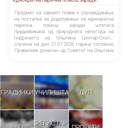
штетата предизвикана од природната
непогода на подрачјето на Општина
Предмет на Јавниот повик е спроведување
Центар-Скопје случена на ден 21.07.2026
на постапка за доделување на еднократна
година
парична помош заради штетата
предизвикана од природната непогода на
подрачјето на Општина Центар-Скопје
случена на ден 21.07.2026 година согласно
Правилник донесен од Советот на Општина
Центар-Скопје („Службен гласник на
Општина Центар-Скопје“ број 9/26).
ГРАДИНКИ
УЧИЛИШТА
ДУП
РЕГИСТАР
НВО
ПРОЕКТИ