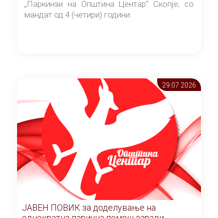
„Паркинзи на Општина Центар“ Скопје, со
мандат од 4 (четири) години.
29.07 2026
ЈАВЕН ПОВИК за доделување на
еднократна парична помош заради