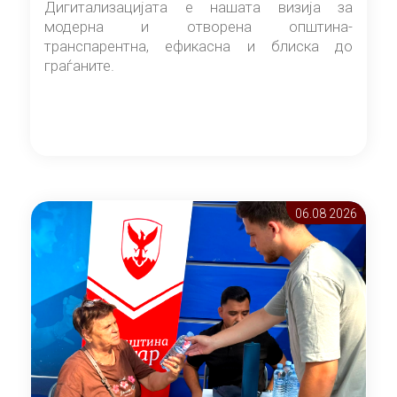
Дигитализацијата е нашата визија за
модерна и отворена општина-
транспарентна, ефикасна и блиска до
граѓаните.
06.08 2026