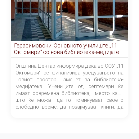
Герасимовски: Основното училиште „11
Октомври" со нова библиотека-медијатека
од септември
Општина Центар информира дека во ООУ „11
Октомври" се финализира уредувањето на
новиот простор наменет за библиотека-
медијатека. Учениците од септември ќе
имаат современа библиотека, место каде
што ќе можат да го поминуваат своето
слободно време, да позајмуваат книги, да
читаат и да разменуваат идеи.