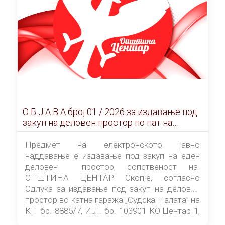
О Б Ј А В А брoj 01 / 2026 за издавање под
закуп на деловен простор по пат на
ЕЛЕКТРОНСКО ЈАВНО НАДДАВАЊЕ
Предмет на електронското јавно
наддавање е издавање под закуп на еден
деловен простор, сопственост на
ОПШТИНА ЦЕНТАР Скопје, согласно
Одлука за издавање под закуп на деловен
простор во катна гаража „Судска Палата” на
КП бр. 8885/7, И.Л. бр. 103901 КО Центар 1,
донесена од страна на Советот на