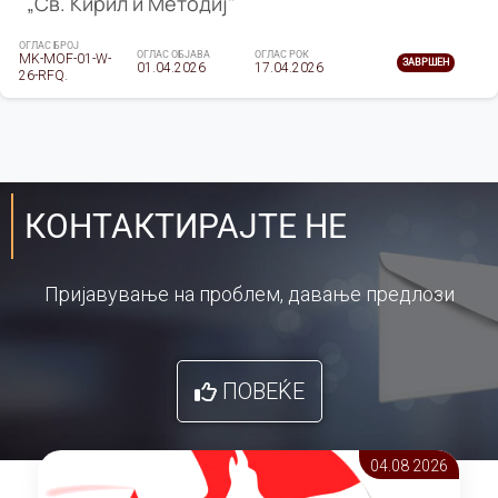
„Св. Кирил и Методиј"
ОГЛАС БРОЈ
ОГЛАС ОБЈАВА
ОГЛАС РОК
MK-MOF-01-W-
ЗАВРШЕН
01.04.2026
17.04.2026
26-RFQ.
КОНТАКТИРАЈТЕ НЕ
Пријавување на проблем, давање предлози
ПОВЕЌЕ
04.08 2026