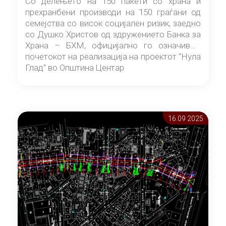
Со делењето на 150 пакети со храна и
прехранбени производи на 150 граѓани од
семејства со висок социјален ризик, заедно
со Душко Христов од здружението Банка за
Храна – БХМ, официјално го означивме
почетокот на реализација на проектот “Нула
Глад“ во Општина Центар
16.09 2025