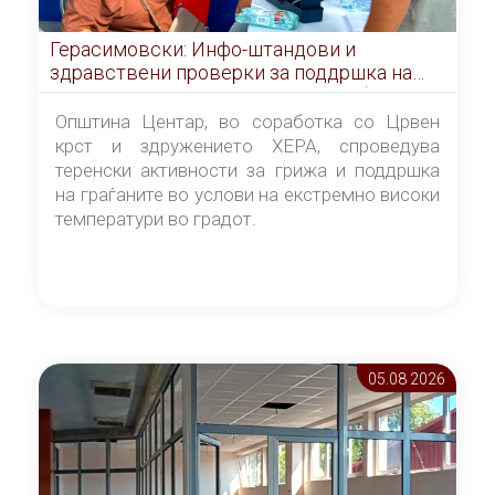
Герасимовски: Инфо-штандови и
здравствени проверки за поддршка на
граѓаните во услови на топлотен бран
Општина Центар, во соработка со Црвен
крст и здружението ХЕРА, спроведува
теренски активности за грижа и поддршка
на граѓаните во услови на екстремно високи
температури во градот.
05.08 2026