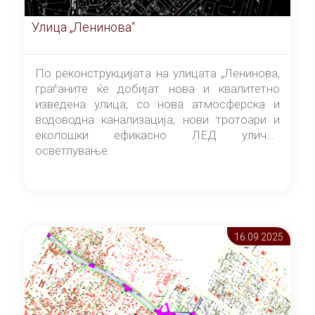
Улица „Ленинова“
По реконструкцијата на улицата „Ленинова,
граѓаните ќе добијат нова и квалитетно
изведена улица, со нова атмосферска и
водоводна канализација, нови тротоари и
еколошки ефикасно ЛЕД улично
осветлување.
16.09 2025