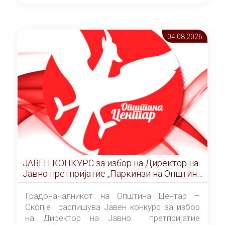
ОПШТИНА ЦЕНТАР Скопје Скопје
(„Службен гласник на Општина Центар
Скопје” број 9/2026), за времетраење од 3
04.08 2026
(три) години од денот на потпишувањето на
Договорот за закуп со најповолниот
понудувач.
ЈАВЕН КОНКУРС за избор на Директор на
Јавно претпријатие „Паркинзи на Општина
Центар“ – Скопје
Градоначалникот на Општина Центар –
Скопје распишува Јавен конкурс за избор
на Директор на Јавно претпријатие