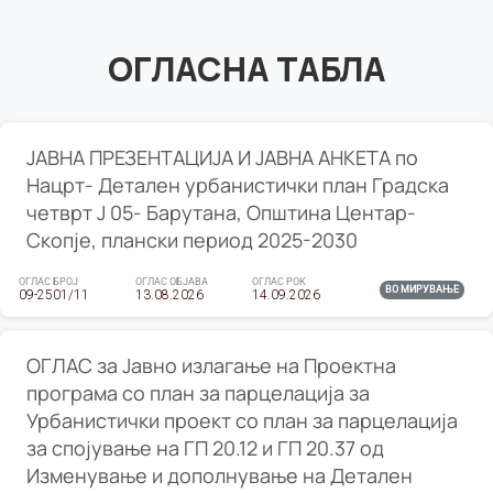
ОГЛАСНА ТАБЛА
ЈАВНА ПРЕЗЕНТАЦИЈА И ЈАВНА АНКЕТА по
Нацрт- Детален урбанистички план Градска
четврт Ј 05- Барутана, Општина Центар-
Скопје, плански период 2025-2030
ОГЛАС БРОЈ
ОГЛАС ОБЈАВА
ОГЛАС РОК
ВО МИРУВАЊЕ
09-2501/11
13.08.2026
14.09.2026
ОГЛАС за Јавно излагање на Проектна
програма со план за парцелација за
Урбанистички проект со план за парцелација
за спојување на ГП 20.12 и ГП 20.37 од
Изменување и дополнување на Детален