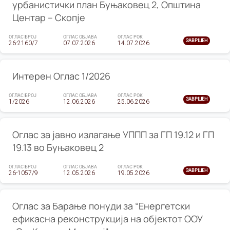
урбанистички план Буњаковец 2, Општина
Центар – Скопје
ОГЛАС БРОЈ
ОГЛАС ОБЈАВА
ОГЛАС РОК
ЗАВРШЕН
26-2160/7
07.07.2026
14.07.2026
Интерен Оглас 1/2026
ОГЛАС БРОЈ
ОГЛАС ОБЈАВА
ОГЛАС РОК
ЗАВРШЕН
1/2026
12.06.2026
25.06.2026
Оглас за јавно излагање УППП за ГП 19.12 и ГП
19.13 во Буњаковец 2
ОГЛАС БРОЈ
ОГЛАС ОБЈАВА
ОГЛАС РОК
ЗАВРШЕН
26-1057/9
12.05.2026
19.05.2026
Оглас за Барање понуди за “Енергетски
ефикасна реконструкција на објектот ООУ