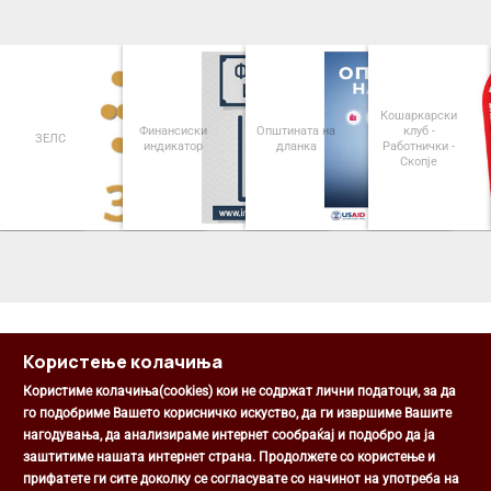
Кошаркарски
Финансиски
Општината на
клуб -
ЗЕЛС
индикатор
дланка
Работнички -
Скопје
<
>
Користење колачиња
Користиме колачиња(cookies) кои не содржат лични податоци, за да
го подобриме Вашето корисничко искуство, да ги извршиме Вашите
нагодувања, да анализираме интернет сообраќај и подобро да ја
Општина Центар
заштитиме нашата интернет страна. Продолжете со користење и
Михаил Цоков бр. 1, Скопје
прифатете ги сите доколку се согласувате со начинот на употреба на