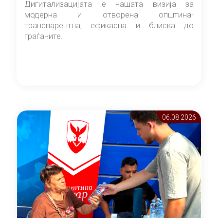
Дигитализацијата е нашата визија за
модерна и отворена општина-
транспарентна, ефикасна и блиска до
граѓаните.
06.08 2026