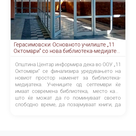
Герасимовски: Основното училиште „11
Октомври" со нова библиотека-медијатека
од септември
Општина Центар информира дека во ООУ „11
Октомври" се финализира уредувањето на
новиот простор наменет за библиотека-
медијатека. Учениците од септември ќе
имаат современа библиотека, место каде
што ќе можат да го поминуваат своето
слободно време, да позајмуваат книги, да
читаат и да разменуваат идеи.