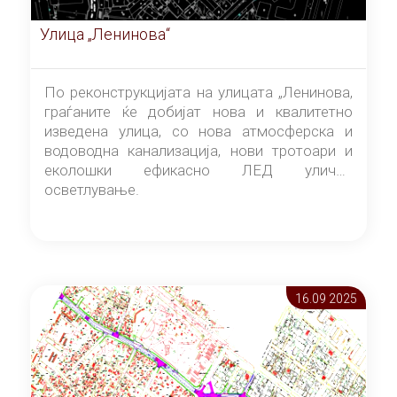
Улица „Ленинова“
По реконструкцијата на улицата „Ленинова,
граѓаните ќе добијат нова и квалитетно
изведена улица, со нова атмосферска и
водоводна канализација, нови тротоари и
еколошки ефикасно ЛЕД улично
осветлување.
16.09 2025