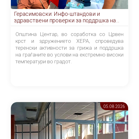
Герасимовски: Инфо-штандови и
здравствени проверки за поддршка на
граѓаните во услови на топлотен бран
Општина Центар, во соработка со Црвен
крст и здружението ХЕРА, спроведува
теренски активности за грижа и поддршка
на граѓаните во услови на екстремно високи
температури во градот.
05.08 2026