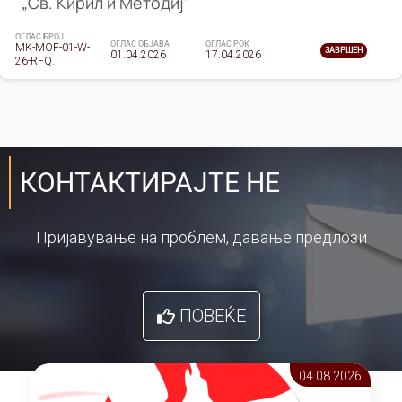
„Св. Кирил и Методиј"
ОГЛАС БРОЈ
ОГЛАС ОБЈАВА
ОГЛАС РОК
MK-MOF-01-W-
ЗАВРШЕН
01.04.2026
17.04.2026
26-RFQ.
КОНТАКТИРАЈТЕ НЕ
Пријавување на проблем, давање предлози
ПОВЕЌЕ
04.08 2026