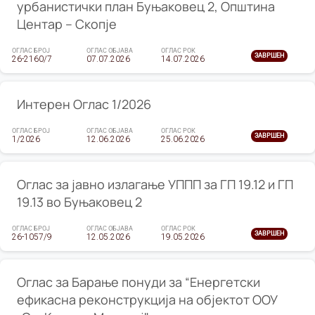
урбанистички план Буњаковец 2, Општина
Центар – Скопје
ОГЛАС БРОЈ
ОГЛАС ОБЈАВА
ОГЛАС РОК
ЗАВРШЕН
26-2160/7
07.07.2026
14.07.2026
Интерен Оглас 1/2026
ОГЛАС БРОЈ
ОГЛАС ОБЈАВА
ОГЛАС РОК
ЗАВРШЕН
1/2026
12.06.2026
25.06.2026
Оглас за јавно излагање УППП за ГП 19.12 и ГП
19.13 во Буњаковец 2
ОГЛАС БРОЈ
ОГЛАС ОБЈАВА
ОГЛАС РОК
ЗАВРШЕН
26-1057/9
12.05.2026
19.05.2026
Оглас за Барање понуди за “Енергетски
ефикасна реконструкција на објектот ООУ