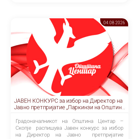
ОПШТИНА ЦЕНТАР Скопје Скопје
(„Службен гласник на Општина Центар
Скопје” број 9/2026), за времетраење од 3
04.08 2026
(три) години од денот на потпишувањето на
Договорот за закуп со најповолниот
понудувач.
ЈАВЕН КОНКУРС за избор на Директор на
Јавно претпријатие „Паркинзи на Општина
Центар“ – Скопје
Градоначалникот на Општина Центар –
Скопје распишува Јавен конкурс за избор
на Директор на Јавно претпријатие