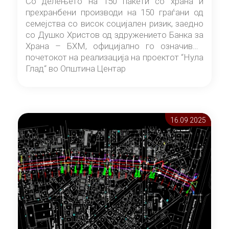
Со делењето на 150 пакети со храна и
прехранбени производи на 150 граѓани од
семејства со висок социјален ризик, заедно
со Душко Христов од здружението Банка за
Храна – БХМ, официјално го означивме
почетокот на реализација на проектот “Нула
Глад“ во Општина Центар
16.09 2025