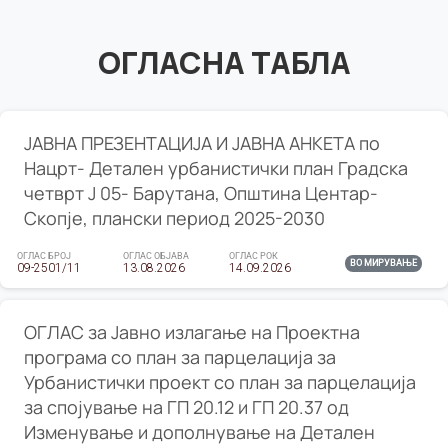
ОГЛАСНА ТАБЛА
ЈАВНА ПРЕЗЕНТАЦИЈА И ЈАВНА АНКЕТА по
Нацрт- Детален урбанистички план Градска
четврт Ј 05- Барутана, Општина Центар-
Скопје, плански период 2025-2030
ОГЛАС БРОЈ
ОГЛАС ОБЈАВА
ОГЛАС РОК
ВО МИРУВАЊЕ
09-2501/11
13.08.2026
14.09.2026
ОГЛАС за Јавно излагање на Проектна
програма со план за парцелација за
Урбанистички проект со план за парцелација
за спојување на ГП 20.12 и ГП 20.37 од
Изменување и дополнување на Детален