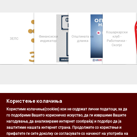
Кошаркарски
Финансиски
Општината на
клуб -
ЗЕЛС
индикатор
дланка
Работнички -
Скопје
<
>
Користење колачиња
Користиме колачиња(cookies) кои не содржат лични податоци, за да
го подобриме Вашето корисничко искуство, да ги извршиме Вашите
нагодувања, да анализираме интернет сообраќај и подобро да ја
Општина Центар
заштитиме нашата интернет страна. Продолжете со користење и
Михаил Цоков бр. 1, Скопје
прифатете ги сите доколку се согласувате со начинот на употреба на