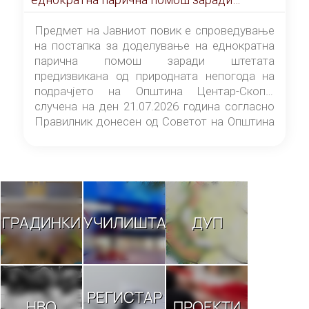
штетата предизвикана од природната
непогода на подрачјето на Општина
Предмет на Јавниот повик е спроведување
Центар-Скопје случена на ден 21.07.2026
на постапка за доделување на еднократна
година
парична помош заради штетата
предизвикана од природната непогода на
подрачјето на Општина Центар-Скопје
случена на ден 21.07.2026 година согласно
Правилник донесен од Советот на Општина
Центар-Скопје („Службен гласник на
Општина Центар-Скопје“ број 9/26).
ГРАДИНКИ
УЧИЛИШТА
ДУП
РЕГИСТАР
НВО
ПРОЕКТИ