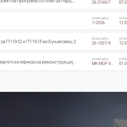
ОГЛАС за Јавно излагање на Проектна програма со план за парцелација за Урбанистички проект со план за парцелација за спојување на ГП 20.12 и ГП 20.37 од Изменување и дополнување на Детален урбанистички план Буњаковец 2, Општина Центар – Скопје
26-2160/7
07.0
ОГЛАС БРОЈ
ОГЛА
1/2026
12.0
ОГЛАС БРОЈ
ОГЛА
а ГП 19.12 и ГП 19.13 во Буњаковец 2
26-1057/9
12.0
ОГЛАС БРОЈ
ОГЛА
Оглас за Барање понуди за “Енергетски ефикасна реконструкција на објектот ООУ „Св. Кирил и Методиј"
MK-MOF-01-W-26-RFQ.
01.0