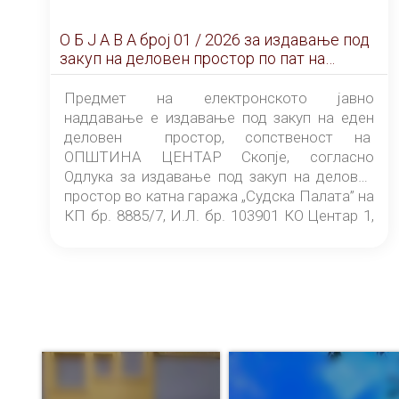
О Б Ј А В А брoj 01 / 2026 за издавање под
закуп на деловен простор по пат на
ЕЛЕКТРОНСКО ЈАВНО НАДДАВАЊЕ
Предмет на електронското јавно
наддавање е издавање под закуп на еден
деловен простор, сопственост на
ОПШТИНА ЦЕНТАР Скопје, согласно
Одлука за издавање под закуп на деловен
простор во катна гаража „Судска Палата” на
КП бр. 8885/7, И.Л. бр. 103901 КО Центар 1,
донесена од страна на Советот на
ОПШТИНА ЦЕНТАР Скопје Скопје
(„Службен гласник на Општина Центар
Скопје” број 9/2026), за времетраење од 3
(три) години од денот на потпишувањето на
Договорот за закуп со најповолниот
понудувач.