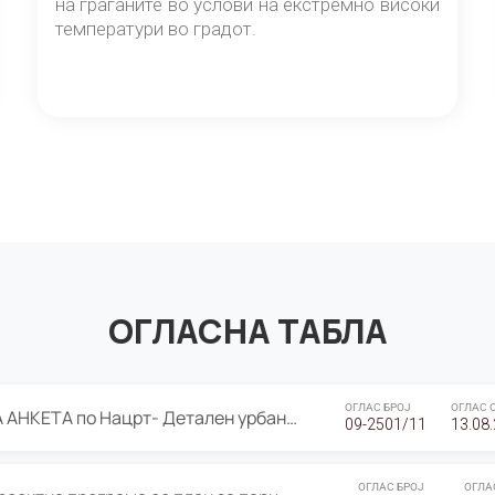
на граѓаните во услови на екстремно високи
температури во градот.
ОГЛАСНА ТАБЛА
ОГЛАС БРОЈ
ОГЛАС 
ЈАВНА ПРЕЗЕНТАЦИЈА И ЈАВНА АНКЕТА по Нацрт- Детален урбанистички план Градска четврт Ј 05- Барутана, Општина Центар- Скопје, плански период 2025-2030
09-2501/11
13.08
ОГЛАС БРОЈ
ОГЛА