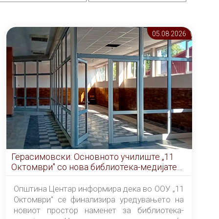
05.08 2026
Герасимовски: Основното училиште „11
Октомври" со нова библиотека-медијатека
од септември
Општина Центар информира дека во ООУ „11
Октомври" се финализира уредувањето на
новиот простор наменет за библиотека-