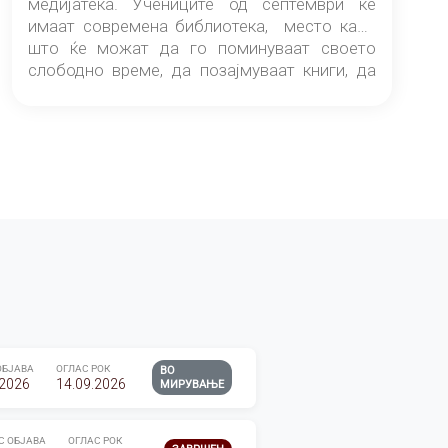
медијатека. Учениците од септември ќе
имаат современа библиотека, место каде
што ќе можат да го поминуваат своето
слободно време, да позајмуваат книги, да
читаат и да разменуваат идеи.
ОБЈАВА
ОГЛАС РОК
ВО
.2026
14.09.2026
МИРУВАЊЕ
С ОБЈАВА
ОГЛАС РОК