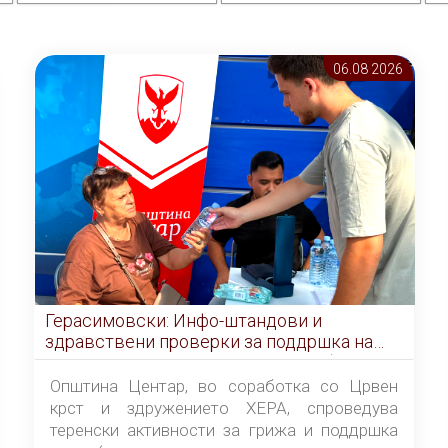
06.08 2026
Герасимовски: Инфо-штандови и
здравствени проверки за поддршка на
граѓаните во услови на топлотен бран
Општина Центар, во соработка со Црвен
крст и здружението ХЕРА, спроведува
теренски активности за грижа и поддршка