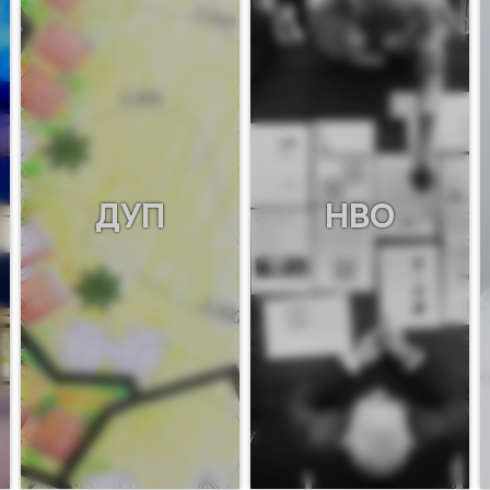
ДУП
НВО