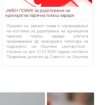
ЈАВЕН ПОВИК за доделување на
еднократна парична помош заради
штетата предизвикана од природната
непогода на подрачјето на Општина
Предмет на Јавниот повик е спроведување
Центар-Скопје случена на ден 21.07.2026
на постапка за доделување на еднократна
година
парична помош заради штетата
предизвикана од природната непогода на
подрачјето на Општина Центар-Скопје
случена на ден 21.07.2026 година согласно
Правилник донесен од Советот на Општина
Центар-Скопје („Службен гласник на
Општина Центар-Скопје“ број 9/26).