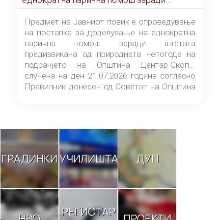
штетата предизвикана од природната
непогода на подрачјето на Општина
Предмет на Јавниот повик е спроведување
Центар-Скопје случена на ден 21.07.2026
на постапка за доделување на еднократна
година
парична помош заради штетата
предизвикана од природната непогода на
подрачјето на Општина Центар-Скопје
случена на ден 21.07.2026 година согласно
Правилник донесен од Советот на Општина
Центар-Скопје („Службен гласник на
Општина Центар-Скопје“ број 9/26).
ГРАДИНКИ
УЧИЛИШТА
ДУП
РЕГИСТАР
НВО
ПРОЕКТИ