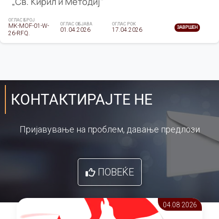
„Св. Кирил и Методиј"
ОГЛАС БРОЈ
ОГЛАС ОБЈАВА
ОГЛАС РОК
MK-MOF-01-W-
ЗАВРШЕН
01.04.2026
17.04.2026
26-RFQ.
КОНТАКТИРАЈТЕ НЕ
Пријавување на проблем, давање предлози
ПОВЕЌЕ
04.08 2026