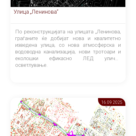
Улица „Ленинова“
По реконструкцијата на улицата „Ленинова,
граѓаните ќе добијат нова и квалитетно
изведена улица, со нова атмосферска и
водоводна канализација, нови тротоари и
еколошки ефикасно ЛЕД улично
осветлување.
16.09 2025