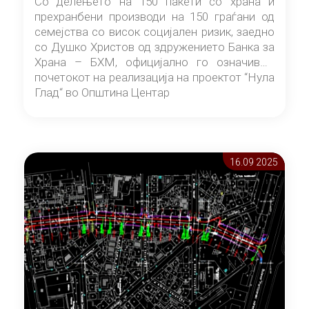
Со делењето на 150 пакети со храна и
прехранбени производи на 150 граѓани од
семејства со висок социјален ризик, заедно
со Душко Христов од здружението Банка за
Храна – БХМ, официјално го означивме
почетокот на реализација на проектот “Нула
Глад“ во Општина Центар
16.09 2025