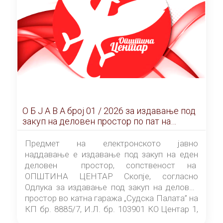
О Б Ј А В А брoj 01 / 2026 за издавање под
закуп на деловен простор по пат на
ЕЛЕКТРОНСКО ЈАВНО НАДДАВАЊЕ
Предмет на електронското јавно
наддавање е издавање под закуп на еден
деловен простор, сопственост на
ОПШТИНА ЦЕНТАР Скопје, согласно
Одлука за издавање под закуп на деловен
простор во катна гаража „Судска Палата” на
КП бр. 8885/7, И.Л. бр. 103901 КО Центар 1,
донесена од страна на Советот на