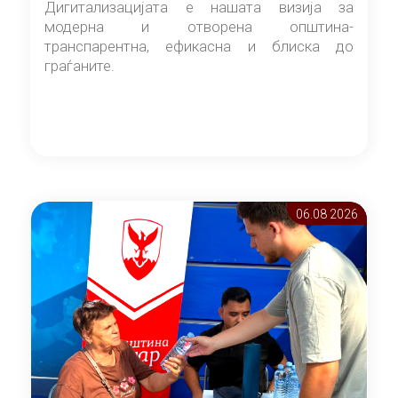
Дигитализацијата е нашата визија за
модерна и отворена општина-
транспарентна, ефикасна и блиска до
граѓаните.
06.08 2026