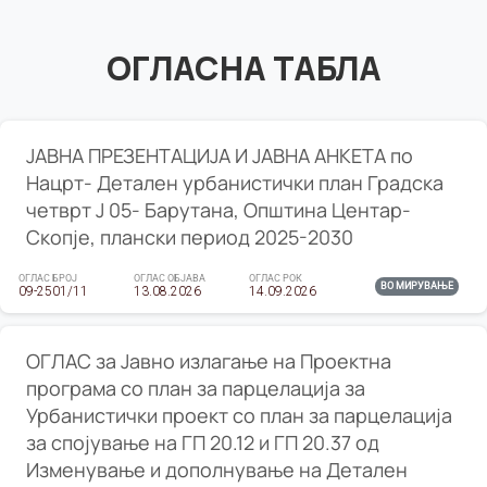
ОГЛАСНА ТАБЛА
ЈАВНА ПРЕЗЕНТАЦИЈА И ЈАВНА АНКЕТА по
Нацрт- Детален урбанистички план Градска
четврт Ј 05- Барутана, Општина Центар-
Скопје, плански период 2025-2030
ОГЛАС БРОЈ
ОГЛАС ОБЈАВА
ОГЛАС РОК
ВО МИРУВАЊЕ
09-2501/11
13.08.2026
14.09.2026
ОГЛАС за Јавно излагање на Проектна
програма со план за парцелација за
Урбанистички проект со план за парцелација
за спојување на ГП 20.12 и ГП 20.37 од
Изменување и дополнување на Детален