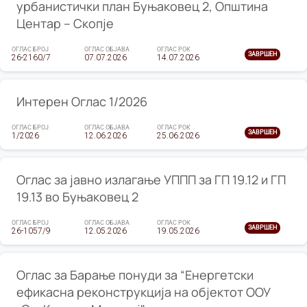
урбанистички план Буњаковец 2, Општина
Центар – Скопје
ОГЛАС БРОЈ
ОГЛАС ОБЈАВА
ОГЛАС РОК
ЗАВРШЕН
26-2160/7
07.07.2026
14.07.2026
Интерен Оглас 1/2026
ОГЛАС БРОЈ
ОГЛАС ОБЈАВА
ОГЛАС РОК
ЗАВРШЕН
1/2026
12.06.2026
25.06.2026
Оглас за јавно излагање УППП за ГП 19.12 и ГП
19.13 во Буњаковец 2
ОГЛАС БРОЈ
ОГЛАС ОБЈАВА
ОГЛАС РОК
ЗАВРШЕН
26-1057/9
12.05.2026
19.05.2026
Оглас за Барање понуди за “Енергетски
ефикасна реконструкција на објектот ООУ