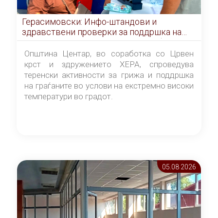
Герасимовски: Инфо-штандови и
здравствени проверки за поддршка на
граѓаните во услови на топлотен бран
Општина Центар, во соработка со Црвен
крст и здружението ХЕРА, спроведува
теренски активности за грижа и поддршка
на граѓаните во услови на екстремно високи
температури во градот.
05.08 2026