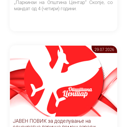
„Паркинзи на Општина Центар“ Скопје, со
мандат од 4 (четири) години.
29.07 2026
ЈАВЕН ПОВИК за доделување на
еднократна парична помош заради