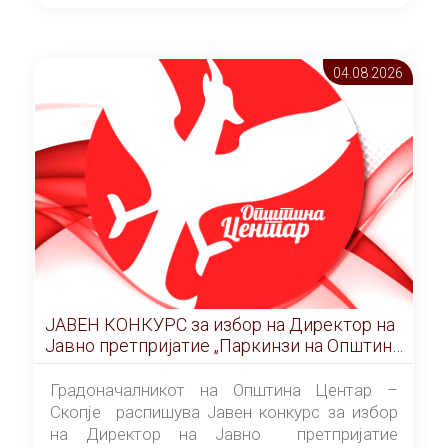
ОПШТИНА ЦЕНТАР Скопје Скопје
(„Службен гласник на Општина Центар
Скопје” број 9/2026), за времетраење од 3
04.08 2026
(три) години од денот на потпишувањето на
Договорот за закуп со најповолниот
понудувач.
ЈАВЕН КОНКУРС за избор на Директор на
Јавно претпријатие „Паркинзи на Општина
Центар“ – Скопје
Градоначалникот на Општина Центар –
Скопје распишува Јавен конкурс за избор
на Директор на Јавно претпријатие