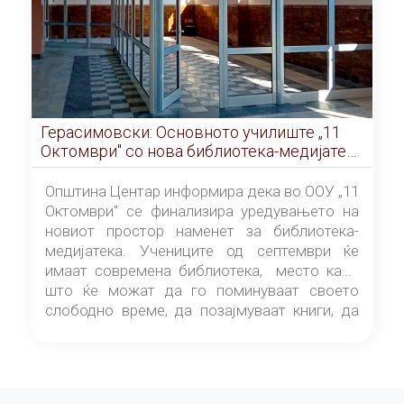
Герасимовски: Основното училиште „11
Октомври" со нова библиотека-медијатека
од септември
Општина Центар информира дека во ООУ „11
Октомври" се финализира уредувањето на
новиот простор наменет за библиотека-
медијатека. Учениците од септември ќе
имаат современа библиотека, место каде
што ќе можат да го поминуваат своето
слободно време, да позајмуваат книги, да
читаат и да разменуваат идеи.