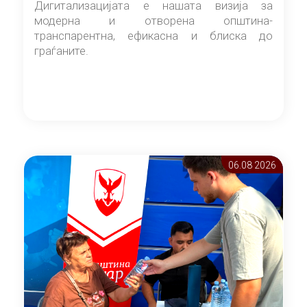
Дигитализацијата е нашата визија за
модерна и отворена општина-
транспарентна, ефикасна и блиска до
граѓаните.
06.08 2026