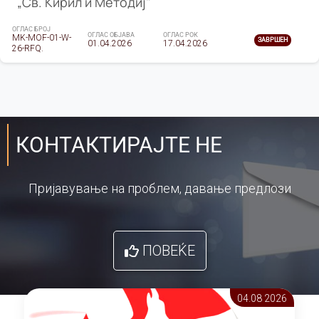
„Св. Кирил и Методиј"
ОГЛАС БРОЈ
ОГЛАС ОБЈАВА
ОГЛАС РОК
MK-MOF-01-W-
ЗАВРШЕН
01.04.2026
17.04.2026
26-RFQ.
КОНТАКТИРАЈТЕ НЕ
Пријавување на проблем, давање предлози
ПОВЕЌЕ
04.08 2026