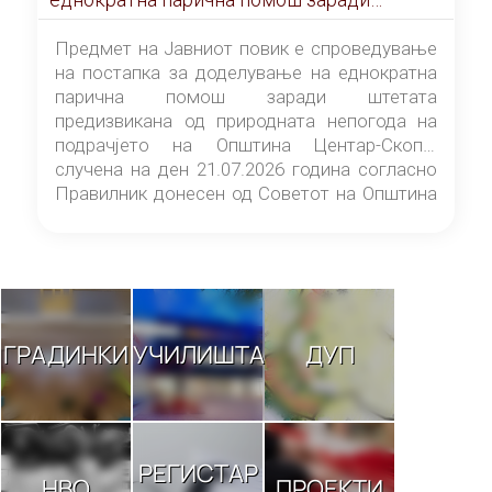
штетата предизвикана од природната
непогода на подрачјето на Општина
Предмет на Јавниот повик е спроведување
Центар-Скопје случена на ден 21.07.2026
на постапка за доделување на еднократна
година
парична помош заради штетата
предизвикана од природната непогода на
подрачјето на Општина Центар-Скопје
случена на ден 21.07.2026 година согласно
Правилник донесен од Советот на Општина
Центар-Скопје („Службен гласник на
Општина Центар-Скопје“ број 9/26).
ГРАДИНКИ
УЧИЛИШТА
ДУП
РЕГИСТАР
НВО
ПРОЕКТИ