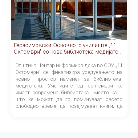
Герасимовски: Основното училиште „11
Октомври" со нова библиотека-медијатека
од септември
Општина Центар информира дека во ООУ „11
Октомври" се финализира уредувањето на
новиот простор наменет за библиотека-
медијатека. Учениците од септември ќе
имаат современа библиотека, место каде
што ќе можат да го поминуваат своето
слободно време, да позајмуваат книги, да
читаат и да разменуваат идеи.