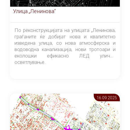
Улица „Ленинова“
По реконструкцијата на улицата „Ленинова,
граѓаните ќе добијат нова и квалитетно
изведена улица, со нова атмосферска и
водоводна канализација, нови тротоари и
еколошки ефикасно ЛЕД улично
осветлување.
16.09 2025