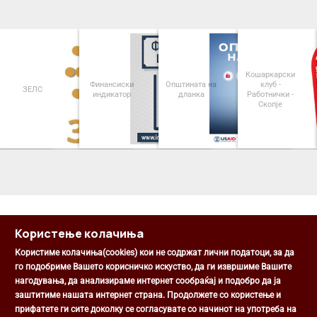
Кошаркарски
Финансиски
Општината на
клуб -
ЗЕЛС
индикатор
дланка
Работнички -
Скопје
<
>
Користење колачиња
Користиме колачиња(cookies) кои не содржат лични податоци, за да
го подобриме Вашето корисничко искуство, да ги извршиме Вашите
нагодувања, да анализираме интернет сообраќај и подобро да ја
Општина Центар
заштитиме нашата интернет страна. Продолжете со користење и
Михаил Цоков бр. 1, Скопје
прифатете ги сите доколку се согласувате со начинот на употреба на