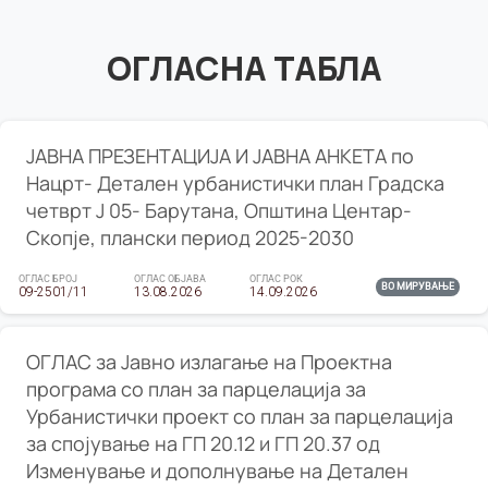
ОГЛАСНА ТАБЛА
ЈАВНА ПРЕЗЕНТАЦИЈА И ЈАВНА АНКЕТА по
Нацрт- Детален урбанистички план Градска
четврт Ј 05- Барутана, Општина Центар-
Скопје, плански период 2025-2030
ОГЛАС БРОЈ
ОГЛАС ОБЈАВА
ОГЛАС РОК
ВО МИРУВАЊЕ
09-2501/11
13.08.2026
14.09.2026
ОГЛАС за Јавно излагање на Проектна
програма со план за парцелација за
Урбанистички проект со план за парцелација
за спојување на ГП 20.12 и ГП 20.37 од
Изменување и дополнување на Детален