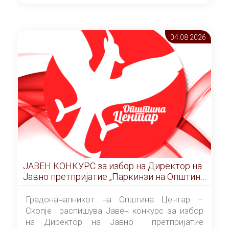
ОПШТИНА ЦЕНТАР Скопје Скопје
(„Службен гласник на Општина Центар
Скопје” број 9/2026), за времетраење од 3
04.08 2026
(три) години од денот на потпишувањето на
Договорот за закуп со најповолниот
понудувач.
ЈАВЕН КОНКУРС за избор на Директор на
Јавно претпријатие „Паркинзи на Општина
Центар“ – Скопје
Градоначалникот на Општина Центар –
Скопје распишува Јавен конкурс за избор
на Директор на Јавно претпријатие