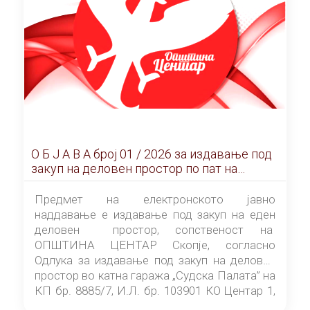
О Б Ј А В А брoj 01 / 2026 за издавање под
закуп на деловен простор по пат на
ЕЛЕКТРОНСКО ЈАВНО НАДДАВАЊЕ
Предмет на електронското јавно
наддавање е издавање под закуп на еден
деловен простор, сопственост на
ОПШТИНА ЦЕНТАР Скопје, согласно
Одлука за издавање под закуп на деловен
простор во катна гаража „Судска Палата” на
КП бр. 8885/7, И.Л. бр. 103901 КО Центар 1,
донесена од страна на Советот на