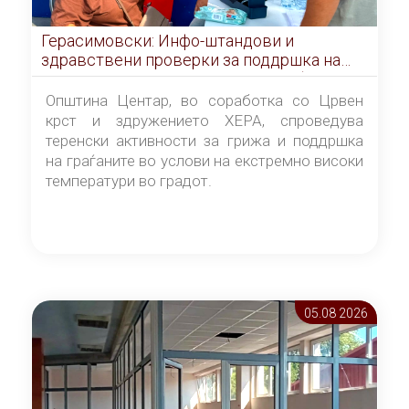
Герасимовски: Инфо-штандови и
здравствени проверки за поддршка на
граѓаните во услови на топлотен бран
Општина Центар, во соработка со Црвен
крст и здружението ХЕРА, спроведува
теренски активности за грижа и поддршка
на граѓаните во услови на екстремно високи
температури во градот.
05.08 2026