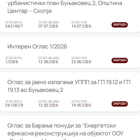
урбанистички план Буњаковец 2, Општина
Центар – Скопје
ОГЛАС БРОЈ
ОГЛАС ОБЈАВА
ОГЛАС РОК
ЗАВРШЕН
26-2160/7
07.07.2026
14.07.2026
Интерен Оглас 1/2026
ОГЛАС БРОЈ
ОГЛАС ОБЈАВА
ОГЛАС РОК
ЗАВРШЕН
1/2026
12.06.2026
25.06.2026
Оглас за јавно излагање УППП за ГП 19.12 и ГП
19.13 во Буњаковец 2
ОГЛАС БРОЈ
ОГЛАС ОБЈАВА
ОГЛАС РОК
ЗАВРШЕН
26-1057/9
12.05.2026
19.05.2026
Оглас за Барање понуди за “Енергетски
ефикасна реконструкција на објектот ООУ