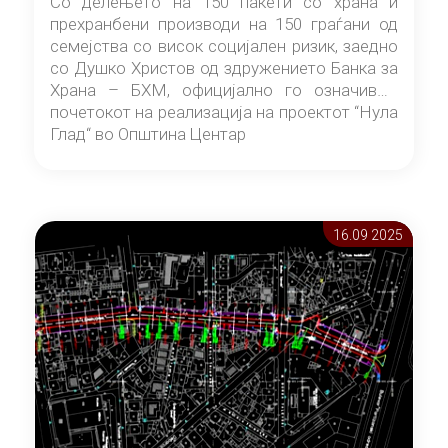
Со делењето на 150 пакети со храна и
прехранбени производи на 150 граѓани од
семејства со висок социјален ризик, заедно
со Душко Христов од здружението Банка за
Храна – БХМ, официјално го означивме
почетокот на реализација на проектот “Нула
Глад“ во Општина Центар
16.09 2025