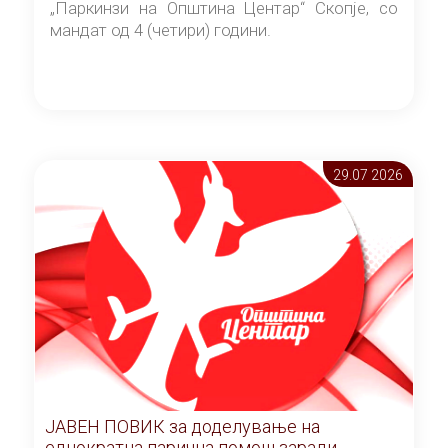
„Паркинзи на Општина Центар“ Скопје, со
мандат од 4 (четири) години.
29.07 2026
ЈАВЕН ПОВИК за доделување на
еднократна парична помош заради