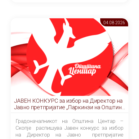
ОПШТИНА ЦЕНТАР Скопје Скопје
(„Службен гласник на Општина Центар
Скопје” број 9/2026), за времетраење од 3
04.08 2026
(три) години од денот на потпишувањето на
Договорот за закуп со најповолниот
понудувач.
ЈАВЕН КОНКУРС за избор на Директор на
Јавно претпријатие „Паркинзи на Општина
Центар“ – Скопје
Градоначалникот на Општина Центар –
Скопје распишува Јавен конкурс за избор
на Директор на Јавно претпријатие