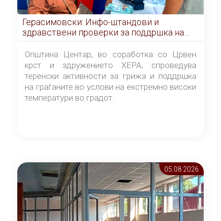
Герасимовски: Инфо-штандови и
здравствени проверки за поддршка на
граѓаните во услови на топлотен бран
Општина Центар, во соработка со Црвен
крст и здружението ХЕРА, спроведува
теренски активности за грижа и поддршка
на граѓаните во услови на екстремно високи
температури во градот.
05.08 2026