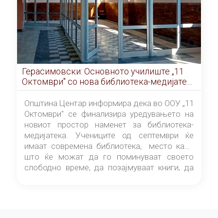
Герасимовски: Основното училиште „11
Октомври" со нова библиотека-медијатека
од септември
Општина Центар информира дека во ООУ „11
Октомври" се финализира уредувањето на
новиот простор наменет за библиотека-
медијатека. Учениците од септември ќе
имаат современа библиотека, место каде
што ќе можат да го поминуваат своето
слободно време, да позајмуваат книги, да
читаат и да разменуваат идеи.