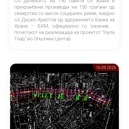
Со делењето на 150 пакети со храна и
прехранбени производи на 150 граѓани од
семејства со висок социјален ризик, заедно
со Душко Христов од здружението Банка за
Храна – БХМ, официјално го означивме
почетокот на реализација на проектот “Нула
Глад“ во Општина Центар
16.09 2025