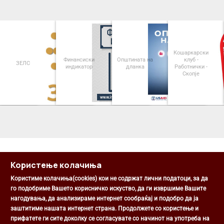
Кошаркарски
Финансиски
Општината на
клуб -
ЗЕЛС
индикатор
дланка
Работнички -
Скопје
<
>
Користење колачиња
Користиме колачиња(cookies) кои не содржат лични податоци, за да
го подобриме Вашето корисничко искуство, да ги извршиме Вашите
нагодувања, да анализираме интернет сообраќај и подобро да ја
Општина Центар
заштитиме нашата интернет страна. Продолжете со користење и
Михаил Цоков бр. 1, Скопје
прифатете ги сите доколку се согласувате со начинот на употреба на