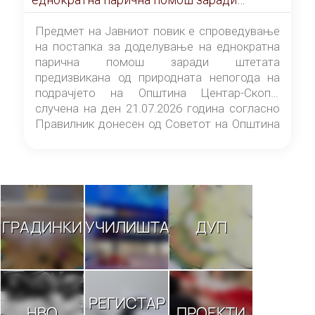
штетата предизвикана од природната
непогода на подрачјето на Општина
Предмет на Јавниот повик е спроведување
Центар-Скопје случена на ден 21.07.2026
на постапка за доделување на еднократна
година
парична помош заради штетата
предизвикана од природната непогода на
подрачјето на Општина Центар-Скопје
случена на ден 21.07.2026 година согласно
Правилник донесен од Советот на Општина
Центар-Скопје („Службен гласник на
Општина Центар-Скопје“ број 9/26).
ГРАДИНКИ
УЧИЛИШТА
ДУП
РЕГИСТАР
НВО
ПРОЕКТИ