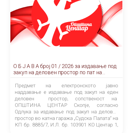
О Б Ј А В А брoj 01 / 2026 за издавање под
закуп на деловен простор по пат на
ЕЛЕКТРОНСКО ЈАВНО НАДДАВАЊЕ
Предмет на електронското јавно
наддавање е издавање под закуп на еден
деловен простор, сопственост на
ОПШТИНА ЦЕНТАР Скопје, согласно
Одлука за издавање под закуп на деловен
простор во катна гаража „Судска Палата” на
КП бр. 8885/7, И.Л. бр. 103901 КО Центар 1,
донесена од страна на Советот на