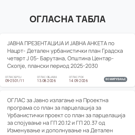
ОГЛАСНА ТАБЛА
ЈАВНА ПРЕЗЕНТАЦИЈА И ЈАВНА АНКЕТА по
Нацрт- Детален урбанистички план Градска
четврт Ј 05- Барутана, Општина Центар-
Скопје, плански период 2025-2030
ОГЛАС БРОЈ
ОГЛАС ОБЈАВА
ОГЛАС РОК
ВО МИРУВАЊЕ
09-2501/11
13.08.2026
14.09.2026
ОГЛАС за Јавно излагање на Проектна
програма со план за парцелација за
Урбанистички проект со план за парцелација
за спојување на ГП 20.12 и ГП 20.37 од
Изменување и дополнување на Детален