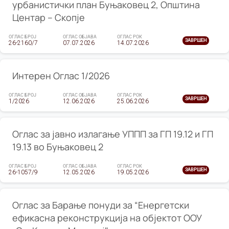
урбанистички план Буњаковец 2, Општина
Центар – Скопје
ОГЛАС БРОЈ
ОГЛАС ОБЈАВА
ОГЛАС РОК
ЗАВРШЕН
26-2160/7
07.07.2026
14.07.2026
Интерен Оглас 1/2026
ОГЛАС БРОЈ
ОГЛАС ОБЈАВА
ОГЛАС РОК
ЗАВРШЕН
1/2026
12.06.2026
25.06.2026
Оглас за јавно излагање УППП за ГП 19.12 и ГП
19.13 во Буњаковец 2
ОГЛАС БРОЈ
ОГЛАС ОБЈАВА
ОГЛАС РОК
ЗАВРШЕН
26-1057/9
12.05.2026
19.05.2026
Оглас за Барање понуди за “Енергетски
ефикасна реконструкција на објектот ООУ