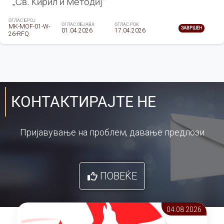
„Св. Кирил и Методиј"
ОГЛАС БРОЈ
ОГЛАС ОБЈАВА
ОГЛАС РОК
MK-MOF-01-W-
ЗАВРШЕН
01.04.2026
17.04.2026
26-RFQ.
КОНТАКТИРАЈТЕ НЕ
Пријавување на проблем, давање предлози
ПОВЕЌЕ
04.08 2026