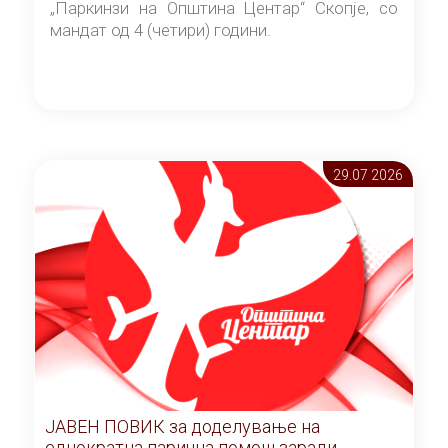
„Паркинзи на Општина Центар“ Скопје, со
мандат од 4 (четири) години.
29.07 2026
ЈАВЕН ПОВИК за доделување на
еднократна парична помош заради