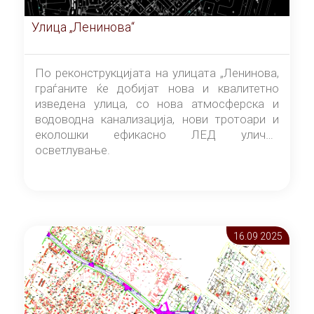
Улица „Ленинова“
По реконструкцијата на улицата „Ленинова,
граѓаните ќе добијат нова и квалитетно
изведена улица, со нова атмосферска и
водоводна канализација, нови тротоари и
еколошки ефикасно ЛЕД улично
осветлување.
16.09 2025