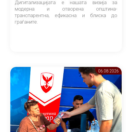
Дигитализацијата е нашата визија за
модерна и отворена општина-
транспарентна, ефикасна и блиска до
граѓаните.
06.08 2026