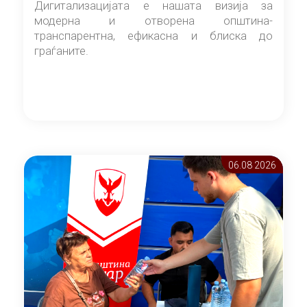
Дигитализацијата е нашата визија за
модерна и отворена општина-
транспарентна, ефикасна и блиска до
граѓаните.
06.08 2026