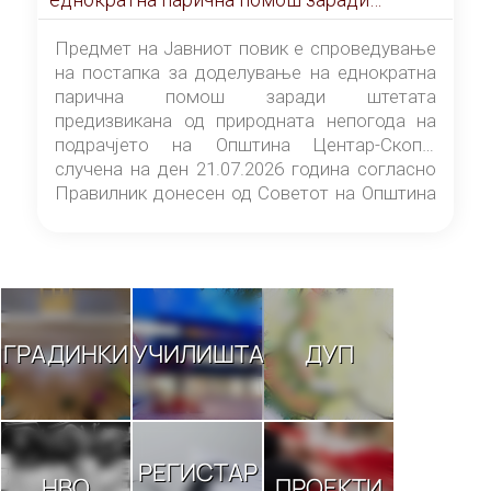
штетата предизвикана од природната
непогода на подрачјето на Општина
Предмет на Јавниот повик е спроведување
Центар-Скопје случена на ден 21.07.2026
на постапка за доделување на еднократна
година
парична помош заради штетата
предизвикана од природната непогода на
подрачјето на Општина Центар-Скопје
случена на ден 21.07.2026 година согласно
Правилник донесен од Советот на Општина
Центар-Скопје („Службен гласник на
Општина Центар-Скопје“ број 9/26).
ГРАДИНКИ
УЧИЛИШТА
ДУП
РЕГИСТАР
НВО
ПРОЕКТИ