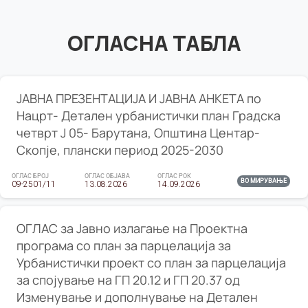
ОГЛАСНА ТАБЛА
ЈАВНА ПРЕЗЕНТАЦИЈА И ЈАВНА АНКЕТА по
Нацрт- Детален урбанистички план Градска
четврт Ј 05- Барутана, Општина Центар-
Скопје, плански период 2025-2030
ОГЛАС БРОЈ
ОГЛАС ОБЈАВА
ОГЛАС РОК
ВО МИРУВАЊЕ
09-2501/11
13.08.2026
14.09.2026
ОГЛАС за Јавно излагање на Проектна
програма со план за парцелација за
Урбанистички проект со план за парцелација
за спојување на ГП 20.12 и ГП 20.37 од
Изменување и дополнување на Детален