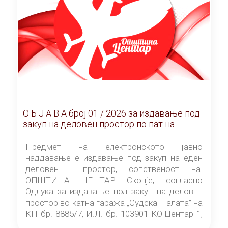
О Б Ј А В А брoj 01 / 2026 за издавање под
закуп на деловен простор по пат на
ЕЛЕКТРОНСКО ЈАВНО НАДДАВАЊЕ
Предмет на електронското јавно
наддавање е издавање под закуп на еден
деловен простор, сопственост на
ОПШТИНА ЦЕНТАР Скопје, согласно
Одлука за издавање под закуп на деловен
простор во катна гаража „Судска Палата” на
КП бр. 8885/7, И.Л. бр. 103901 КО Центар 1,
донесена од страна на Советот на