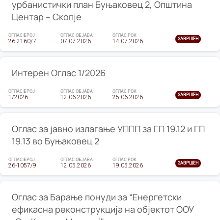
урбанистички план Буњаковец 2, Општина
Центар – Скопје
ОГЛАС БРОЈ
ОГЛАС ОБЈАВА
ОГЛАС РОК
ЗАВРШЕН
26-2160/7
07.07.2026
14.07.2026
Интерен Оглас 1/2026
ОГЛАС БРОЈ
ОГЛАС ОБЈАВА
ОГЛАС РОК
ЗАВРШЕН
1/2026
12.06.2026
25.06.2026
Оглас за јавно излагање УППП за ГП 19.12 и ГП
19.13 во Буњаковец 2
ОГЛАС БРОЈ
ОГЛАС ОБЈАВА
ОГЛАС РОК
ЗАВРШЕН
26-1057/9
12.05.2026
19.05.2026
Оглас за Барање понуди за “Енергетски
ефикасна реконструкција на објектот ООУ