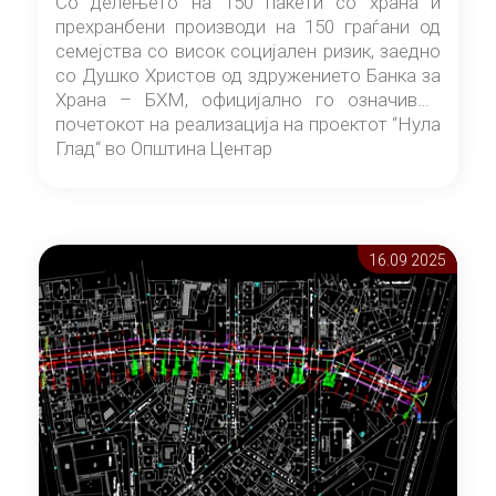
Со делењето на 150 пакети со храна и
прехранбени производи на 150 граѓани од
семејства со висок социјален ризик, заедно
со Душко Христов од здружението Банка за
Храна – БХМ, официјално го означивме
почетокот на реализација на проектот “Нула
Глад“ во Општина Центар
16.09 2025