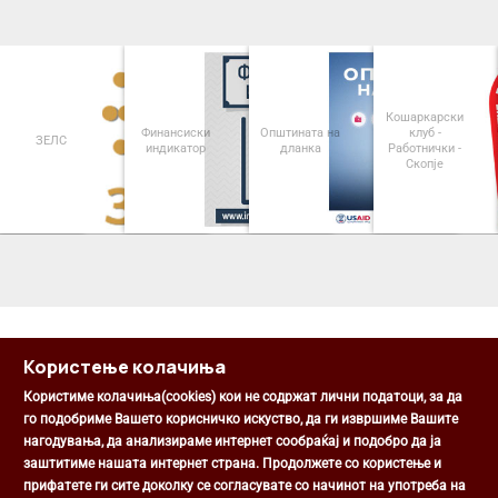
Кошаркарски
Финансиски
Општината на
клуб -
ЗЕЛС
индикатор
дланка
Работнички -
Скопје
<
>
Користење колачиња
Користиме колачиња(cookies) кои не содржат лични податоци, за да
го подобриме Вашето корисничко искуство, да ги извршиме Вашите
нагодувања, да анализираме интернет сообраќај и подобро да ја
Општина Центар
заштитиме нашата интернет страна. Продолжете со користење и
Михаил Цоков бр. 1, Скопје
прифатете ги сите доколку се согласувате со начинот на употреба на