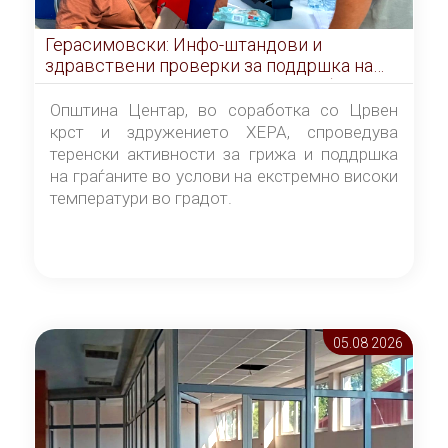
Герасимовски: Инфо-штандови и
здравствени проверки за поддршка на
граѓаните во услови на топлотен бран
Општина Центар, во соработка со Црвен
крст и здружението ХЕРА, спроведува
теренски активности за грижа и поддршка
на граѓаните во услови на екстремно високи
температури во градот.
05.08 2026