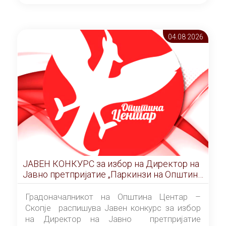
ОПШТИНА ЦЕНТАР Скопје Скопје
(„Службен гласник на Општина Центар
Скопје” број 9/2026), за времетраење од 3
04.08 2026
(три) години од денот на потпишувањето на
Договорот за закуп со најповолниот
понудувач.
ЈАВЕН КОНКУРС за избор на Директор на
Јавно претпријатие „Паркинзи на Општина
Центар“ – Скопје
Градоначалникот на Општина Центар –
Скопје распишува Јавен конкурс за избор
на Директор на Јавно претпријатие