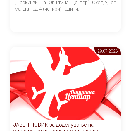
„Паркинзи на Општина Центар“ Скопје, со
мандат од 4 (четири) години.
29.07 2026
ЈАВЕН ПОВИК за доделување на
еднократна парична помош заради