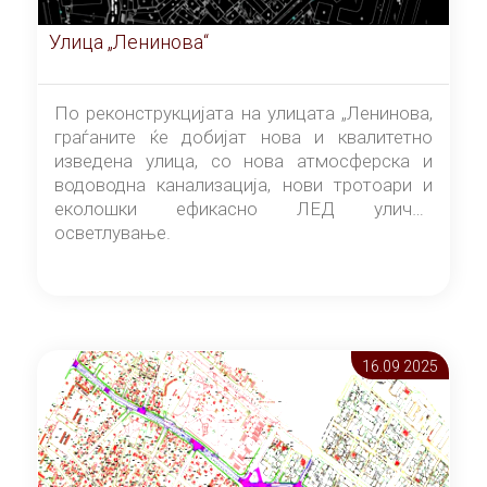
Улица „Ленинова“
По реконструкцијата на улицата „Ленинова,
граѓаните ќе добијат нова и квалитетно
изведена улица, со нова атмосферска и
водоводна канализација, нови тротоари и
еколошки ефикасно ЛЕД улично
осветлување.
16.09 2025