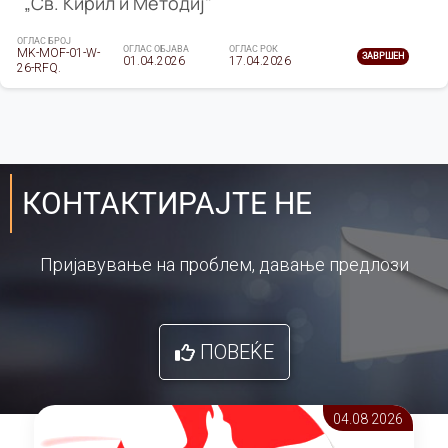
„Св. Кирил и Методиј"
ОГЛАС БРОЈ
ОГЛАС ОБЈАВА
ОГЛАС РОК
MK-MOF-01-W-
ЗАВРШЕН
01.04.2026
17.04.2026
26-RFQ.
КОНТАКТИРАЈТЕ НЕ
Пријавување на проблем, давање предлози
ПОВЕЌЕ
04.08 2026