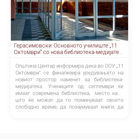
Герасимовски: Основното училиште „11
Октомври" со нова библиотека-медијатека
од септември
Општина Центар информира дека во ООУ „11
Октомври" се финализира уредувањето на
новиот простор наменет за библиотека-
медијатека. Учениците од септември ќе
имаат современа библиотека, место каде
што ќе можат да го поминуваат своето
слободно време, да позајмуваат книги, да
читаат и да разменуваат идеи.