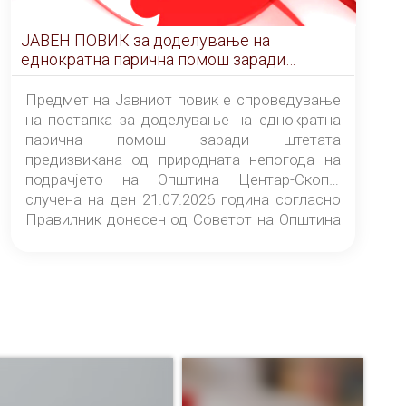
ЈАВЕН ПОВИК за доделување на
еднократна парична помош заради
штетата предизвикана од природната
непогода на подрачјето на Општина
Предмет на Јавниот повик е спроведување
Центар-Скопје случена на ден 21.07.2026
на постапка за доделување на еднократна
година
парична помош заради штетата
предизвикана од природната непогода на
подрачјето на Општина Центар-Скопје
случена на ден 21.07.2026 година согласно
Правилник донесен од Советот на Општина
Центар-Скопје („Службен гласник на
Општина Центар-Скопје“ број 9/26).