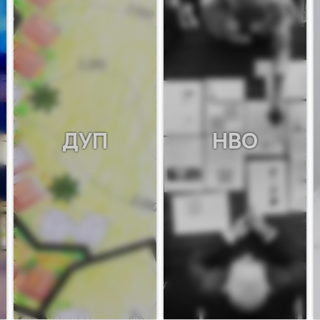
ДУП
НВО