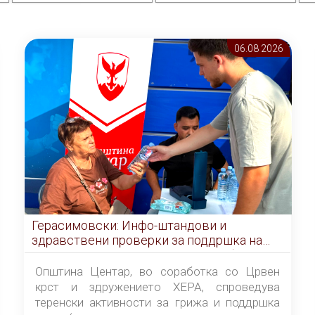
06.08 2026
Герасимовски: Инфо-штандови и
здравствени проверки за поддршка на
граѓаните во услови на топлотен бран
Општина Центар, во соработка со Црвен
крст и здружението ХЕРА, спроведува
теренски активности за грижа и поддршка