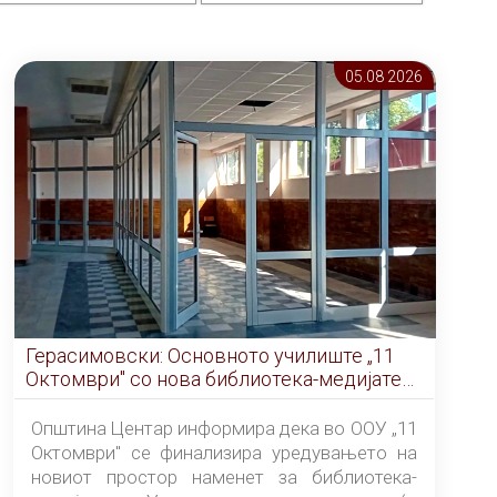
05.08 2026
Герасимовски: Основното училиште „11
Октомври" со нова библиотека-медијатека
од септември
Општина Центар информира дека во ООУ „11
Октомври" се финализира уредувањето на
новиот простор наменет за библиотека-