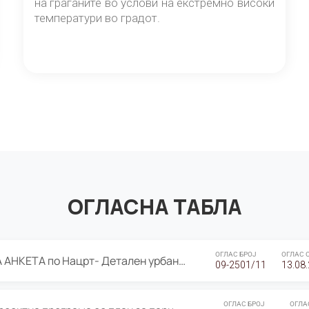
на граѓаните во услови на екстремно високи
температури во градот.
ОГЛАСНА ТАБЛА
ОГЛАС БРОЈ
ОГЛАС 
ЈАВНА ПРЕЗЕНТАЦИЈА И ЈАВНА АНКЕТА по Нацрт- Детален урбанистички план Градска четврт Ј 05- Барутана, Општина Центар- Скопје, плански период 2025-2030
09-2501/11
13.08
ОГЛАС БРОЈ
ОГЛА