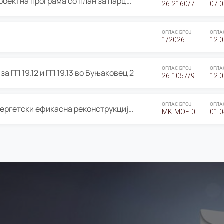
ОГЛАС за Јавно излагање на Проектна програма со план за парцелација за Урбанистички проект со план за парцелација за спојување на ГП 20.12 и ГП 20.37 од Изменување и дополнување на Детален урбанистички план Буњаковец 2, Општина Центар – Скопје
26-2160/7
07.0
ОГЛАС БРОЈ
ОГЛА
1/2026
12.0
ОГЛАС БРОЈ
ОГЛА
а ГП 19.12 и ГП 19.13 во Буњаковец 2
26-1057/9
12.0
ОГЛАС БРОЈ
ОГЛА
Оглас за Барање понуди за “Енергетски ефикасна реконструкција на објектот ООУ „Св. Кирил и Методиј"
MK-MOF-01-W-26-RFQ.
01.0