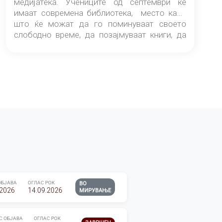
медијатека. Учениците од септември ќе
имаат современа библиотека, место каде
што ќе можат да го поминуваат своето
слободно време, да позајмуваат книги, да
читаат и да разменуваат идеи.
ОБЈАВА
ОГЛАС РОК
ВО
.2026
14.09.2026
МИРУВАЊЕ
С ОБЈАВА
ОГЛАС РОК