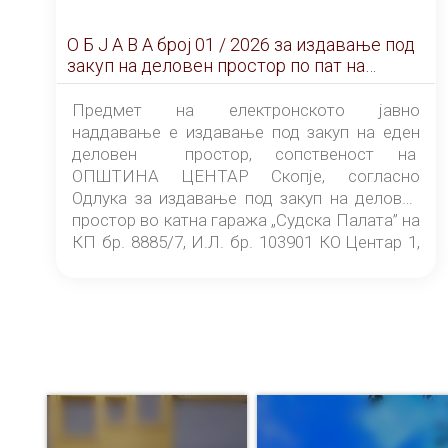
О Б Ј А В А брoj 01 / 2026 за издавање под
закуп на деловен простор по пат на
ЕЛЕКТРОНСКО ЈАВНО НАДДАВАЊЕ
Предмет на електронското јавно
наддавање е издавање под закуп на еден
деловен простор, сопственост на
ОПШТИНА ЦЕНТАР Скопје, согласно
Одлука за издавање под закуп на деловен
простор во катна гаража „Судска Палата” на
КП бр. 8885/7, И.Л. бр. 103901 КО Центар 1,
донесена од страна на Советот на
ОПШТИНА ЦЕНТАР Скопје Скопје
(„Службен гласник на Општина Центар
Скопје” број 9/2026), за времетраење од 3
(три) години од денот на потпишувањето на
Договорот за закуп со најповолниот
понудувач.