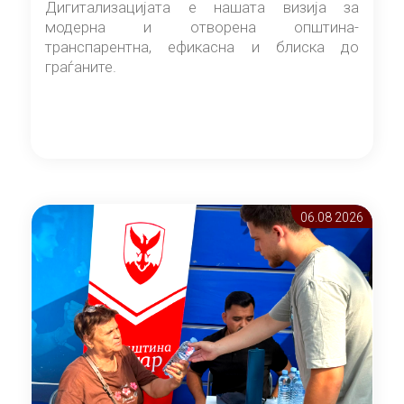
Дигитализацијата е нашата визија за
модерна и отворена општина-
транспарентна, ефикасна и блиска до
граѓаните.
06.08 2026