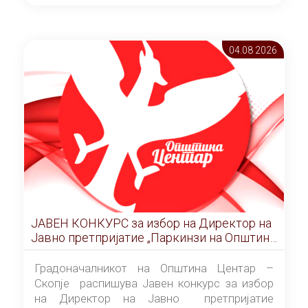
ОПШТИНА ЦЕНТАР Скопје Скопје
(„Службен гласник на Општина Центар
Скопје” број 9/2026), за времетраење од 3
04.08 2026
(три) години од денот на потпишувањето на
Договорот за закуп со најповолниот
понудувач.
ЈАВЕН КОНКУРС за избор на Директор на
Јавно претпријатие „Паркинзи на Општина
Центар“ – Скопје
Градоначалникот на Општина Центар –
Скопје распишува Јавен конкурс за избор
на Директор на Јавно претпријатие