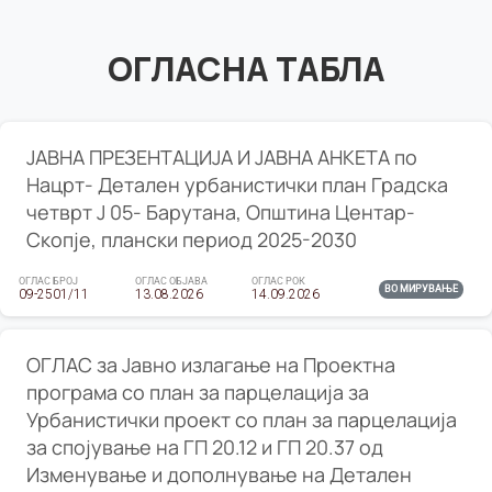
ОГЛАСНА ТАБЛА
ЈАВНА ПРЕЗЕНТАЦИЈА И ЈАВНА АНКЕТА по
Нацрт- Детален урбанистички план Градска
четврт Ј 05- Барутана, Општина Центар-
Скопје, плански период 2025-2030
ОГЛАС БРОЈ
ОГЛАС ОБЈАВА
ОГЛАС РОК
ВО МИРУВАЊЕ
09-2501/11
13.08.2026
14.09.2026
ОГЛАС за Јавно излагање на Проектна
програма со план за парцелација за
Урбанистички проект со план за парцелација
за спојување на ГП 20.12 и ГП 20.37 од
Изменување и дополнување на Детален