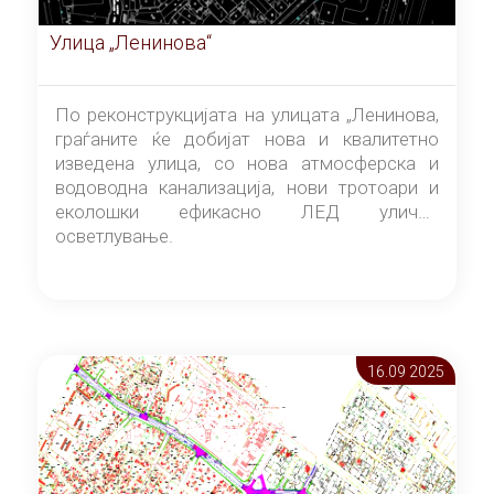
Улица „Ленинова“
По реконструкцијата на улицата „Ленинова,
граѓаните ќе добијат нова и квалитетно
изведена улица, со нова атмосферска и
водоводна канализација, нови тротоари и
еколошки ефикасно ЛЕД улично
осветлување.
16.09 2025