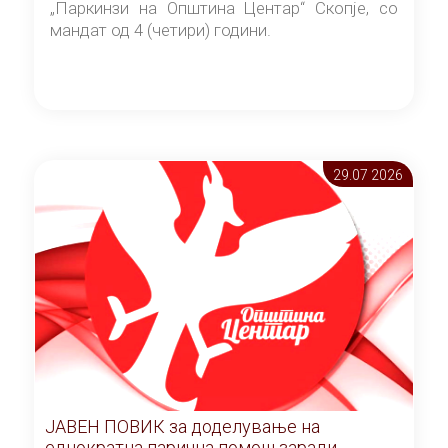
„Паркинзи на Општина Центар“ Скопје, со
мандат од 4 (четири) години.
29.07 2026
ЈАВЕН ПОВИК за доделување на
еднократна парична помош заради