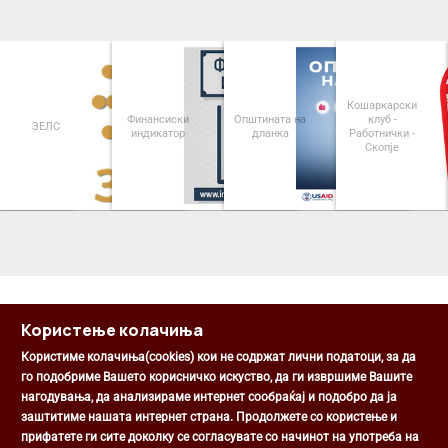
Кошаркарски
Финансиски
Општината на
клуб -
ЗЕЛС
индикатор
дланка
Работнички -
Скопје
<
>
Користење колачиња
Користиме колачиња(cookies) кои не содржат лични податоци, за да
го подобриме Вашето корисничко искуство, да ги извршиме Вашите
нагодувања, да анализираме интернет сообраќај и подобро да ја
Општина Центар
заштитиме нашата интернет страна. Продолжете со користење и
Михаил Цоков бр. 1, Скопје
прифатете ги сите доколку се согласувате со начинот на употреба на