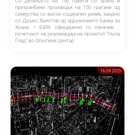
Со делењето на 150 пакети со храна и
прехранбени производи на 150 граѓани од
семејства со висок социјален ризик, заедно
со Душко Христов од здружението Банка за
Храна – БХМ, официјално го означивме
почетокот на реализација на проектот “Нула
Глад“ во Општина Центар
16.09 2025