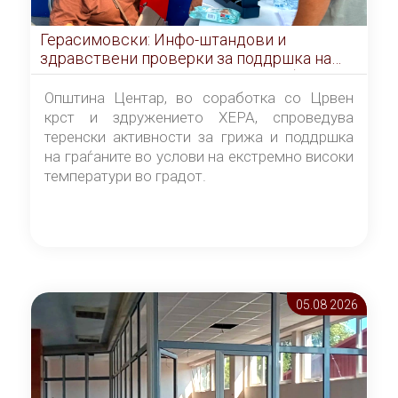
Герасимовски: Инфо-штандови и
здравствени проверки за поддршка на
граѓаните во услови на топлотен бран
Општина Центар, во соработка со Црвен
крст и здружението ХЕРА, спроведува
теренски активности за грижа и поддршка
на граѓаните во услови на екстремно високи
температури во градот.
05.08 2026