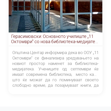
Герасимовски: Основното училиште „11
Октомври" со нова библиотека-медијатека
од септември
Општина Центар информира дека во ООУ „11
Октомври" се финализира уредувањето на
новиот простор наменет за библиотека-
медијатека. Учениците од септември ќе
имаат современа библиотека, место каде
што ќе можат да го поминуваат своето
слободно време, да позајмуваат книги, да
читаат и да разменуваат идеи.