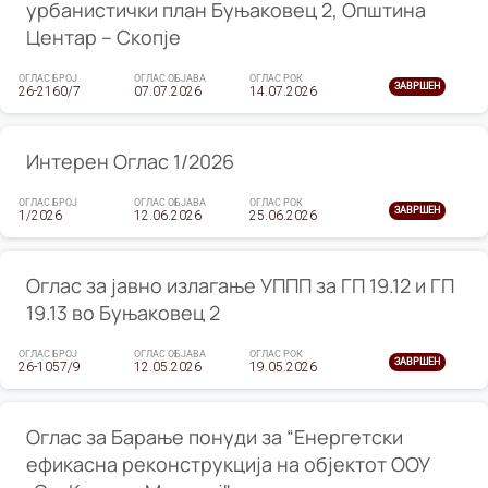
урбанистички план Буњаковец 2, Општина
Центар – Скопје
ОГЛАС БРОЈ
ОГЛАС ОБЈАВА
ОГЛАС РОК
ЗАВРШЕН
26-2160/7
07.07.2026
14.07.2026
Интерен Оглас 1/2026
ОГЛАС БРОЈ
ОГЛАС ОБЈАВА
ОГЛАС РОК
ЗАВРШЕН
1/2026
12.06.2026
25.06.2026
Оглас за јавно излагање УППП за ГП 19.12 и ГП
19.13 во Буњаковец 2
ОГЛАС БРОЈ
ОГЛАС ОБЈАВА
ОГЛАС РОК
ЗАВРШЕН
26-1057/9
12.05.2026
19.05.2026
Оглас за Барање понуди за “Енергетски
ефикасна реконструкција на објектот ООУ