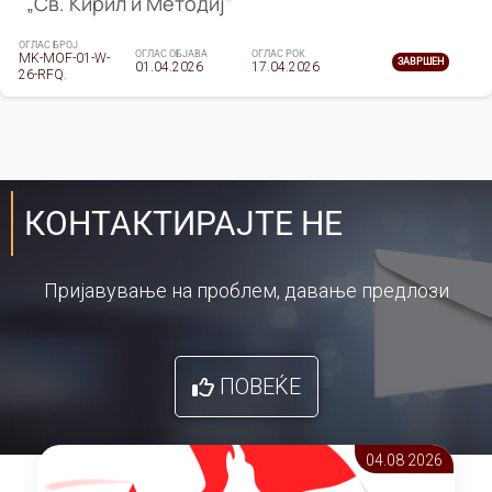
„Св. Кирил и Методиј"
ОГЛАС БРОЈ
ОГЛАС ОБЈАВА
ОГЛАС РОК
MK-MOF-01-W-
ЗАВРШЕН
01.04.2026
17.04.2026
26-RFQ.
КОНТАКТИРАЈТЕ НЕ
Пријавување на проблем, давање предлози
ПОВЕЌЕ
04.08 2026