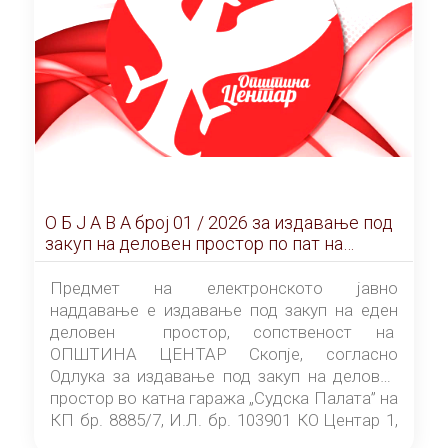
О Б Ј А В А брoj 01 / 2026 за издавање под
закуп на деловен простор по пат на
ЕЛЕКТРОНСКО ЈАВНО НАДДАВАЊЕ
Предмет на електронското јавно
наддавање е издавање под закуп на еден
деловен простор, сопственост на
ОПШТИНА ЦЕНТАР Скопје, согласно
Одлука за издавање под закуп на деловен
простор во катна гаража „Судска Палата” на
КП бр. 8885/7, И.Л. бр. 103901 КО Центар 1,
донесена од страна на Советот на