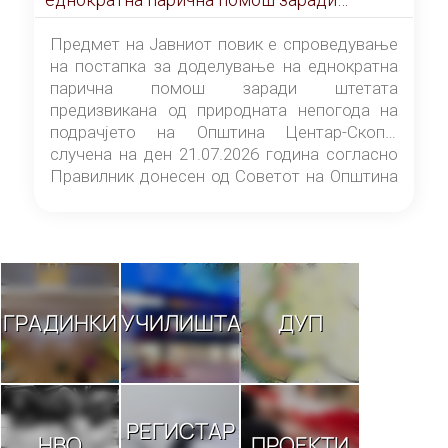
штетата предизвикана од природната
непогода на подрачјето на Општина
Предмет на Јавниот повик е спроведување
Центар-Скопје случена на ден 21.07.2026
на постапка за доделување на еднократна
година
парична помош заради штетата
предизвикана од природната непогода на
подрачјето на Општина Центар-Скопје
случена на ден 21.07.2026 година согласно
Правилник донесен од Советот на Општина
Центар-Скопје („Службен гласник на
Општина Центар-Скопје“ број 9/26).
ГРАДИНКИ
УЧИЛИШТА
ДУП
РЕГИСТАР
НВО
ПРОЕКТИ