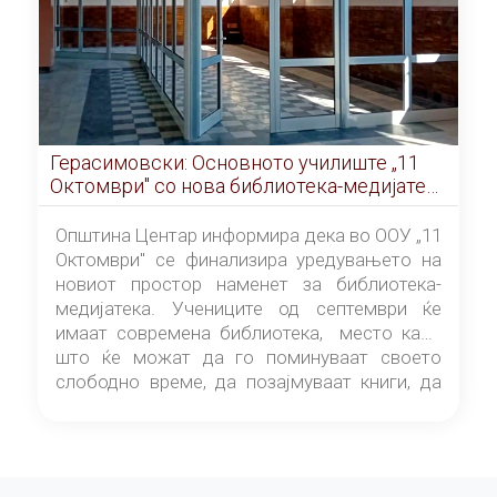
Герасимовски: Основното училиште „11
Октомври" со нова библиотека-медијатека
од септември
Општина Центар информира дека во ООУ „11
Октомври" се финализира уредувањето на
новиот простор наменет за библиотека-
медијатека. Учениците од септември ќе
имаат современа библиотека, место каде
што ќе можат да го поминуваат своето
слободно време, да позајмуваат книги, да
читаат и да разменуваат идеи.