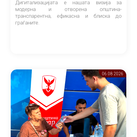
Дигитализацијата е нашата визија за
модерна и отворена општина-
транспарентна, ефикасна и блиска до
граѓаните.
06.08 2026