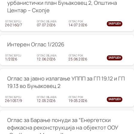
урбанистички план Буњаковец 2, Општина
Центар – Скопје
ОГЛАС БРОЈ
ОГЛАС ОБЈАВА
ОГЛАС РОК
ЗАВРШЕН
26-2160/7
07.07.2026
14.07.2026
Интерен Оглас 1/2026
ОГЛАС БРОЈ
ОГЛАС ОБЈАВА
ОГЛАС РОК
ЗАВРШЕН
1/2026
12.06.2026
25.06.2026
Оглас за јавно излагање УППП за ГП 19.12 и ГП
19.13 во Буњаковец 2
ОГЛАС БРОЈ
ОГЛАС ОБЈАВА
ОГЛАС РОК
ЗАВРШЕН
26-1057/9
12.05.2026
19.05.2026
Оглас за Барање понуди за “Енергетски
ефикасна реконструкција на објектот ООУ