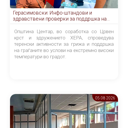
Герасимовски: Инфо-штандови и
здравствени проверки за поддршка на
граѓаните во услови на топлотен бран
Општина Центар, во соработка со Црвен
крст и здружението ХЕРА, спроведува
теренски активности за грижа и поддршка
на граѓаните во услови на екстремно високи
температури во градот.
05.08 2026