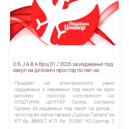
О Б Ј А В А брoj 01 / 2026 за издавање под
закуп на деловен простор по пат на
ЕЛЕКТРОНСКО ЈАВНО НАДДАВАЊЕ
Предмет на електронското јавно
наддавање е издавање под закуп на еден
деловен простор, сопственост на
ОПШТИНА ЦЕНТАР Скопје, согласно
Одлука за издавање под закуп на деловен
простор во катна гаража „Судска Палата” на
КП бр. 8885/7, И.Л. бр. 103901 КО Центар 1,
донесена од страна на Советот на