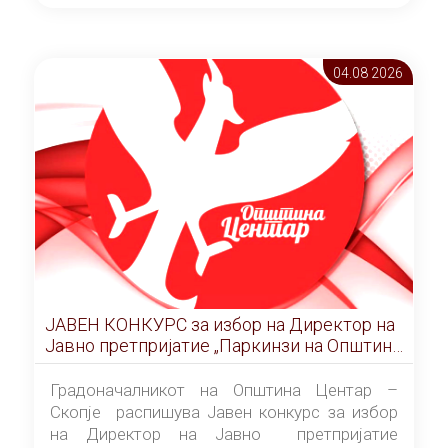
ОПШТИНА ЦЕНТАР Скопје Скопје
(„Службен гласник на Општина Центар
Скопје” број 9/2026), за времетраење од 3
04.08 2026
(три) години од денот на потпишувањето на
Договорот за закуп со најповолниот
понудувач.
ЈАВЕН КОНКУРС за избор на Директор на
Јавно претпријатие „Паркинзи на Општина
Центар“ – Скопје
Градоначалникот на Општина Центар –
Скопје распишува Јавен конкурс за избор
на Директор на Јавно претпријатие