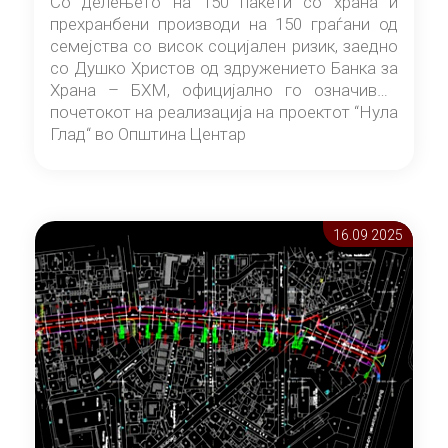
Со делењето на 150 пакети со храна и
прехранбени производи на 150 граѓани од
семејства со висок социјален ризик, заедно
со Душко Христов од здружението Банка за
Храна – БХМ, официјално го означивме
почетокот на реализација на проектот “Нула
Глад“ во Општина Центар
16.09 2025