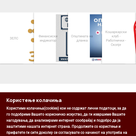
Кошаркарски
Финансиски
Општината на
клуб -
ЗЕЛС
индикатор
дланка
Работнички -
Скопје
<
>
Користење колачиња
Користиме колачиња(cookies) кои не содржат лични податоци, за да
го подобриме Вашето корисничко искуство, да ги извршиме Вашите
нагодувања, да анализираме интернет сообраќај и подобро да ја
Општина Центар
заштитиме нашата интернет страна. Продолжете со користење и
Михаил Цоков бр. 1, Скопје
прифатете ги сите доколку се согласувате со начинот на употреба на