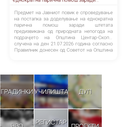
штетата предизвикана од природната
непогода на подрачјето на Општина
Предмет на Јавниот повик е спроведување
Центар-Скопје случена на ден 21.07.2026
на постапка за доделување на еднократна
година
парична помош заради штетата
предизвикана од природната непогода на
подрачјето на Општина Центар-Скопје
случена на ден 21.07.2026 година согласно
Правилник донесен од Советот на Општина
Центар-Скопје („Службен гласник на
Општина Центар-Скопје“ број 9/26).
ГРАДИНКИ
УЧИЛИШТА
ДУП
РЕГИСТАР
НВО
ПРОЕКТИ