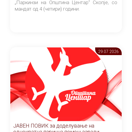
„Паркинзи на Општина Центар“ Скопје, со
мандат од 4 (четири) години.
29.07 2026
ЈАВЕН ПОВИК за доделување на
еднократна парична помош заради