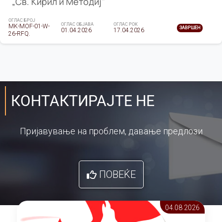
„Св. Кирил и Методиј"
ОГЛАС БРОЈ
ОГЛАС ОБЈАВА
ОГЛАС РОК
MK-MOF-01-W-
ЗАВРШЕН
01.04.2026
17.04.2026
26-RFQ.
КОНТАКТИРАЈТЕ НЕ
Пријавување на проблем, давање предлози
ПОВЕЌЕ
04.08 2026