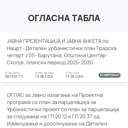
ОГЛАСНА ТАБЛА
ЈАВНА ПРЕЗЕНТАЦИЈА И ЈАВНА АНКЕТА по
Нацрт- Детален урбанистички план Градска
четврт Ј 05- Барутана, Општина Центар-
Скопје, плански период 2025-2030
ОГЛАС БРОЈ
ОГЛАС ОБЈАВА
ОГЛАС РОК
ВО МИРУВАЊЕ
09-2501/11
13.08.2026
14.09.2026
ОГЛАС за Јавно излагање на Проектна
програма со план за парцелација за
Урбанистички проект со план за парцелација
за спојување на ГП 20.12 и ГП 20.37 од
Изменување и дополнување на Детален