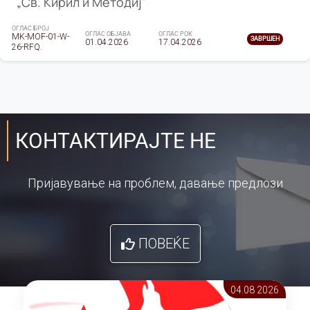
„Св. Кирил и Методиј"
ОГЛАС БРОЈ
ОГЛАС ОБЈАВА
ОГЛАС РОК
MK-MOF-01-W-
ЗАВРШЕН
01.04.2026
17.04.2026
26-RFQ.
КОНТАКТИРАЈТЕ НЕ
Пријавување на проблем, давање предлози
ПОВЕЌЕ
04.08 2026