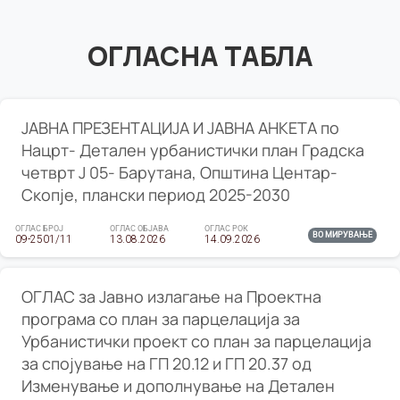
ОГЛАСНА ТАБЛА
ЈАВНА ПРЕЗЕНТАЦИЈА И ЈАВНА АНКЕТА по
Нацрт- Детален урбанистички план Градска
четврт Ј 05- Барутана, Општина Центар-
Скопје, плански период 2025-2030
ОГЛАС БРОЈ
ОГЛАС ОБЈАВА
ОГЛАС РОК
ВО МИРУВАЊЕ
09-2501/11
13.08.2026
14.09.2026
ОГЛАС за Јавно излагање на Проектна
програма со план за парцелација за
Урбанистички проект со план за парцелација
за спојување на ГП 20.12 и ГП 20.37 од
Изменување и дополнување на Детален