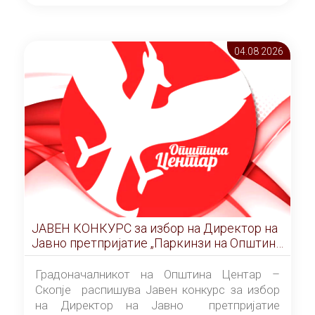
ОПШТИНА ЦЕНТАР Скопје Скопје
(„Службен гласник на Општина Центар
Скопје” број 9/2026), за времетраење од 3
04.08 2026
(три) години од денот на потпишувањето на
Договорот за закуп со најповолниот
понудувач.
ЈАВЕН КОНКУРС за избор на Директор на
Јавно претпријатие „Паркинзи на Општина
Центар“ – Скопје
Градоначалникот на Општина Центар –
Скопје распишува Јавен конкурс за избор
на Директор на Јавно претпријатие