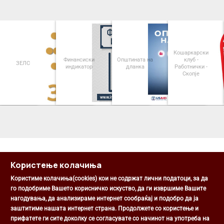
Кошаркарски
Финансиски
Општината на
клуб -
ЗЕЛС
индикатор
дланка
Работнички -
Скопје
<
>
Користење колачиња
Користиме колачиња(cookies) кои не содржат лични податоци, за да
го подобриме Вашето корисничко искуство, да ги извршиме Вашите
нагодувања, да анализираме интернет сообраќај и подобро да ја
Општина Центар
заштитиме нашата интернет страна. Продолжете со користење и
Михаил Цоков бр. 1, Скопје
прифатете ги сите доколку се согласувате со начинот на употреба на