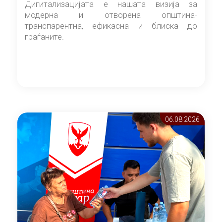
Дигитализацијата е нашата визија за
модерна и отворена општина-
транспарентна, ефикасна и блиска до
граѓаните.
06.08 2026