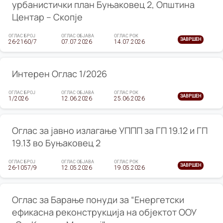
урбанистички план Буњаковец 2, Општина
Центар – Скопје
ОГЛАС БРОЈ
ОГЛАС ОБЈАВА
ОГЛАС РОК
ЗАВРШЕН
26-2160/7
07.07.2026
14.07.2026
Интерен Оглас 1/2026
ОГЛАС БРОЈ
ОГЛАС ОБЈАВА
ОГЛАС РОК
ЗАВРШЕН
1/2026
12.06.2026
25.06.2026
Оглас за јавно излагање УППП за ГП 19.12 и ГП
19.13 во Буњаковец 2
ОГЛАС БРОЈ
ОГЛАС ОБЈАВА
ОГЛАС РОК
ЗАВРШЕН
26-1057/9
12.05.2026
19.05.2026
Оглас за Барање понуди за “Енергетски
ефикасна реконструкција на објектот ООУ