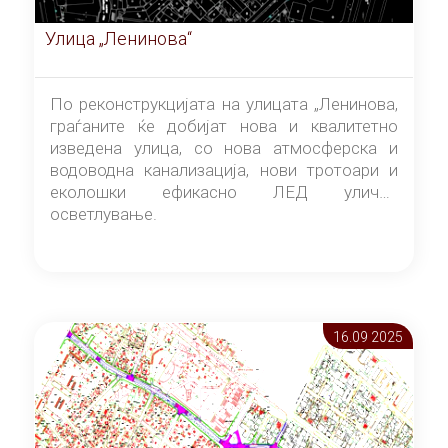
Улица „Ленинова“
По реконструкцијата на улицата „Ленинова,
граѓаните ќе добијат нова и квалитетно
изведена улица, со нова атмосферска и
водоводна канализација, нови тротоари и
еколошки ефикасно ЛЕД улично
осветлување.
16.09 2025