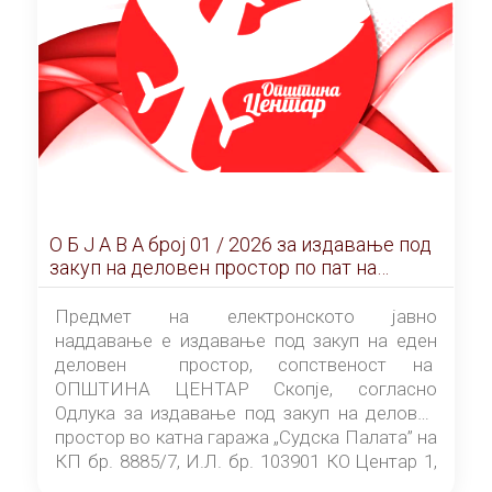
О Б Ј А В А брoj 01 / 2026 за издавање под
закуп на деловен простор по пат на
ЕЛЕКТРОНСКО ЈАВНО НАДДАВАЊЕ
Предмет на електронското јавно
наддавање е издавање под закуп на еден
деловен простор, сопственост на
ОПШТИНА ЦЕНТАР Скопје, согласно
Одлука за издавање под закуп на деловен
простор во катна гаража „Судска Палата” на
КП бр. 8885/7, И.Л. бр. 103901 КО Центар 1,
донесена од страна на Советот на