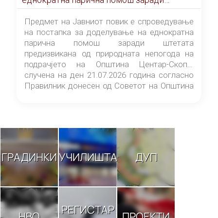
штетата предизвикана од природната
непогода на подрачјето на Општина
Предмет на Јавниот повик е спроведување
Центар-Скопје случена на ден 21.07.2026
на постапка за доделување на еднократна
година
парична помош заради штетата
предизвикана од природната непогода на
подрачјето на Општина Центар-Скопје
случена на ден 21.07.2026 година согласно
Правилник донесен од Советот на Општина
Центар-Скопје („Службен гласник на
Општина Центар-Скопје“ број 9/26).
ГРАДИНКИ
УЧИЛИШТА
ДУП
РЕГИСТАР
НВО
ПРОЕКТИ