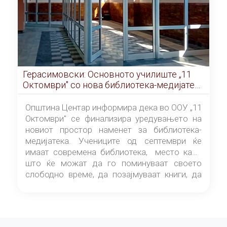
Герасимовски: Основното училиште „11
Октомври" со нова библиотека-медијатека
од септември
Општина Центар информира дека во ООУ „11
Октомври" се финализира уредувањето на
новиот простор наменет за библиотека-
медијатека. Учениците од септември ќе
имаат современа библиотека, место каде
што ќе можат да го поминуваат своето
слободно време, да позајмуваат книги, да
читаат и да разменуваат идеи.