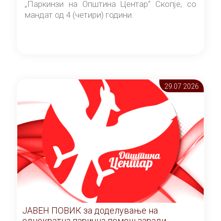
„Паркинзи на Општина Центар“ Скопје, со
мандат од 4 (четири) години.
29.07 2026
ЈАВЕН ПОВИК за доделување на
еднократна парична помош заради