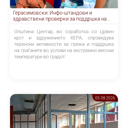
Герасимовски: Инфо-штандови и
здравствени проверки за поддршка на
граѓаните во услови на топлотен бран
Општина Центар, во соработка со Црвен
крст и здружението ХЕРА, спроведува
теренски активности за грижа и поддршка
на граѓаните во услови на екстремно високи
температури во градот.
05.08 2026