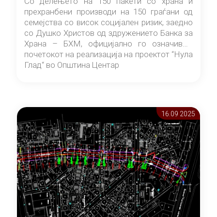
Со делењето на 150 пакети со храна и
прехранбени производи на 150 граѓани од
семејства со висок социјален ризик, заедно
со Душко Христов од здружението Банка за
Храна – БХМ, официјално го означивме
почетокот на реализација на проектот “Нула
Глад“ во Општина Центар
16.09 2025