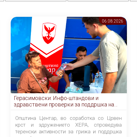
06.08 2026
Герасимовски: Инфо-штандови и
здравствени проверки за поддршка на
граѓаните во услови на топлотен бран
Општина Центар, во соработка со Црвен
крст и здружението ХЕРА, спроведува
теренски активности за грижа и поддршка