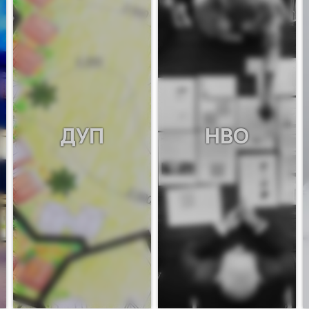
ДУП
НВО