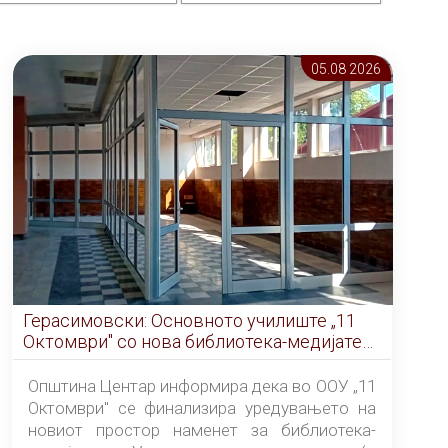
05.08 2026
Герасимовски: Основното училиште „11
Октомври" со нова библиотека-медијатека
од септември
Општина Центар информира дека во ООУ „11
Октомври" се финализира уредувањето на
новиот простор наменет за библиотека-