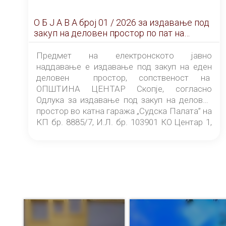
О Б Ј А В А брoj 01 / 2026 за издавање под
закуп на деловен простор по пат на
ЕЛЕКТРОНСКО ЈАВНО НАДДАВАЊЕ
Предмет на електронското јавно
наддавање е издавање под закуп на еден
деловен простор, сопственост на
ОПШТИНА ЦЕНТАР Скопје, согласно
Одлука за издавање под закуп на деловен
простор во катна гаража „Судска Палата” на
КП бр. 8885/7, И.Л. бр. 103901 КО Центар 1,
донесена од страна на Советот на
ОПШТИНА ЦЕНТАР Скопје Скопје
(„Службен гласник на Општина Центар
Скопје” број 9/2026), за времетраење од 3
(три) години од денот на потпишувањето на
Договорот за закуп со најповолниот
понудувач.