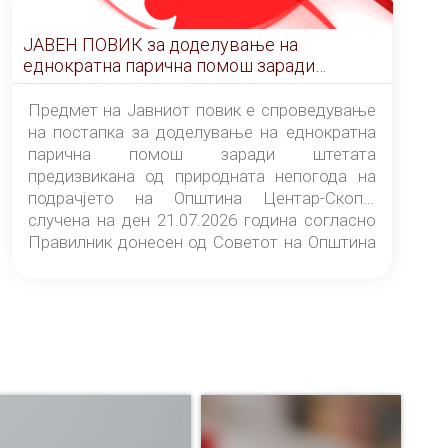
ЈАВЕН ПОВИК за доделување на
еднократна парична помош заради
штетата предизвикана од природната
непогода на подрачјето на Општина
Предмет на Јавниот повик е спроведување
Центар-Скопје случена на ден 21.07.2026
на постапка за доделување на еднократна
година
парична помош заради штетата
предизвикана од природната непогода на
подрачјето на Општина Центар-Скопје
случена на ден 21.07.2026 година согласно
Правилник донесен од Советот на Општина
Центар-Скопје („Службен гласник на
Општина Центар-Скопје“ број 9/26).