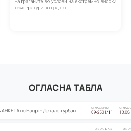
на граѓаните во услови на екстремно високи
температури во градот.
ОГЛАСНА ТАБЛА
ОГЛАС БРОЈ
ОГЛАС 
ЈАВНА ПРЕЗЕНТАЦИЈА И ЈАВНА АНКЕТА по Нацрт- Детален урбанистички план Градска четврт Ј 05- Барутана, Општина Центар- Скопје, плански период 2025-2030
09-2501/11
13.08
ОГЛАС БРОЈ
ОГЛА