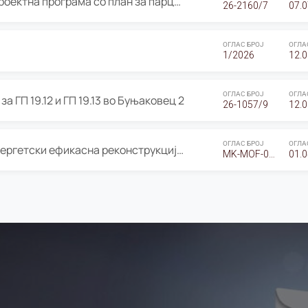
ОГЛАС за Јавно излагање на Проектна програма со план за парцелација за Урбанистички проект со план за парцелација за спојување на ГП 20.12 и ГП 20.37 од Изменување и дополнување на Детален урбанистички план Буњаковец 2, Општина Центар – Скопје
26-2160/7
07.0
ОГЛАС БРОЈ
ОГЛА
1/2026
12.0
ОГЛАС БРОЈ
ОГЛА
а ГП 19.12 и ГП 19.13 во Буњаковец 2
26-1057/9
12.0
ОГЛАС БРОЈ
ОГЛА
Оглас за Барање понуди за “Енергетски ефикасна реконструкција на објектот ООУ „Св. Кирил и Методиј"
MK-MOF-01-W-26-RFQ.
01.0