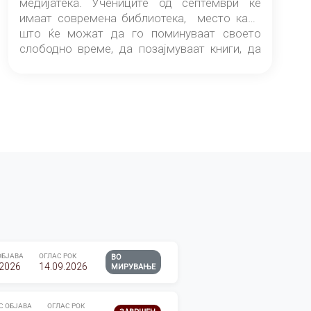
медијатека. Учениците од септември ќе
имаат современа библиотека, место каде
што ќе можат да го поминуваат своето
слободно време, да позајмуваат книги, да
читаат и да разменуваат идеи.
ОБЈАВА
ОГЛАС РОК
ВО
.2026
14.09.2026
МИРУВАЊЕ
С ОБЈАВА
ОГЛАС РОК