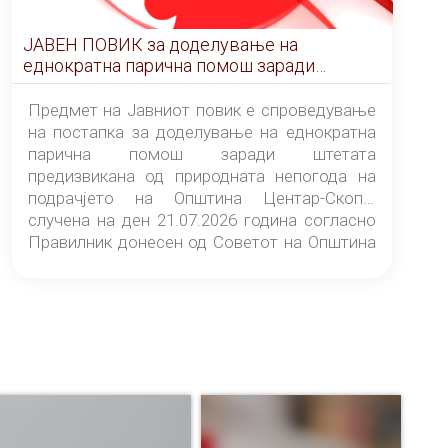
ЈАВЕН ПОВИК за доделување на
еднократна парична помош заради
штетата предизвикана од природната
непогода на подрачјето на Општина
Предмет на Јавниот повик е спроведување
Центар-Скопје случена на ден 21.07.2026
на постапка за доделување на еднократна
година
парична помош заради штетата
предизвикана од природната непогода на
подрачјето на Општина Центар-Скопје
случена на ден 21.07.2026 година согласно
Правилник донесен од Советот на Општина
Центар-Скопје („Службен гласник на
Општина Центар-Скопје“ број 9/26).