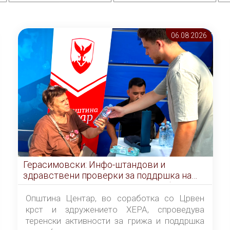
06.08 2026
Герасимовски: Инфо-штандови и
здравствени проверки за поддршка на
граѓаните во услови на топлотен бран
Општина Центар, во соработка со Црвен
крст и здружението ХЕРА, спроведува
теренски активности за грижа и поддршка