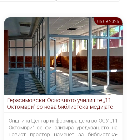
05.08 2026
Герасимовски: Основното училиште „11
Октомври" со нова библиотека-медијатека
од септември
Општина Центар информира дека во ООУ „11
Октомври" се финализира уредувањето на
новиот простор наменет за библиотека-