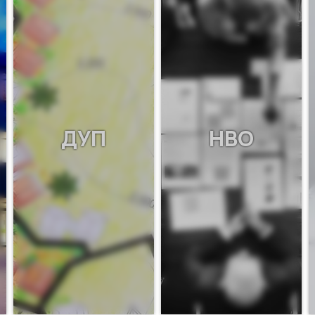
ДУП
НВО