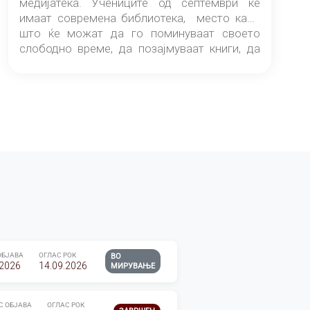
медијатека. Учениците од септември ќе
имаат современа библиотека, место каде
што ќе можат да го поминуваат своето
слободно време, да позајмуваат книги, да
читаат и да разменуваат идеи.
ОБЈАВА
ОГЛАС РОК
ВО
.2026
14.09.2026
МИРУВАЊЕ
С ОБЈАВА
ОГЛАС РОК