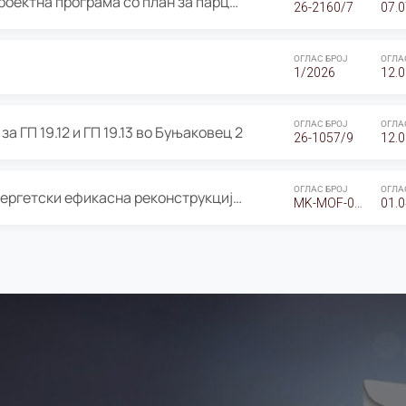
ОГЛАС за Јавно излагање на Проектна програма со план за парцелација за Урбанистички проект со план за парцелација за спојување на ГП 20.12 и ГП 20.37 од Изменување и дополнување на Детален урбанистички план Буњаковец 2, Општина Центар – Скопје
26-2160/7
07.0
ОГЛАС БРОЈ
ОГЛА
1/2026
12.0
ОГЛАС БРОЈ
ОГЛА
а ГП 19.12 и ГП 19.13 во Буњаковец 2
26-1057/9
12.0
ОГЛАС БРОЈ
ОГЛА
Оглас за Барање понуди за “Енергетски ефикасна реконструкција на објектот ООУ „Св. Кирил и Методиј"
MK-MOF-01-W-26-RFQ.
01.0