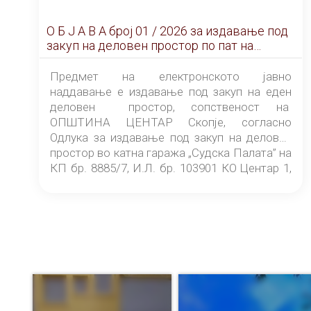
О Б Ј А В А брoj 01 / 2026 за издавање под
закуп на деловен простор по пат на
ЕЛЕКТРОНСКО ЈАВНО НАДДАВАЊЕ
Предмет на електронското јавно
наддавање е издавање под закуп на еден
деловен простор, сопственост на
ОПШТИНА ЦЕНТАР Скопје, согласно
Одлука за издавање под закуп на деловен
простор во катна гаража „Судска Палата” на
КП бр. 8885/7, И.Л. бр. 103901 КО Центар 1,
донесена од страна на Советот на
ОПШТИНА ЦЕНТАР Скопје Скопје
(„Службен гласник на Општина Центар
Скопје” број 9/2026), за времетраење од 3
(три) години од денот на потпишувањето на
Договорот за закуп со најповолниот
понудувач.