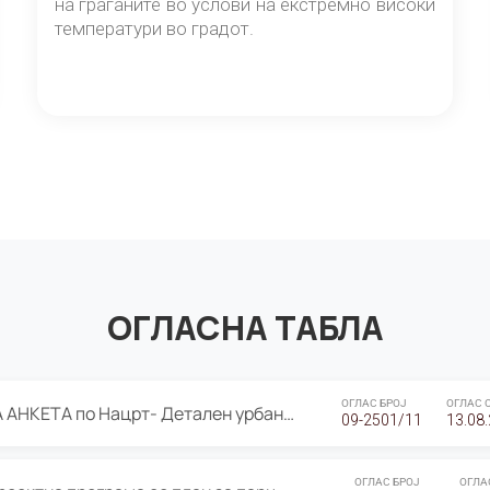
на граѓаните во услови на екстремно високи
температури во градот.
ОГЛАСНА ТАБЛА
ОГЛАС БРОЈ
ОГЛАС 
ЈАВНА ПРЕЗЕНТАЦИЈА И ЈАВНА АНКЕТА по Нацрт- Детален урбанистички план Градска четврт Ј 05- Барутана, Општина Центар- Скопје, плански период 2025-2030
09-2501/11
13.08
ОГЛАС БРОЈ
ОГЛА