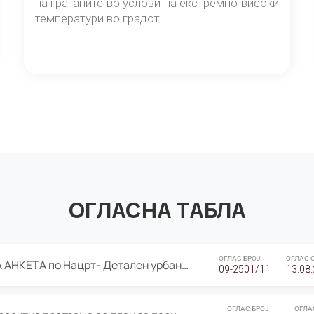
на граѓаните во услови на екстремно високи
температури во градот.
ОГЛАСНА ТАБЛА
ОГЛАС БРОЈ
ОГЛАС 
ЈАВНА ПРЕЗЕНТАЦИЈА И ЈАВНА АНКЕТА по Нацрт- Детален урбанистички план Градска четврт Ј 05- Барутана, Општина Центар- Скопје, плански период 2025-2030
09-2501/11
13.08
ОГЛАС БРОЈ
ОГЛА