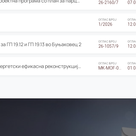
ОГЛАС за Јавно излагање на Проектна програма со план за парцелација за Урбанистички проект со план за парцелација за спојување на ГП 20.12 и ГП 20.37 од Изменување и дополнување на Детален урбанистички план Буњаковец 2, Општина Центар – Скопје
26-2160/7
07.0
ОГЛАС БРОЈ
ОГЛА
1/2026
12.0
ОГЛАС БРОЈ
ОГЛА
а ГП 19.12 и ГП 19.13 во Буњаковец 2
26-1057/9
12.0
ОГЛАС БРОЈ
ОГЛА
Оглас за Барање понуди за “Енергетски ефикасна реконструкција на објектот ООУ „Св. Кирил и Методиј"
MK-MOF-01-W-26-RFQ.
01.0