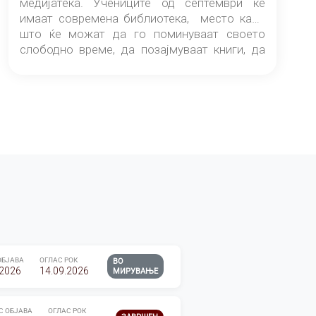
медијатека. Учениците од септември ќе
имаат современа библиотека, место каде
што ќе можат да го поминуваат своето
слободно време, да позајмуваат книги, да
читаат и да разменуваат идеи.
ОБЈАВА
ОГЛАС РОК
ВО
.2026
14.09.2026
МИРУВАЊЕ
С ОБЈАВА
ОГЛАС РОК