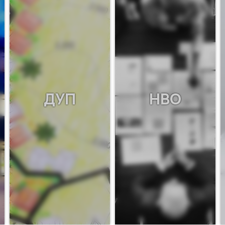
ДУП
НВО