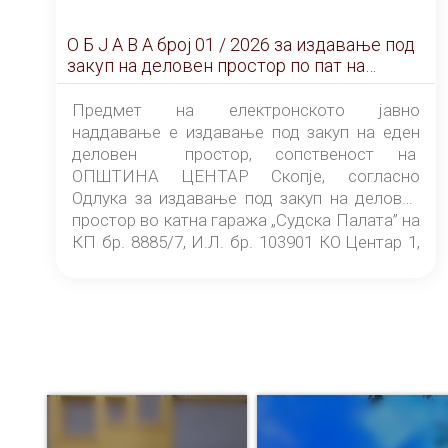
О Б Ј А В А брoj 01 / 2026 за издавање под
закуп на деловен простор по пат на
ЕЛЕКТРОНСКО ЈАВНО НАДДАВАЊЕ
Предмет на електронското јавно
наддавање е издавање под закуп на еден
деловен простор, сопственост на
ОПШТИНА ЦЕНТАР Скопје, согласно
Одлука за издавање под закуп на деловен
простор во катна гаража „Судска Палата” на
КП бр. 8885/7, И.Л. бр. 103901 КО Центар 1,
донесена од страна на Советот на
ОПШТИНА ЦЕНТАР Скопје Скопје
(„Службен гласник на Општина Центар
Скопје” број 9/2026), за времетраење од 3
(три) години од денот на потпишувањето на
Договорот за закуп со најповолниот
понудувач.