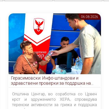
06.08 2026
Герасимовски: Инфо-штандови и
здравствени проверки за поддршка на
граѓаните во услови на топлотен бран
Општина Центар, во соработка со Црвен
крст и здружението ХЕРА, спроведува
теренски активности за грижа и поддршка