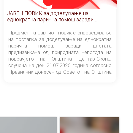
ЈАВЕН ПОВИК за доделување на
еднократна парична помош заради
штетата предизвикана од природната
непогода на подрачјето на Општина
Предмет на Јавниот повик е спроведување
Центар-Скопје случена на ден 21.07.2026
на постапка за доделување на еднократна
година
парична помош заради штетата
предизвикана од природната непогода на
подрачјето на Општина Центар-Скопје
случена на ден 21.07.2026 година согласно
Правилник донесен од Советот на Општина
Центар-Скопје („Службен гласник на
Општина Центар-Скопје“ број 9/26).