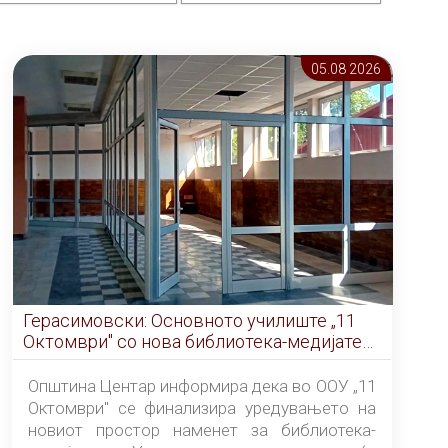
05.08 2026
Герасимовски: Основното училиште „11
Октомври" со нова библиотека-медијатека
од септември
Општина Центар информира дека во ООУ „11
Октомври" се финализира уредувањето на
новиот простор наменет за библиотека-