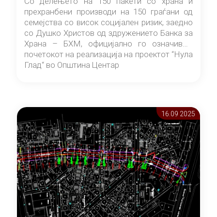
Со делењето на 150 пакети со храна и
прехранбени производи на 150 граѓани од
семејства со висок социјален ризик, заедно
со Душко Христов од здружението Банка за
Храна – БХМ, официјално го означивме
почетокот на реализација на проектот “Нула
Глад“ во Општина Центар
16.09 2025