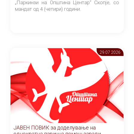
„Паркинзи на Општина Центар“ Скопје, со
мандат од 4 (четири) години.
29.07 2026
ЈАВЕН ПОВИК за доделување на
еднократна парична помош заради