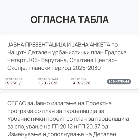
ОГЛАСНА ТАБЛА
ЈАВНА ПРЕЗЕНТАЦИЈА И ЈАВНА АНКЕТА по
Нацрт- Детален урбанистички план Градска
четврт Ј 05- Барутана, Општина Центар-
Скопје, плански период 2025-2030
ОГЛАС БРОЈ
ОГЛАС ОБЈАВА
ОГЛАС РОК
ВО МИРУВАЊЕ
09-2501/11
13.08.2026
14.09.2026
ОГЛАС за Јавно излагање на Проектна
програма со план за парцелација за
Урбанистички проект со план за парцелација
за спојување на ГП 20.12 и ГП 20.37 од
Изменување и дополнување на Детален