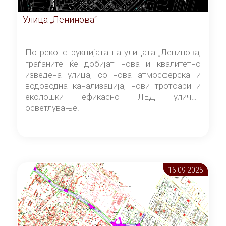
Улица „Ленинова“
По реконструкцијата на улицата „Ленинова,
граѓаните ќе добијат нова и квалитетно
изведена улица, со нова атмосферска и
водоводна канализација, нови тротоари и
еколошки ефикасно ЛЕД улично
осветлување.
16.09 2025