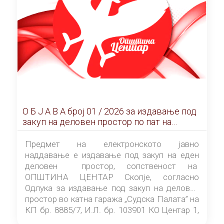
О Б Ј А В А брoj 01 / 2026 за издавање под
закуп на деловен простор по пат на
ЕЛЕКТРОНСКО ЈАВНО НАДДАВАЊЕ
Предмет на електронското јавно
наддавање е издавање под закуп на еден
деловен простор, сопственост на
ОПШТИНА ЦЕНТАР Скопје, согласно
Одлука за издавање под закуп на деловен
простор во катна гаража „Судска Палата” на
КП бр. 8885/7, И.Л. бр. 103901 КО Центар 1,
донесена од страна на Советот на