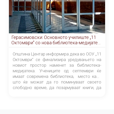
Герасимовски: Основното училиште „11
Октомври" со нова библиотека-медијатека
од септември
Општина Центар информира дека во ООУ „11
Октомври" се финализира уредувањето на
новиот простор наменет за библиотека-
медијатека. Учениците од септември ќе
имаат современа библиотека, место каде
што ќе можат да го поминуваат своето
слободно време, да позајмуваат книги, да
читаат и да разменуваат идеи.