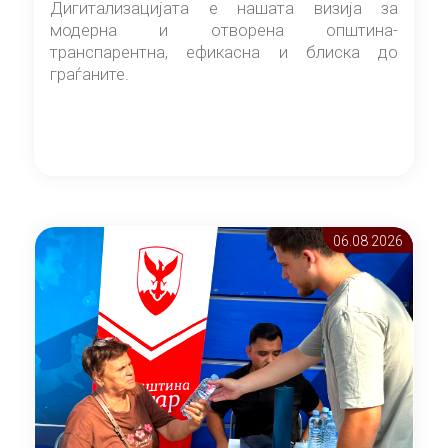
Дигитализацијата е нашата визија за
модерна и отворена општина-
транспарентна, ефикасна и блиска до
граѓаните.
06.08 2026