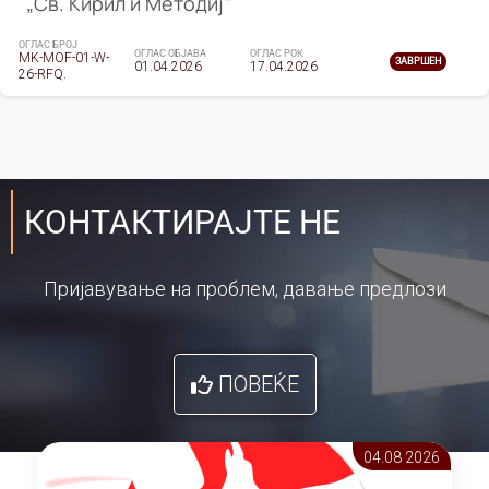
„Св. Кирил и Методиј"
ОГЛАС БРОЈ
ОГЛАС ОБЈАВА
ОГЛАС РОК
MK-MOF-01-W-
ЗАВРШЕН
01.04.2026
17.04.2026
26-RFQ.
КОНТАКТИРАЈТЕ НЕ
Пријавување на проблем, давање предлози
ПОВЕЌЕ
04.08 2026