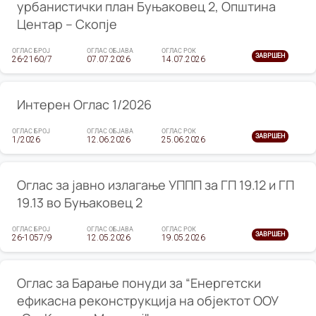
урбанистички план Буњаковец 2, Општина
Центар – Скопје
ОГЛАС БРОЈ
ОГЛАС ОБЈАВА
ОГЛАС РОК
ЗАВРШЕН
26-2160/7
07.07.2026
14.07.2026
Интерен Оглас 1/2026
ОГЛАС БРОЈ
ОГЛАС ОБЈАВА
ОГЛАС РОК
ЗАВРШЕН
1/2026
12.06.2026
25.06.2026
Оглас за јавно излагање УППП за ГП 19.12 и ГП
19.13 во Буњаковец 2
ОГЛАС БРОЈ
ОГЛАС ОБЈАВА
ОГЛАС РОК
ЗАВРШЕН
26-1057/9
12.05.2026
19.05.2026
Оглас за Барање понуди за “Енергетски
ефикасна реконструкција на објектот ООУ