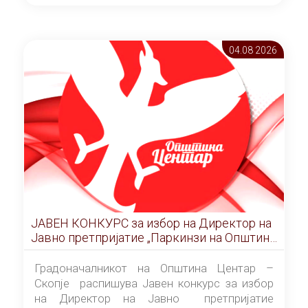
ОПШТИНА ЦЕНТАР Скопје Скопје
(„Службен гласник на Општина Центар
Скопје” број 9/2026), за времетраење од 3
04.08 2026
(три) години од денот на потпишувањето на
Договорот за закуп со најповолниот
понудувач.
ЈАВЕН КОНКУРС за избор на Директор на
Јавно претпријатие „Паркинзи на Општина
Центар“ – Скопје
Градоначалникот на Општина Центар –
Скопје распишува Јавен конкурс за избор
на Директор на Јавно претпријатие