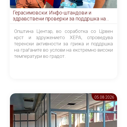
Герасимовски: Инфо-штандови и
здравствени проверки за поддршка на
граѓаните во услови на топлотен бран
Општина Центар, во соработка со Црвен
крст и здружението ХЕРА, спроведува
теренски активности за грижа и поддршка
на граѓаните во услови на екстремно високи
температури во градот.
05.08 2026