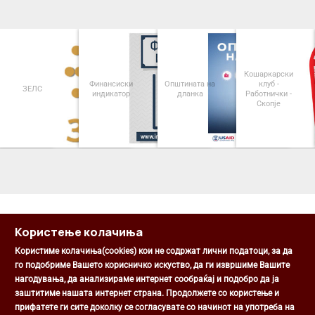
Кошаркарски
Финансиски
Општината на
клуб -
ЗЕЛС
индикатор
дланка
Работнички -
Скопје
<
>
Користење колачиња
Користиме колачиња(cookies) кои не содржат лични податоци, за да
го подобриме Вашето корисничко искуство, да ги извршиме Вашите
нагодувања, да анализираме интернет сообраќај и подобро да ја
Општина Центар
заштитиме нашата интернет страна. Продолжете со користење и
Михаил Цоков бр. 1, Скопје
прифатете ги сите доколку се согласувате со начинот на употреба на