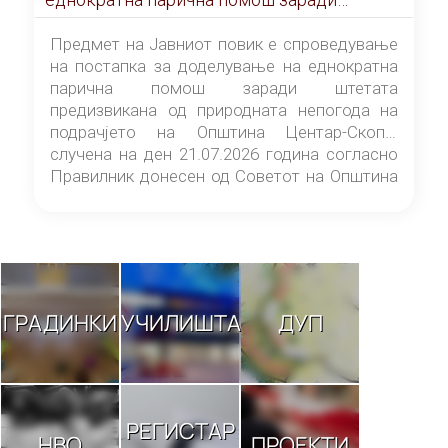
штетата предизвикана од природната
непогода на подрачјето на Општина
Предмет на Јавниот повик е спроведување
Центар-Скопје случена на ден 21.07.2026
на постапка за доделување на еднократна
година
парична помош заради штетата
предизвикана од природната непогода на
подрачјето на Општина Центар-Скопје
случена на ден 21.07.2026 година согласно
Правилник донесен од Советот на Општина
Центар-Скопје („Службен гласник на
Општина Центар-Скопје“ број 9/26).
ГРАДИНКИ
УЧИЛИШТА
ДУП
РЕГИСТАР
НВО
ПРОЕКТИ