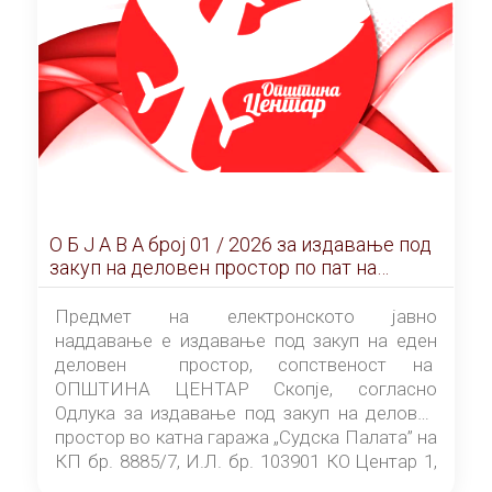
О Б Ј А В А брoj 01 / 2026 за издавање под
закуп на деловен простор по пат на
ЕЛЕКТРОНСКО ЈАВНО НАДДАВАЊЕ
Предмет на електронското јавно
наддавање е издавање под закуп на еден
деловен простор, сопственост на
ОПШТИНА ЦЕНТАР Скопје, согласно
Одлука за издавање под закуп на деловен
простор во катна гаража „Судска Палата” на
КП бр. 8885/7, И.Л. бр. 103901 КО Центар 1,
донесена од страна на Советот на