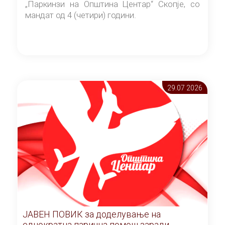
„Паркинзи на Општина Центар“ Скопје, со
мандат од 4 (четири) години.
29.07 2026
ЈАВЕН ПОВИК за доделување на
еднократна парична помош заради