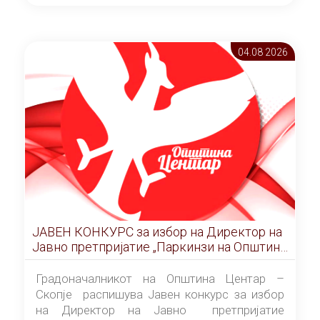
ОПШТИНА ЦЕНТАР Скопје Скопје
(„Службен гласник на Општина Центар
Скопје” број 9/2026), за времетраење од 3
04.08 2026
(три) години од денот на потпишувањето на
Договорот за закуп со најповолниот
понудувач.
ЈАВЕН КОНКУРС за избор на Директор на
Јавно претпријатие „Паркинзи на Општина
Центар“ – Скопје
Градоначалникот на Општина Центар –
Скопје распишува Јавен конкурс за избор
на Директор на Јавно претпријатие