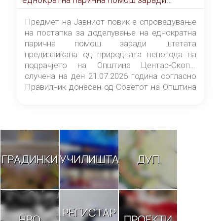
штетата предизвикана од природната
непогода на подрачјето на Општина
Предмет на Јавниот повик е спроведување
Центар-Скопје случена на ден 21.07.2026
на постапка за доделување на еднократна
година
парична помош заради штетата
предизвикана од природната непогода на
подрачјето на Општина Центар-Скопје
случена на ден 21.07.2026 година согласно
Правилник донесен од Советот на Општина
Центар-Скопје („Службен гласник на
Општина Центар-Скопје“ број 9/26).
ГРАДИНКИ
УЧИЛИШТА
ДУП
РЕГИСТАР
НВО
ПРОЕКТИ