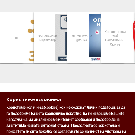
Кошаркарски
Финансиски
Општината на
клуб -
ЗЕЛС
индикатор
дланка
Работнички -
Скопје
<
>
Користење колачиња
Користиме колачиња(cookies) кои не содржат лични податоци, за да
го подобриме Вашето корисничко искуство, да ги извршиме Вашите
нагодувања, да анализираме интернет сообраќај и подобро да ја
Општина Центар
заштитиме нашата интернет страна. Продолжете со користење и
Михаил Цоков бр. 1, Скопје
прифатете ги сите доколку се согласувате со начинот на употреба на