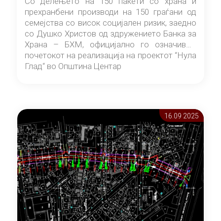
Со делењето на 150 пакети со храна и
прехранбени производи на 150 граѓани од
семејства со висок социјален ризик, заедно
со Душко Христов од здружението Банка за
Храна – БХМ, официјално го означивме
почетокот на реализација на проектот “Нула
Глад“ во Општина Центар
16.09 2025