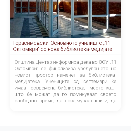
Герасимовски: Основното училиште „11
Октомври" со нова библиотека-медијатека
од септември
Општина Центар информира дека во ООУ „11
Октомври" се финализира уредувањето на
новиот простор наменет за библиотека-
медијатека. Учениците од септември ќе
имаат современа библиотека, место каде
што ќе можат да го поминуваат своето
слободно време, да позајмуваат книги, да
читаат и да разменуваат идеи.