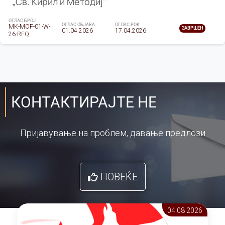
„Св. Кирил и Методиј"
ОГЛАС БРОЈ
ОГЛАС ОБЈАВА
ОГЛАС РОК
MK-MOF-01-W-
ЗАВРШЕН
01.04.2026
17.04.2026
26-RFQ.
КОНТАКТИРАЈТЕ НЕ
Пријавување на проблем, давање предлози
ПОВЕЌЕ
04.08 2026