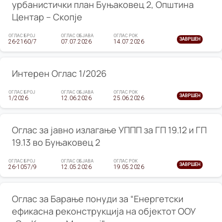
урбанистички план Буњаковец 2, Општина
Центар – Скопје
ОГЛАС БРОЈ
ОГЛАС ОБЈАВА
ОГЛАС РОК
ЗАВРШЕН
26-2160/7
07.07.2026
14.07.2026
Интерен Оглас 1/2026
ОГЛАС БРОЈ
ОГЛАС ОБЈАВА
ОГЛАС РОК
ЗАВРШЕН
1/2026
12.06.2026
25.06.2026
Оглас за јавно излагање УППП за ГП 19.12 и ГП
19.13 во Буњаковец 2
ОГЛАС БРОЈ
ОГЛАС ОБЈАВА
ОГЛАС РОК
ЗАВРШЕН
26-1057/9
12.05.2026
19.05.2026
Оглас за Барање понуди за “Енергетски
ефикасна реконструкција на објектот ООУ