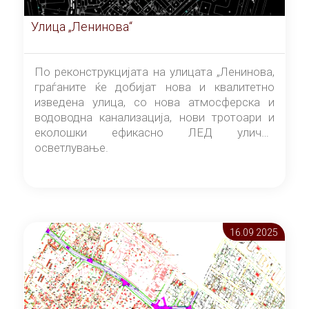
Улица „Ленинова“
По реконструкцијата на улицата „Ленинова,
граѓаните ќе добијат нова и квалитетно
изведена улица, со нова атмосферска и
водоводна канализација, нови тротоари и
еколошки ефикасно ЛЕД улично
осветлување.
16.09 2025