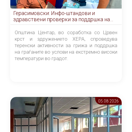
Герасимовски: Инфо-штандови и
здравствени проверки за поддршка на
граѓаните во услови на топлотен бран
Општина Центар, во соработка со Црвен
крст и здружението ХЕРА, спроведува
теренски активности за грижа и поддршка
на граѓаните во услови на екстремно високи
температури во градот.
05.08 2026