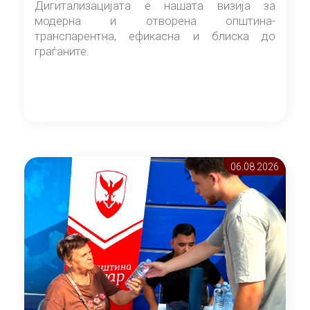
Дигитализацијата е нашата визија за
модерна и отворена општина-
транспарентна, ефикасна и блиска до
граѓаните.
06.08 2026