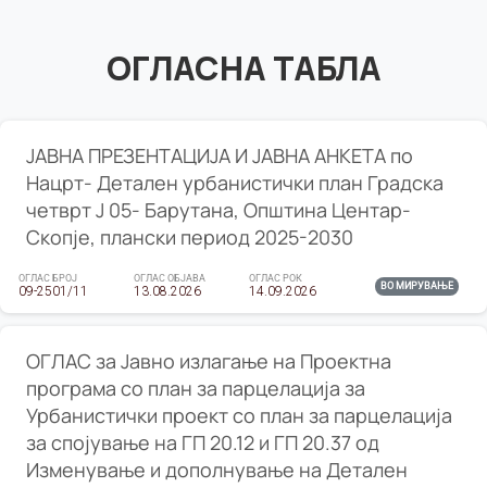
ОГЛАСНА ТАБЛА
ЈАВНА ПРЕЗЕНТАЦИЈА И ЈАВНА АНКЕТА по
Нацрт- Детален урбанистички план Градска
четврт Ј 05- Барутана, Општина Центар-
Скопје, плански период 2025-2030
ОГЛАС БРОЈ
ОГЛАС ОБЈАВА
ОГЛАС РОК
ВО МИРУВАЊЕ
09-2501/11
13.08.2026
14.09.2026
ОГЛАС за Јавно излагање на Проектна
програма со план за парцелација за
Урбанистички проект со план за парцелација
за спојување на ГП 20.12 и ГП 20.37 од
Изменување и дополнување на Детален