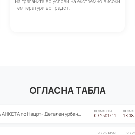
на граѓаните во услови на екстремно високи
температури во градот.
ОГЛАСНА ТАБЛА
ОГЛАС БРОЈ
ОГЛАС 
ЈАВНА ПРЕЗЕНТАЦИЈА И ЈАВНА АНКЕТА по Нацрт- Детален урбанистички план Градска четврт Ј 05- Барутана, Општина Центар- Скопје, плански период 2025-2030
09-2501/11
13.08
ОГЛАС БРОЈ
ОГЛА