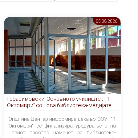
05.08 2026
Герасимовски: Основното училиште „11
Октомври" со нова библиотека-медијатека
од септември
Општина Центар информира дека во ООУ „11
Октомври" се финализира уредувањето на
новиот простор наменет за библиотека-