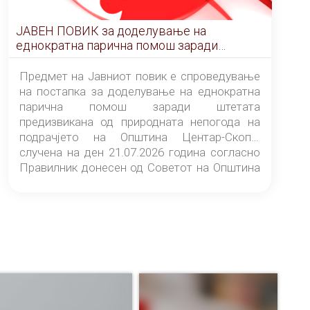
ЈАВЕН ПОВИК за доделување на
еднократна парична помош заради
штетата предизвикана од природната
непогода на подрачјето на Општина
Предмет на Јавниот повик е спроведување
Центар-Скопје случена на ден 21.07.2026
на постапка за доделување на еднократна
година
парична помош заради штетата
предизвикана од природната непогода на
подрачјето на Општина Центар-Скопје
случена на ден 21.07.2026 година согласно
Правилник донесен од Советот на Општина
Центар-Скопје („Службен гласник на
Општина Центар-Скопје“ број 9/26).