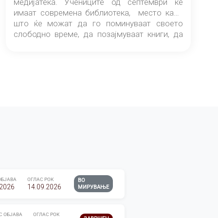
медијатека. Учениците од септември ќе
имаат современа библиотека, место каде
што ќе можат да го поминуваат своето
слободно време, да позајмуваат книги, да
читаат и да разменуваат идеи.
ОБЈАВА
ОГЛАС РОК
ВО
.2026
14.09.2026
МИРУВАЊЕ
С ОБЈАВА
ОГЛАС РОК