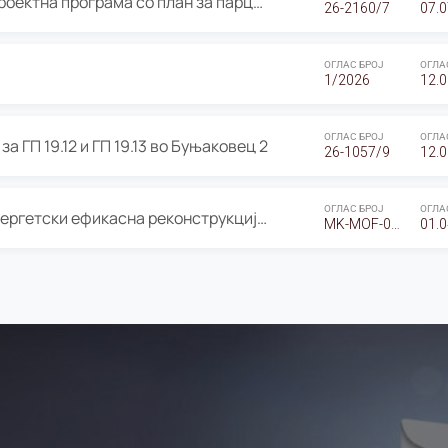
ОГЛАС за Јавно излагање на Проектна програма со план за парцелација за Урбанистички проект со план за парцелација за спојување на ГП 20.12 и ГП 20.37 од Изменување и дополнување на Детален урбанистички план Буњаковец 2, Општина Центар – Скопје
26-2160/7
07.0
ОГЛАС БРОЈ
ОГЛА
1/2026
12.0
ОГЛАС БРОЈ
ОГЛА
а ГП 19.12 и ГП 19.13 во Буњаковец 2
26-1057/9
12.0
ОГЛАС БРОЈ
ОГЛА
Оглас за Барање понуди за “Енергетски ефикасна реконструкција на објектот ООУ „Св. Кирил и Методиј"
MK-MOF-01-W-26-RFQ.
01.0