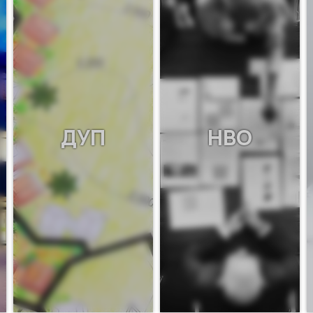
ДУП
НВО