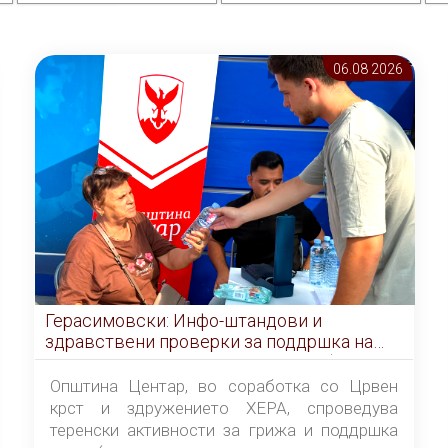
06.08 2026
Герасимовски: Инфо-штандови и
здравствени проверки за поддршка на
граѓаните во услови на топлотен бран
Општина Центар, во соработка со Црвен
крст и здружението ХЕРА, спроведува
теренски активности за грижа и поддршка