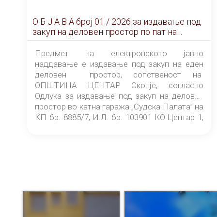
О Б Ј А В А брoj 01 / 2026 за издавање под
закуп на деловен простор по пат на
ЕЛЕКТРОНСКО ЈАВНО НАДДАВАЊЕ
Предмет на електронското јавно
наддавање е издавање под закуп на еден
деловен простор, сопственост на
ОПШТИНА ЦЕНТАР Скопје, согласно
Одлука за издавање под закуп на деловен
простор во катна гаража „Судска Палата” на
КП бр. 8885/7, И.Л. бр. 103901 КО Центар 1,
донесена од страна на Советот на
ОПШТИНА ЦЕНТАР Скопје Скопје
(„Службен гласник на Општина Центар
Скопје” број 9/2026), за времетраење од 3
(три) години од денот на потпишувањето на
Договорот за закуп со најповолниот
понудувач.