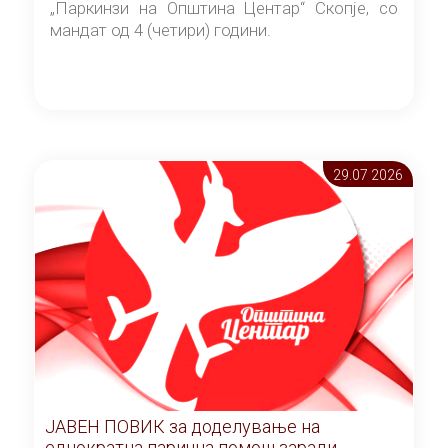
„Паркинзи на Општина Центар“ Скопје, со
мандат од 4 (четири) години.
29.07 2026
ЈАВЕН ПОВИК за доделување на
еднократна парична помош заради