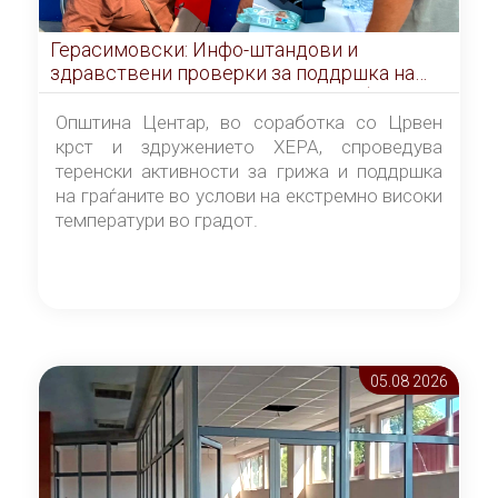
Герасимовски: Инфо-штандови и
здравствени проверки за поддршка на
граѓаните во услови на топлотен бран
Општина Центар, во соработка со Црвен
крст и здружението ХЕРА, спроведува
теренски активности за грижа и поддршка
на граѓаните во услови на екстремно високи
температури во градот.
05.08 2026