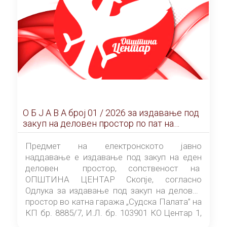
О Б Ј А В А брoj 01 / 2026 за издавање под
закуп на деловен простор по пат на
ЕЛЕКТРОНСКО ЈАВНО НАДДАВАЊЕ
Предмет на електронското јавно
наддавање е издавање под закуп на еден
деловен простор, сопственост на
ОПШТИНА ЦЕНТАР Скопје, согласно
Одлука за издавање под закуп на деловен
простор во катна гаража „Судска Палата” на
КП бр. 8885/7, И.Л. бр. 103901 КО Центар 1,
донесена од страна на Советот на