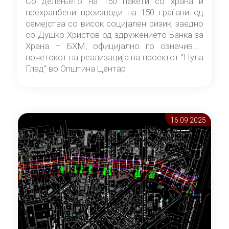
Со делењето на 150 пакети со храна и
прехранбени производи на 150 граѓани од
семејства со висок социјален ризик, заедно
со Душко Христов од здружението Банка за
Храна – БХМ, официјално го означивме
почетокот на реализација на проектот “Нула
Глад“ во Општина Центар
16.09 2025