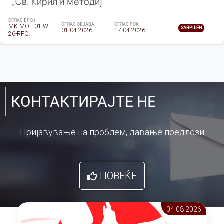
„Св. Кирил и Методиј"
ОГЛАС БРОЈ
ОГЛАС ОБЈАВА
ОГЛАС РОК
MK-MOF-01-W-
ЗАВРШЕН
01.04.2026
17.04.2026
26-RFQ.
КОНТАКТИРАЈТЕ НЕ
Пријавување на проблем, давање предлози
ПОВЕЌЕ
04.08 2026