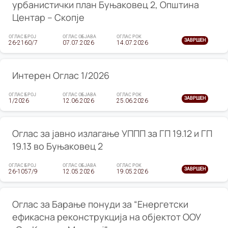
урбанистички план Буњаковец 2, Општина
Центар – Скопје
ОГЛАС БРОЈ
ОГЛАС ОБЈАВА
ОГЛАС РОК
ЗАВРШЕН
26-2160/7
07.07.2026
14.07.2026
Интерен Оглас 1/2026
ОГЛАС БРОЈ
ОГЛАС ОБЈАВА
ОГЛАС РОК
ЗАВРШЕН
1/2026
12.06.2026
25.06.2026
Оглас за јавно излагање УППП за ГП 19.12 и ГП
19.13 во Буњаковец 2
ОГЛАС БРОЈ
ОГЛАС ОБЈАВА
ОГЛАС РОК
ЗАВРШЕН
26-1057/9
12.05.2026
19.05.2026
Оглас за Барање понуди за “Енергетски
ефикасна реконструкција на објектот ООУ