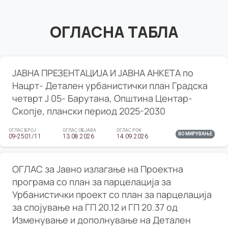
ОГЛАСНА ТАБЛА
ЈАВНА ПРЕЗЕНТАЦИЈА И ЈАВНА АНКЕТА по
Нацрт- Детален урбанистички план Градска
четврт Ј 05- Барутана, Општина Центар-
Скопје, плански период 2025-2030
ОГЛАС БРОЈ
ОГЛАС ОБЈАВА
ОГЛАС РОК
ВО МИРУВАЊЕ
09-2501/11
13.08.2026
14.09.2026
ОГЛАС за Јавно излагање на Проектна
програма со план за парцелација за
Урбанистички проект со план за парцелација
за спојување на ГП 20.12 и ГП 20.37 од
Изменување и дополнување на Детален