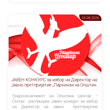
ОПШТИНА ЦЕНТАР Скопје Скопје
(„Службен гласник на Општина Центар
Скопје” број 9/2026), за времетраење од 3
04.08 2026
(три) години од денот на потпишувањето на
Договорот за закуп со најповолниот
понудувач.
ЈАВЕН КОНКУРС за избор на Директор на
Јавно претпријатие „Паркинзи на Општина
Центар“ – Скопје
Градоначалникот на Општина Центар –
Скопје распишува Јавен конкурс за избор
на Директор на Јавно претпријатие