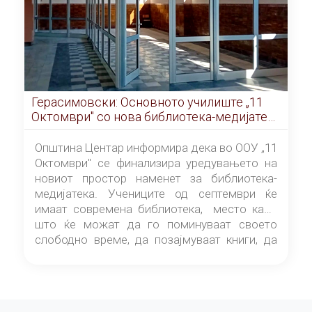
Герасимовски: Основното училиште „11
Октомври" со нова библиотека-медијатека
од септември
Општина Центар информира дека во ООУ „11
Октомври" се финализира уредувањето на
новиот простор наменет за библиотека-
медијатека. Учениците од септември ќе
имаат современа библиотека, место каде
што ќе можат да го поминуваат своето
слободно време, да позајмуваат книги, да
читаат и да разменуваат идеи.