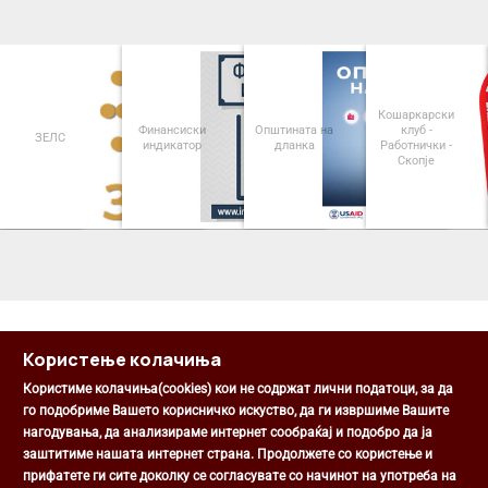
Кошаркарски
Финансиски
Општината на
клуб -
ЗЕЛС
индикатор
дланка
Работнички -
Скопје
<
>
Користење колачиња
Користиме колачиња(cookies) кои не содржат лични податоци, за да
го подобриме Вашето корисничко искуство, да ги извршиме Вашите
нагодувања, да анализираме интернет сообраќај и подобро да ја
Општина Центар
заштитиме нашата интернет страна. Продолжете со користење и
Михаил Цоков бр. 1, Скопје
прифатете ги сите доколку се согласувате со начинот на употреба на