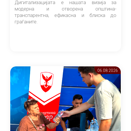
Дигитализацијата е нашата визија за
модерна и отворена општина-
транспарентна, ефикасна и блиска до
граѓаните.
06.08 2026