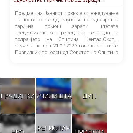
штетата предизвикана од природната
непогода на подрачјето на Општина
Предмет на Јавниот повик е спроведување
Центар-Скопје случена на ден 21.07.2026
на постапка за доделување на еднократна
година
парична помош заради штетата
предизвикана од природната непогода на
подрачјето на Општина Центар-Скопје
случена на ден 21.07.2026 година согласно
Правилник донесен од Советот на Општина
Центар-Скопје („Службен гласник на
Општина Центар-Скопје“ број 9/26).
ГРАДИНКИ
УЧИЛИШТА
ДУП
РЕГИСТАР
НВО
ПРОЕКТИ