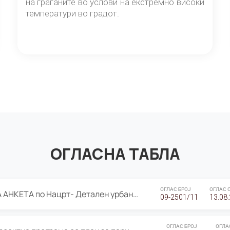
на граѓаните во услови на екстремно високи
температури во градот.
ОГЛАСНА ТАБЛА
ОГЛАС БРОЈ
ОГЛАС 
ЈАВНА ПРЕЗЕНТАЦИЈА И ЈАВНА АНКЕТА по Нацрт- Детален урбанистички план Градска четврт Ј 05- Барутана, Општина Центар- Скопје, плански период 2025-2030
09-2501/11
13.08
ОГЛАС БРОЈ
ОГЛА