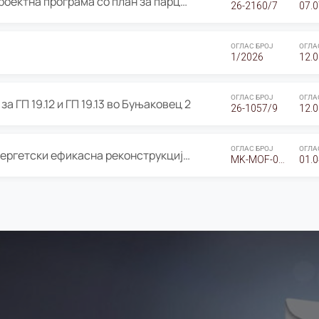
ОГЛАС за Јавно излагање на Проектна програма со план за парцелација за Урбанистички проект со план за парцелација за спојување на ГП 20.12 и ГП 20.37 од Изменување и дополнување на Детален урбанистички план Буњаковец 2, Општина Центар – Скопје
26-2160/7
07.0
ОГЛАС БРОЈ
ОГЛА
1/2026
12.0
ОГЛАС БРОЈ
ОГЛА
а ГП 19.12 и ГП 19.13 во Буњаковец 2
26-1057/9
12.0
ОГЛАС БРОЈ
ОГЛА
Оглас за Барање понуди за “Енергетски ефикасна реконструкција на објектот ООУ „Св. Кирил и Методиј"
MK-MOF-01-W-26-RFQ.
01.0