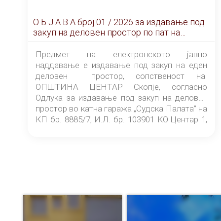
О Б Ј А В А брoj 01 / 2026 за издавање под
закуп на деловен простор по пат на
ЕЛЕКТРОНСКО ЈАВНО НАДДАВАЊЕ
Предмет на електронското јавно
наддавање е издавање под закуп на еден
деловен простор, сопственост на
ОПШТИНА ЦЕНТАР Скопје, согласно
Одлука за издавање под закуп на деловен
простор во катна гаража „Судска Палата” на
КП бр. 8885/7, И.Л. бр. 103901 КО Центар 1,
донесена од страна на Советот на
ОПШТИНА ЦЕНТАР Скопје Скопје
(„Службен гласник на Општина Центар
Скопје” број 9/2026), за времетраење од 3
(три) години од денот на потпишувањето на
Договорот за закуп со најповолниот
понудувач.