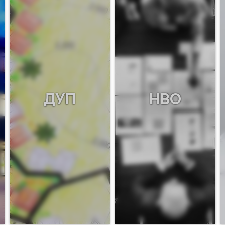
ДУП
НВО