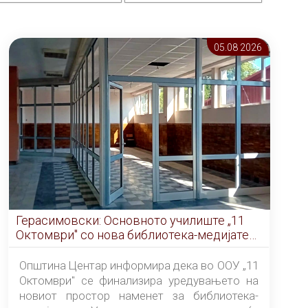
05.08 2026
Герасимовски: Основното училиште „11
Октомври" со нова библиотека-медијатека
од септември
Општина Центар информира дека во ООУ „11
Октомври" се финализира уредувањето на
новиот простор наменет за библиотека-