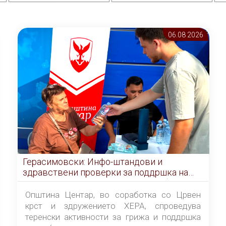
06.08 2026
Герасимовски: Инфо-штандови и
здравствени проверки за поддршка на
граѓаните во услови на топлотен бран
Општина Центар, во соработка со Црвен
крст и здружението ХЕРА, спроведува
теренски активности за грижа и поддршка