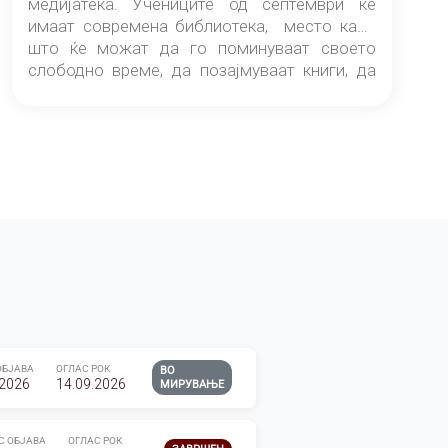
медијатека. Учениците од септември ќе
имаат современа библиотека, место каде
што ќе можат да го поминуваат своето
слободно време, да позајмуваат книги, да
читаат и да разменуваат идеи.
ОБЈАВА
ОГЛАС РОК
ВО
.2026
14.09.2026
МИРУВАЊЕ
С ОБЈАВА
ОГЛАС РОК