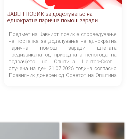
ЈАВЕН ПОВИК за доделување на
еднократна парична помош заради
штетата предизвикана од природната
непогода на подрачјето на Општина
Предмет на Јавниот повик е спроведување
Центар-Скопје случена на ден 21.07.2026
на постапка за доделување на еднократна
година
парична помош заради штетата
предизвикана од природната непогода на
подрачјето на Општина Центар-Скопје
случена на ден 21.07.2026 година согласно
Правилник донесен од Советот на Општина
Центар-Скопје („Службен гласник на
Општина Центар-Скопје“ број 9/26).