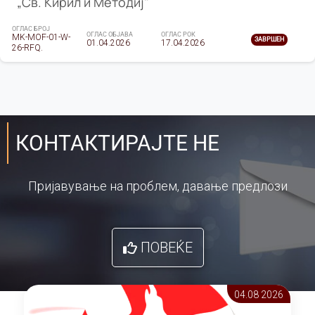
„Св. Кирил и Методиј"
ОГЛАС БРОЈ
ОГЛАС ОБЈАВА
ОГЛАС РОК
MK-MOF-01-W-
ЗАВРШЕН
01.04.2026
17.04.2026
26-RFQ.
КОНТАКТИРАЈТЕ НЕ
Пријавување на проблем, давање предлози
ПОВЕЌЕ
04.08 2026