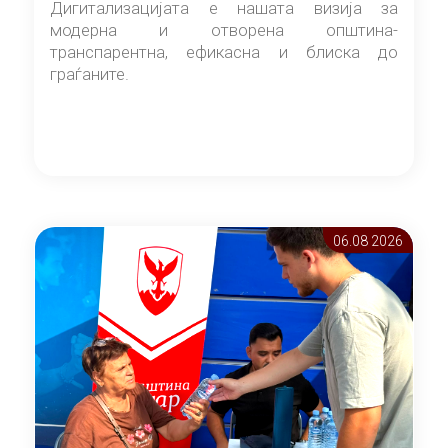
Дигитализацијата е нашата визија за
модерна и отворена општина-
транспарентна, ефикасна и блиска до
граѓаните.
06.08 2026