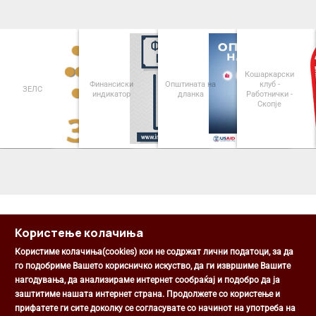
Кошаркарски
Финансиски
Општината на
клуб -
ЗЕЛС
индикатор
дланка
Работнички -
Скопје
<
>
Користење колачиња
Користиме колачиња(cookies) кои не содржат лични податоци, за да
го подобриме Вашето корисничко искуство, да ги извршиме Вашите
нагодувања, да анализираме интернет сообраќај и подобро да ја
Општина Центар
заштитиме нашата интернет страна. Продолжете со користење и
Михаил Цоков бр. 1, Скопје
прифатете ги сите доколку се согласувате со начинот на употреба на