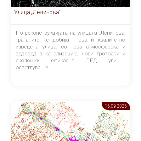
Улица „Ленинова“
По реконструкцијата на улицата „Ленинова,
граѓаните ќе добијат нова и квалитетно
изведена улица, со нова атмосферска и
водоводна канализација, нови тротоари и
еколошки ефикасно ЛЕД улично
осветлување.
16.09 2025