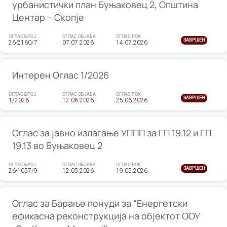
урбанистички план Буњаковец 2, Општина
Центар – Скопје
ОГЛАС БРОЈ
ОГЛАС ОБЈАВА
ОГЛАС РОК
ЗАВРШЕН
26-2160/7
07.07.2026
14.07.2026
Интерен Оглас 1/2026
ОГЛАС БРОЈ
ОГЛАС ОБЈАВА
ОГЛАС РОК
ЗАВРШЕН
1/2026
12.06.2026
25.06.2026
Оглас за јавно излагање УППП за ГП 19.12 и ГП
19.13 во Буњаковец 2
ОГЛАС БРОЈ
ОГЛАС ОБЈАВА
ОГЛАС РОК
ЗАВРШЕН
26-1057/9
12.05.2026
19.05.2026
Оглас за Барање понуди за “Енергетски
ефикасна реконструкција на објектот ООУ