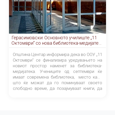
Герасимовски: Основното училиште „11
Октомври" со нова библиотека-медијатека
од септември
Општина Центар информира дека во ООУ „11
Октомври" се финализира уредувањето на
новиот простор наменет за библиотека-
медијатека. Учениците од септември ќе
имаат современа библиотека, место каде
што ќе можат да го поминуваат своето
слободно време, да позајмуваат книги, да
читаат и да разменуваат идеи.