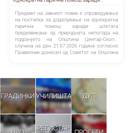
штетата предизвикана од природната
непогода на подрачјето на Општина
Предмет на Јавниот повик е спроведување
Центар-Скопје случена на ден 21.07.2026
на постапка за доделување на еднократна
година
парична помош заради штетата
предизвикана од природната непогода на
подрачјето на Општина Центар-Скопје
случена на ден 21.07.2026 година согласно
Правилник донесен од Советот на Општина
Центар-Скопје („Службен гласник на
Општина Центар-Скопје“ број 9/26).
ГРАДИНКИ
УЧИЛИШТА
ДУП
РЕГИСТАР
НВО
ПРОЕКТИ