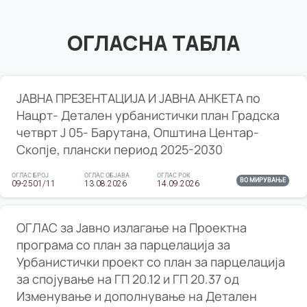
ОГЛАСНА ТАБЛА
ЈАВНА ПРЕЗЕНТАЦИЈА И ЈАВНА АНКЕТА по
Нацрт- Детален урбанистички план Градска
четврт Ј 05- Барутана, Општина Центар-
Скопје, плански период 2025-2030
ОГЛАС БРОЈ
ОГЛАС ОБЈАВА
ОГЛАС РОК
ВО МИРУВАЊЕ
09-2501/11
13.08.2026
14.09.2026
ОГЛАС за Јавно излагање на Проектна
програма со план за парцелација за
Урбанистички проект со план за парцелација
за спојување на ГП 20.12 и ГП 20.37 од
Изменување и дополнување на Детален