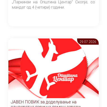
„Паркинзи на Општина Центар“ Скопје, со
мандат од 4 (четири) години.
29.07 2026
ЈАВЕН ПОВИК за доделување на
еднократна парична помош заради