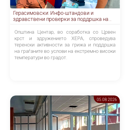
Герасимовски: Инфо-штандови и
здравствени проверки за поддршка на
граѓаните во услови на топлотен бран
Општина Центар, во соработка со Црвен
крст и здружението ХЕРА, спроведува
теренски активности за грижа и поддршка
на граѓаните во услови на екстремно високи
температури во градот.
05.08 2026