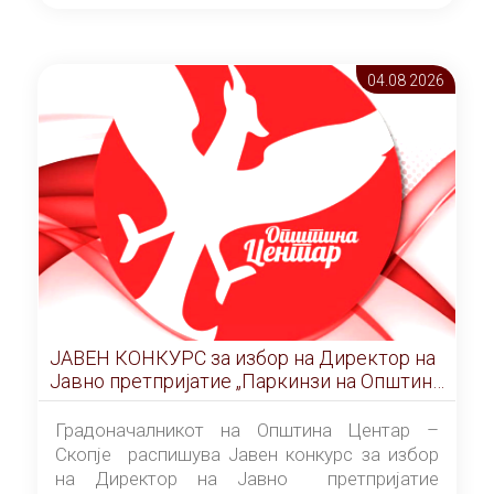
ОПШТИНА ЦЕНТАР Скопје Скопје
(„Службен гласник на Општина Центар
Скопје” број 9/2026), за времетраење од 3
04.08 2026
(три) години од денот на потпишувањето на
Договорот за закуп со најповолниот
понудувач.
ЈАВЕН КОНКУРС за избор на Директор на
Јавно претпријатие „Паркинзи на Општина
Центар“ – Скопје
Градоначалникот на Општина Центар –
Скопје распишува Јавен конкурс за избор
на Директор на Јавно претпријатие