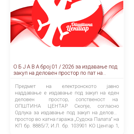
О Б Ј А В А брoj 01 / 2026 за издавање под
закуп на деловен простор по пат на
ЕЛЕКТРОНСКО ЈАВНО НАДДАВАЊЕ
Предмет на електронското јавно
наддавање е издавање под закуп на еден
деловен простор, сопственост на
ОПШТИНА ЦЕНТАР Скопје, согласно
Одлука за издавање под закуп на деловен
простор во катна гаража „Судска Палата” на
КП бр. 8885/7, И.Л. бр. 103901 КО Центар 1,
донесена од страна на Советот на