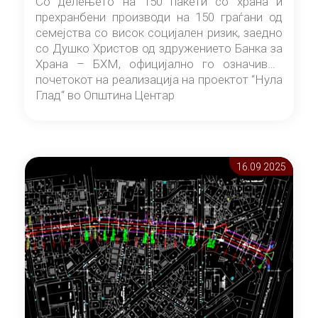
Со делењето на 150 пакети со храна и
прехранбени производи на 150 граѓани од
семејства со висок социјален ризик, заедно
со Душко Христов од здружението Банка за
Храна – БХМ, официјално го означивме
почетокот на реализација на проектот “Нула
Глад“ во Општина Центар
16.09 2025