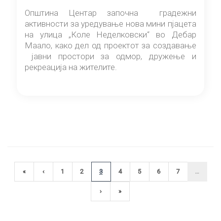
три урбани катчиња за дружење и одмор
Општина Центар започна градежни
активности за уредување нова мини пјацета
на улица „Коле Неделковски“ во Дебар
Маало, како дел од проектот за создавање
јавни простори за одмор, дружење и
рекреација на жителите.
Pagination
«
‹
1
2
3
4
5
6
7
…
First page
Претходна страна
Page
Page
Current page
Page
Page
Page
Page
›
»
Next page
Last page