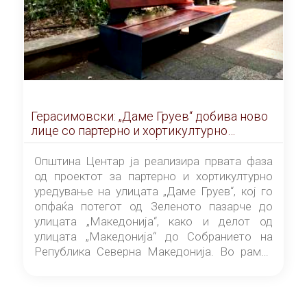
Герасимовски: „Даме Груев“ добива ново
лице со партерно и хортикултурно
уредување и нова урбана опрема
Општина Центар ја реализира првата фаза
од проектот за партерно и хортикултурно
уредување на улицата „Даме Груев“, кој го
опфаќа потегот од Зеленото пазарче до
улицата „Македонија“, како и делот од
улицата „Македонија“ до Собранието на
Република Северна Македонија. Во рамки
на оваа фаза се уредуваат јавните површини
и се поставува нова урбана опрема, со што
овој дел од централното градско подрачје