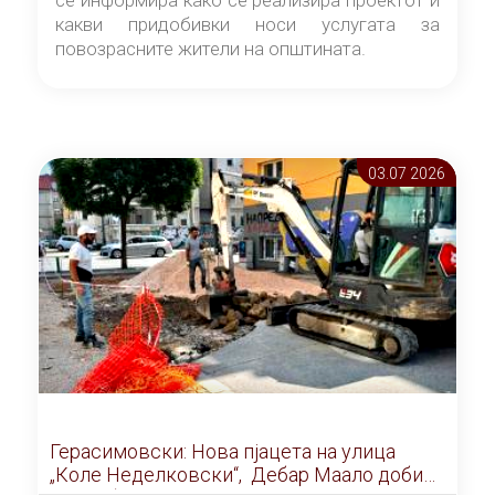
какви придобивки носи услугата за
повозрасните жители на општината.
03.07 2026
Герасимовски: Нова пјацета на улица
„Коле Неделковски“, Дебар Маало добива