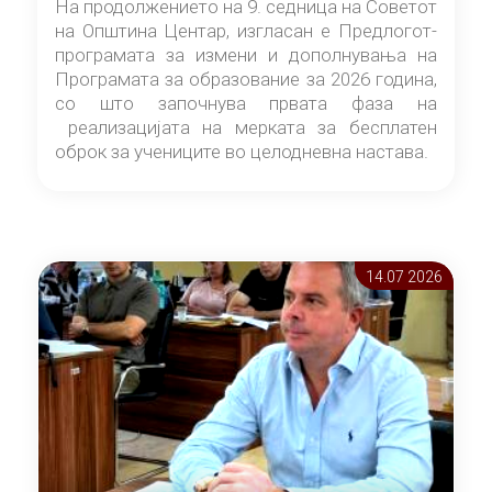
На продолжението на 9. седница на Советот
на Општина Центар, изгласан е Предлогот-
програмата за измени и дополнувања на
Програмата за образование за 2026 година,
со што започнува првата фаза на
реализацијата на мерката за бесплатен
оброк за учениците во целодневна настава.
14.07 2026