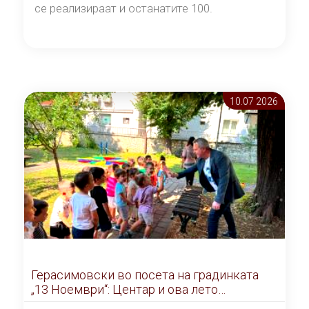
се реализираат и останатите 100.
10.07 2026
Герасимовски во посета на градинката
„13 Ноември“: Центар и ова лето
организира згрижување на ученици до 10