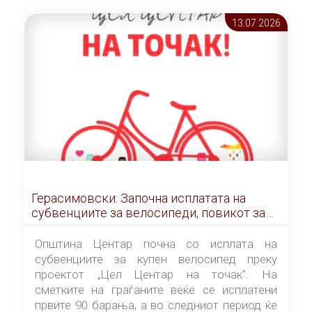
добива помодерен, пофункционален и
поуреден изглед.
13.07 2026
Герасимовски: Започна исплатата на
субвенциите за велосипеди, повикот за
дополнителна опрема е сè уште активен
Општина Центар почна со исплата на
субвенциите за купен велосипед преку
проектот „Цел Центар на точак“. На
сметките на граѓаните веќе се исплатени
првите 90 барања, а во следниот период ќе