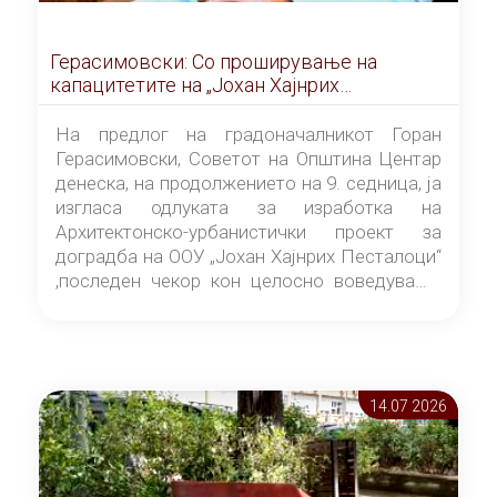
Герасимовски: Со проширување на
капацитетите на „Јохан Хајнрих
Песталоци“ сите основни училишта во
Центар преминуваат на едносменска
На предлог на градоначалникот Горан
настава
Герасимовски, Советот на Општина Центар
денеска, на продолжението на 9. седница, ја
изгласа одлуката за изработка на
Архитектонско-урбанистички проект за
доградба на ООУ „Јохан Хајнрих Песталоци“
,последен чекор кон целосно воведување
едносменска настава во општината.
14.07 2026