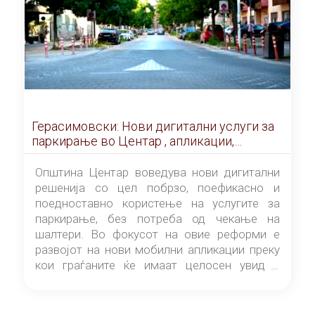
Герасимовски: Нови дигитални услуги за
паркирање во Центар , апликации,
сензори и помалку чекање на шалтери
Општина Центар воведува нови дигитални
решенија со цел побрзо, поефикасно и
поедноставно користење на услугите за
паркирање, без потреба од чекање на
шалтери. Во фокусот на овие реформи е
развојот на нови мобилни апликации преку
кои граѓаните ќе имаат целосен увид и
контрола врз услугите што ги користат.
Апликациите ќе овозможат навремени
известувања, поднесување барања,