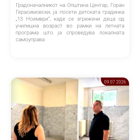
години
Градоначалникот на Општина Центар, Горан
Герасимовски, ја посети детската градинка
„13 Ноември“, каде се згрижени деца од
училишна возраст во рамки на летната
програма што ја спроведува локалната
самоуправа.
09.07 2026