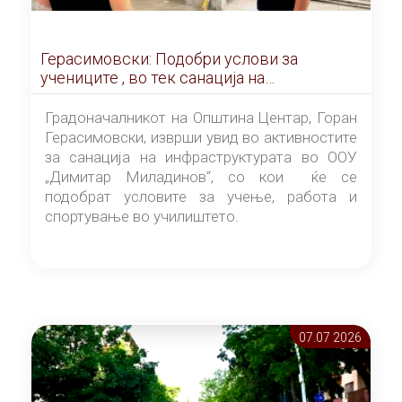
Герасимовски: Подобри услови за
учениците , во тек санација на
инфраструктурата во училиштето
„Димитар Миладинов“
Градоначалникот на Општина Центар, Горан
Герасимовски, изврши увид во активностите
за санација на инфраструктурата во ООУ
„Димитар Миладинов“, со кои ќе се
подобрат условите за учење, работа и
спортување во училиштето.
07.07 2026