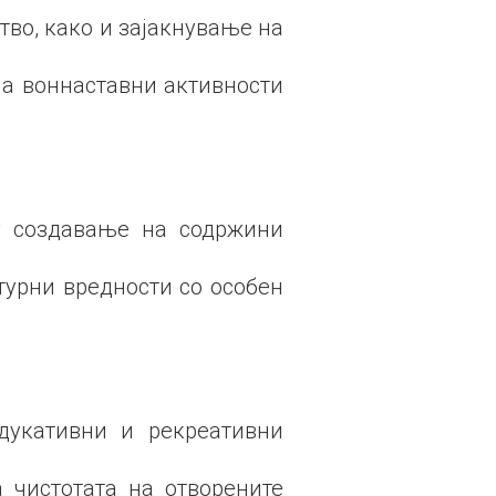
тво, како и зајакнување на
на воннаставни активности
у создавање на содржини
урни вредности со особен
едукативни и рекреативни
 чистотата на отворените