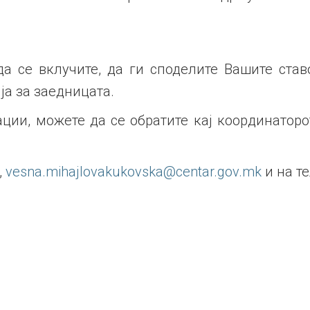
а се вклучите, да ги споделите Вашите став
а за заедницата.
ии, можете да се обратите кај координаторот
,
vesna.mihajlovakukovska@centar.gov.mk
и на те