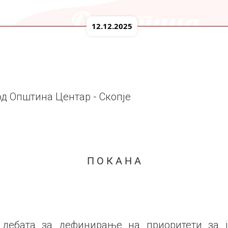
12.12.2025
од Општина Центар - Скопје
П О К А Н А
 дебата за дефинирање на приоритети за ј