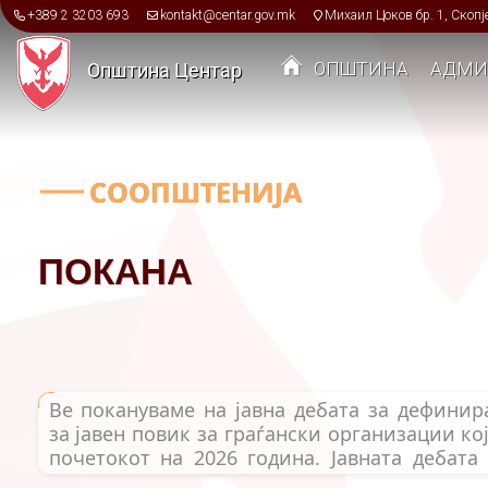
Skip to main content
+389 2 3203 693
kontakt@centar.gov.mk
Михаил Цоков бр. 1, Скопј
ОПШТИНА
АДМИ
Општина Центар
Toggle menu
СООПШТЕНИЈА
ПОКАНА
Ве покануваме на јавна дебата за дефини
за јавен повик за граѓански организации кој
почетокот на 2026 година. Јавната дебата
декември 2025 (среда), со почеток во 12