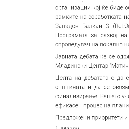
организации кој ќе биде о
рамките на соработката н
Западен Балкан 3 (ReLOa
Програмата за развој на
спроведувач на локално н
Јавната дебата ќе се одрж
Младински Центар “Матичн
Целта на дебатата е да 
општината и да се овозм
финализирање. Вашето уче
ефикасен процес на плани
Предложени приоритети и 
Млади