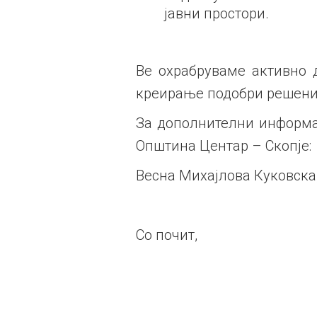
јавни простори.
Ве охрабруваме активно д
креирање подобри решениј
За дополнителни информац
Општина Центар – Скопје:
Весна Михајлова Куковска
Со почит,