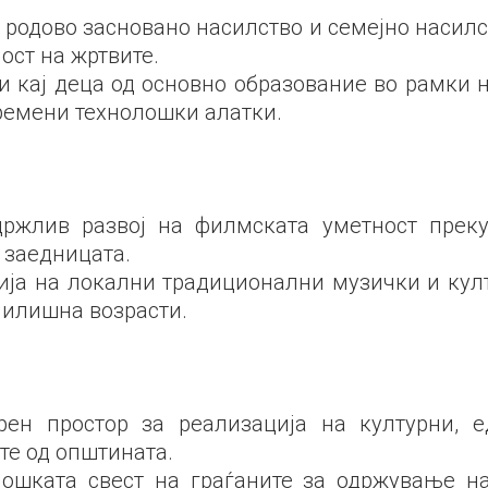
родово засновано насилство и семејно насилс
ост на жртвите.
 кај деца од основно образование во рамки 
ремени технолошки алатки.
држлив развој на филмската уметност
прек
 заедницата.
ија
на
локални традиционални музички и култ
чилишна возрасти.
орен
простор за
реализација
на културни
, 
те од општината.
ошката свест на граѓаните за одржување на