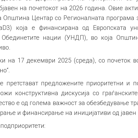
бјавен на почетокот на 2026 година. Овие акт
а Општина Центар со Регионалната програма 
D3) која е финансирана од Европската уни
 Обединетите нации (УНДП), во која Општи
иво.
и на 17 декември 2025 (среда), со почеток во
о“.
се претстават предложените приоритетни и п
ожи конструктивна дискусија со граѓанскит
ство е од голема важност за обезбедување тр
рање и финансирање на иницијативи од јавен 
подприоритети: