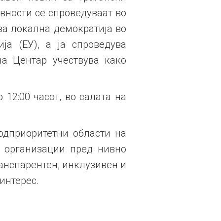
ивности се спроведуваат во
за локална демократија во
ја (ЕУ), а ја спроведува
на Центар учествува како
 12:00 часот, во салата на
одприоритетни области на
е организации пред нивно
анспарентен, инклузивен и
интерес.