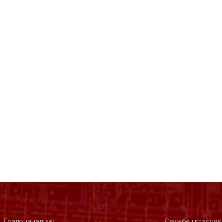
Градоначалник
Службен гласник