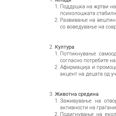
Поддршка на жртви на 
психолошката стабилн
Развивање на вештини
со воведување на сов
Култура
Поттикнување самоо
согласно потребите на
Афирмација
и промоц
акцент на децата од у
Животна средина
Заживување на
отв
активности на граѓани
Подигнување на екол