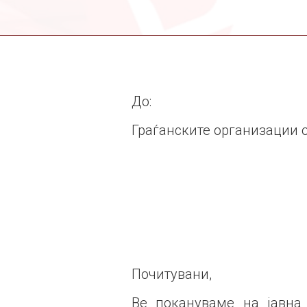
матично.
До:
Граѓанските организации 
Почитувани,
Ве покануваме на јавна