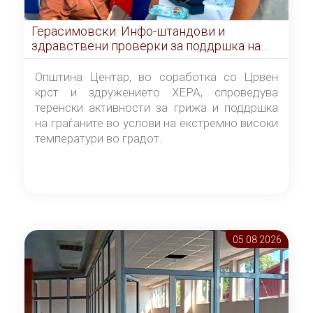
Герасимовски: Инфо-штандови и
здравствени проверки за поддршка на
граѓаните во услови на топлотен бран
Општина Центар, во соработка со Црвен
крст и здружението ХЕРА, спроведува
теренски активности за грижа и поддршка
на граѓаните во услови на екстремно високи
температури во градот.
05.08 2026