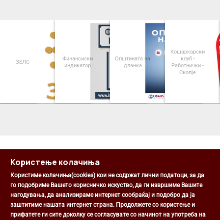
Кошаркарски
Финансиски
Општината на
клуб -
ЗЕЛС
индикатор
дланка
Работнички -
Скопје
<
>
Користење колачиња
Користиме колачиња(cookies) кои не содржат лични податоци, за да
го подобриме Вашето корисничко искуство, да ги извршиме Вашите
нагодувања, да анализираме интернет сообраќај и подобро да ја
Општина Центар
заштитиме нашата интернет страна. Продолжете со користење и
Михаил Цоков бр. 1, Скопје
прифатете ги сите доколку се согласувате со начинот на употреба на