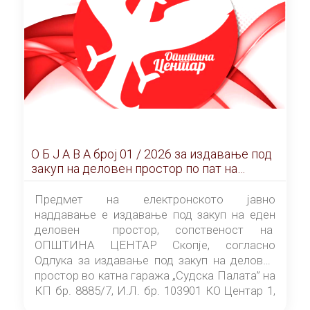
О Б Ј А В А брoj 01 / 2026 за издавање под
закуп на деловен простор по пат на
ЕЛЕКТРОНСКО ЈАВНО НАДДАВАЊЕ
Предмет на електронското јавно
наддавање е издавање под закуп на еден
деловен простор, сопственост на
ОПШТИНА ЦЕНТАР Скопје, согласно
Одлука за издавање под закуп на деловен
простор во катна гаража „Судска Палата” на
КП бр. 8885/7, И.Л. бр. 103901 КО Центар 1,
донесена од страна на Советот на