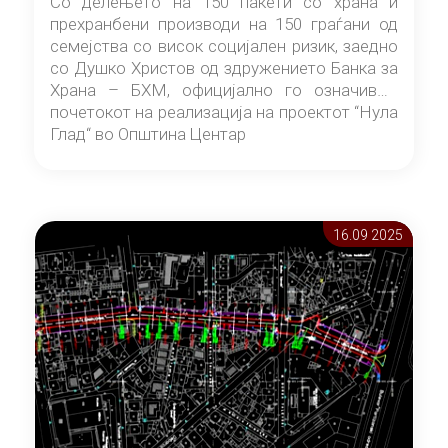
Со делењето на 150 пакети со храна и
прехранбени производи на 150 граѓани од
семејства со висок социјален ризик, заедно
со Душко Христов од здружението Банка за
Храна – БХМ, официјално го означивме
почетокот на реализација на проектот “Нула
Глад“ во Општина Центар
16.09 2025