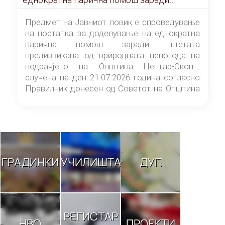
штетата предизвикана од природната
непогода на подрачјето на Општина
Предмет на Јавниот повик е спроведување
Центар-Скопје случена на ден 21.07.2026
на постапка за доделување на еднократна
година
парична помош заради штетата
предизвикана од природната непогода на
подрачјето на Општина Центар-Скопје
случена на ден 21.07.2026 година согласно
Правилник донесен од Советот на Општина
Центар-Скопје („Службен гласник на
Општина Центар-Скопје“ број 9/26).
ГРАДИНКИ
УЧИЛИШТА
ДУП
РЕГИСТАР
НВО
ПРОЕКТИ