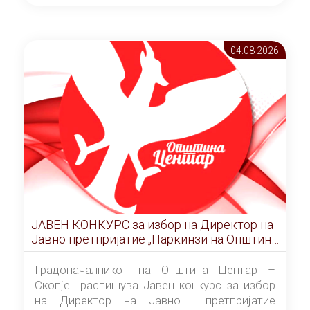
ОПШТИНА ЦЕНТАР Скопје Скопје
(„Службен гласник на Општина Центар
Скопје” број 9/2026), за времетраење од 3
04.08 2026
(три) години од денот на потпишувањето на
Договорот за закуп со најповолниот
понудувач.
ЈАВЕН КОНКУРС за избор на Директор на
Јавно претпријатие „Паркинзи на Општина
Центар“ – Скопје
Градоначалникот на Општина Центар –
Скопје распишува Јавен конкурс за избор
на Директор на Јавно претпријатие