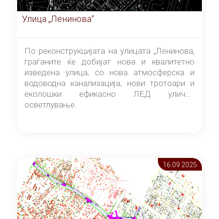
Улица „Ленинова“
По реконструкцијата на улицата „Ленинова,
граѓаните ќе добијат нова и квалитетно
изведена улица, со нова атмосферска и
водоводна канализација, нови тротоари и
еколошки ефикасно ЛЕД улично
осветлување.
16.09 2025