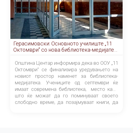
Герасимовски: Основното училиште „11
Октомври" со нова библиотека-медијатека
од септември
Општина Центар информира дека во ООУ „11
Октомври" се финализира уредувањето на
новиот простор наменет за библиотека-
медијатека. Учениците од септември ќе
имаат современа библиотека, место каде
што ќе можат да го поминуваат своето
слободно време, да позајмуваат книги, да
читаат и да разменуваат идеи.