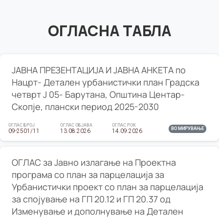
ОГЛАСНА ТАБЛА
ЈАВНА ПРЕЗЕНТАЦИЈА И ЈАВНА АНКЕТА по
Нацрт- Детален урбанистички план Градска
четврт Ј 05- Барутана, Општина Центар-
Скопје, плански период 2025-2030
ОГЛАС БРОЈ
ОГЛАС ОБЈАВА
ОГЛАС РОК
ВО МИРУВАЊЕ
09-2501/11
13.08.2026
14.09.2026
ОГЛАС за Јавно излагање на Проектна
програма со план за парцелација за
Урбанистички проект со план за парцелација
за спојување на ГП 20.12 и ГП 20.37 од
Изменување и дополнување на Детален