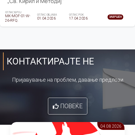
„Св. Кирил и Методиј"
ОГЛАС БРОЈ
ОГЛАС ОБЈАВА
ОГЛАС РОК
MK-MOF-01-W-
ЗАВРШЕН
01.04.2026
17.04.2026
26-RFQ.
КОНТАКТИРАЈТЕ НЕ
Пријавување на проблем, давање предлози
ПОВЕЌЕ
04.08 2026