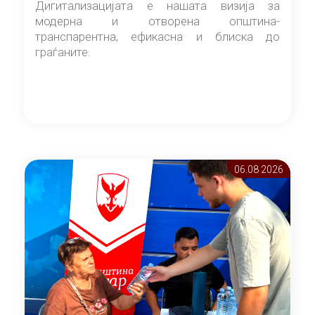
Дигитализацијата е нашата визија за
модерна и отворена општина-
транспарентна, ефикасна и блиска до
граѓаните.
06.08 2026