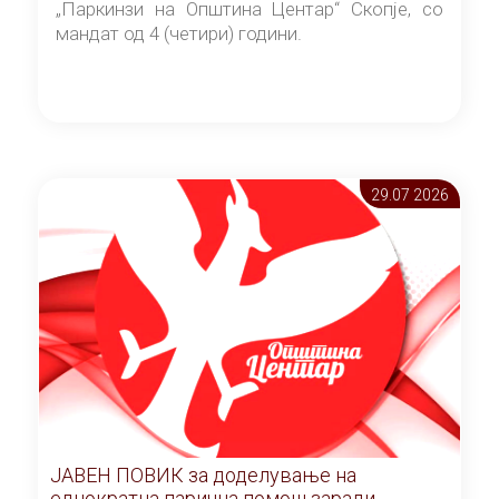
„Паркинзи на Општина Центар“ Скопје, со
мандат од 4 (четири) години.
29.07 2026
ЈАВЕН ПОВИК за доделување на
еднократна парична помош заради