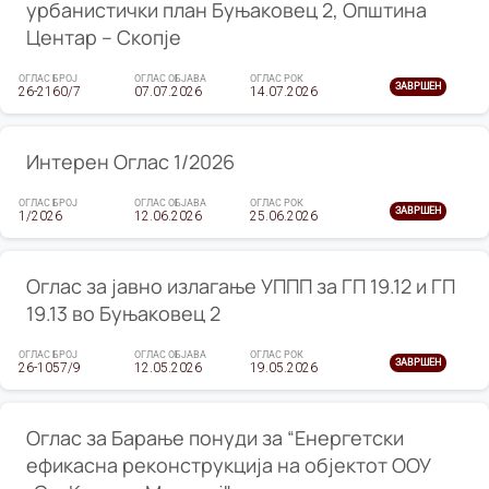
урбанистички план Буњаковец 2, Општина
Центар – Скопје
ОГЛАС БРОЈ
ОГЛАС ОБЈАВА
ОГЛАС РОК
ЗАВРШЕН
26-2160/7
07.07.2026
14.07.2026
Интерен Оглас 1/2026
ОГЛАС БРОЈ
ОГЛАС ОБЈАВА
ОГЛАС РОК
ЗАВРШЕН
1/2026
12.06.2026
25.06.2026
Оглас за јавно излагање УППП за ГП 19.12 и ГП
19.13 во Буњаковец 2
ОГЛАС БРОЈ
ОГЛАС ОБЈАВА
ОГЛАС РОК
ЗАВРШЕН
26-1057/9
12.05.2026
19.05.2026
Оглас за Барање понуди за “Енергетски
ефикасна реконструкција на објектот ООУ