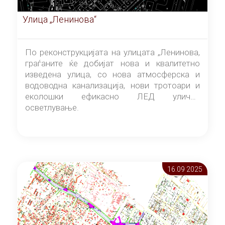
Улица „Ленинова“
По реконструкцијата на улицата „Ленинова,
граѓаните ќе добијат нова и квалитетно
изведена улица, со нова атмосферска и
водоводна канализација, нови тротоари и
еколошки ефикасно ЛЕД улично
осветлување.
16.09 2025