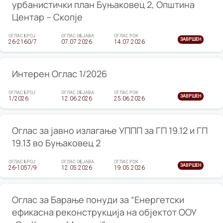
урбанистички план Буњаковец 2, Општина
Центар – Скопје
ОГЛАС БРОЈ
ОГЛАС ОБЈАВА
ОГЛАС РОК
ЗАВРШЕН
26-2160/7
07.07.2026
14.07.2026
Интерен Оглас 1/2026
ОГЛАС БРОЈ
ОГЛАС ОБЈАВА
ОГЛАС РОК
ЗАВРШЕН
1/2026
12.06.2026
25.06.2026
Оглас за јавно излагање УППП за ГП 19.12 и ГП
19.13 во Буњаковец 2
ОГЛАС БРОЈ
ОГЛАС ОБЈАВА
ОГЛАС РОК
ЗАВРШЕН
26-1057/9
12.05.2026
19.05.2026
Оглас за Барање понуди за “Енергетски
ефикасна реконструкција на објектот ООУ