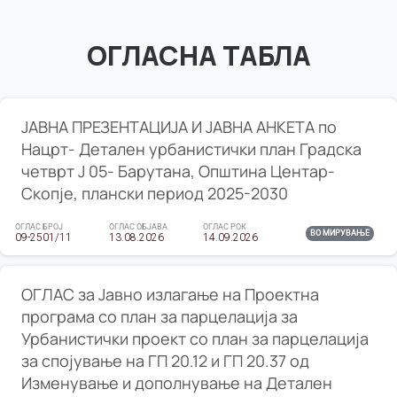
ОГЛАСНА ТАБЛА
ЈАВНА ПРЕЗЕНТАЦИЈА И ЈАВНА АНКЕТА по
Нацрт- Детален урбанистички план Градска
четврт Ј 05- Барутана, Општина Центар-
Скопје, плански период 2025-2030
ОГЛАС БРОЈ
ОГЛАС ОБЈАВА
ОГЛАС РОК
ВО МИРУВАЊЕ
09-2501/11
13.08.2026
14.09.2026
ОГЛАС за Јавно излагање на Проектна
програма со план за парцелација за
Урбанистички проект со план за парцелација
за спојување на ГП 20.12 и ГП 20.37 од
Изменување и дополнување на Детален