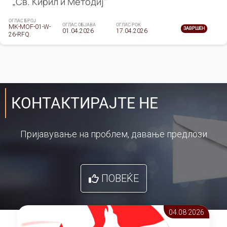
„Св. Кирил и Методиј"
ОГЛАС БРОЈ
ОГЛАС ОБЈАВА
ОГЛАС РОК
MK-MOF-01-W-
ЗАВРШЕН
01.04.2026
17.04.2026
26-RFQ.
КОНТАКТИРАЈТЕ НЕ
Пријавување на проблем, давање предлози
ПОВЕЌЕ
04.08 2026