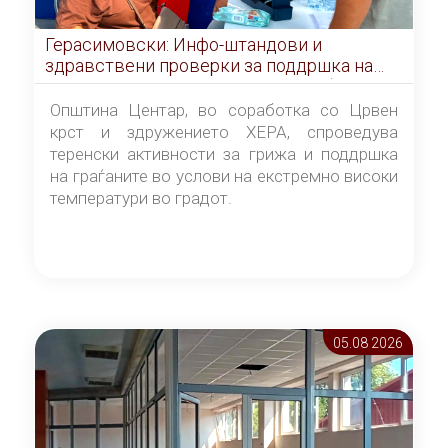
Герасимовски: Инфо-штандови и
здравствени проверки за поддршка на
граѓаните во услови на топлотен бран
Општина Центар, во соработка со Црвен
крст и здружението ХЕРА, спроведува
теренски активности за грижа и поддршка
на граѓаните во услови на екстремно високи
температури во градот.
05.08 2026