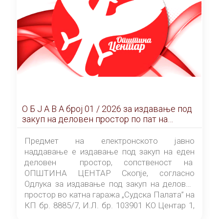
О Б Ј А В А брoj 01 / 2026 за издавање под
закуп на деловен простор по пат на
ЕЛЕКТРОНСКО ЈАВНО НАДДАВАЊЕ
Предмет на електронското јавно
наддавање е издавање под закуп на еден
деловен простор, сопственост на
ОПШТИНА ЦЕНТАР Скопје, согласно
Одлука за издавање под закуп на деловен
простор во катна гаража „Судска Палата” на
КП бр. 8885/7, И.Л. бр. 103901 КО Центар 1,
донесена од страна на Советот на