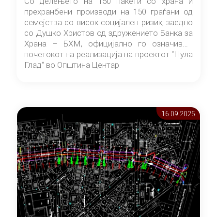
Со делењето на 150 пакети со храна и
прехранбени производи на 150 граѓани од
семејства со висок социјален ризик, заедно
со Душко Христов од здружението Банка за
Храна – БХМ, официјално го означивме
почетокот на реализација на проектот “Нула
Глад“ во Општина Центар
16.09 2025