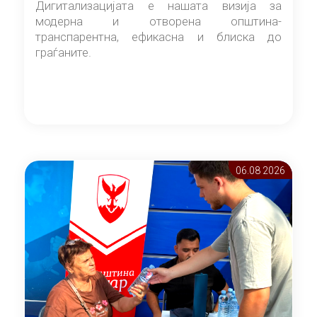
Дигитализацијата е нашата визија за
модерна и отворена општина-
транспарентна, ефикасна и блиска до
граѓаните.
06.08 2026