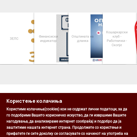
Кошаркарски
Финансиски
Општината на
клуб -
ЗЕЛС
индикатор
дланка
Работнички -
Скопје
<
>
Користење колачиња
Користиме колачиња(cookies) кои не содржат лични податоци, за да
го подобриме Вашето корисничко искуство, да ги извршиме Вашите
нагодувања, да анализираме интернет сообраќај и подобро да ја
Општина Центар
заштитиме нашата интернет страна. Продолжете со користење и
Михаил Цоков бр. 1, Скопје
прифатете ги сите доколку се согласувате со начинот на употреба на