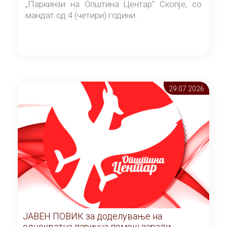
„Паркинзи на Општина Центар“ Скопје, со
мандат од 4 (четири) години.
29.07 2026
ЈАВЕН ПОВИК за доделување на
еднократна парична помош заради