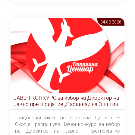
ОПШТИНА ЦЕНТАР Скопје Скопје
(„Службен гласник на Општина Центар
Скопје” број 9/2026), за времетраење од 3
04.08 2026
(три) години од денот на потпишувањето на
Договорот за закуп со најповолниот
понудувач.
ЈАВЕН КОНКУРС за избор на Директор на
Јавно претпријатие „Паркинзи на Општина
Центар“ – Скопје
Градоначалникот на Општина Центар –
Скопје распишува Јавен конкурс за избор
на Директор на Јавно претпријатие