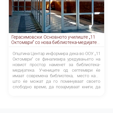
Герасимовски: Основното училиште „11
Октомври" со нова библиотека-медијатека
од септември
Општина Центар информира дека во ООУ „11
Октомври" се финализира уредувањето на
новиот простор наменет за библиотека-
медијатека. Учениците од септември ќе
имаат современа библиотека, место каде
што ќе можат да го поминуваат своето
слободно време, да позајмуваат книги, да
читаат и да разменуваат идеи.