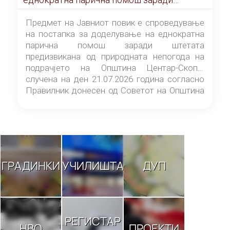
штетата предизвикана од природната
непогода на подрачјето на Општина
Предмет на Јавниот повик е спроведување
Центар-Скопје случена на ден 21.07.2026
на постапка за доделување на еднократна
година
парична помош заради штетата
предизвикана од природната непогода на
подрачјето на Општина Центар-Скопје
случена на ден 21.07.2026 година согласно
Правилник донесен од Советот на Општина
Центар-Скопје („Службен гласник на
Општина Центар-Скопје“ број 9/26).
ГРАДИНКИ
УЧИЛИШТА
ДУП
РЕГИСТАР
НВО
ПРОЕКТИ