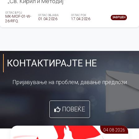
„Св. Кирил и Методиј"
ОГЛАС БРОЈ
ОГЛАС ОБЈАВА
ОГЛАС РОК
MK-MOF-01-W-
ЗАВРШЕН
01.04.2026
17.04.2026
26-RFQ.
КОНТАКТИРАЈТЕ НЕ
Пријавување на проблем, давање предлози
ПОВЕЌЕ
04.08 2026