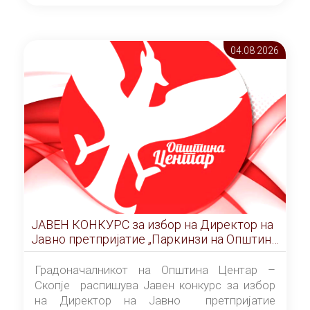
ОПШТИНА ЦЕНТАР Скопје Скопје
(„Службен гласник на Општина Центар
Скопје” број 9/2026), за времетраење од 3
04.08 2026
(три) години од денот на потпишувањето на
Договорот за закуп со најповолниот
понудувач.
ЈАВЕН КОНКУРС за избор на Директор на
Јавно претпријатие „Паркинзи на Општина
Центар“ – Скопје
Градоначалникот на Општина Центар –
Скопје распишува Јавен конкурс за избор
на Директор на Јавно претпријатие