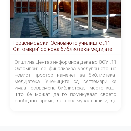
Герасимовски: Основното училиште „11
Октомври" со нова библиотека-медијатека
од септември
Општина Центар информира дека во ООУ „11
Октомври" се финализира уредувањето на
новиот простор наменет за библиотека-
медијатека. Учениците од септември ќе
имаат современа библиотека, место каде
што ќе можат да го поминуваат своето
слободно време, да позајмуваат книги, да
читаат и да разменуваат идеи.