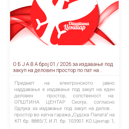
О Б Ј А В А брoj 01 / 2026 за издавање под
закуп на деловен простор по пат на
ЕЛЕКТРОНСКО ЈАВНО НАДДАВАЊЕ
Предмет на електронското јавно
наддавање е издавање под закуп на еден
деловен простор, сопственост на
ОПШТИНА ЦЕНТАР Скопје, согласно
Одлука за издавање под закуп на деловен
простор во катна гаража „Судска Палата” на
КП бр. 8885/7, И.Л. бр. 103901 КО Центар 1,
донесена од страна на Советот на