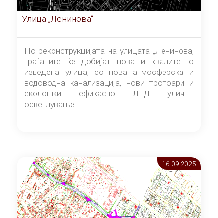
Улица „Ленинова“
По реконструкцијата на улицата „Ленинова,
граѓаните ќе добијат нова и квалитетно
изведена улица, со нова атмосферска и
водоводна канализација, нови тротоари и
еколошки ефикасно ЛЕД улично
осветлување.
16.09 2025