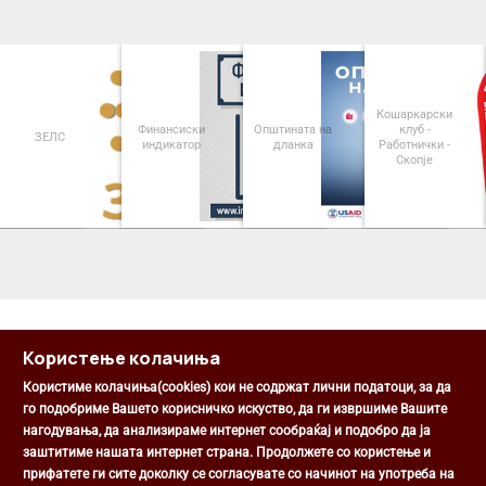
Кошаркарски
Финансиски
Општината на
клуб -
ЗЕЛС
индикатор
дланка
Работнички -
Скопје
<
>
Користење колачиња
Користиме колачиња(cookies) кои не содржат лични податоци, за да
го подобриме Вашето корисничко искуство, да ги извршиме Вашите
нагодувања, да анализираме интернет сообраќај и подобро да ја
Општина Центар
заштитиме нашата интернет страна. Продолжете со користење и
Михаил Цоков бр. 1, Скопје
прифатете ги сите доколку се согласувате со начинот на употреба на