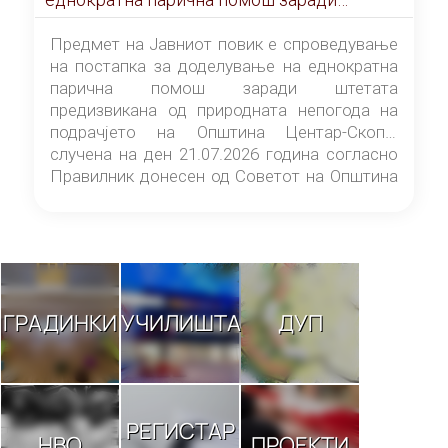
штетата предизвикана од природната
непогода на подрачјето на Општина
Предмет на Јавниот повик е спроведување
Центар-Скопје случена на ден 21.07.2026
на постапка за доделување на еднократна
година
парична помош заради штетата
предизвикана од природната непогода на
подрачјето на Општина Центар-Скопје
случена на ден 21.07.2026 година согласно
Правилник донесен од Советот на Општина
Центар-Скопје („Службен гласник на
Општина Центар-Скопје“ број 9/26).
ГРАДИНКИ
УЧИЛИШТА
ДУП
РЕГИСТАР
НВО
ПРОЕКТИ