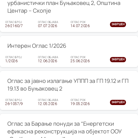
урбанистички план Буњаковец 2, Општина
Центар – Скопје
ОГЛАС БРОЈ
ОГЛАС ОБЈАВА
ОГЛАС РОК
ЗАВРШЕН
26-2160/7
07.07.2026
14.07.2026
Интерен Оглас 1/2026
ОГЛАС БРОЈ
ОГЛАС ОБЈАВА
ОГЛАС РОК
ЗАВРШЕН
1/2026
12.06.2026
25.06.2026
Оглас за јавно излагање УППП за ГП 19.12 и ГП
19.13 во Буњаковец 2
ОГЛАС БРОЈ
ОГЛАС ОБЈАВА
ОГЛАС РОК
ЗАВРШЕН
26-1057/9
12.05.2026
19.05.2026
Оглас за Барање понуди за “Енергетски
ефикасна реконструкција на објектот ООУ