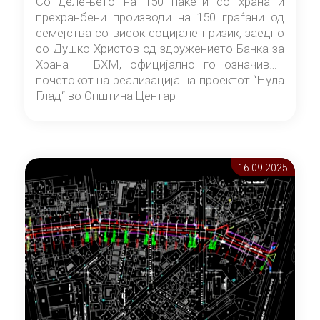
Со делењето на 150 пакети со храна и
прехранбени производи на 150 граѓани од
семејства со висок социјален ризик, заедно
со Душко Христов од здружението Банка за
Храна – БХМ, официјално го означивме
почетокот на реализација на проектот “Нула
Глад“ во Општина Центар
16.09 2025