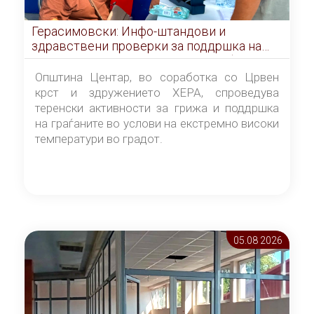
Герасимовски: Инфо-штандови и
здравствени проверки за поддршка на
граѓаните во услови на топлотен бран
Општина Центар, во соработка со Црвен
крст и здружението ХЕРА, спроведува
теренски активности за грижа и поддршка
на граѓаните во услови на екстремно високи
температури во градот.
05.08 2026