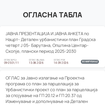
ОГЛАСНА ТАБЛА
ЈАВНА ПРЕЗЕНТАЦИЈА И ЈАВНА АНКЕТА по
Нацрт- Детален урбанистички план Градска
четврт Ј 05- Барутана, Општина Центар-
Скопје, плански период 2025-2030
ОГЛАС БРОЈ
ОГЛАС ОБЈАВА
ОГЛАС РОК
ВО МИРУВАЊЕ
09-2501/11
13.08.2026
14.09.2026
ОГЛАС за Јавно излагање на Проектна
програма со план за парцелација за
Урбанистички проект со план за парцелација
за спојување на ГП 20.12 и ГП 20.37 од
Изменување и дополнување на Детален