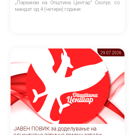
„Паркинзи на Општина Центар“ Скопје, со
мандат од 4 (четири) години.
29.07 2026
ЈАВЕН ПОВИК за доделување на
еднократна парична помош заради