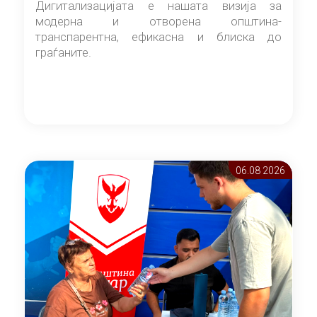
Дигитализацијата е нашата визија за
модерна и отворена општина-
транспарентна, ефикасна и блиска до
граѓаните.
06.08 2026