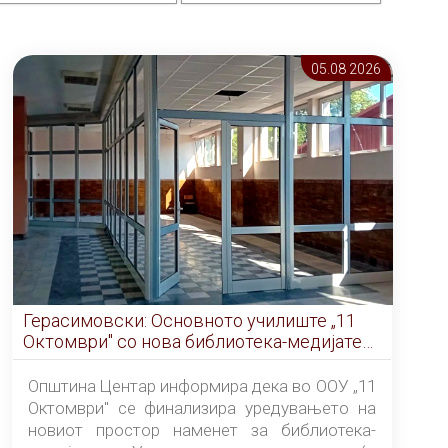
05.08 2026
Герасимовски: Основното училиште „11
Октомври" со нова библиотека-медијатека
од септември
Општина Центар информира дека во ООУ „11
Октомври" се финализира уредувањето на
новиот простор наменет за библиотека-