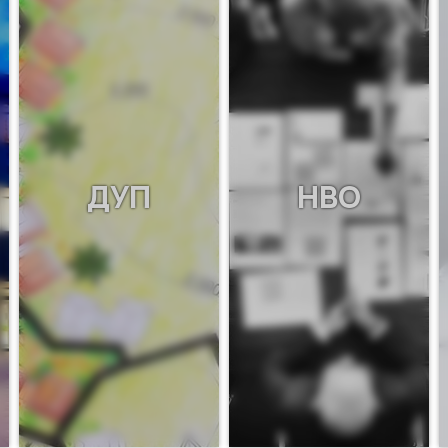
ДУП
НВО