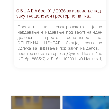
О Б Ј А В А брoj 01 / 2026 за издавање под
закуп на деловен простор по пат на
ЕЛЕКТРОНСКО ЈАВНО НАДДАВАЊЕ
Предмет на електронското јавно
наддавање е издавање под закуп на еден
деловен простор, сопственост на
ОПШТИНА ЦЕНТАР Скопје, согласно
Одлука за издавање под закуп на деловен
простор во катна гаража „Судска Палата” на
КП бр. 8885/7, И.Л. бр. 103901 КО Центар 1,
донесена од страна на Советот на
ОПШТИНА ЦЕНТАР Скопје Скопје
(„Службен гласник на Општина Центар
Скопје” број 9/2026), за времетраење од 3
(три) години од денот на потпишувањето на
Договорот за закуп со најповолниот
понудувач.