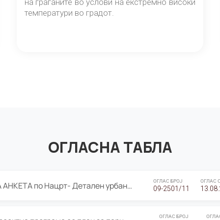
на граѓаните во услови на екстремно високи
температури во градот.
ОГЛАСНА ТАБЛА
ОГЛАС БРОЈ
ОГЛАС 
ЈАВНА ПРЕЗЕНТАЦИЈА И ЈАВНА АНКЕТА по Нацрт- Детален урбанистички план Градска четврт Ј 05- Барутана, Општина Центар- Скопје, плански период 2025-2030
09-2501/11
13.08
ОГЛАС БРОЈ
ОГЛА