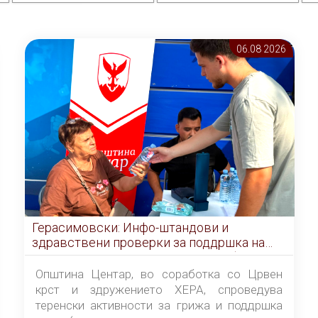
06.08 2026
Герасимовски: Инфо-штандови и
здравствени проверки за поддршка на
граѓаните во услови на топлотен бран
Општина Центар, во соработка со Црвен
крст и здружението ХЕРА, спроведува
теренски активности за грижа и поддршка