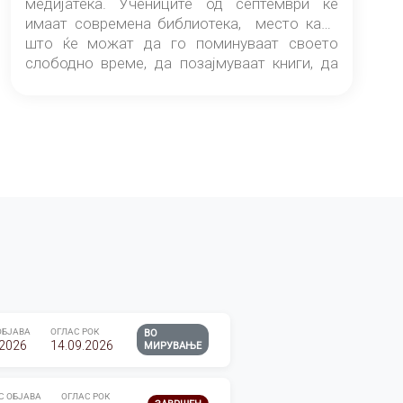
медијатека. Учениците од септември ќе
имаат современа библиотека, место каде
што ќе можат да го поминуваат своето
слободно време, да позајмуваат книги, да
читаат и да разменуваат идеи.
ОБЈАВА
ОГЛАС РОК
ВО
.2026
14.09.2026
МИРУВАЊЕ
С ОБЈАВА
ОГЛАС РОК