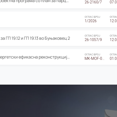
ОГЛАС за Јавно излагање на Проектна програма со план за парцелација за Урбанистички проект со план за парцелација за спојување на ГП 20.12 и ГП 20.37 од Изменување и дополнување на Детален урбанистички план Буњаковец 2, Општина Центар – Скопје
26-2160/7
07.0
ОГЛАС БРОЈ
ОГЛА
1/2026
12.0
ОГЛАС БРОЈ
ОГЛА
а ГП 19.12 и ГП 19.13 во Буњаковец 2
26-1057/9
12.0
ОГЛАС БРОЈ
ОГЛА
Оглас за Барање понуди за “Енергетски ефикасна реконструкција на објектот ООУ „Св. Кирил и Методиј"
MK-MOF-01-W-26-RFQ.
01.0