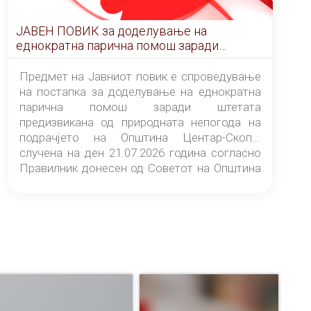
ЈАВЕН ПОВИК за доделување на
еднократна парична помош заради
штетата предизвикана од природната
непогода на подрачјето на Општина
Предмет на Јавниот повик е спроведување
Центар-Скопје случена на ден 21.07.2026
на постапка за доделување на еднократна
година
парична помош заради штетата
предизвикана од природната непогода на
подрачјето на Општина Центар-Скопје
случена на ден 21.07.2026 година согласно
Правилник донесен од Советот на Општина
Центар-Скопје („Службен гласник на
Општина Центар-Скопје“ број 9/26).