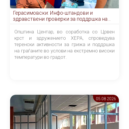
Герасимовски: Инфо-штандови и
здравствени проверки за поддршка на
граѓаните во услови на топлотен бран
Општина Центар, во соработка со Црвен
крст и здружението ХЕРА, спроведува
теренски активности за грижа и поддршка
на граѓаните во услови на екстремно високи
температури во градот.
05.08 2026