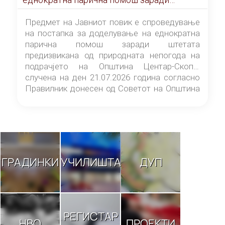
штетата предизвикана од природната
непогода на подрачјето на Општина
Предмет на Јавниот повик е спроведување
Центар-Скопје случена на ден 21.07.2026
на постапка за доделување на еднократна
година
парична помош заради штетата
предизвикана од природната непогода на
подрачјето на Општина Центар-Скопје
случена на ден 21.07.2026 година согласно
Правилник донесен од Советот на Општина
Центар-Скопје („Службен гласник на
Општина Центар-Скопје“ број 9/26).
ГРАДИНКИ
УЧИЛИШТА
ДУП
РЕГИСТАР
НВО
ПРОЕКТИ