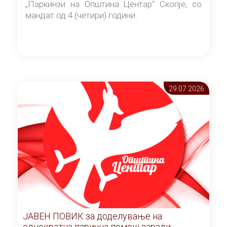
„Паркинзи на Општина Центар“ Скопје, со
мандат од 4 (четири) години.
29.07 2026
ЈАВЕН ПОВИК за доделување на
еднократна парична помош заради