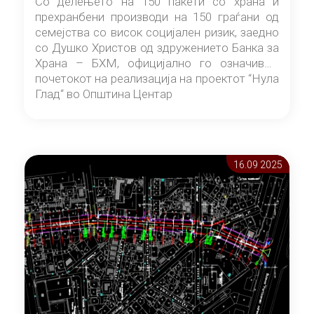
Со делењето на 150 пакети со храна и
прехранбени производи на 150 граѓани од
семејства со висок социјален ризик, заедно
со Душко Христов од здружението Банка за
Храна – БХМ, официјално го означивме
почетокот на реализација на проектот “Нула
Глад“ во Општина Центар
16.09 2025