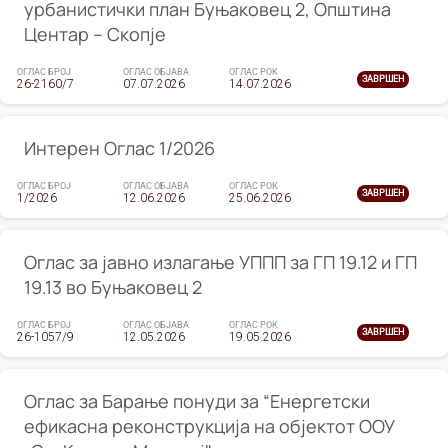
урбанистички план Буњаковец 2, Општина
Центар – Скопје
ОГЛАС БРОЈ
ОГЛАС ОБЈАВА
ОГЛАС РОК
ЗАВРШЕН
26-2160/7
07.07.2026
14.07.2026
Интерен Оглас 1/2026
ОГЛАС БРОЈ
ОГЛАС ОБЈАВА
ОГЛАС РОК
ЗАВРШЕН
1/2026
12.06.2026
25.06.2026
Оглас за јавно излагање УППП за ГП 19.12 и ГП
19.13 во Буњаковец 2
ОГЛАС БРОЈ
ОГЛАС ОБЈАВА
ОГЛАС РОК
ЗАВРШЕН
26-1057/9
12.05.2026
19.05.2026
Оглас за Барање понуди за “Енергетски
ефикасна реконструкција на објектот ООУ