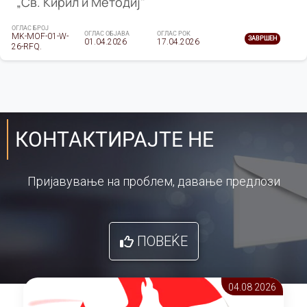
„Св. Кирил и Методиј"
ОГЛАС БРОЈ
ОГЛАС ОБЈАВА
ОГЛАС РОК
MK-MOF-01-W-
ЗАВРШЕН
01.04.2026
17.04.2026
26-RFQ.
КОНТАКТИРАЈТЕ НЕ
Пријавување на проблем, давање предлози
ПОВЕЌЕ
04.08 2026