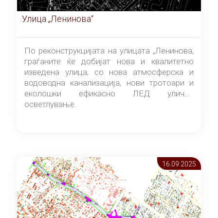
Улица „Ленинова“
По реконструкцијата на улицата „Ленинова,
граѓаните ќе добијат нова и квалитетно
изведена улица, со нова атмосферска и
водоводна канализација, нови тротоари и
еколошки ефикасно ЛЕД улично
осветлување.
16.09 2025