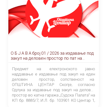
О Б Ј А В А брoj 01 / 2026 за издавање под
закуп на деловен простор по пат на
ЕЛЕКТРОНСКО ЈАВНО НАДДАВАЊЕ
Предмет на електронското јавно
наддавање е издавање под закуп на еден
деловен простор, сопственост на
ОПШТИНА ЦЕНТАР Скопје, согласно
Одлука за издавање под закуп на деловен
простор во катна гаража „Судска Палата” на
КП бр. 8885/7, И.Л. бр. 103901 КО Центар 1,
донесена од страна на Советот на