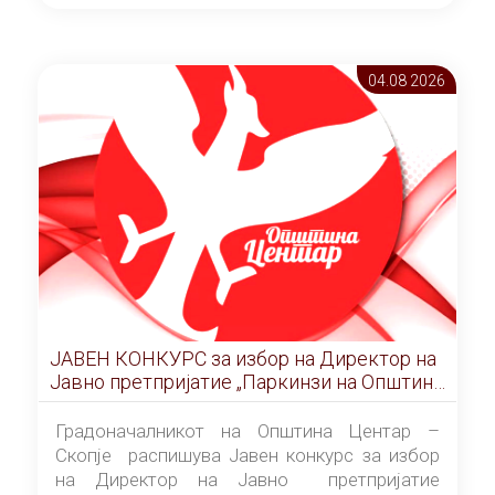
ОПШТИНА ЦЕНТАР Скопје Скопје
(„Службен гласник на Општина Центар
Скопје” број 9/2026), за времетраење од 3
04.08 2026
(три) години од денот на потпишувањето на
Договорот за закуп со најповолниот
понудувач.
ЈАВЕН КОНКУРС за избор на Директор на
Јавно претпријатие „Паркинзи на Општина
Центар“ – Скопје
Градоначалникот на Општина Центар –
Скопје распишува Јавен конкурс за избор
на Директор на Јавно претпријатие