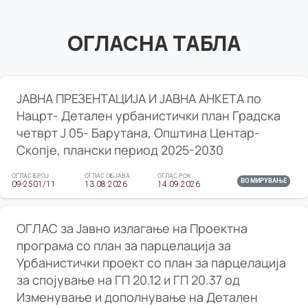
ОГЛАСНА ТАБЛА
ЈАВНА ПРЕЗЕНТАЦИЈА И ЈАВНА АНКЕТА по
Нацрт- Детален урбанистички план Градска
четврт Ј 05- Барутана, Општина Центар-
Скопје, плански период 2025-2030
ОГЛАС БРОЈ
ОГЛАС ОБЈАВА
ОГЛАС РОК
ВО МИРУВАЊЕ
09-2501/11
13.08.2026
14.09.2026
ОГЛАС за Јавно излагање на Проектна
програма со план за парцелација за
Урбанистички проект со план за парцелација
за спојување на ГП 20.12 и ГП 20.37 од
Изменување и дополнување на Детален