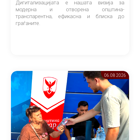
Дигитализацијата е нашата визија за
модерна и отворена општина-
транспарентна, ефикасна и блиска до
граѓаните.
06.08 2026