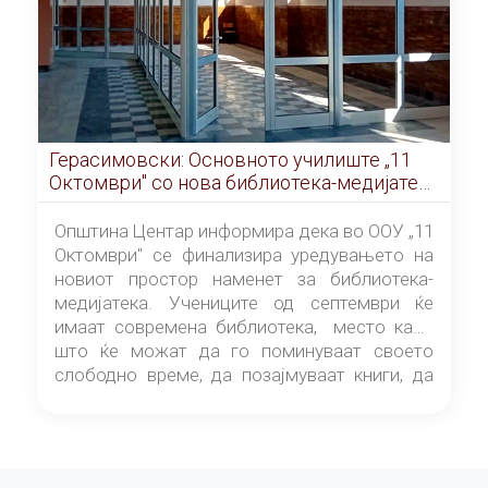
Герасимовски: Основното училиште „11
Октомври" со нова библиотека-медијатека
од септември
Општина Центар информира дека во ООУ „11
Октомври" се финализира уредувањето на
новиот простор наменет за библиотека-
медијатека. Учениците од септември ќе
имаат современа библиотека, место каде
што ќе можат да го поминуваат своето
слободно време, да позајмуваат книги, да
читаат и да разменуваат идеи.