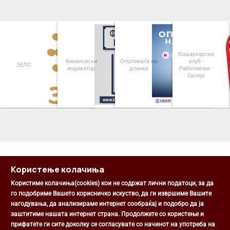
Кошаркарски
Финансиски
Општината на
клуб -
ЗЕЛС
индикатор
дланка
Работнички -
Скопје
<
>
Користење колачиња
Користиме колачиња(cookies) кои не содржат лични податоци, за да
го подобриме Вашето корисничко искуство, да ги извршиме Вашите
нагодувања, да анализираме интернет сообраќај и подобро да ја
Општина Центар
заштитиме нашата интернет страна. Продолжете со користење и
Михаил Цоков бр. 1, Скопје
прифатете ги сите доколку се согласувате со начинот на употреба на