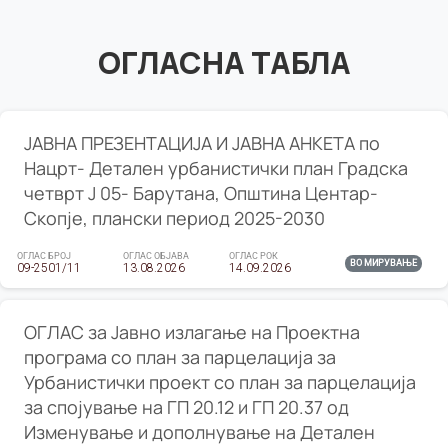
ОГЛАСНА ТАБЛА
ЈАВНА ПРЕЗЕНТАЦИЈА И ЈАВНА АНКЕТА по
Нацрт- Детален урбанистички план Градска
четврт Ј 05- Барутана, Општина Центар-
Скопје, плански период 2025-2030
ОГЛАС БРОЈ
ОГЛАС ОБЈАВА
ОГЛАС РОК
ВО МИРУВАЊЕ
09-2501/11
13.08.2026
14.09.2026
ОГЛАС за Јавно излагање на Проектна
програма со план за парцелација за
Урбанистички проект со план за парцелација
за спојување на ГП 20.12 и ГП 20.37 од
Изменување и дополнување на Детален