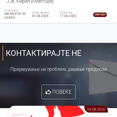
„Св. Кирил и Методиј"
ОГЛАС БРОЈ
ОГЛАС ОБЈАВА
ОГЛАС РОК
MK-MOF-01-W-
ЗАВРШЕН
01.04.2026
17.04.2026
26-RFQ.
КОНТАКТИРАЈТЕ НЕ
Пријавување на проблем, давање предлози
ПОВЕЌЕ
04.08 2026