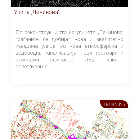
Улица „Ленинова“
По реконструкцијата на улицата „Ленинова,
граѓаните ќе добијат нова и квалитетно
изведена улица, со нова атмосферска и
водоводна канализација, нови тротоари и
еколошки ефикасно ЛЕД улично
осветлување.
16.09 2025