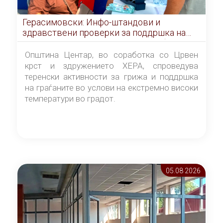
Герасимовски: Инфо-штандови и
здравствени проверки за поддршка на
граѓаните во услови на топлотен бран
Општина Центар, во соработка со Црвен
крст и здружението ХЕРА, спроведува
теренски активности за грижа и поддршка
на граѓаните во услови на екстремно високи
температури во градот.
05.08 2026