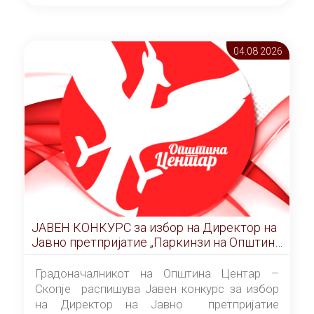
ОПШТИНА ЦЕНТАР Скопје Скопје
(„Службен гласник на Општина Центар
Скопје” број 9/2026), за времетраење од 3
04.08 2026
(три) години од денот на потпишувањето на
Договорот за закуп со најповолниот
понудувач.
ЈАВЕН КОНКУРС за избор на Директор на
Јавно претпријатие „Паркинзи на Општина
Центар“ – Скопје
Градоначалникот на Општина Центар –
Скопје распишува Јавен конкурс за избор
на Директор на Јавно претпријатие