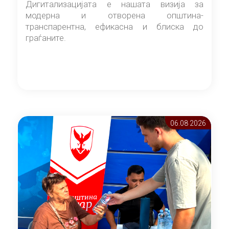
Дигитализацијата е нашата визија за
модерна и отворена општина-
транспарентна, ефикасна и блиска до
граѓаните.
06.08 2026