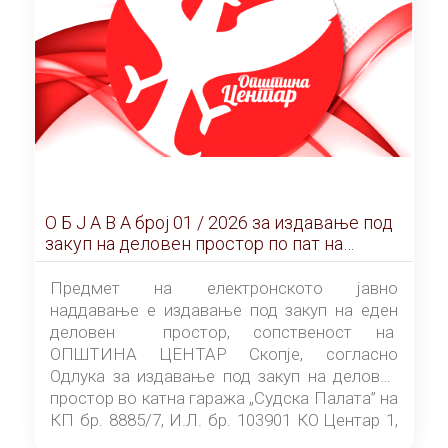
О Б Ј А В А брoj 01 / 2026 за издавање под
закуп на деловен простор по пат на
ЕЛЕКТРОНСКО ЈАВНО НАДДАВАЊЕ
Предмет на електронското јавно
наддавање е издавање под закуп на еден
деловен простор, сопственост на
ОПШТИНА ЦЕНТАР Скопје, согласно
Одлука за издавање под закуп на деловен
простор во катна гаража „Судска Палата” на
КП бр. 8885/7, И.Л. бр. 103901 КО Центар 1,
донесена од страна на Советот на