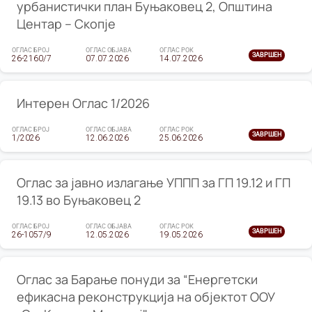
урбанистички план Буњаковец 2, Општина
Центар – Скопје
ОГЛАС БРОЈ
ОГЛАС ОБЈАВА
ОГЛАС РОК
ЗАВРШЕН
26-2160/7
07.07.2026
14.07.2026
Интерен Оглас 1/2026
ОГЛАС БРОЈ
ОГЛАС ОБЈАВА
ОГЛАС РОК
ЗАВРШЕН
1/2026
12.06.2026
25.06.2026
Оглас за јавно излагање УППП за ГП 19.12 и ГП
19.13 во Буњаковец 2
ОГЛАС БРОЈ
ОГЛАС ОБЈАВА
ОГЛАС РОК
ЗАВРШЕН
26-1057/9
12.05.2026
19.05.2026
Оглас за Барање понуди за “Енергетски
ефикасна реконструкција на објектот ООУ