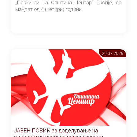
„Паркинзи на Општина Центар“ Скопје, со
мандат од 4 (четири) години.
29.07 2026
ЈАВЕН ПОВИК за доделување на
еднократна парична помош заради