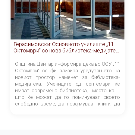
Герасимовски: Основното училиште „11
Октомври" со нова библиотека-медијатека
од септември
Општина Центар информира дека во ООУ „11
Октомври" се финализира уредувањето на
новиот простор наменет за библиотека-
медијатека. Учениците од септември ќе
имаат современа библиотека, место каде
што ќе можат да го поминуваат своето
слободно време, да позајмуваат книги, да
читаат и да разменуваат идеи.