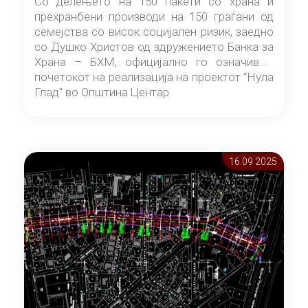
Со делењето на 150 пакети со храна и
прехранбени производи на 150 граѓани од
семејства со висок социјален ризик, заедно
со Душко Христов од здружението Банка за
Храна – БХМ, официјално го означивме
почетокот на реализација на проектот “Нула
Глад“ во Општина Центар
16.09 2025