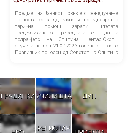
штетата предизвикана од природната
непогода на подрачјето на Општина
Предмет на Јавниот повик е спроведување
Центар-Скопје случена на ден 21.07.2026
на постапка за доделување на еднократна
година
парична помош заради штетата
предизвикана од природната непогода на
подрачјето на Општина Центар-Скопје
случена на ден 21.07.2026 година согласно
Правилник донесен од Советот на Општина
Центар-Скопје („Службен гласник на
Општина Центар-Скопје“ број 9/26).
ГРАДИНКИ
УЧИЛИШТА
ДУП
РЕГИСТАР
НВО
ПРОЕКТИ