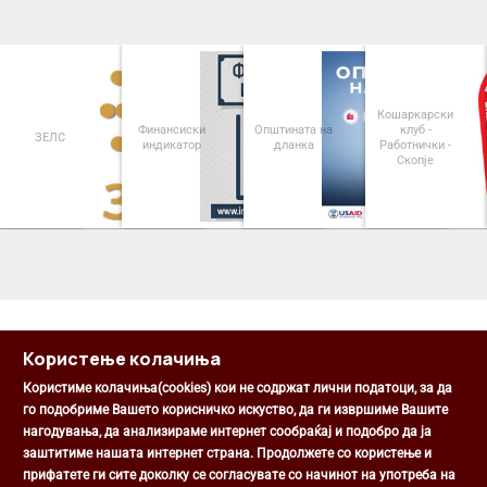
Кошаркарски
Финансиски
Општината на
клуб -
ЗЕЛС
индикатор
дланка
Работнички -
Скопје
<
>
Користење колачиња
Користиме колачиња(cookies) кои не содржат лични податоци, за да
го подобриме Вашето корисничко искуство, да ги извршиме Вашите
нагодувања, да анализираме интернет сообраќај и подобро да ја
Општина Центар
заштитиме нашата интернет страна. Продолжете со користење и
Михаил Цоков бр. 1, Скопје
прифатете ги сите доколку се согласувате со начинот на употреба на