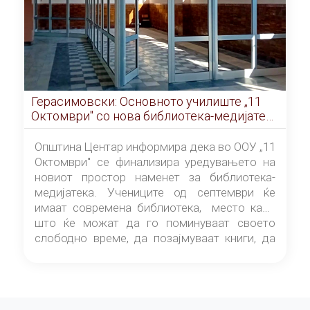
Герасимовски: Основното училиште „11
Октомври" со нова библиотека-медијатека
од септември
Општина Центар информира дека во ООУ „11
Октомври" се финализира уредувањето на
новиот простор наменет за библиотека-
медијатека. Учениците од септември ќе
имаат современа библиотека, место каде
што ќе можат да го поминуваат своето
слободно време, да позајмуваат книги, да
читаат и да разменуваат идеи.