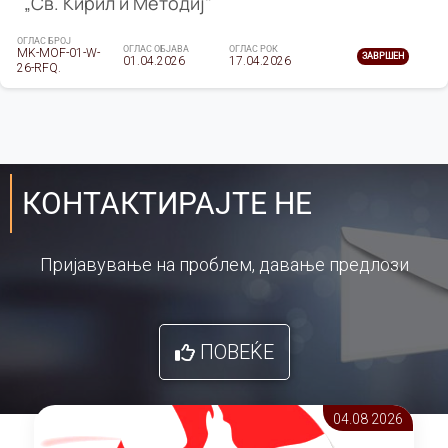
„Св. Кирил и Методиј"
ОГЛАС БРОЈ
ОГЛАС ОБЈАВА
ОГЛАС РОК
MK-MOF-01-W-
ЗАВРШЕН
01.04.2026
17.04.2026
26-RFQ.
КОНТАКТИРАЈТЕ НЕ
Пријавување на проблем, давање предлози
ПОВЕЌЕ
04.08 2026