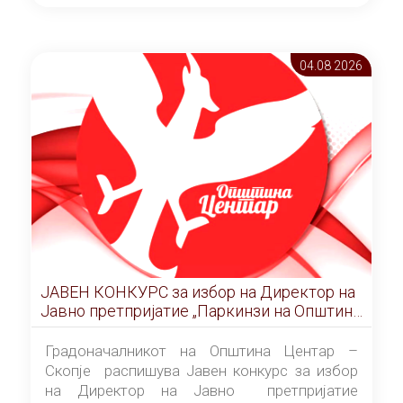
ОПШТИНА ЦЕНТАР Скопје Скопје
(„Службен гласник на Општина Центар
Скопје” број 9/2026), за времетраење од 3
04.08 2026
(три) години од денот на потпишувањето на
Договорот за закуп со најповолниот
понудувач.
ЈАВЕН КОНКУРС за избор на Директор на
Јавно претпријатие „Паркинзи на Општина
Центар“ – Скопје
Градоначалникот на Општина Центар –
Скопје распишува Јавен конкурс за избор
на Директор на Јавно претпријатие