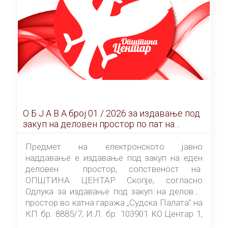
О Б Ј А В А брoj 01 / 2026 за издавање под
закуп на деловен простор по пат на
ЕЛЕКТРОНСКО ЈАВНО НАДДАВАЊЕ
Предмет на електронското јавно
наддавање е издавање под закуп на еден
деловен простор, сопственост на
ОПШТИНА ЦЕНТАР Скопје, согласно
Одлука за издавање под закуп на деловен
простор во катна гаража „Судска Палата” на
КП бр. 8885/7, И.Л. бр. 103901 КО Центар 1,
донесена од страна на Советот на