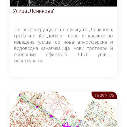
Улица „Ленинова“
По реконструкцијата на улицата „Ленинова,
граѓаните ќе добијат нова и квалитетно
изведена улица, со нова атмосферска и
водоводна канализација, нови тротоари и
еколошки ефикасно ЛЕД улично
осветлување.
16.09 2025