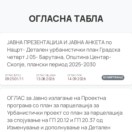
ОГЛАСНА ТАБЛА
ЈАВНА ПРЕЗЕНТАЦИЈА И ЈАВНА АНКЕТА по
Нацрт- Детален урбанистички план Градска
четврт Ј 05- Барутана, Општина Центар-
Скопје, плански период 2025-2030
ОГЛАС БРОЈ
ОГЛАС ОБЈАВА
ОГЛАС РОК
ВО МИРУВАЊЕ
09-2501/11
13.08.2026
14.09.2026
ОГЛАС за Јавно излагање на Проектна
програма со план за парцелација за
Урбанистички проект со план за парцелација
за спојување на ГП 20.12 и ГП 20.37 од
Изменување и дополнување на Детален