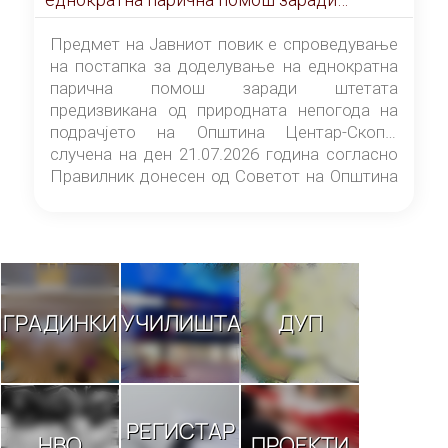
штетата предизвикана од природната
непогода на подрачјето на Општина
Предмет на Јавниот повик е спроведување
Центар-Скопје случена на ден 21.07.2026
на постапка за доделување на еднократна
година
парична помош заради штетата
предизвикана од природната непогода на
подрачјето на Општина Центар-Скопје
случена на ден 21.07.2026 година согласно
Правилник донесен од Советот на Општина
Центар-Скопје („Службен гласник на
Општина Центар-Скопје“ број 9/26).
ГРАДИНКИ
УЧИЛИШТА
ДУП
РЕГИСТАР
НВО
ПРОЕКТИ