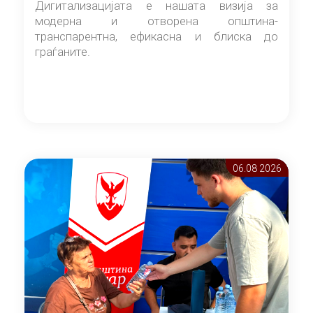
Дигитализацијата е нашата визија за
модерна и отворена општина-
транспарентна, ефикасна и блиска до
граѓаните.
06.08 2026