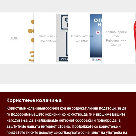
Кошаркарски
Финансиски
Општината на
клуб -
ЗЕЛС
индикатор
дланка
Работнички -
Скопје
<
>
Користење колачиња
Користиме колачиња(cookies) кои не содржат лични податоци, за да
го подобриме Вашето корисничко искуство, да ги извршиме Вашите
нагодувања, да анализираме интернет сообраќај и подобро да ја
Општина Центар
заштитиме нашата интернет страна. Продолжете со користење и
Михаил Цоков бр. 1, Скопје
прифатете ги сите доколку се согласувате со начинот на употреба на