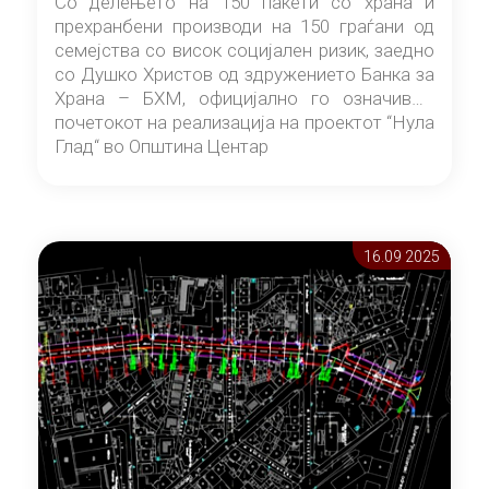
Со делењето на 150 пакети со храна и
прехранбени производи на 150 граѓани од
семејства со висок социјален ризик, заедно
со Душко Христов од здружението Банка за
Храна – БХМ, официјално го означивме
почетокот на реализација на проектот “Нула
Глад“ во Општина Центар
16.09 2025