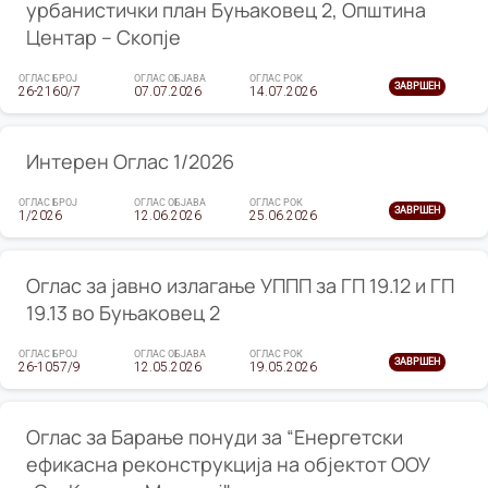
урбанистички план Буњаковец 2, Општина
Центар – Скопје
ОГЛАС БРОЈ
ОГЛАС ОБЈАВА
ОГЛАС РОК
ЗАВРШЕН
26-2160/7
07.07.2026
14.07.2026
Интерен Оглас 1/2026
ОГЛАС БРОЈ
ОГЛАС ОБЈАВА
ОГЛАС РОК
ЗАВРШЕН
1/2026
12.06.2026
25.06.2026
Оглас за јавно излагање УППП за ГП 19.12 и ГП
19.13 во Буњаковец 2
ОГЛАС БРОЈ
ОГЛАС ОБЈАВА
ОГЛАС РОК
ЗАВРШЕН
26-1057/9
12.05.2026
19.05.2026
Оглас за Барање понуди за “Енергетски
ефикасна реконструкција на објектот ООУ