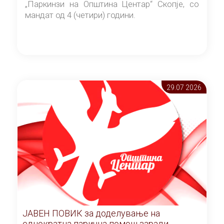
„Паркинзи на Општина Центар“ Скопје, со
мандат од 4 (четири) години.
29.07 2026
ЈАВЕН ПОВИК за доделување на
еднократна парична помош заради