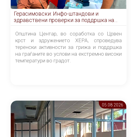
Герасимовски: Инфо-штандови и
здравствени проверки за поддршка на
граѓаните во услови на топлотен бран
Општина Центар, во соработка со Црвен
крст и здружението ХЕРА, спроведува
теренски активности за грижа и поддршка
на граѓаните во услови на екстремно високи
температури во градот.
05.08 2026