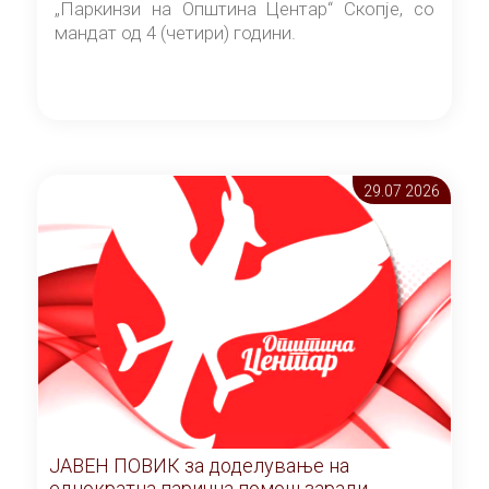
„Паркинзи на Општина Центар“ Скопје, со
мандат од 4 (четири) години.
29.07 2026
ЈАВЕН ПОВИК за доделување на
еднократна парична помош заради