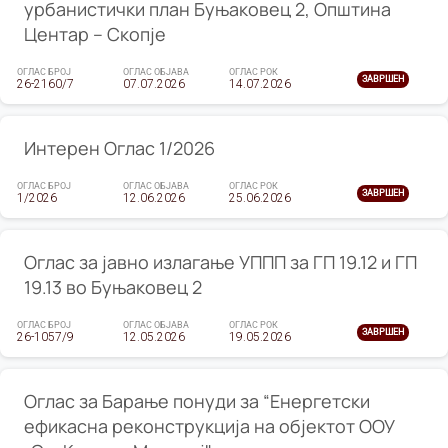
урбанистички план Буњаковец 2, Општина
Центар – Скопје
ОГЛАС БРОЈ
ОГЛАС ОБЈАВА
ОГЛАС РОК
ЗАВРШЕН
26-2160/7
07.07.2026
14.07.2026
Интерен Оглас 1/2026
ОГЛАС БРОЈ
ОГЛАС ОБЈАВА
ОГЛАС РОК
ЗАВРШЕН
1/2026
12.06.2026
25.06.2026
Оглас за јавно излагање УППП за ГП 19.12 и ГП
19.13 во Буњаковец 2
ОГЛАС БРОЈ
ОГЛАС ОБЈАВА
ОГЛАС РОК
ЗАВРШЕН
26-1057/9
12.05.2026
19.05.2026
Оглас за Барање понуди за “Енергетски
ефикасна реконструкција на објектот ООУ