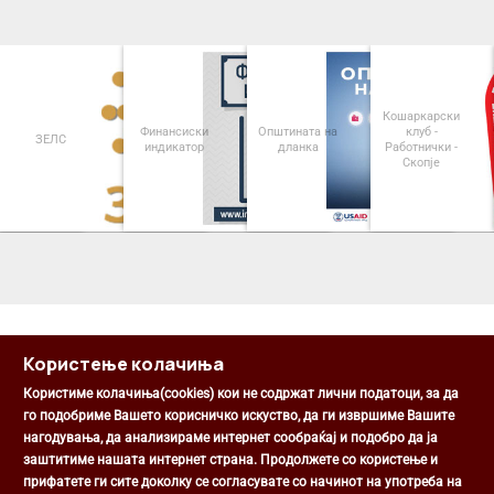
Кошаркарски
Финансиски
Општината на
клуб -
ЗЕЛС
индикатор
дланка
Работнички -
Скопје
<
>
Користење колачиња
Користиме колачиња(cookies) кои не содржат лични податоци, за да
го подобриме Вашето корисничко искуство, да ги извршиме Вашите
нагодувања, да анализираме интернет сообраќај и подобро да ја
Општина Центар
заштитиме нашата интернет страна. Продолжете со користење и
Михаил Цоков бр. 1, Скопје
прифатете ги сите доколку се согласувате со начинот на употреба на