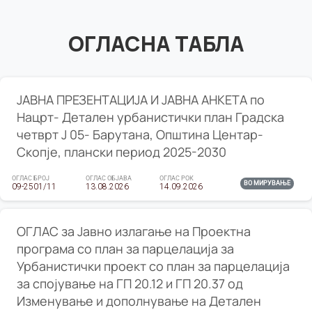
ОГЛАСНА ТАБЛА
ЈАВНА ПРЕЗЕНТАЦИЈА И ЈАВНА АНКЕТА по
Нацрт- Детален урбанистички план Градска
четврт Ј 05- Барутана, Општина Центар-
Скопје, плански период 2025-2030
ОГЛАС БРОЈ
ОГЛАС ОБЈАВА
ОГЛАС РОК
ВО МИРУВАЊЕ
09-2501/11
13.08.2026
14.09.2026
ОГЛАС за Јавно излагање на Проектна
програма со план за парцелација за
Урбанистички проект со план за парцелација
за спојување на ГП 20.12 и ГП 20.37 од
Изменување и дополнување на Детален