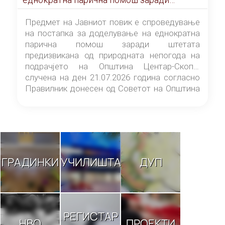
штетата предизвикана од природната
непогода на подрачјето на Општина
Предмет на Јавниот повик е спроведување
Центар-Скопје случена на ден 21.07.2026
на постапка за доделување на еднократна
година
парична помош заради штетата
предизвикана од природната непогода на
подрачјето на Општина Центар-Скопје
случена на ден 21.07.2026 година согласно
Правилник донесен од Советот на Општина
Центар-Скопје („Службен гласник на
Општина Центар-Скопје“ број 9/26).
ГРАДИНКИ
УЧИЛИШТА
ДУП
РЕГИСТАР
НВО
ПРОЕКТИ