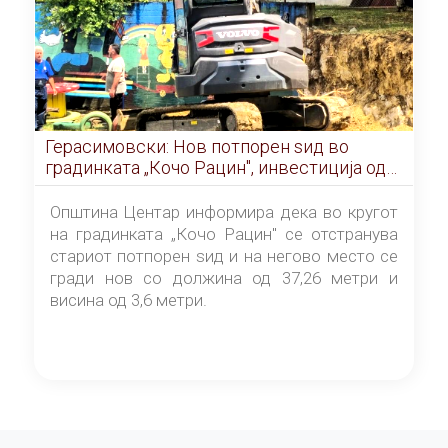
Герасимовски: Нов потпорен ѕид во
градинката „Кочо Рацин", инвестиција од
5,99 милиони денари
Општина Центар информира дека во кругот
на градинката „Кочо Рацин" се отстранува
стариот потпорен ѕид и на негово место се
гради нов со должина од 37,26 метри и
висина од 3,6 метри.