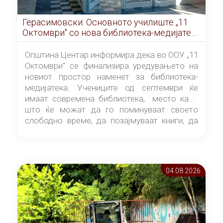
Герасимовски: Основното училиште „11
Октомври" со нова библиотека-медијатека
од септември
Општина Центар информира дека во ООУ „11
Октомври" се финализира уредувањето на
новиот простор наменет за библиотека-
медијатека. Учениците од септември ќе
имаат современа библиотека, место каде
што ќе можат да го поминуваат своето
слободно време, да позајмуваат книги, да
читаат и да разменуваат идеи.
04.08 2026