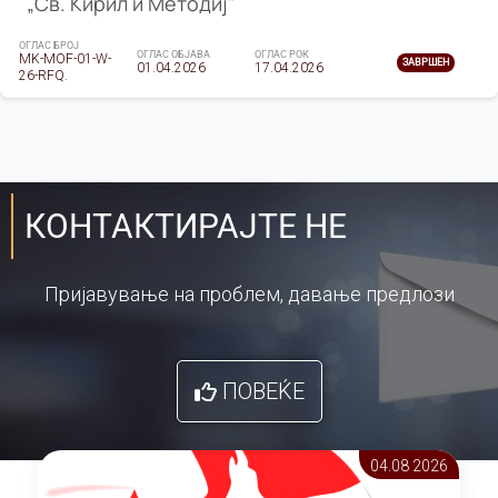
„Св. Кирил и Методиј"
ОГЛАС БРОЈ
ОГЛАС ОБЈАВА
ОГЛАС РОК
MK-MOF-01-W-
ЗАВРШЕН
01.04.2026
17.04.2026
26-RFQ.
КОНТАКТИРАЈТЕ НЕ
Пријавување на проблем, давање предлози
ПОВЕЌЕ
04.08 2026