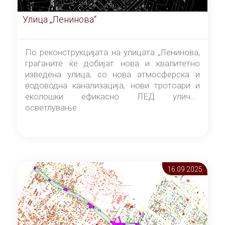
Улица „Ленинова“
По реконструкцијата на улицата „Ленинова,
граѓаните ќе добијат нова и квалитетно
изведена улица, со нова атмосферска и
водоводна канализација, нови тротоари и
еколошки ефикасно ЛЕД улично
осветлување.
16.09 2025