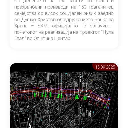
Со делењето на 150 пакети со храна и
прехранбени производи на 150 граѓани од
семејства со висок социјален ризик, заедно
со Душко Христов од здружението Банка за
Храна – БХМ, официјално го означивме
почетокот на реализација на проектот “Нула
Глад“ во Општина Центар
16.09 2025