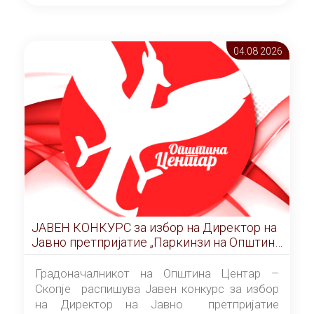
ОПШТИНА ЦЕНТАР Скопје Скопје
(„Службен гласник на Општина Центар
Скопје” број 9/2026), за времетраење од 3
04.08 2026
(три) години од денот на потпишувањето на
Договорот за закуп со најповолниот
понудувач.
ЈАВЕН КОНКУРС за избор на Директор на
Јавно претпријатие „Паркинзи на Општина
Центар“ – Скопје
Градоначалникот на Општина Центар –
Скопје распишува Јавен конкурс за избор
на Директор на Јавно претпријатие