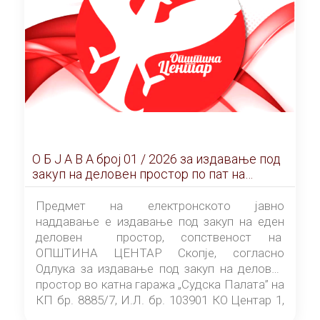
О Б Ј А В А брoj 01 / 2026 за издавање под
закуп на деловен простор по пат на
ЕЛЕКТРОНСКО ЈАВНО НАДДАВАЊЕ
Предмет на електронското јавно
наддавање е издавање под закуп на еден
деловен простор, сопственост на
ОПШТИНА ЦЕНТАР Скопје, согласно
Одлука за издавање под закуп на деловен
простор во катна гаража „Судска Палата” на
КП бр. 8885/7, И.Л. бр. 103901 КО Центар 1,
донесена од страна на Советот на