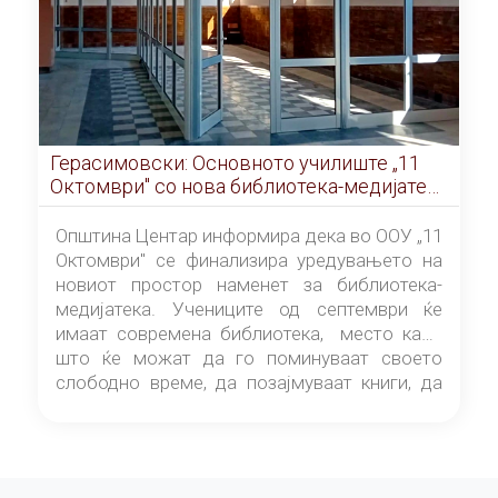
Герасимовски: Основното училиште „11
Октомври" со нова библиотека-медијатека
од септември
Општина Центар информира дека во ООУ „11
Октомври" се финализира уредувањето на
новиот простор наменет за библиотека-
медијатека. Учениците од септември ќе
имаат современа библиотека, место каде
што ќе можат да го поминуваат своето
слободно време, да позајмуваат книги, да
читаат и да разменуваат идеи.