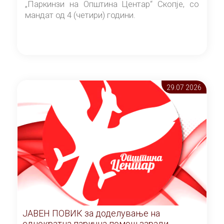
„Паркинзи на Општина Центар“ Скопје, со
мандат од 4 (четири) години.
29.07 2026
ЈАВЕН ПОВИК за доделување на
еднократна парична помош заради