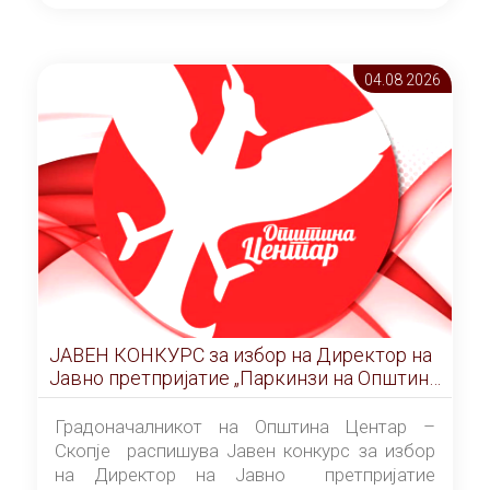
ОПШТИНА ЦЕНТАР Скопје Скопје
(„Службен гласник на Општина Центар
Скопје” број 9/2026), за времетраење од 3
04.08 2026
(три) години од денот на потпишувањето на
Договорот за закуп со најповолниот
понудувач.
ЈАВЕН КОНКУРС за избор на Директор на
Јавно претпријатие „Паркинзи на Општина
Центар“ – Скопје
Градоначалникот на Општина Центар –
Скопје распишува Јавен конкурс за избор
на Директор на Јавно претпријатие