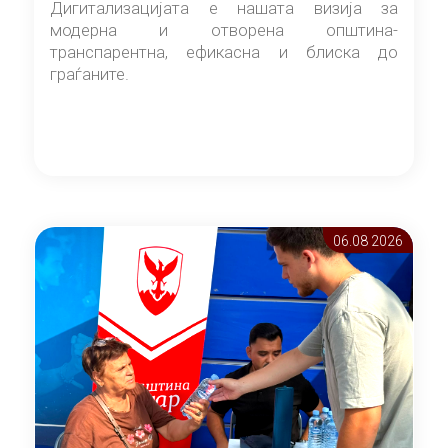
Дигитализацијата е нашата визија за
модерна и отворена општина-
транспарентна, ефикасна и блиска до
граѓаните.
06.08 2026