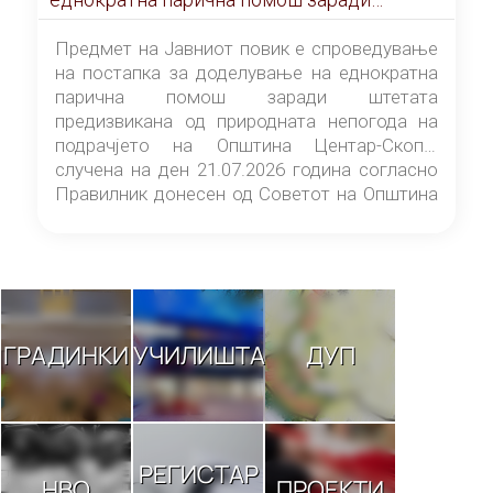
штетата предизвикана од природната
непогода на подрачјето на Општина
Предмет на Јавниот повик е спроведување
Центар-Скопје случена на ден 21.07.2026
на постапка за доделување на еднократна
година
парична помош заради штетата
предизвикана од природната непогода на
подрачјето на Општина Центар-Скопје
случена на ден 21.07.2026 година согласно
Правилник донесен од Советот на Општина
Центар-Скопје („Службен гласник на
Општина Центар-Скопје“ број 9/26).
ГРАДИНКИ
УЧИЛИШТА
ДУП
РЕГИСТАР
НВО
ПРОЕКТИ