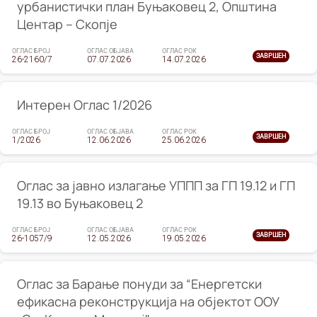
урбанистички план Буњаковец 2, Општина
Центар – Скопје
ОГЛАС БРОЈ
ОГЛАС ОБЈАВА
ОГЛАС РОК
ЗАВРШЕН
26-2160/7
07.07.2026
14.07.2026
Интерен Оглас 1/2026
ОГЛАС БРОЈ
ОГЛАС ОБЈАВА
ОГЛАС РОК
ЗАВРШЕН
1/2026
12.06.2026
25.06.2026
Оглас за јавно излагање УППП за ГП 19.12 и ГП
19.13 во Буњаковец 2
ОГЛАС БРОЈ
ОГЛАС ОБЈАВА
ОГЛАС РОК
ЗАВРШЕН
26-1057/9
12.05.2026
19.05.2026
Оглас за Барање понуди за “Енергетски
ефикасна реконструкција на објектот ООУ