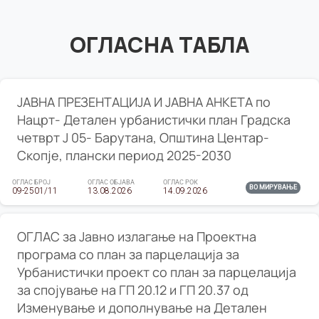
ОГЛАСНА ТАБЛА
ЈАВНА ПРЕЗЕНТАЦИЈА И ЈАВНА АНКЕТА по
Нацрт- Детален урбанистички план Градска
четврт Ј 05- Барутана, Општина Центар-
Скопје, плански период 2025-2030
ОГЛАС БРОЈ
ОГЛАС ОБЈАВА
ОГЛАС РОК
ВО МИРУВАЊЕ
09-2501/11
13.08.2026
14.09.2026
ОГЛАС за Јавно излагање на Проектна
програма со план за парцелација за
Урбанистички проект со план за парцелација
за спојување на ГП 20.12 и ГП 20.37 од
Изменување и дополнување на Детален