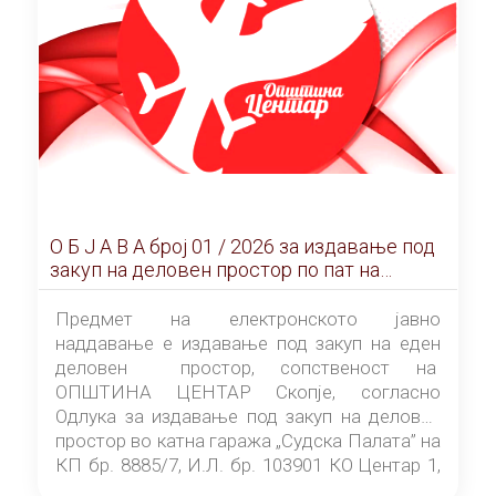
О Б Ј А В А брoj 01 / 2026 за издавање под
закуп на деловен простор по пат на
ЕЛЕКТРОНСКО ЈАВНО НАДДАВАЊЕ
Предмет на електронското јавно
наддавање е издавање под закуп на еден
деловен простор, сопственост на
ОПШТИНА ЦЕНТАР Скопје, согласно
Одлука за издавање под закуп на деловен
простор во катна гаража „Судска Палата” на
КП бр. 8885/7, И.Л. бр. 103901 КО Центар 1,
донесена од страна на Советот на