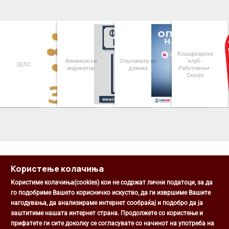
Кошаркарски
Финансиски
Општината на
клуб -
ЗЕЛС
индикатор
дланка
Работнички -
Скопје
<
>
Користење колачиња
Користиме колачиња(cookies) кои не содржат лични податоци, за да
го подобриме Вашето корисничко искуство, да ги извршиме Вашите
нагодувања, да анализираме интернет сообраќај и подобро да ја
Општина Центар
заштитиме нашата интернет страна. Продолжете со користење и
Михаил Цоков бр. 1, Скопје
прифатете ги сите доколку се согласувате со начинот на употреба на