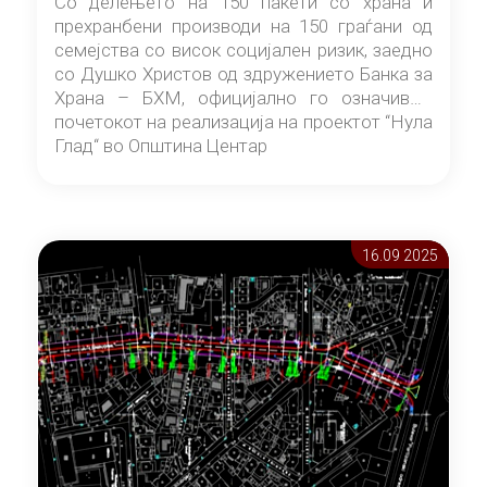
Со делењето на 150 пакети со храна и
прехранбени производи на 150 граѓани од
семејства со висок социјален ризик, заедно
со Душко Христов од здружението Банка за
Храна – БХМ, официјално го означивме
почетокот на реализација на проектот “Нула
Глад“ во Општина Центар
16.09 2025