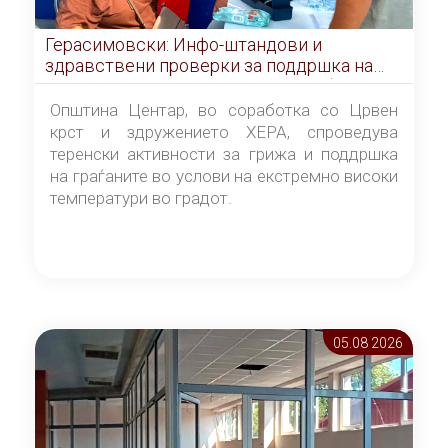
Герасимовски: Инфо-штандови и
здравствени проверки за поддршка на
граѓаните во услови на топлотен бран
Општина Центар, во соработка со Црвен
крст и здружението ХЕРА, спроведува
теренски активности за грижа и поддршка
на граѓаните во услови на екстремно високи
температури во градот.
05.08 2026