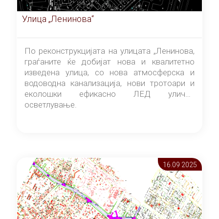
Улица „Ленинова“
По реконструкцијата на улицата „Ленинова,
граѓаните ќе добијат нова и квалитетно
изведена улица, со нова атмосферска и
водоводна канализација, нови тротоари и
еколошки ефикасно ЛЕД улично
осветлување.
16.09 2025