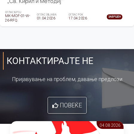
„Св. Кирил и Методиј"
ОГЛАС БРОЈ
ОГЛАС ОБЈАВА
ОГЛАС РОК
MK-MOF-01-W-
ЗАВРШЕН
01.04.2026
17.04.2026
26-RFQ.
КОНТАКТИРАЈТЕ НЕ
Пријавување на проблем, давање предлози
ПОВЕЌЕ
04.08 2026