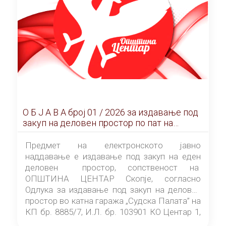
О Б Ј А В А брoj 01 / 2026 за издавање под
закуп на деловен простор по пат на
ЕЛЕКТРОНСКО ЈАВНО НАДДАВАЊЕ
Предмет на електронското јавно
наддавање е издавање под закуп на еден
деловен простор, сопственост на
ОПШТИНА ЦЕНТАР Скопје, согласно
Одлука за издавање под закуп на деловен
простор во катна гаража „Судска Палата” на
КП бр. 8885/7, И.Л. бр. 103901 КО Центар 1,
донесена од страна на Советот на