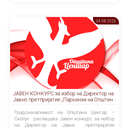
ОПШТИНА ЦЕНТАР Скопје Скопје
(„Службен гласник на Општина Центар
Скопје” број 9/2026), за времетраење од 3
04.08 2026
(три) години од денот на потпишувањето на
Договорот за закуп со најповолниот
понудувач.
ЈАВЕН КОНКУРС за избор на Директор на
Јавно претпријатие „Паркинзи на Општина
Центар“ – Скопје
Градоначалникот на Општина Центар –
Скопје распишува Јавен конкурс за избор
на Директор на Јавно претпријатие