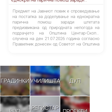
штетата предизвикана од природната
непогода на подрачјето на Општина
Предмет на Јавниот повик е спроведување
Центар-Скопје случена на ден 21.07.2026
на постапка за доделување на еднократна
година
парична помош заради штетата
предизвикана од природната непогода на
подрачјето на Општина Центар-Скопје
случена на ден 21.07.2026 година согласно
Правилник донесен од Советот на Општина
Центар-Скопје („Службен гласник на
Општина Центар-Скопје“ број 9/26).
ГРАДИНКИ
УЧИЛИШТА
ДУП
РЕГИСТАР
НВО
ПРОЕКТИ