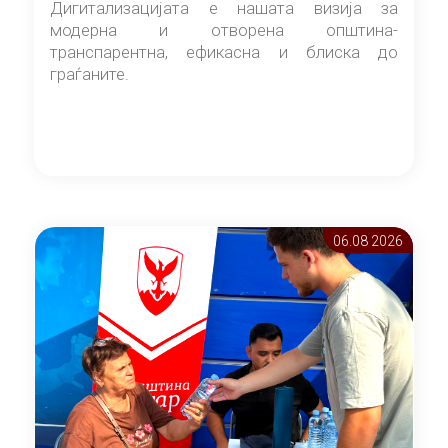
Дигитализацијата е нашата визија за
модерна и отворена општина-
транспарентна, ефикасна и блиска до
граѓаните.
06.08 2026