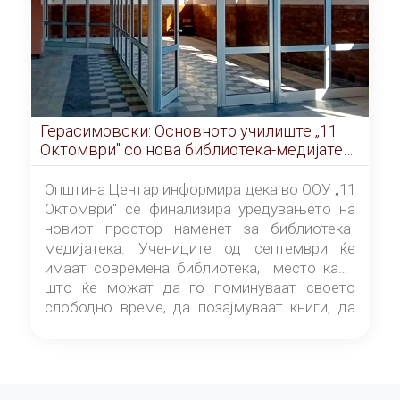
Герасимовски: Основното училиште „11
Октомври" со нова библиотека-медијатека
од септември
Општина Центар информира дека во ООУ „11
Октомври" се финализира уредувањето на
новиот простор наменет за библиотека-
медијатека. Учениците од септември ќе
имаат современа библиотека, место каде
што ќе можат да го поминуваат своето
слободно време, да позајмуваат книги, да
читаат и да разменуваат идеи.