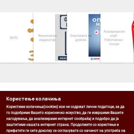
Кошаркарски
Финансиски
Општината на
клуб -
ЗЕЛС
индикатор
дланка
Работнички -
Скопје
<
>
Користење колачиња
Користиме колачиња(cookies) кои не содржат лични податоци, за да
го подобриме Вашето корисничко искуство, да ги извршиме Вашите
нагодувања, да анализираме интернет сообраќај и подобро да ја
Општина Центар
заштитиме нашата интернет страна. Продолжете со користење и
Михаил Цоков бр. 1, Скопје
прифатете ги сите доколку се согласувате со начинот на употреба на