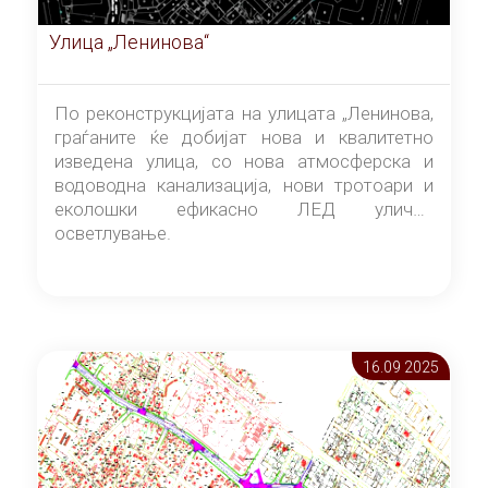
Улица „Ленинова“
По реконструкцијата на улицата „Ленинова,
граѓаните ќе добијат нова и квалитетно
изведена улица, со нова атмосферска и
водоводна канализација, нови тротоари и
еколошки ефикасно ЛЕД улично
осветлување.
16.09 2025