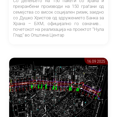
Со делењето на 150 пакети со храна и
прехранбени производи на 150 граѓани од
семејства со висок социјален ризик, заедно
со Душко Христов од здружението Банка за
Храна – БХМ, официјално го означивме
почетокот на реализација на проектот “Нула
Глад“ во Општина Центар
16.09 2025