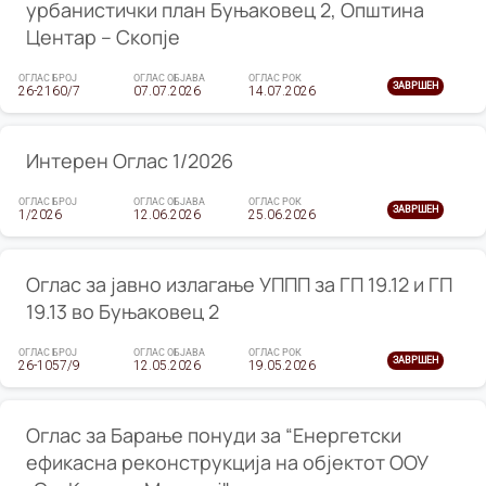
урбанистички план Буњаковец 2, Општина
Центар – Скопје
ОГЛАС БРОЈ
ОГЛАС ОБЈАВА
ОГЛАС РОК
ЗАВРШЕН
26-2160/7
07.07.2026
14.07.2026
Интерен Оглас 1/2026
ОГЛАС БРОЈ
ОГЛАС ОБЈАВА
ОГЛАС РОК
ЗАВРШЕН
1/2026
12.06.2026
25.06.2026
Оглас за јавно излагање УППП за ГП 19.12 и ГП
19.13 во Буњаковец 2
ОГЛАС БРОЈ
ОГЛАС ОБЈАВА
ОГЛАС РОК
ЗАВРШЕН
26-1057/9
12.05.2026
19.05.2026
Оглас за Барање понуди за “Енергетски
ефикасна реконструкција на објектот ООУ