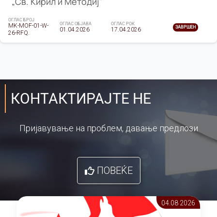
„Св. Кирил и Методиј"
ОГЛАС БРОЈ
ОГЛАС ОБЈАВА
ОГЛАС РОК
MK-MOF-01-W-
ЗАВРШЕН
01.04.2026
17.04.2026
26-RFQ.
КОНТАКТИРАЈТЕ НЕ
Пријавување на проблем, давање предлози
ПОВЕЌЕ
04.08 2026