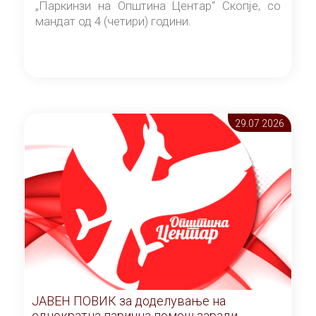
„Паркинзи на Општина Центар“ Скопје, со
мандат од 4 (четири) години.
29.07 2026
ЈАВЕН ПОВИК за доделување на
еднократна парична помош заради