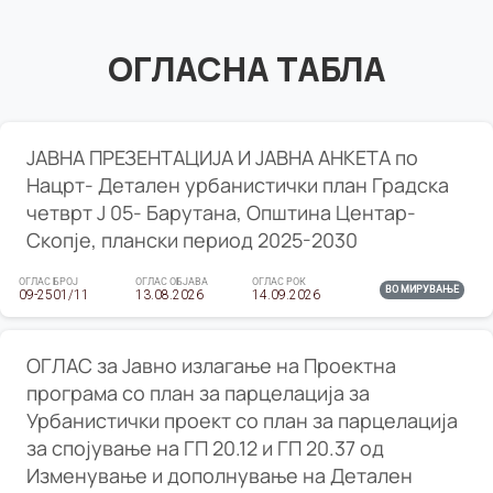
ОГЛАСНА ТАБЛА
ЈАВНА ПРЕЗЕНТАЦИЈА И ЈАВНА АНКЕТА по
Нацрт- Детален урбанистички план Градска
четврт Ј 05- Барутана, Општина Центар-
Скопје, плански период 2025-2030
ОГЛАС БРОЈ
ОГЛАС ОБЈАВА
ОГЛАС РОК
ВО МИРУВАЊЕ
09-2501/11
13.08.2026
14.09.2026
ОГЛАС за Јавно излагање на Проектна
програма со план за парцелација за
Урбанистички проект со план за парцелација
за спојување на ГП 20.12 и ГП 20.37 од
Изменување и дополнување на Детален