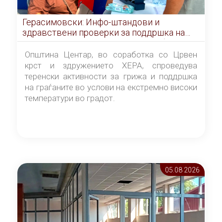
Герасимовски: Инфо-штандови и
здравствени проверки за поддршка на
граѓаните во услови на топлотен бран
Општина Центар, во соработка со Црвен
крст и здружението ХЕРА, спроведува
теренски активности за грижа и поддршка
на граѓаните во услови на екстремно високи
температури во градот.
05.08 2026