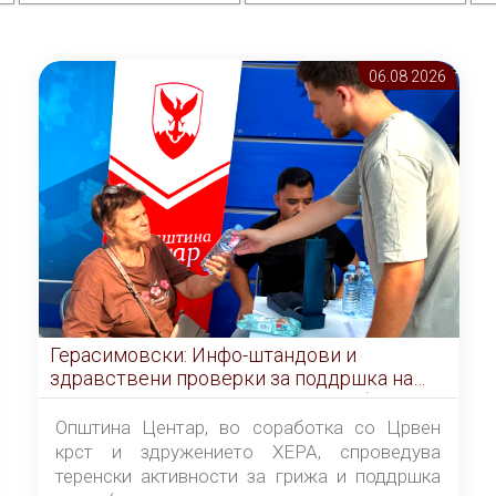
06.08 2026
Герасимовски: Инфо-штандови и
здравствени проверки за поддршка на
граѓаните во услови на топлотен бран
Општина Центар, во соработка со Црвен
крст и здружението ХЕРА, спроведува
теренски активности за грижа и поддршка