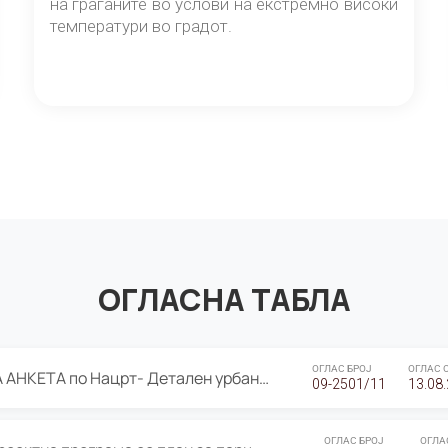
на граѓаните во услови на екстремно високи
температури во градот.
ОГЛАСНА ТАБЛА
ОГЛАС БРОЈ
ОГЛАС 
ЈАВНА ПРЕЗЕНТАЦИЈА И ЈАВНА АНКЕТА по Нацрт- Детален урбанистички план Градска четврт Ј 05- Барутана, Општина Центар- Скопје, плански период 2025-2030
09-2501/11
13.08
ОГЛАС БРОЈ
ОГЛА