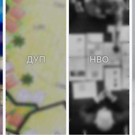
ДУП
НВО