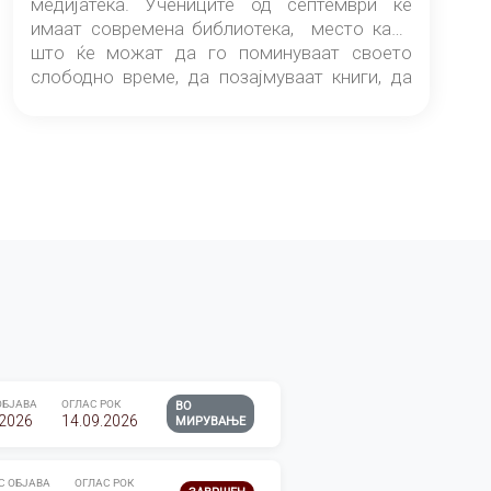
медијатека. Учениците од септември ќе
имаат современа библиотека, место каде
што ќе можат да го поминуваат своето
слободно време, да позајмуваат книги, да
читаат и да разменуваат идеи.
ОБЈАВА
ОГЛАС РОК
ВО
.2026
14.09.2026
МИРУВАЊЕ
С ОБЈАВА
ОГЛАС РОК