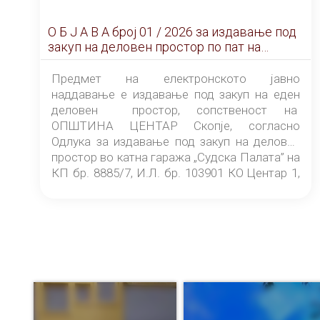
О Б Ј А В А брoj 01 / 2026 за издавање под
закуп на деловен простор по пат на
ЕЛЕКТРОНСКО ЈАВНО НАДДАВАЊЕ
Предмет на електронското јавно
наддавање е издавање под закуп на еден
деловен простор, сопственост на
ОПШТИНА ЦЕНТАР Скопје, согласно
Одлука за издавање под закуп на деловен
простор во катна гаража „Судска Палата” на
КП бр. 8885/7, И.Л. бр. 103901 КО Центар 1,
донесена од страна на Советот на
ОПШТИНА ЦЕНТАР Скопје Скопје
(„Службен гласник на Општина Центар
Скопје” број 9/2026), за времетраење од 3
(три) години од денот на потпишувањето на
Договорот за закуп со најповолниот
понудувач.