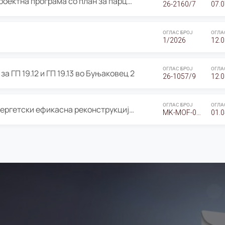
ОГЛАС за Јавно излагање на Проектна програма со план за парцелација за Урбанистички проект со план за парцелација за спојување на ГП 20.12 и ГП 20.37 од Изменување и дополнување на Детален урбанистички план Буњаковец 2, Општина Центар – Скопје
26-2160/7
07.0
ОГЛАС БРОЈ
ОГЛА
1/2026
12.0
ОГЛАС БРОЈ
ОГЛА
а ГП 19.12 и ГП 19.13 во Буњаковец 2
26-1057/9
12.0
ОГЛАС БРОЈ
ОГЛА
Оглас за Барање понуди за “Енергетски ефикасна реконструкција на објектот ООУ „Св. Кирил и Методиј"
MK-MOF-01-W-26-RFQ.
01.0