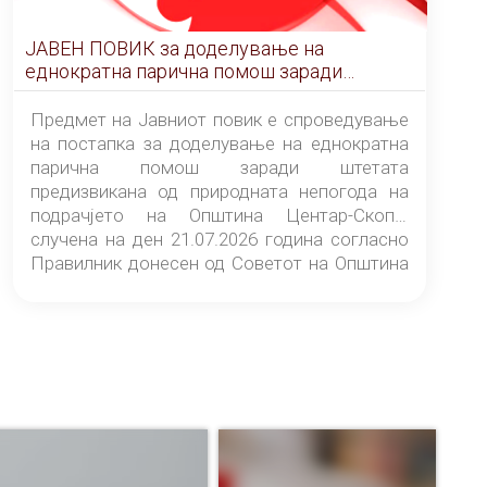
ЈАВЕН ПОВИК за доделување на
еднократна парична помош заради
штетата предизвикана од природната
непогода на подрачјето на Општина
Предмет на Јавниот повик е спроведување
Центар-Скопје случена на ден 21.07.2026
на постапка за доделување на еднократна
година
парична помош заради штетата
предизвикана од природната непогода на
подрачјето на Општина Центар-Скопје
случена на ден 21.07.2026 година согласно
Правилник донесен од Советот на Општина
Центар-Скопје („Службен гласник на
Општина Центар-Скопје“ број 9/26).