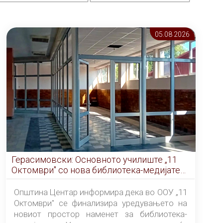
05.08 2026
Герасимовски: Основното училиште „11
Октомври" со нова библиотека-медијатека
од септември
Општина Центар информира дека во ООУ „11
Октомври" се финализира уредувањето на
новиот простор наменет за библиотека-