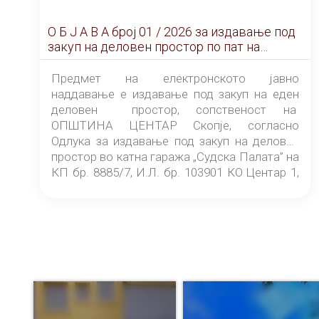
О Б Ј А В А брoj 01 / 2026 за издавање под
закуп на деловен простор по пат на
ЕЛЕКТРОНСКО ЈАВНО НАДДАВАЊЕ
Предмет на електронското јавно
наддавање е издавање под закуп на еден
деловен простор, сопственост на
ОПШТИНА ЦЕНТАР Скопје, согласно
Одлука за издавање под закуп на деловен
простор во катна гаража „Судска Палата” на
КП бр. 8885/7, И.Л. бр. 103901 КО Центар 1,
донесена од страна на Советот на
ОПШТИНА ЦЕНТАР Скопје Скопје
(„Службен гласник на Општина Центар
Скопје” број 9/2026), за времетраење од 3
(три) години од денот на потпишувањето на
Договорот за закуп со најповолниот
понудувач.