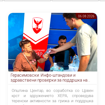
06.08 2026
Герасимовски: Инфо-штандови и
здравствени проверки за поддршка на
граѓаните во услови на топлотен бран
Општина Центар, во соработка со Црвен
крст и здружението ХЕРА, спроведува
теренски активности за грижа и поддршка