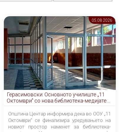
05.08 2026
Герасимовски: Основното училиште „11
Октомври" со нова библиотека-медијатека
од септември
Општина Центар информира дека во ООУ „11
Октомври" се финализира уредувањето на
новиот простор наменет за библиотека-