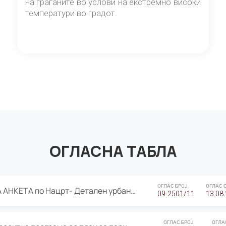
на граѓаните во услови на екстремно високи
температури во градот.
ОГЛАСНА ТАБЛА
ОГЛАС БРОЈ
ОГЛАС 
ЈАВНА ПРЕЗЕНТАЦИЈА И ЈАВНА АНКЕТА по Нацрт- Детален урбанистички план Градска четврт Ј 05- Барутана, Општина Центар- Скопје, плански период 2025-2030
09-2501/11
13.08
ОГЛАС БРОЈ
ОГЛА