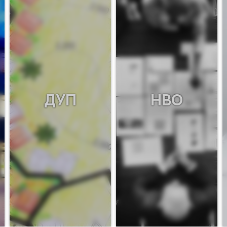
ДУП
НВО