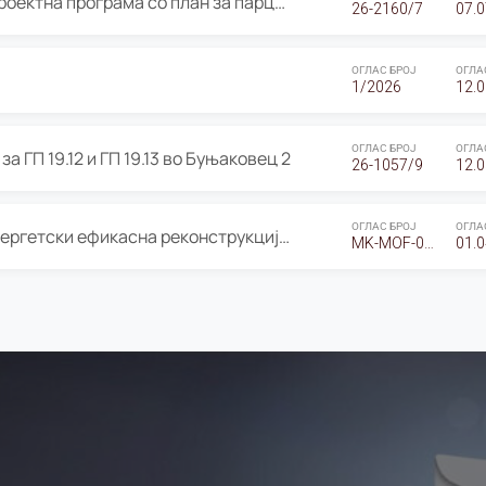
ОГЛАС за Јавно излагање на Проектна програма со план за парцелација за Урбанистички проект со план за парцелација за спојување на ГП 20.12 и ГП 20.37 од Изменување и дополнување на Детален урбанистички план Буњаковец 2, Општина Центар – Скопје
26-2160/7
07.0
ОГЛАС БРОЈ
ОГЛА
1/2026
12.0
ОГЛАС БРОЈ
ОГЛА
а ГП 19.12 и ГП 19.13 во Буњаковец 2
26-1057/9
12.0
ОГЛАС БРОЈ
ОГЛА
Оглас за Барање понуди за “Енергетски ефикасна реконструкција на објектот ООУ „Св. Кирил и Методиј"
MK-MOF-01-W-26-RFQ.
01.0