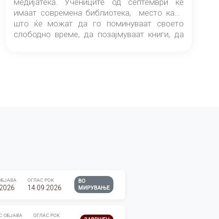
медијатека. Учениците од септември ќе
имаат современа библиотека, место каде
што ќе можат да го поминуваат своето
слободно време, да позајмуваат книги, да
читаат и да разменуваат идеи.
ОБЈАВА
ОГЛАС РОК
ВО
.2026
14.09.2026
МИРУВАЊЕ
С ОБЈАВА
ОГЛАС РОК