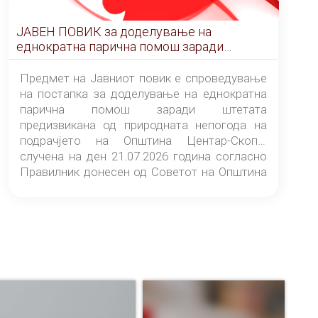
ЈАВЕН ПОВИК за доделување на
еднократна парична помош заради
штетата предизвикана од природната
непогода на подрачјето на Општина
Предмет на Јавниот повик е спроведување
Центар-Скопје случена на ден 21.07.2026
на постапка за доделување на еднократна
година
парична помош заради штетата
предизвикана од природната непогода на
подрачјето на Општина Центар-Скопје
случена на ден 21.07.2026 година согласно
Правилник донесен од Советот на Општина
Центар-Скопје („Службен гласник на
Општина Центар-Скопје“ број 9/26).