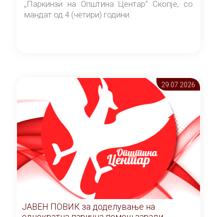
„Паркинзи на Општина Центар“ Скопје, со
мандат од 4 (четири) години.
29.07 2026
ЈАВЕН ПОВИК за доделување на
еднократна парична помош заради