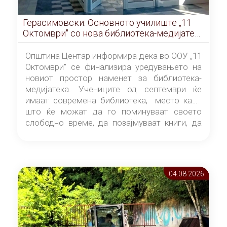
Герасимовски: Основното училиште „11
Октомври" со нова библиотека-медијатека
од септември
Општина Центар информира дека во ООУ „11
Октомври" се финализира уредувањето на
новиот простор наменет за библиотека-
медијатека. Учениците од септември ќе
имаат современа библиотека, место каде
што ќе можат да го поминуваат своето
слободно време, да позајмуваат книги, да
читаат и да разменуваат идеи.
04.08 2026