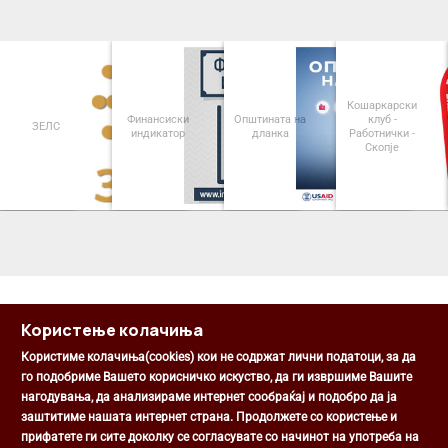
Кошаркарски
Финансиски
Општината на
клуб -
П
ЗЕЛС
индикатор
дланка
Работнички -
Опш
Скопје
<
>
Користење колачиња
Користиме колачиња(cookies) кои не содржат лични податоци, за да
го подобриме Вашето корисничко искуство, да ги извршиме Вашите
нагодувања, да анализираме интернет сообраќај и подобро да ја
Општина Центар
заштитиме нашата интернет страна. Продолжете со користење и
Михаил Цоков бр. 1, Скопје
прифатете ги сите доколку се согласувате со начинот на употреба на