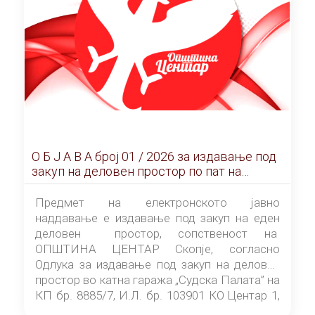
О Б Ј А В А брoj 01 / 2026 за издавање под
закуп на деловен простор по пат на
ЕЛЕКТРОНСКО ЈАВНО НАДДАВАЊЕ
Предмет на електронското јавно
наддавање е издавање под закуп на еден
деловен простор, сопственост на
ОПШТИНА ЦЕНТАР Скопје, согласно
Одлука за издавање под закуп на деловен
простор во катна гаража „Судска Палата” на
КП бр. 8885/7, И.Л. бр. 103901 КО Центар 1,
донесена од страна на Советот на