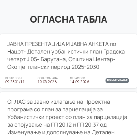
ОГЛАСНА ТАБЛА
ЈАВНА ПРЕЗЕНТАЦИЈА И ЈАВНА АНКЕТА по
Нацрт- Детален урбанистички план Градска
четврт Ј 05- Барутана, Општина Центар-
Скопје, плански период 2025-2030
ОГЛАС БРОЈ
ОГЛАС ОБЈАВА
ОГЛАС РОК
ВО МИРУВАЊЕ
09-2501/11
13.08.2026
14.09.2026
ОГЛАС за Јавно излагање на Проектна
програма со план за парцелација за
Урбанистички проект со план за парцелација
за спојување на ГП 20.12 и ГП 20.37 од
Изменување и дополнување на Детален