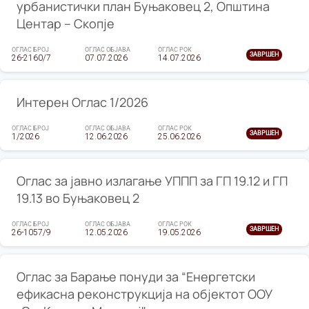
урбанистички план Буњаковец 2, Општина
Центар – Скопје
ОГЛАС БРОЈ
ОГЛАС ОБЈАВА
ОГЛАС РОК
ЗАВРШЕН
26-2160/7
07.07.2026
14.07.2026
Интерен Оглас 1/2026
ОГЛАС БРОЈ
ОГЛАС ОБЈАВА
ОГЛАС РОК
ЗАВРШЕН
1/2026
12.06.2026
25.06.2026
Оглас за јавно излагање УППП за ГП 19.12 и ГП
19.13 во Буњаковец 2
ОГЛАС БРОЈ
ОГЛАС ОБЈАВА
ОГЛАС РОК
ЗАВРШЕН
26-1057/9
12.05.2026
19.05.2026
Оглас за Барање понуди за “Енергетски
ефикасна реконструкција на објектот ООУ