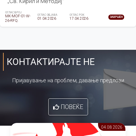
„Св. Кирил и Методиј"
ОГЛАС БРОЈ
ОГЛАС ОБЈАВА
ОГЛАС РОК
MK-MOF-01-W-
ЗАВРШЕН
01.04.2026
17.04.2026
26-RFQ.
КОНТАКТИРАЈТЕ НЕ
Пријавување на проблем, давање предлози
ПОВЕЌЕ
04.08 2026