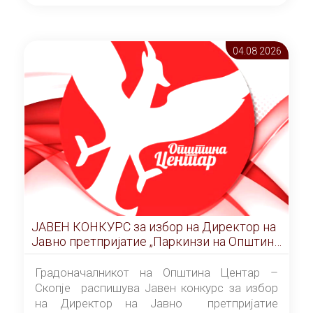
ОПШТИНА ЦЕНТАР Скопје Скопје
(„Службен гласник на Општина Центар
Скопје” број 9/2026), за времетраење од 3
04.08 2026
(три) години од денот на потпишувањето на
Договорот за закуп со најповолниот
понудувач.
ЈАВЕН КОНКУРС за избор на Директор на
Јавно претпријатие „Паркинзи на Општина
Центар“ – Скопје
Градоначалникот на Општина Центар –
Скопје распишува Јавен конкурс за избор
на Директор на Јавно претпријатие