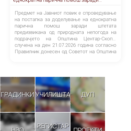
штетата предизвикана од природната
непогода на подрачјето на Општина
Предмет на Јавниот повик е спроведување
Центар-Скопје случена на ден 21.07.2026
на постапка за доделување на еднократна
година
парична помош заради штетата
предизвикана од природната непогода на
подрачјето на Општина Центар-Скопје
случена на ден 21.07.2026 година согласно
Правилник донесен од Советот на Општина
Центар-Скопје („Службен гласник на
Општина Центар-Скопје“ број 9/26).
ГРАДИНКИ
УЧИЛИШТА
ДУП
РЕГИСТАР
НВО
ПРОЕКТИ