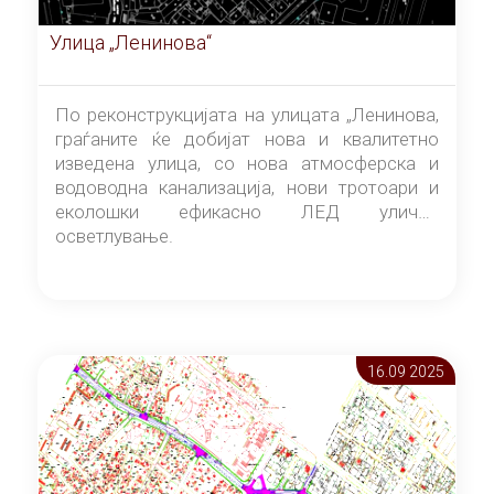
Улица „Ленинова“
По реконструкцијата на улицата „Ленинова,
граѓаните ќе добијат нова и квалитетно
изведена улица, со нова атмосферска и
водоводна канализација, нови тротоари и
еколошки ефикасно ЛЕД улично
осветлување.
16.09 2025