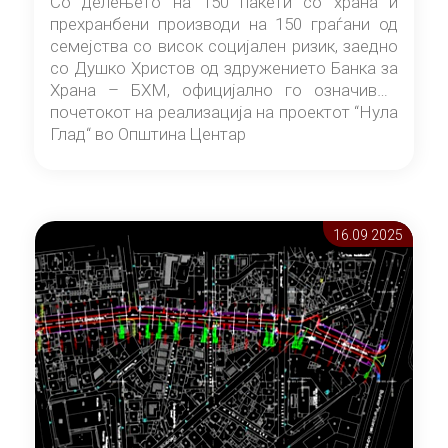
Со делењето на 150 пакети со храна и
прехранбени производи на 150 граѓани од
семејства со висок социјален ризик, заедно
со Душко Христов од здружението Банка за
Храна – БХМ, официјално го означивме
почетокот на реализација на проектот “Нула
Глад“ во Општина Центар
16.09 2025