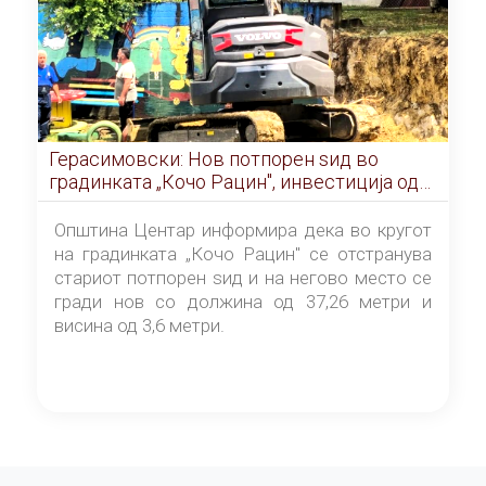
Герасимовски: Нов потпорен ѕид во
градинката „Кочо Рацин", инвестиција од
5,99 милиони денари
Општина Центар информира дека во кругот
на градинката „Кочо Рацин" се отстранува
стариот потпорен ѕид и на негово место се
гради нов со должина од 37,26 метри и
висина од 3,6 метри.