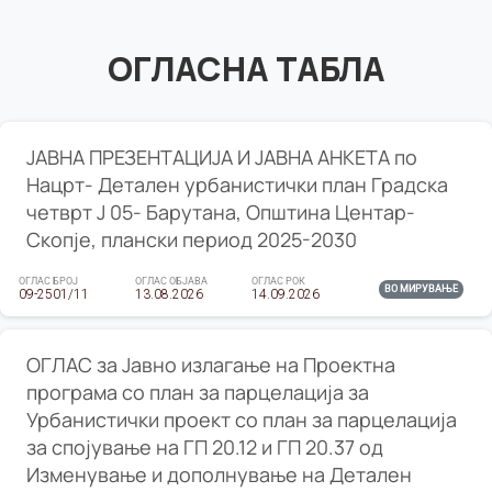
ОГЛАСНА ТАБЛА
ЈАВНА ПРЕЗЕНТАЦИЈА И ЈАВНА АНКЕТА по
Нацрт- Детален урбанистички план Градска
четврт Ј 05- Барутана, Општина Центар-
Скопје, плански период 2025-2030
ОГЛАС БРОЈ
ОГЛАС ОБЈАВА
ОГЛАС РОК
ВО МИРУВАЊЕ
09-2501/11
13.08.2026
14.09.2026
ОГЛАС за Јавно излагање на Проектна
програма со план за парцелација за
Урбанистички проект со план за парцелација
за спојување на ГП 20.12 и ГП 20.37 од
Изменување и дополнување на Детален