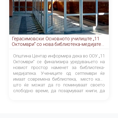
Герасимовски: Основното училиште „11
Октомври" со нова библиотека-медијатека
од септември
Општина Центар информира дека во ООУ „11
Октомври" се финализира уредувањето на
новиот простор наменет за библиотека-
медијатека. Учениците од септември ќе
имаат современа библиотека, место каде
што ќе можат да го поминуваат своето
слободно време, да позајмуваат книги, да
читаат и да разменуваат идеи.