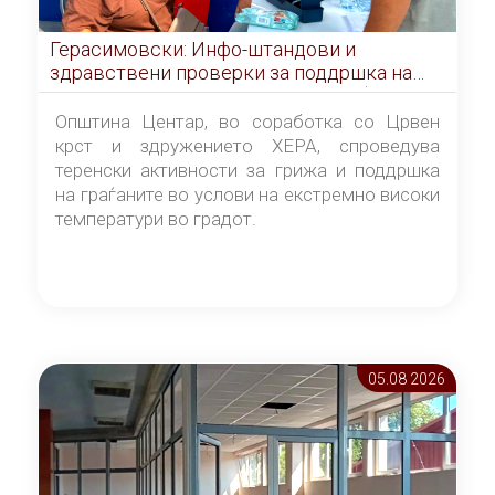
Герасимовски: Инфо-штандови и
здравствени проверки за поддршка на
граѓаните во услови на топлотен бран
Општина Центар, во соработка со Црвен
крст и здружението ХЕРА, спроведува
теренски активности за грижа и поддршка
на граѓаните во услови на екстремно високи
температури во градот.
05.08 2026