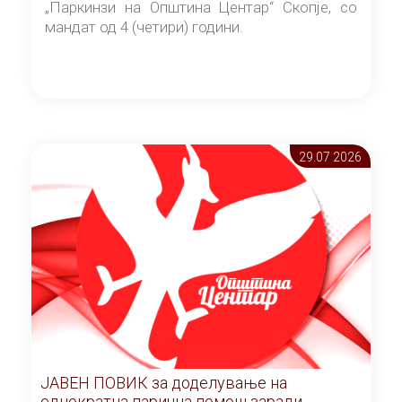
„Паркинзи на Општина Центар“ Скопје, со
мандат од 4 (четири) години.
29.07 2026
ЈАВЕН ПОВИК за доделување на
еднократна парична помош заради