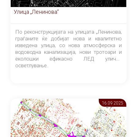
Улица „Ленинова“
По реконструкцијата на улицата „Ленинова,
граѓаните ќе добијат нова и квалитетно
изведена улица, со нова атмосферска и
водоводна канализација, нови тротоари и
еколошки ефикасно ЛЕД улично
осветлување.
16.09 2025