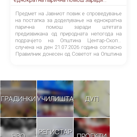
штетата предизвикана од природната
непогода на подрачјето на Општина
Предмет на Јавниот повик е спроведување
Центар-Скопје случена на ден 21.07.2026
на постапка за доделување на еднократна
година
парична помош заради штетата
предизвикана од природната непогода на
подрачјето на Општина Центар-Скопје
случена на ден 21.07.2026 година согласно
Правилник донесен од Советот на Општина
Центар-Скопје („Службен гласник на
Општина Центар-Скопје“ број 9/26).
ГРАДИНКИ
УЧИЛИШТА
ДУП
РЕГИСТАР
НВО
ПРОЕКТИ