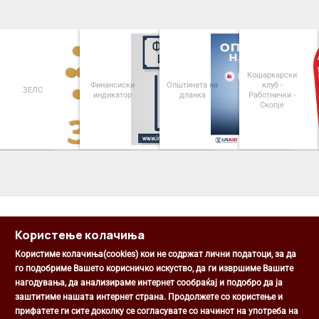
Кошаркарски
Финансиски
Општината на
клуб -
ЗЕЛС
индикатор
дланка
Работнички -
Скопје
<
>
Користење колачиња
Користиме колачиња(cookies) кои не содржат лични податоци, за да
го подобриме Вашето корисничко искуство, да ги извршиме Вашите
нагодувања, да анализираме интернет сообраќај и подобро да ја
Општина Центар
заштитиме нашата интернет страна. Продолжете со користење и
Михаил Цоков бр. 1, Скопје
прифатете ги сите доколку се согласувате со начинот на употреба на