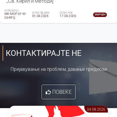
„Св. Кирил и Методиј"
ОГЛАС БРОЈ
ОГЛАС ОБЈАВА
ОГЛАС РОК
MK-MOF-01-W-
ЗАВРШЕН
01.04.2026
17.04.2026
26-RFQ.
КОНТАКТИРАЈТЕ НЕ
Пријавување на проблем, давање предлози
ПОВЕЌЕ
04.08 2026