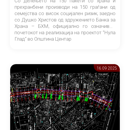
Со делењето на 150 пакети со храна и
прехранбени производи на 150 граѓани од
семејства со висок социјален ризик, заедно
со Душко Христов од здружението Банка за
Храна – БХМ, официјално го означивме
почетокот на реализација на проектот “Нула
Глад“ во Општина Центар
16.09 2025