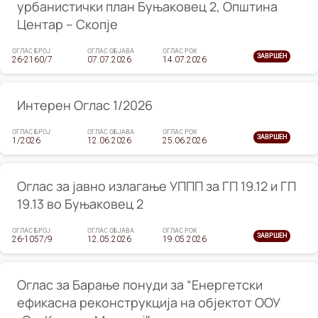
урбанистички план Буњаковец 2, Општина
Центар – Скопје
ОГЛАС БРОЈ
ОГЛАС ОБЈАВА
ОГЛАС РОК
ЗАВРШЕН
26-2160/7
07.07.2026
14.07.2026
Интерен Оглас 1/2026
ОГЛАС БРОЈ
ОГЛАС ОБЈАВА
ОГЛАС РОК
ЗАВРШЕН
1/2026
12.06.2026
25.06.2026
Оглас за јавно излагање УППП за ГП 19.12 и ГП
19.13 во Буњаковец 2
ОГЛАС БРОЈ
ОГЛАС ОБЈАВА
ОГЛАС РОК
ЗАВРШЕН
26-1057/9
12.05.2026
19.05.2026
Оглас за Барање понуди за “Енергетски
ефикасна реконструкција на објектот ООУ