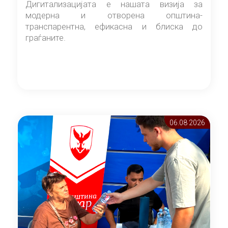
Дигитализацијата е нашата визија за
модерна и отворена општина-
транспарентна, ефикасна и блиска до
граѓаните.
06.08 2026