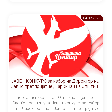
ОПШТИНА ЦЕНТАР Скопје Скопје
(„Службен гласник на Општина Центар
Скопје” број 9/2026), за времетраење од 3
04.08 2026
(три) години од денот на потпишувањето на
Договорот за закуп со најповолниот
понудувач.
ЈАВЕН КОНКУРС за избор на Директор на
Јавно претпријатие „Паркинзи на Општина
Центар“ – Скопје
Градоначалникот на Општина Центар –
Скопје распишува Јавен конкурс за избор
на Директор на Јавно претпријатие