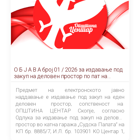
О Б Ј А В А брoj 01 / 2026 за издавање под
закуп на деловен простор по пат на
ЕЛЕКТРОНСКО ЈАВНО НАДДАВАЊЕ
Предмет на електронското јавно
наддавање е издавање под закуп на еден
деловен простор, сопственост на
ОПШТИНА ЦЕНТАР Скопје, согласно
Одлука за издавање под закуп на деловен
простор во катна гаража „Судска Палата” на
КП бр. 8885/7, И.Л. бр. 103901 КО Центар 1,
донесена од страна на Советот на