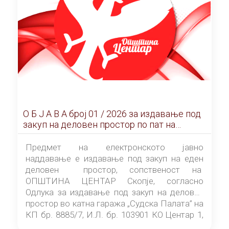
О Б Ј А В А брoj 01 / 2026 за издавање под
закуп на деловен простор по пат на
ЕЛЕКТРОНСКО ЈАВНО НАДДАВАЊЕ
Предмет на електронското јавно
наддавање е издавање под закуп на еден
деловен простор, сопственост на
ОПШТИНА ЦЕНТАР Скопје, согласно
Одлука за издавање под закуп на деловен
простор во катна гаража „Судска Палата” на
КП бр. 8885/7, И.Л. бр. 103901 КО Центар 1,
донесена од страна на Советот на