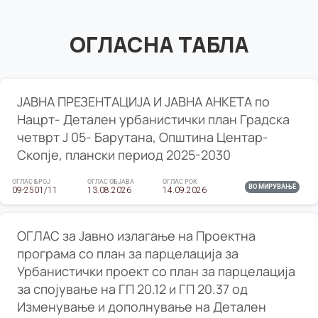
ОГЛАСНА ТАБЛА
ЈАВНА ПРЕЗЕНТАЦИЈА И ЈАВНА АНКЕТА по
Нацрт- Детален урбанистички план Градска
четврт Ј 05- Барутана, Општина Центар-
Скопје, плански период 2025-2030
ОГЛАС БРОЈ
ОГЛАС ОБЈАВА
ОГЛАС РОК
ВО МИРУВАЊЕ
09-2501/11
13.08.2026
14.09.2026
ОГЛАС за Јавно излагање на Проектна
програма со план за парцелација за
Урбанистички проект со план за парцелација
за спојување на ГП 20.12 и ГП 20.37 од
Изменување и дополнување на Детален