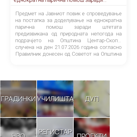
штетата предизвикана од природната
непогода на подрачјето на Општина
Предмет на Јавниот повик е спроведување
Центар-Скопје случена на ден 21.07.2026
на постапка за доделување на еднократна
година
парична помош заради штетата
предизвикана од природната непогода на
подрачјето на Општина Центар-Скопје
случена на ден 21.07.2026 година согласно
Правилник донесен од Советот на Општина
Центар-Скопје („Службен гласник на
Општина Центар-Скопје“ број 9/26).
ГРАДИНКИ
УЧИЛИШТА
ДУП
РЕГИСТАР
НВО
ПРОЕКТИ