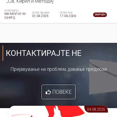
„Св. Кирил и Методиј"
ОГЛАС БРОЈ
ОГЛАС ОБЈАВА
ОГЛАС РОК
MK-MOF-01-W-
ЗАВРШЕН
01.04.2026
17.04.2026
26-RFQ.
КОНТАКТИРАЈТЕ НЕ
Пријавување на проблем, давање предлози
ПОВЕЌЕ
04.08 2026