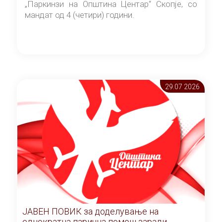
„Паркинзи на Општина Центар“ Скопје, со
мандат од 4 (четири) години.
29.07 2026
ЈАВЕН ПОВИК за доделување на
еднократна парична помош заради