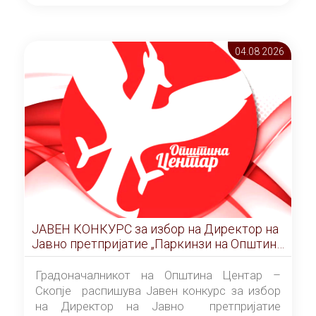
ОПШТИНА ЦЕНТАР Скопје Скопје
(„Службен гласник на Општина Центар
Скопје” број 9/2026), за времетраење од 3
04.08 2026
(три) години од денот на потпишувањето на
Договорот за закуп со најповолниот
понудувач.
ЈАВЕН КОНКУРС за избор на Директор на
Јавно претпријатие „Паркинзи на Општина
Центар“ – Скопје
Градоначалникот на Општина Центар –
Скопје распишува Јавен конкурс за избор
на Директор на Јавно претпријатие