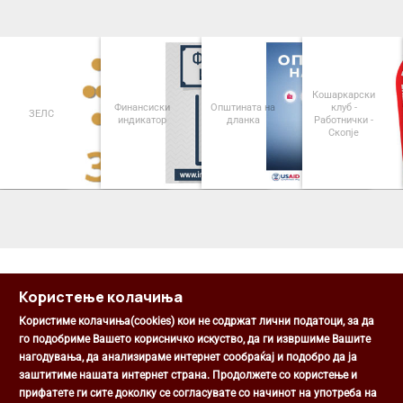
Кошаркарски
Финансиски
Општината на
клуб -
ЗЕЛС
индикатор
дланка
Работнички -
Скопје
<
>
Користење колачиња
Користиме колачиња(cookies) кои не содржат лични податоци, за да
го подобриме Вашето корисничко искуство, да ги извршиме Вашите
нагодувања, да анализираме интернет сообраќај и подобро да ја
Општина Центар
заштитиме нашата интернет страна. Продолжете со користење и
Михаил Цоков бр. 1, Скопје
прифатете ги сите доколку се согласувате со начинот на употреба на