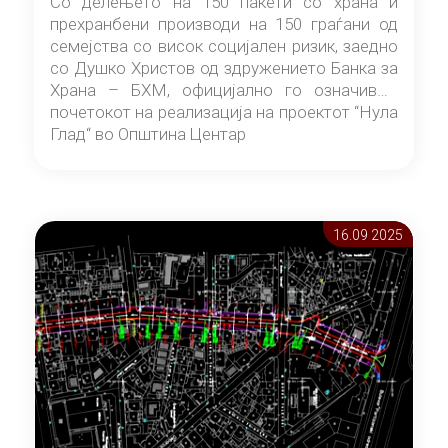
Со делењето на 150 пакети со храна и
прехранбени производи на 150 граѓани од
семејства со висок социјален ризик, заедно
со Душко Христов од здружението Банка за
Храна – БХМ, официјално го означивме
почетокот на реализација на проектот “Нула
Глад“ во Општина Центар
16.09 2025