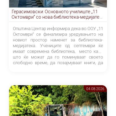
Герасимовски: Основното училиште „11
Октомври" со нова библиотека-медијатека
од септември
Општина Центар информира дека во ООУ „11
Октомври" се финализира уредувањето на
новиот простор наменет за библиотека-
медијатека. Учениците од септември ќе
имаат современа библиотека, место каде
што ќе можат да го поминуваат своето
слободно време, да позајмуваат книги, да
читаат и да разменуваат идеи.
04.08 2026