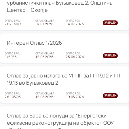
урбанистички план Буњаковец 2, Општина
Центар – Скопје
ОГЛАС БРОЈ
ОГЛАС ОБЈАВА
ОГЛАС РОК
ЗАВРШЕН
26-2160/7
07.07.2026
14.07.2026
Интерен Оглас 1/2026
ОГЛАС БРОЈ
ОГЛАС ОБЈАВА
ОГЛАС РОК
ЗАВРШЕН
1/2026
12.06.2026
25.06.2026
Оглас за јавно излагање УППП за ГП 19.12 и ГП
19.13 во Буњаковец 2
ОГЛАС БРОЈ
ОГЛАС ОБЈАВА
ОГЛАС РОК
ЗАВРШЕН
26-1057/9
12.05.2026
19.05.2026
Оглас за Барање понуди за “Енергетски
ефикасна реконструкција на објектот ООУ