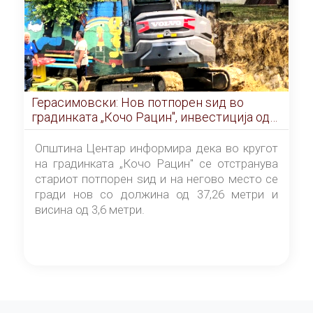
Герасимовски: Нов потпорен ѕид во
градинката „Кочо Рацин", инвестиција од
5,99 милиони денари
Општина Центар информира дека во кругот
на градинката „Кочо Рацин" се отстранува
стариот потпорен ѕид и на негово место се
гради нов со должина од 37,26 метри и
висина од 3,6 метри.