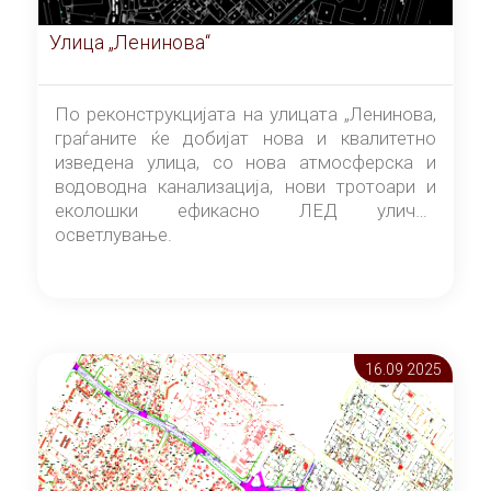
Улица „Ленинова“
По реконструкцијата на улицата „Ленинова,
граѓаните ќе добијат нова и квалитетно
изведена улица, со нова атмосферска и
водоводна канализација, нови тротоари и
еколошки ефикасно ЛЕД улично
осветлување.
16.09 2025