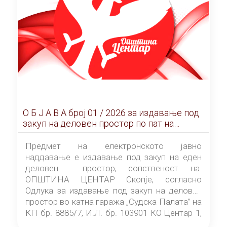
О Б Ј А В А брoj 01 / 2026 за издавање под
закуп на деловен простор по пат на
ЕЛЕКТРОНСКО ЈАВНО НАДДАВАЊЕ
Предмет на електронското јавно
наддавање е издавање под закуп на еден
деловен простор, сопственост на
ОПШТИНА ЦЕНТАР Скопје, согласно
Одлука за издавање под закуп на деловен
простор во катна гаража „Судска Палата” на
КП бр. 8885/7, И.Л. бр. 103901 КО Центар 1,
донесена од страна на Советот на