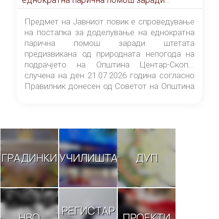
штетата предизвикана од природната
непогода на подрачјето на Општина
Предмет на Јавниот повик е спроведување
Центар-Скопје случена на ден 21.07.2026
на постапка за доделување на еднократна
година
парична помош заради штетата
предизвикана од природната непогода на
подрачјето на Општина Центар-Скопје
случена на ден 21.07.2026 година согласно
Правилник донесен од Советот на Општина
Центар-Скопје („Службен гласник на
Општина Центар-Скопје“ број 9/26).
ГРАДИНКИ
УЧИЛИШТА
ДУП
РЕГИСТАР
НВО
ПРОЕКТИ