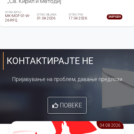
„Св. Кирил и Методиј"
ОГЛАС БРОЈ
ОГЛАС ОБЈАВА
ОГЛАС РОК
MK-MOF-01-W-
ЗАВРШЕН
01.04.2026
17.04.2026
26-RFQ.
КОНТАКТИРАЈТЕ НЕ
Пријавување на проблем, давање предлози
ПОВЕЌЕ
04.08 2026