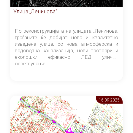
Улица „Ленинова“
По реконструкцијата на улицата „Ленинова,
граѓаните ќе добијат нова и квалитетно
изведена улица, со нова атмосферска и
водоводна канализација, нови тротоари и
еколошки ефикасно ЛЕД улично
осветлување.
16.09 2025