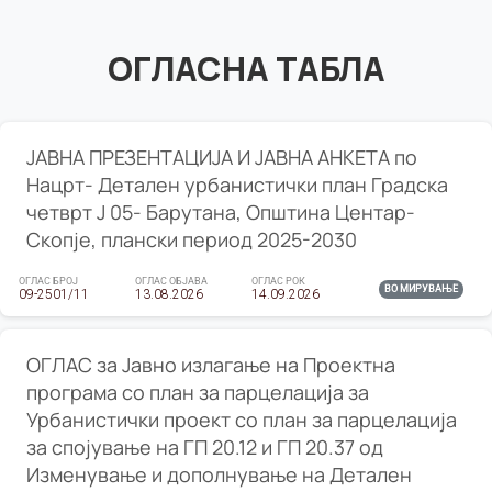
ОГЛАСНА ТАБЛА
ЈАВНА ПРЕЗЕНТАЦИЈА И ЈАВНА АНКЕТА по
Нацрт- Детален урбанистички план Градска
четврт Ј 05- Барутана, Општина Центар-
Скопје, плански период 2025-2030
ОГЛАС БРОЈ
ОГЛАС ОБЈАВА
ОГЛАС РОК
ВО МИРУВАЊЕ
09-2501/11
13.08.2026
14.09.2026
ОГЛАС за Јавно излагање на Проектна
програма со план за парцелација за
Урбанистички проект со план за парцелација
за спојување на ГП 20.12 и ГП 20.37 од
Изменување и дополнување на Детален