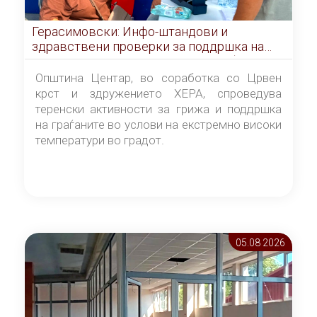
Герасимовски: Инфо-штандови и
здравствени проверки за поддршка на
граѓаните во услови на топлотен бран
Општина Центар, во соработка со Црвен
крст и здружението ХЕРА, спроведува
теренски активности за грижа и поддршка
на граѓаните во услови на екстремно високи
температури во градот.
05.08 2026