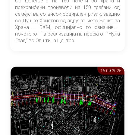
Со делењето на 150 пакети со храна и
прехранбени производи на 150 граѓани од
семејства со висок социјален ризик, заедно
со Душко Христов од здружението Банка за
Храна – БХМ, официјално го означивме
почетокот на реализација на проектот “Нула
Глад“ во Општина Центар
16.09 2025