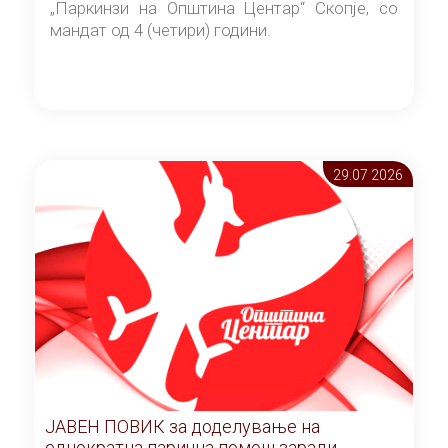
„Паркинзи на Општина Центар“ Скопје, со
мандат од 4 (четири) години.
29.07 2026
ЈАВЕН ПОВИК за доделување на
еднократна парична помош заради