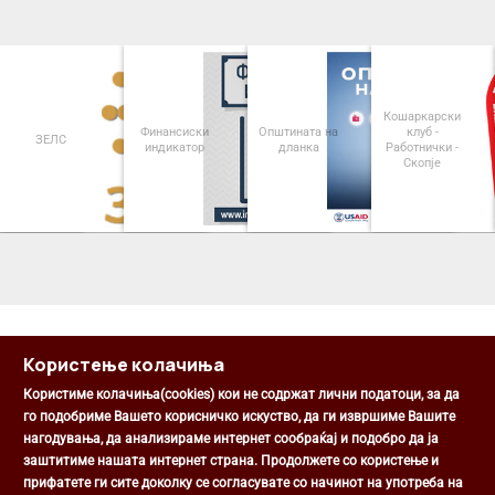
Кошаркарски
Финансиски
Општината на
клуб -
ЗЕЛС
индикатор
дланка
Работнички -
Скопје
<
>
Користење колачиња
Користиме колачиња(cookies) кои не содржат лични податоци, за да
го подобриме Вашето корисничко искуство, да ги извршиме Вашите
нагодувања, да анализираме интернет сообраќај и подобро да ја
Општина Центар
заштитиме нашата интернет страна. Продолжете со користење и
Михаил Цоков бр. 1, Скопје
прифатете ги сите доколку се согласувате со начинот на употреба на