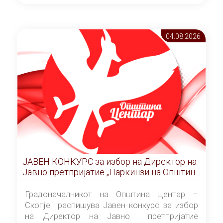
ОПШТИНА ЦЕНТАР Скопје Скопје
(„Службен гласник на Општина Центар
Скопје” број 9/2026), за времетраење од 3
04.08 2026
(три) години од денот на потпишувањето на
Договорот за закуп со најповолниот
понудувач.
ЈАВЕН КОНКУРС за избор на Директор на
Јавно претпријатие „Паркинзи на Општина
Центар“ – Скопје
Градоначалникот на Општина Центар –
Скопје распишува Јавен конкурс за избор
на Директор на Јавно претпријатие