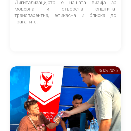
Дигитализацијата е нашата визија за
модерна и отворена општина-
транспарентна, ефикасна и блиска до
граѓаните.
06.08 2026