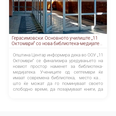
Герасимовски: Основното училиште „11
Октомври" со нова библиотека-медијатека
од септември
Општина Центар информира дека во ООУ „11
Октомври" се финализира уредувањето на
новиот простор наменет за библиотека-
медијатека. Учениците од септември ќе
имаат современа библиотека, место каде
што ќе можат да го поминуваат своето
слободно време, да позајмуваат книги, да
читаат и да разменуваат идеи.