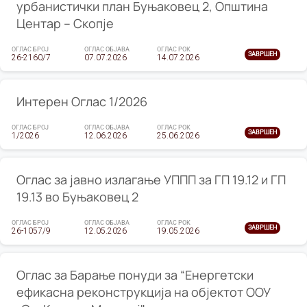
урбанистички план Буњаковец 2, Општина
Центар – Скопје
ОГЛАС БРОЈ
ОГЛАС ОБЈАВА
ОГЛАС РОК
ЗАВРШЕН
26-2160/7
07.07.2026
14.07.2026
Интерен Оглас 1/2026
ОГЛАС БРОЈ
ОГЛАС ОБЈАВА
ОГЛАС РОК
ЗАВРШЕН
1/2026
12.06.2026
25.06.2026
Оглас за јавно излагање УППП за ГП 19.12 и ГП
19.13 во Буњаковец 2
ОГЛАС БРОЈ
ОГЛАС ОБЈАВА
ОГЛАС РОК
ЗАВРШЕН
26-1057/9
12.05.2026
19.05.2026
Оглас за Барање понуди за “Енергетски
ефикасна реконструкција на објектот ООУ