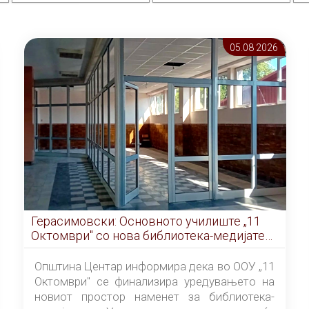
05.08 2026
Герасимовски: Основното училиште „11
Октомври" со нова библиотека-медијатека
од септември
Општина Центар информира дека во ООУ „11
Октомври" се финализира уредувањето на
новиот простор наменет за библиотека-