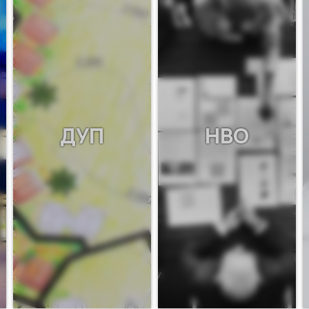
ДУП
НВО