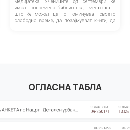
медијатека. Учениците од септември ќе
имаат современа библиотека, место каде
што ќе можат да го поминуваат своето
слободно време, да позајмуваат книги, да
читаат и да разменуваат идеи.
ОГЛАСНА ТАБЛА
ОГЛАС БРОЈ
ОГЛАС 
ЈАВНА ПРЕЗЕНТАЦИЈА И ЈАВНА АНКЕТА по Нацрт- Детален урбанистички план Градска четврт Ј 05- Барутана, Општина Центар- Скопје, плански период 2025-2030
09-2501/11
13.08
ОГЛАС БРОЈ
ОГЛА