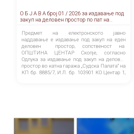
О Б Ј А В А брoj 01 / 2026 за издавање под
закуп на деловен простор по пат на
ЕЛЕКТРОНСКО ЈАВНО НАДДАВАЊЕ
Предмет на електронското јавно
наддавање е издавање под закуп на еден
деловен простор, сопственост на
ОПШТИНА ЦЕНТАР Скопје, согласно
Одлука за издавање под закуп на деловен
простор во катна гаража „Судска Палата” на
КП бр. 8885/7, И.Л. бр. 103901 КО Центар 1,
донесена од страна на Советот на
ОПШТИНА ЦЕНТАР Скопје Скопје
(„Службен гласник на Општина Центар
Скопје” број 9/2026), за времетраење од 3
(три) години од денот на потпишувањето на
Договорот за закуп со најповолниот
понудувач.