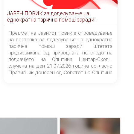
ЈАВЕН ПОВИК за доделување на
еднократна парична помош заради
штетата предизвикана од природната
непогода на подрачјето на Општина
Предмет на Јавниот повик е спроведување
Центар-Скопје случена на ден 21.07.2026
на постапка за доделување на еднократна
година
парична помош заради штетата
предизвикана од природната непогода на
подрачјето на Општина Центар-Скопје
случена на ден 21.07.2026 година согласно
Правилник донесен од Советот на Општина
Центар-Скопје („Службен гласник на
Општина Центар-Скопје“ број 9/26).