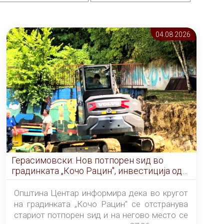
04.08 2026
Герасимовски: Нов потпорен ѕид во
градинката „Кочо Рацин", инвестиција од
5,99 милиони денари
Општина Центар информира дека во кругот
на градинката „Кочо Рацин" се отстранува
стариот потпорен ѕид и на негово место се