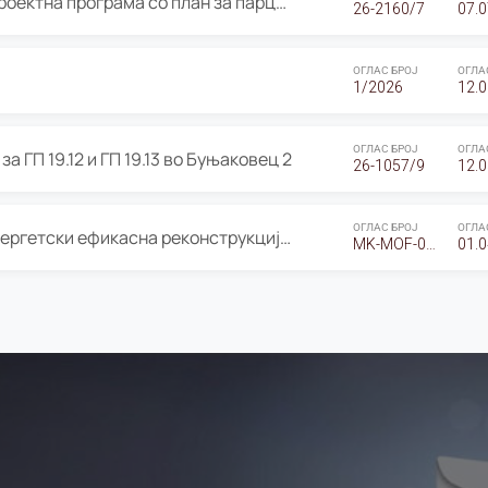
ОГЛАС за Јавно излагање на Проектна програма со план за парцелација за Урбанистички проект со план за парцелација за спојување на ГП 20.12 и ГП 20.37 од Изменување и дополнување на Детален урбанистички план Буњаковец 2, Општина Центар – Скопје
26-2160/7
07.0
ОГЛАС БРОЈ
ОГЛА
1/2026
12.0
ОГЛАС БРОЈ
ОГЛА
а ГП 19.12 и ГП 19.13 во Буњаковец 2
26-1057/9
12.0
ОГЛАС БРОЈ
ОГЛА
Оглас за Барање понуди за “Енергетски ефикасна реконструкција на објектот ООУ „Св. Кирил и Методиј"
MK-MOF-01-W-26-RFQ.
01.0