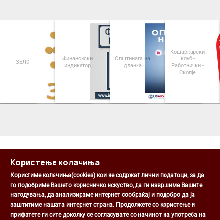
Кошаркарски
Финансиски
Општината на
клуб -
ЗЕЛС
индикатор
дланка
Работнички -
Скопје
<
>
Користење колачиња
Користиме колачиња(cookies) кои не содржат лични податоци, за да
го подобриме Вашето корисничко искуство, да ги извршиме Вашите
нагодувања, да анализираме интернет сообраќај и подобро да ја
Општина Центар
заштитиме нашата интернет страна. Продолжете со користење и
Михаил Цоков бр. 1, Скопје
прифатете ги сите доколку се согласувате со начинот на употреба на