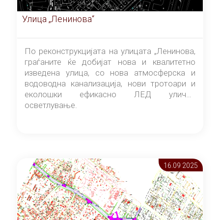
Улица „Ленинова“
По реконструкцијата на улицата „Ленинова,
граѓаните ќе добијат нова и квалитетно
изведена улица, со нова атмосферска и
водоводна канализација, нови тротоари и
еколошки ефикасно ЛЕД улично
осветлување.
16.09 2025