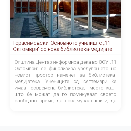
Герасимовски: Основното училиште „11
Октомври" со нова библиотека-медијатека
од септември
Општина Центар информира дека во ООУ „11
Октомври" се финализира уредувањето на
новиот простор наменет за библиотека-
медијатека. Учениците од септември ќе
имаат современа библиотека, место каде
што ќе можат да го поминуваат своето
слободно време, да позајмуваат книги, да
читаат и да разменуваат идеи.