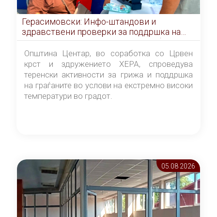
Герасимовски: Инфо-штандови и
здравствени проверки за поддршка на
граѓаните во услови на топлотен бран
Општина Центар, во соработка со Црвен
крст и здружението ХЕРА, спроведува
теренски активности за грижа и поддршка
на граѓаните во услови на екстремно високи
температури во градот.
05.08 2026