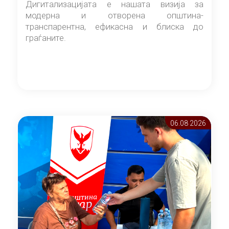
Дигитализацијата е нашата визија за
модерна и отворена општина-
транспарентна, ефикасна и блиска до
граѓаните.
06.08 2026