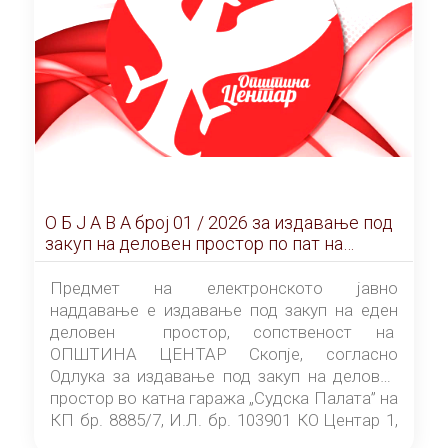
О Б Ј А В А брoj 01 / 2026 за издавање под
закуп на деловен простор по пат на
ЕЛЕКТРОНСКО ЈАВНО НАДДАВАЊЕ
Предмет на електронското јавно
наддавање е издавање под закуп на еден
деловен простор, сопственост на
ОПШТИНА ЦЕНТАР Скопје, согласно
Одлука за издавање под закуп на деловен
простор во катна гаража „Судска Палата” на
КП бр. 8885/7, И.Л. бр. 103901 КО Центар 1,
донесена од страна на Советот на