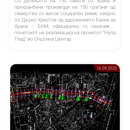
Со делењето на 150 пакети со храна и
прехранбени производи на 150 граѓани од
семејства со висок социјален ризик, заедно
со Душко Христов од здружението Банка за
Храна – БХМ, официјално го означивме
почетокот на реализација на проектот “Нула
Глад“ во Општина Центар
16.09 2025