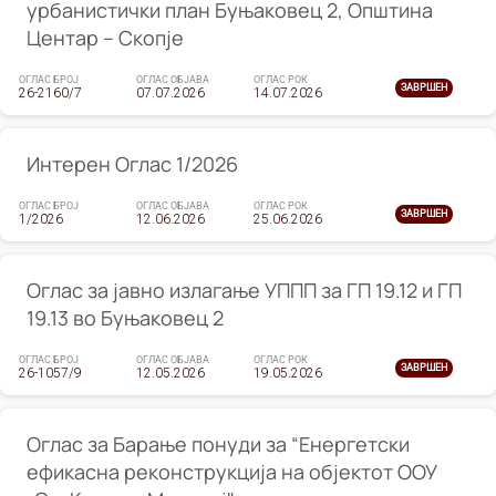
урбанистички план Буњаковец 2, Општина
Центар – Скопје
ОГЛАС БРОЈ
ОГЛАС ОБЈАВА
ОГЛАС РОК
ЗАВРШЕН
26-2160/7
07.07.2026
14.07.2026
Интерен Оглас 1/2026
ОГЛАС БРОЈ
ОГЛАС ОБЈАВА
ОГЛАС РОК
ЗАВРШЕН
1/2026
12.06.2026
25.06.2026
Оглас за јавно излагање УППП за ГП 19.12 и ГП
19.13 во Буњаковец 2
ОГЛАС БРОЈ
ОГЛАС ОБЈАВА
ОГЛАС РОК
ЗАВРШЕН
26-1057/9
12.05.2026
19.05.2026
Оглас за Барање понуди за “Енергетски
ефикасна реконструкција на објектот ООУ