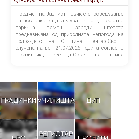
штетата предизвикана од природната
непогода на подрачјето на Општина
Предмет на Јавниот повик е спроведување
Центар-Скопје случена на ден 21.07.2026
на постапка за доделување на еднократна
година
парична помош заради штетата
предизвикана од природната непогода на
подрачјето на Општина Центар-Скопје
случена на ден 21.07.2026 година согласно
Правилник донесен од Советот на Општина
Центар-Скопје („Службен гласник на
Општина Центар-Скопје“ број 9/26).
ГРАДИНКИ
УЧИЛИШТА
ДУП
РЕГИСТАР
НВО
ПРОЕКТИ