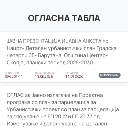
ОГЛАСНА ТАБЛА
ЈАВНА ПРЕЗЕНТАЦИЈА И ЈАВНА АНКЕТА по
Нацрт- Детален урбанистички план Градска
четврт Ј 05- Барутана, Општина Центар-
Скопје, плански период 2025-2030
ОГЛАС БРОЈ
ОГЛАС ОБЈАВА
ОГЛАС РОК
ВО МИРУВАЊЕ
09-2501/11
13.08.2026
14.09.2026
ОГЛАС за Јавно излагање на Проектна
програма со план за парцелација за
Урбанистички проект со план за парцелација
за спојување на ГП 20.12 и ГП 20.37 од
Изменување и дополнување на Детален