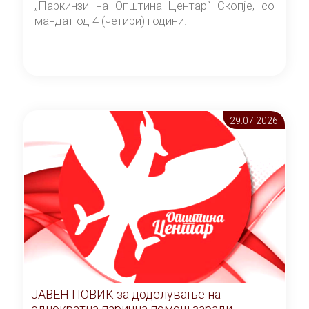
„Паркинзи на Општина Центар“ Скопје, со
мандат од 4 (четири) години.
29.07 2026
ЈАВЕН ПОВИК за доделување на
еднократна парична помош заради