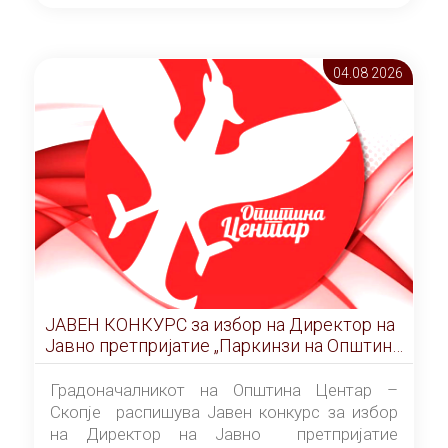
ОПШТИНА ЦЕНТАР Скопје Скопје
(„Службен гласник на Општина Центар
Скопје” број 9/2026), за времетраење од 3
04.08 2026
(три) години од денот на потпишувањето на
Договорот за закуп со најповолниот
понудувач.
ЈАВЕН КОНКУРС за избор на Директор на
Јавно претпријатие „Паркинзи на Општина
Центар“ – Скопје
Градоначалникот на Општина Центар –
Скопје распишува Јавен конкурс за избор
на Директор на Јавно претпријатие