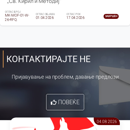
„Св. Кирил и Методиј"
ОГЛАС БРОЈ
ОГЛАС ОБЈАВА
ОГЛАС РОК
MK-MOF-01-W-
ЗАВРШЕН
01.04.2026
17.04.2026
26-RFQ.
КОНТАКТИРАЈТЕ НЕ
Пријавување на проблем, давање предлози
ПОВЕЌЕ
04.08 2026