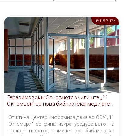
05.08 2026
Герасимовски: Основното училиште „11
Октомври" со нова библиотека-медијатека
од септември
Општина Центар информира дека во ООУ „11
Октомври" се финализира уредувањето на
новиот простор наменет за библиотека-