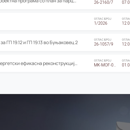
ОГЛАС за Јавно излагање на Проектна програма со план за парцелација за Урбанистички проект со план за парцелација за спојување на ГП 20.12 и ГП 20.37 од Изменување и дополнување на Детален урбанистички план Буњаковец 2, Општина Центар – Скопје
26-2160/7
07.0
ОГЛАС БРОЈ
ОГЛА
1/2026
12.0
ОГЛАС БРОЈ
ОГЛА
а ГП 19.12 и ГП 19.13 во Буњаковец 2
26-1057/9
12.0
ОГЛАС БРОЈ
ОГЛА
Оглас за Барање понуди за “Енергетски ефикасна реконструкција на објектот ООУ „Св. Кирил и Методиј"
MK-MOF-01-W-26-RFQ.
01.0