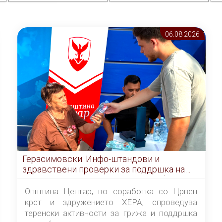
06.08 2026
Герасимовски: Инфо-штандови и
здравствени проверки за поддршка на
граѓаните во услови на топлотен бран
Општина Центар, во соработка со Црвен
крст и здружението ХЕРА, спроведува
теренски активности за грижа и поддршка