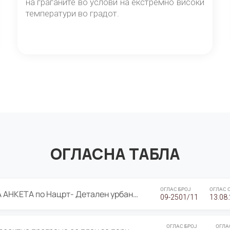
на граѓаните во услови на екстремно високи
температури во градот.
ОГЛАСНА ТАБЛА
ОГЛАС БРОЈ
ОГЛАС 
ЈАВНА ПРЕЗЕНТАЦИЈА И ЈАВНА АНКЕТА по Нацрт- Детален урбанистички план Градска четврт Ј 05- Барутана, Општина Центар- Скопје, плански период 2025-2030
09-2501/11
13.08
ОГЛАС БРОЈ
ОГЛА