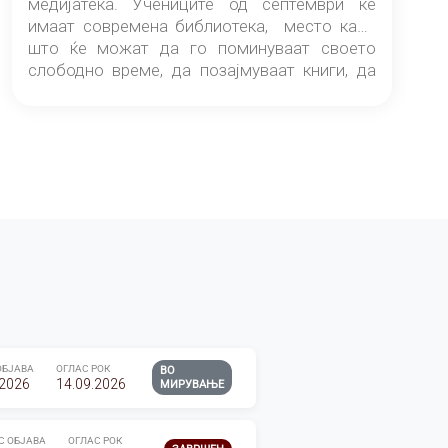
медијатека. Учениците од септември ќе
имаат современа библиотека, место каде
што ќе можат да го поминуваат своето
слободно време, да позајмуваат книги, да
читаат и да разменуваат идеи.
ОБЈАВА
ОГЛАС РОК
ВО
.2026
14.09.2026
МИРУВАЊЕ
С ОБЈАВА
ОГЛАС РОК