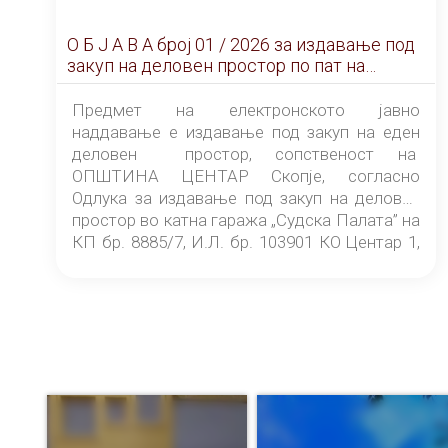
О Б Ј А В А брoj 01 / 2026 за издавање под
закуп на деловен простор по пат на
ЕЛЕКТРОНСКО ЈАВНО НАДДАВАЊЕ
Предмет на електронското јавно
наддавање е издавање под закуп на еден
деловен простор, сопственост на
ОПШТИНА ЦЕНТАР Скопје, согласно
Одлука за издавање под закуп на деловен
простор во катна гаража „Судска Палата” на
КП бр. 8885/7, И.Л. бр. 103901 КО Центар 1,
донесена од страна на Советот на
ОПШТИНА ЦЕНТАР Скопје Скопје
(„Службен гласник на Општина Центар
Скопје” број 9/2026), за времетраење од 3
(три) години од денот на потпишувањето на
Договорот за закуп со најповолниот
понудувач.