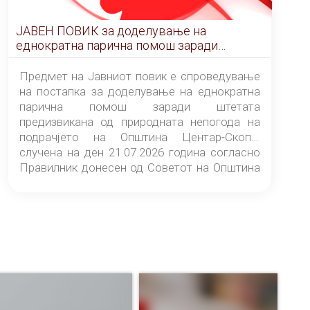
ЈАВЕН ПОВИК за доделување на
еднократна парична помош заради
штетата предизвикана од природната
непогода на подрачјето на Општина
Предмет на Јавниот повик е спроведување
Центар-Скопје случена на ден 21.07.2026
на постапка за доделување на еднократна
година
парична помош заради штетата
предизвикана од природната непогода на
подрачјето на Општина Центар-Скопје
случена на ден 21.07.2026 година согласно
Правилник донесен од Советот на Општина
Центар-Скопје („Службен гласник на
Општина Центар-Скопје“ број 9/26).