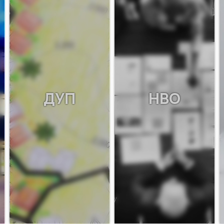
ДУП
НВО