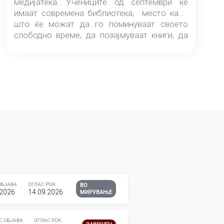
медијатека. Учениците од септември ќе
имаат современа библиотека, место каде
што ќе можат да го поминуваат своето
слободно време, да позајмуваат книги, да
читаат и да разменуваат идеи.
ОБЈАВА
ОГЛАС РОК
ВО
.2026
14.09.2026
МИРУВАЊЕ
С ОБЈАВА
ОГЛАС РОК