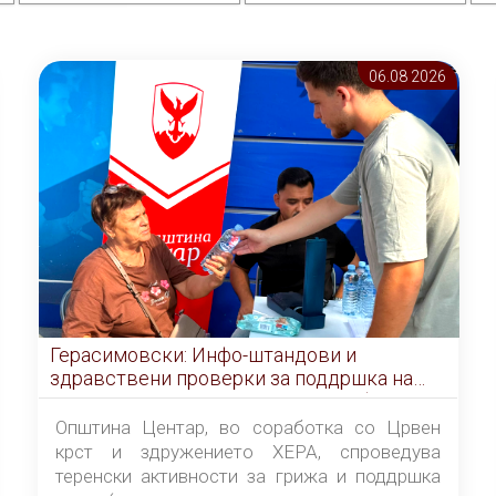
06.08 2026
Герасимовски: Инфо-штандови и
здравствени проверки за поддршка на
граѓаните во услови на топлотен бран
Општина Центар, во соработка со Црвен
крст и здружението ХЕРА, спроведува
теренски активности за грижа и поддршка