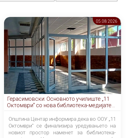
05.08 2026
Герасимовски: Основното училиште „11
Октомври" со нова библиотека-медијатека
од септември
Општина Центар информира дека во ООУ „11
Октомври" се финализира уредувањето на
новиот простор наменет за библиотека-