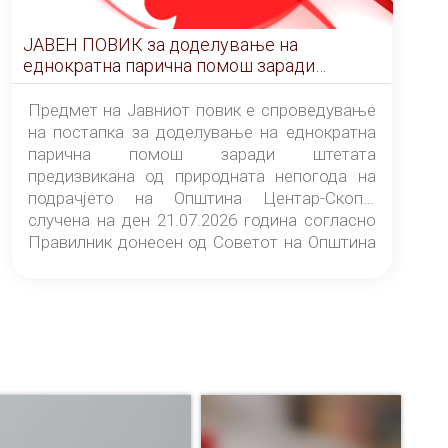
ЈАВЕН ПОВИК за доделување на
еднократна парична помош заради
штетата предизвикана од природната
непогода на подрачјето на Општина
Предмет на Јавниот повик е спроведување
Центар-Скопје случена на ден 21.07.2026
на постапка за доделување на еднократна
година
парична помош заради штетата
предизвикана од природната непогода на
подрачјето на Општина Центар-Скопје
случена на ден 21.07.2026 година согласно
Правилник донесен од Советот на Општина
Центар-Скопје („Службен гласник на
Општина Центар-Скопје“ број 9/26).