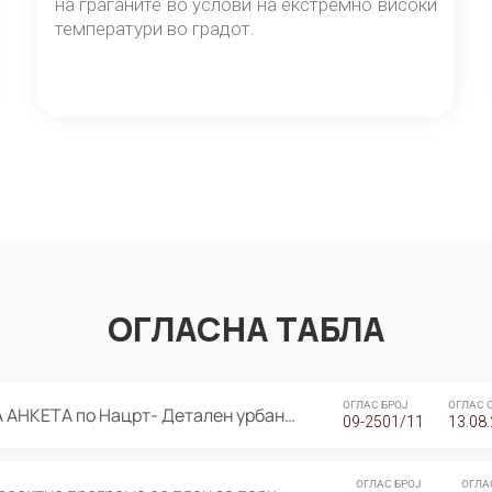
на граѓаните во услови на екстремно високи
температури во градот.
ОГЛАСНА ТАБЛА
ОГЛАС БРОЈ
ОГЛАС 
ЈАВНА ПРЕЗЕНТАЦИЈА И ЈАВНА АНКЕТА по Нацрт- Детален урбанистички план Градска четврт Ј 05- Барутана, Општина Центар- Скопје, плански период 2025-2030
09-2501/11
13.08
ОГЛАС БРОЈ
ОГЛА