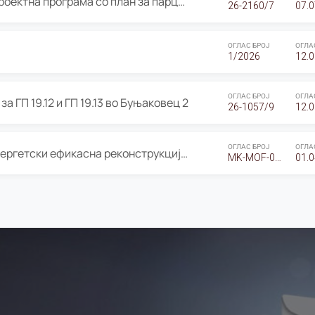
ОГЛАС за Јавно излагање на Проектна програма со план за парцелација за Урбанистички проект со план за парцелација за спојување на ГП 20.12 и ГП 20.37 од Изменување и дополнување на Детален урбанистички план Буњаковец 2, Општина Центар – Скопје
26-2160/7
07.0
ОГЛАС БРОЈ
ОГЛА
1/2026
12.0
ОГЛАС БРОЈ
ОГЛА
а ГП 19.12 и ГП 19.13 во Буњаковец 2
26-1057/9
12.0
ОГЛАС БРОЈ
ОГЛА
Оглас за Барање понуди за “Енергетски ефикасна реконструкција на објектот ООУ „Св. Кирил и Методиј"
MK-MOF-01-W-26-RFQ.
01.0