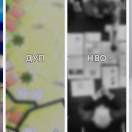
ДУП
НВО