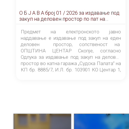
О Б Ј А В А брoj 01 / 2026 за издавање под
закуп на деловен простор по пат на
ЕЛЕКТРОНСКО ЈАВНО НАДДАВАЊЕ
Предмет на електронското јавно
наддавање е издавање под закуп на еден
деловен простор, сопственост на
ОПШТИНА ЦЕНТАР Скопје, согласно
Одлука за издавање под закуп на деловен
простор во катна гаража „Судска Палата” на
КП бр. 8885/7, И.Л. бр. 103901 КО Центар 1,
донесена од страна на Советот на
ОПШТИНА ЦЕНТАР Скопје Скопје
(„Службен гласник на Општина Центар
Скопје” број 9/2026), за времетраење од 3
(три) години од денот на потпишувањето на
Договорот за закуп со најповолниот
понудувач.